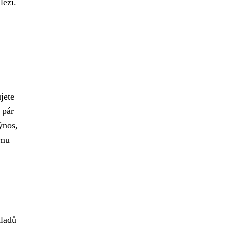
leží.
jete
 pár
ýnos,
ému
kladů