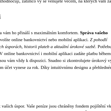
e zhodnocují, zatímco vy se věnujete věcem, na kterých vám zá
í
nka vám ho přináší s maximálním komfortem.
Správa vašeho
zvolíte online bankovnictví nebo mobilní aplikaci.
Z pohodlí
h úsporách, historii plateb a aktuální úrokové sazbě
. Potřebu
V online bankovnictví i mobilní aplikaci zadáte platbu během
sou vám vždy k dispozici. Snadno si zkontrolujete úrokový v
 vám účet vynese za rok. Díky intuitivnímu designu a přehledn
 vašich úspor. Vaše peníze jsou chráněny fondem pojištění v