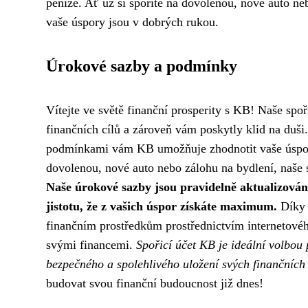
peníze. Ať už si spoříte na dovolenou, nové auto ne
vaše úspory jsou v dobrých rukou.
Úrokové sazby a podmínky
Vítejte ve světě finanční prosperity s KB! Naše sp
finančních cílů a zároveň vám poskytly klid na duš
podmínkami vám KB umožňuje zhodnotit vaše úspory 
dovolenou, nové auto nebo zálohu na bydlení, naše 
Naše úrokové sazby jsou pravidelně aktualizován
jistotu, že z vašich úspor získáte maximum.
Díky 
finančním prostředkům prostřednictvím internetové
svými financemi.
Spořicí účet KB je ideální volbou p
bezpečného a spolehlivého uložení svých finančních
budovat svou finanční budoucnost již dnes!