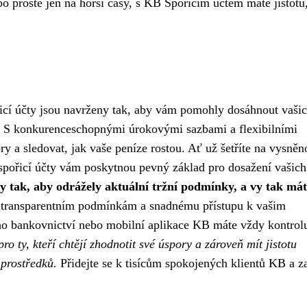
bo prostě jen na horší časy, s KB Spořícím účtem máte jistotu
ořicí účty jsou navrženy tak, aby vám pomohly dosáhnout vaši
i. S konkurenceschopnými úrokovými sazbami a flexibilními
a sledovat, jak vaše peníze rostou. Ať už šetříte na vysněn
spořicí účty vám poskytnou pevný základ pro dosažení vašich 
y tak, aby odrážely aktuální tržní podmínky, a vy tak má
transparentním podmínkám a snadnému přístupu k vašim
ho bankovnictví nebo mobilní aplikace KB máte vždy kontrol
ro ty, kteří chtějí zhodnotit své úspory a zároveň mít jistotu
 prostředků.
Přidejte se k tisícům spokojených klientů KB a z