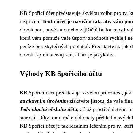
KB Spořicí účet představuje skvělou volbu pro ty, kt
dispozici.
Tento účet je navržen tak, aby vám pom
dovolenou, nové auto nebo zajištění budoucnosti vaš
která vám pomůže vaše úspory zhodnotit rychleji n
peníze bez zbytečných poplatků. Představte si, jak 
dovolit splnit si svůj sen, ať už je jakýkoliv.
Výhody KB Spořicího účtu
KB Spořící účet představuje skvělou příležitost, jak
atraktivním úročením
získáváte jistotu, že vaše fin
Jednoduchá obsluha účtu
, ať už prostřednictvím i
starosti. Díky tomu máte dokonalý přehled o svých fi
KB Spořící účet je tak ideálním řešením pro ty, kte