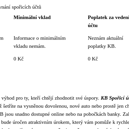
vnání spořicích účtů
Minimální vklad
Poplatek za veden
účtu
ím
Informace o minimálním
Neznám aktuální
vkladu nemám.
poplatky KB.
0 Kč
0 Kč
výhod pro ty, kteří chtějí zhodnotit své úspory.
KB Spořicí ú
ž šetříte na vysněnou dovolenou, nové auto nebo prostě jen c
 KB jsou snadno dostupné online nebo na pobočkách banky. Za
ad bude úročen atraktivním úrokem, který vám pomůže k rychl