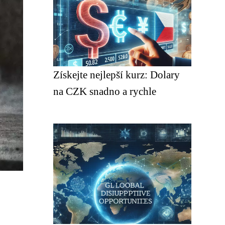
Získejte nejlepší kurz: Dolary
na CZK snadno a rychle