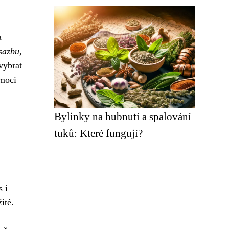
a
sazbu
,
vybrat
 moci
Bylinky na hubnutí a spalování
tuků: Které fungují?
s i
ité.