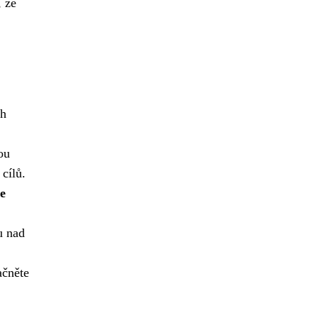
, že
ch
ou
cílů.
te
u nad
ačněte