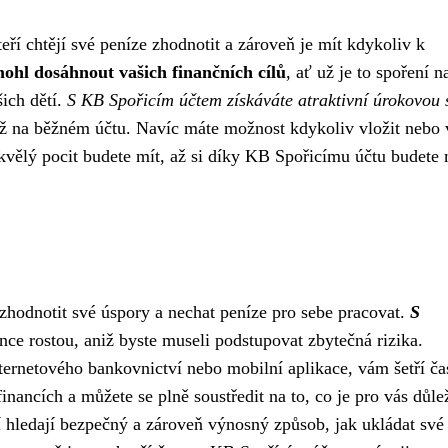
eří chtějí své peníze zhodnotit a zároveň je mít kdykoliv k
ohl dosáhnout vašich finančních cílů
, ať už je to spoření n
ich dětí.
S KB Spořicím účtem získáváte atraktivní úrokovou 
ež na běžném účtu. Navíc máte možnost kdykoliv vložit nebo 
skvělý pocit budete mít, až si díky KB Spořicímu účtu budete
 zhodnotit své úspory a nechat peníze pro sebe pracovat.
S
ance rostou, aniž byste museli podstupovat zbytečná rizika.
nternetového bankovnictví nebo mobilní aplikace, vám šetří ča
nancích a můžete se plně soustředit na to, co je pro vás důlež
ří hledají bezpečný a zároveň výnosný způsob, jak ukládat své