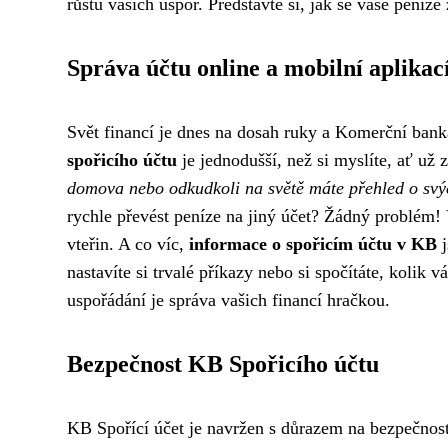
růstu vašich úspor. Představte si, jak se vaše peníz
Správa účtu online a mobilní aplikac
Svět financí je dnes na dosah ruky a Komerční ba
spořicího účtu
je jednodušší, než si myslíte, ať už 
domova nebo odkudkoli na světě máte přehled o svýc
rychle převést peníze na jiný účet? Žádný problém! 
vteřin. A co víc,
informace o spořicím účtu v KB
j
nastavíte si trvalé příkazy nebo si spočítáte, kolik
uspořádání je správa vašich financí hračkou.
Bezpečnost KB Spořicího účtu
KB Spořící účet je navržen s důrazem na bezpečnost