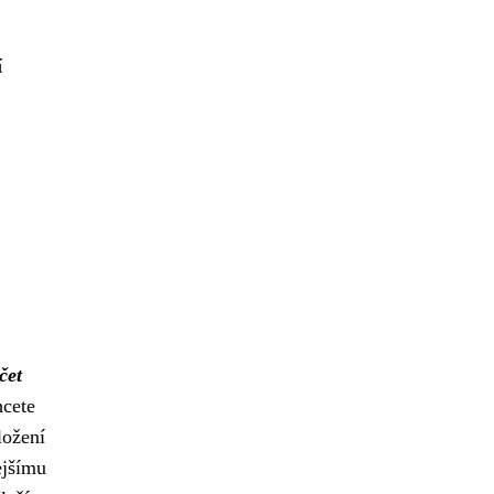
í
čet
hcete
ložení
ejšímu