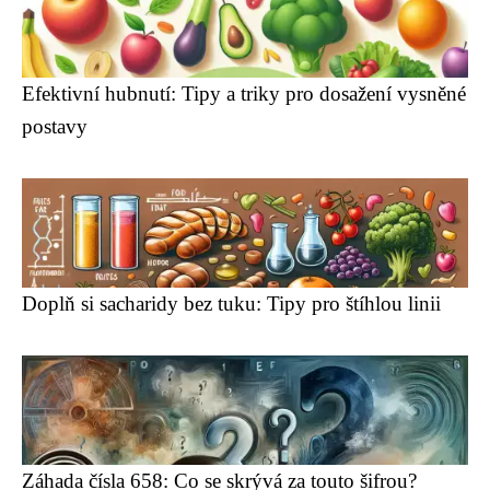
Efektivní hubnutí: Tipy a triky pro dosažení vysněné
postavy
Doplň si sacharidy bez tuku: Tipy pro štíhlou linii
Záhada čísla 658: Co se skrývá za touto šifrou?