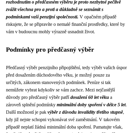
rozhodnutím o předčasném výběru je proto nezbytné pečlivě
zvážit všechna pro a proti a důkladně se seznámit s
podmínkami vaší penzijní společnosti.
V opačném případě
riskujete, že se připravíte o nemalé finanční prostředky, které by
vám v budoucnu mohly výrazně usnadnit život.
Podmínky pro předčasný výběr
Předčasný výběr penzijního připojištění, tedy výběr vašich úspor
před dosažením důchodového věku, je možný pouze za
určitých, zákonem stanovených podmínek. Peníze si tak
nemůžete vybrat kdykoliv se vám zachce. Mezi nejčastější
důvody pro předčasný výběr patří
dosažení 60 let věku
a
zároveň splnění podmínky
minimální doby spoření v délce 5 let
.
Další možností je pak
výběr z důvodu invalidity třetího stupně
,
kdy již nejste schopni vykonávat své zaměstnání. V takovém
případě neplatí žádná minimální doba spoření. Pamatujte však,