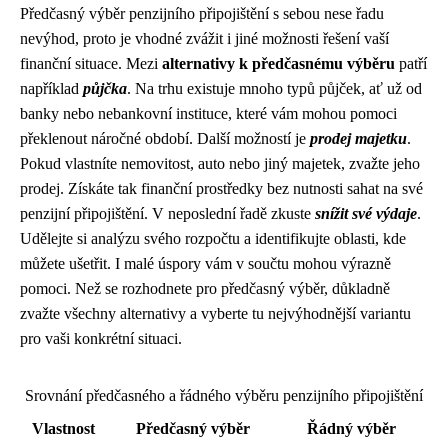
Předčasný výběr penzijního připojištění s sebou nese řadu
nevýhod, proto je vhodné zvážit i jiné možnosti řešení vaší
finanční situace. Mezi
alternativy k předčasnému výběru
patří
například
půjčka
. Na trhu existuje mnoho typů půjček, ať už od
banky nebo nebankovní instituce, které vám mohou pomoci
překlenout náročné období. Další možností je
prodej majetku
.
Pokud vlastníte nemovitost, auto nebo jiný majetek, zvažte jeho
prodej. Získáte tak finanční prostředky bez nutnosti sahat na své
penzijní připojištění. V neposlední řadě zkuste
snížit své výdaje
.
Udělejte si analýzu svého rozpočtu a identifikujte oblasti, kde
můžete ušetřit. I malé úspory vám v součtu mohou výrazně
pomoci. Než se rozhodnete pro předčasný výběr, důkladně
zvažte všechny alternativy a vyberte tu nejvýhodnější variantu
pro vaši konkrétní situaci.
Srovnání předčasného a řádného výběru penzijního připojištění
Vlastnost
Předčasný výběr
Řádný výběr