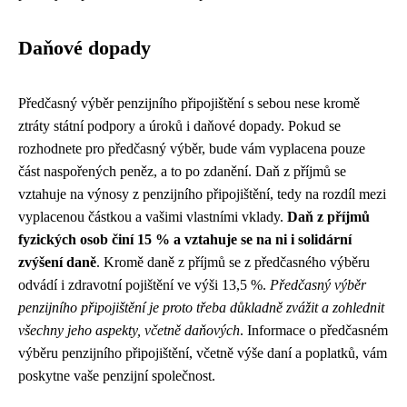
Daňové dopady
Předčasný výběr penzijního připojištění s sebou nese kromě
ztráty státní podpory a úroků i daňové dopady. Pokud se
rozhodnete pro předčasný výběr, bude vám vyplacena pouze
část naspořených peněz, a to po zdanění. Daň z příjmů se
vztahuje na výnosy z penzijního připojištění, tedy na rozdíl mezi
vyplacenou částkou a vašimi vlastními vklady.
Daň z příjmů
fyzických osob činí 15 % a vztahuje se na ni i solidární
zvýšení daně
. Kromě daně z příjmů se z předčasného výběru
odvádí i zdravotní pojištění ve výši 13,5 %.
Předčasný výběr
penzijního připojištění je proto třeba důkladně zvážit a zohlednit
všechny jeho aspekty, včetně daňových
. Informace o předčasném
výběru penzijního připojištění, včetně výše daní a poplatků, vám
poskytne vaše penzijní společnost.