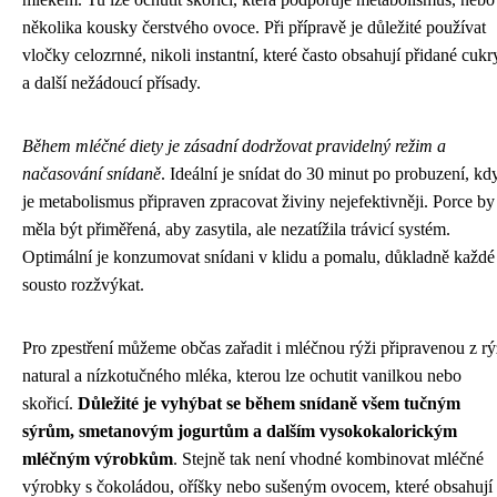
několika kousky čerstvého ovoce. Při přípravě je důležité používat
vločky celozrnné, nikoli instantní, které často obsahují přidané cukr
a další nežádoucí přísady.
Během mléčné diety je zásadní dodržovat pravidelný režim a
načasování snídaně
. Ideální je snídat do 30 minut po probuzení, kd
je metabolismus připraven zpracovat živiny nejefektivněji. Porce by
měla být přiměřená, aby zasytila, ale nezatížila trávicí systém.
Optimální je konzumovat snídani v klidu a pomalu, důkladně každé
sousto rozžvýkat.
Pro zpestření můžeme občas zařadit i mléčnou rýži připravenou z r
natural a nízkotučného mléka, kterou lze ochutit vanilkou nebo
skořicí.
Důležité je vyhýbat se během snídaně všem tučným
sýrům, smetanovým jogurtům a dalším vysokokalorickým
mléčným výrobkům
. Stejně tak není vhodné kombinovat mléčné
výrobky s čokoládou, oříšky nebo sušeným ovocem, které obsahují