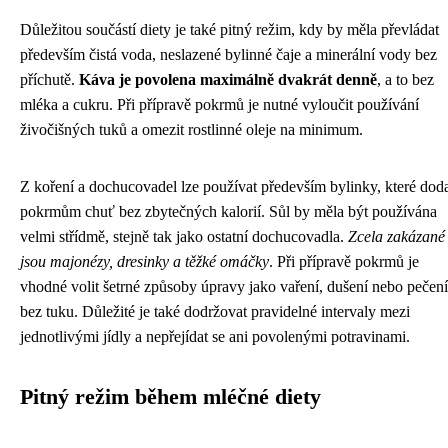
Důležitou součástí diety je také pitný režim, kdy by měla převládat
především čistá voda, neslazené bylinné čaje a minerální vody bez
příchutě.
Káva je povolena maximálně dvakrát denně
, a to bez
mléka a cukru. Při přípravě pokrmů je nutné vyloučit používání
živočišných tuků a omezit rostlinné oleje na minimum.
Z koření a dochucovadel lze používat především bylinky, které doda
pokrmům chuť bez zbytečných kalorií. Sůl by měla být používána
velmi střídmě, stejně tak jako ostatní dochucovadla.
Zcela zakázané
jsou majonézy, dresinky a těžké omáčky
. Při přípravě pokrmů je
vhodné volit šetrné způsoby úpravy jako vaření, dušení nebo pečení
bez tuku. Důležité je také dodržovat pravidelné intervaly mezi
jednotlivými jídly a nepřejídat se ani povolenými potravinami.
Pitný režim během mléčné diety