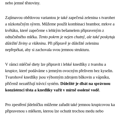
nebo jemné těstoviny.
Zajímavou obědovou variantou je také zapečená zelenina s tvarohe
a nízkotučným sýrem. Můžeme použít kombinaci brambor, mrkve a
květáku, které zapečeme s lehkým bešamelem připraveným z
odtučněného mléka.
Tento pokrm je nejen chutný, ale také poskytuj
důležité živiny a vlákninu
. Při přípravě je důležité zeleninu
nepřepékat, aby si zachovala svou jemnou strukturu.
V rámci mléčné diety lze připravit i lehké knedlíky z tvarohu a
krupice, které podáváme s jemným ovocným přelivem bez kyselin.
Tvarohové knedlíky jsou výborným zdrojem bílkovin a vápníku,
přičemž nezatěžují trávicí systém.
Důležité je dbát na správnou
konzistenci těsta a knedlíky vařit v mírně osolené vodě
.
Pro zpestření jídelníčku můžeme zařadit také jemnou krupicovou ka
připravenou s mlékem, kterou lze ochutit trochou medu nebo