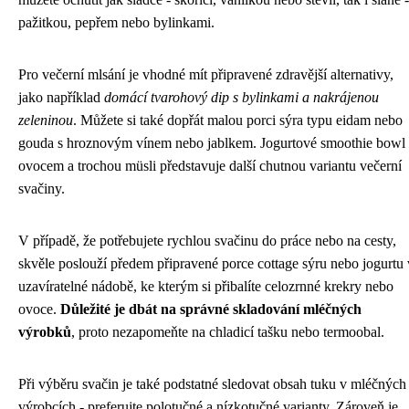
pažitkou, pepřem nebo bylinkami.
Pro večerní mlsání je vhodné mít připravené zdravější alternativy,
jako například
domácí tvarohový dip s bylinkami a nakrájenou
zeleninou
. Můžete si také dopřát malou porci sýra typu eidam nebo
gouda s hroznovým vínem nebo jablkem. Jogurtové smoothie bowl 
ovocem a trochou müsli představuje další chutnou variantu večerní
svačiny.
V případě, že potřebujete rychlou svačinu do práce nebo na cesty,
skvěle poslouží předem připravené porce cottage sýru nebo jogurtu 
uzavíratelné nádobě, ke kterým si přibalíte celozrnné krekry nebo
ovoce.
Důležité je dbát na správné skladování mléčných
výrobků
, proto nezapomeňte na chladicí tašku nebo termoobal.
Při výběru svačin je také podstatné sledovat obsah tuku v mléčných
výrobcích - preferujte polotučné a nízkotučné varianty. Zároveň je