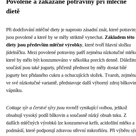
Povolené a zakázané potraviny při mléčné
dietě
Při dodržování mléčné diety je naprosto zásadní znát, které potravin
jsou povolené a které by se měly striktně vynechat.
Základem této
diety jsou především mléčné výrobky
, které tvoří hlavní složku
jídelníčku. Mezi povolené potraviny patří zejména nízkotučné mlék
které by mělo být konzumováno v několika porcích denně. Důležit
součástí jsou také jogurty, přičemž přednost by měly dostat bílé
jogurty bez přidaného cukru a ochucujících složek. Tvaroh, zejmén
ve své nízkotučné variantě, představuje další výborný zdroj bílkovin
vápníku.
Cottage sýr a čerstvé sýry jsou rovněž vynikající volbou
, jelikož
obsahují vysoký podíl bílkovin a současně nízký obsah tuku. Z
dalších mléčných výrobků lze konzumovat kefír, acidofilní mléko a
podmáslí, které podporují zdravou střevní mikroflóru. Při výběru sý