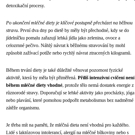
detoxikační procesy.
Po ukončení mléčné diety je klíčové postupně přecházet na běžnou
stravu
. První dva dny po dietě by měly být přechodné, kdy se do
jídelníčku pomalu zařazují lehká jídla jako zelenina, ovoce a
celozrnné pečivo. Náhlý návrat k běžnému stravování by mohl
způsobit zažívací potíže nebo rychlý návrat ztracených kilogramů.
Během trvání diety je také důležité věnovat pozornost fyzické
aktivitě, která by měla být přiměřená.
Příliš intenzivní cvičení není
během mléčné diety vhodné
, protože tělo nemá dostatek energie z
různorodé stravy. Doporučují se lehké aktivity jako procházky, jóga
nebo plavání, které pomohou podpořit metabolismus bez nadměrné
zátěže organismu.
Je třeba mít na paměti, že mléčná dieta není vhodná pro každého.
Lidé s laktózovou intolerancí, alergií na mléčné bílkoviny nebo s