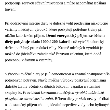
podporuje zdravou střevní mikroflóru a může napomáhat lepšímu
trávení.
Při dodržování mléčné diety je důležité volit především nízkotučné
varianty mléčných výrobků, které poskytují potřebné živiny při
nižším kalorickém příjmu.
Denní energetický příjem se během
diety pohybuje okolo 1000-1200 kalorií
, což vytváří kalorický
deficit potřebný pro redukci váhy. Kromě mléčných výrobků je
možné do jídelníčku zařadit také čerstvou zeleninu, která dodá
potřebnou vlákninu a vitamíny.
Výhodou mléčné diety je její jednoduchost a snadná dostupnost vše
potřebných potravin. Navíc mléčné výrobky poskytují organismu
důležité živiny včetně kvalitních bílkovin, vápníku a vitamínů
skupiny B.
Pravidelná konzumace mléčných výrobků může také
přispívat ke zdraví kostí a zubů
. Během diety je však nezbytné dbát
na dostatečný příjem tekutin, ideálně neperlivé vody nebo bylinnýc