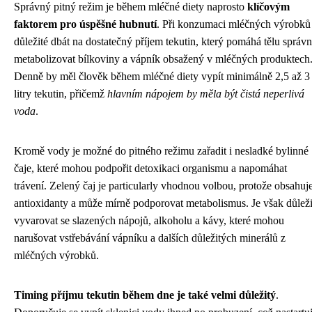
Správný pitný režim je během mléčné diety naprosto
klíčovým
faktorem pro úspěšné hubnutí
. Při konzumaci mléčných výrobků 
důležité dbát na dostatečný příjem tekutin, který pomáhá tělu správ
metabolizovat bílkoviny a vápník obsažený v mléčných produktech
Denně by měl člověk během mléčné diety vypít minimálně 2,5 až 3
litry tekutin, přičemž
hlavním nápojem by měla být čistá neperlivá
voda
.
Kromě vody je možné do pitného režimu zařadit i nesladké bylinné
čaje, které mohou podpořit detoxikaci organismu a napomáhat
trávení. Zelený čaj je particularly vhodnou volbou, protože obsahuj
antioxidanty a může mírně podporovat metabolismus. Je však důleži
vyvarovat se slazených nápojů, alkoholu a kávy, které mohou
narušovat vstřebávání vápníku a dalších důležitých minerálů z
mléčných výrobků.
Timing příjmu tekutin během dne je také velmi důležitý
.