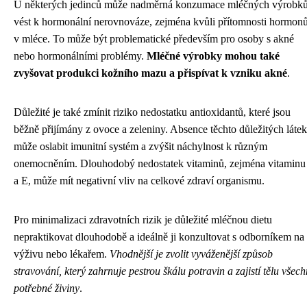
U některých jedinců může nadměrná konzumace mléčných výrobk
vést k hormonální nerovnováze, zejména kvůli přítomnosti hormon
v mléce. To může být problematické především pro osoby s akné
nebo hormonálními problémy.
Mléčné výrobky mohou také
zvyšovat produkci kožního mazu a přispívat k vzniku akné
.
Důležité je také zmínit riziko nedostatku antioxidantů, které jsou
běžně přijímány z ovoce a zeleniny. Absence těchto důležitých látek
může oslabit imunitní systém a zvýšit náchylnost k různým
onemocněním. Dlouhodobý nedostatek vitaminů, zejména vitaminu
a E, může mít negativní vliv na celkové zdraví organismu.
Pro minimalizaci zdravotních rizik je důležité mléčnou dietu
nepraktikovat dlouhodobě a ideálně ji konzultovat s odborníkem na
výživu nebo lékařem.
Vhodnější je zvolit vyváženější způsob
stravování, který zahrnuje pestrou škálu potravin a zajistí tělu všec
potřebné živiny
.