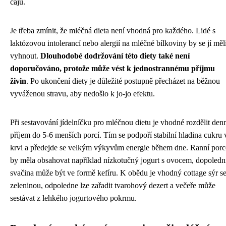
čajů.
Je třeba zmínit, že mléčná dieta není vhodná pro každého. Lidé s
laktózovou intolerancí nebo alergií na mléčné bílkoviny by se jí měl
vyhnout.
Dlouhodobé dodržování této diety také není
doporučováno, protože může vést k jednostrannému příjmu
živin
. Po ukončení diety je důležité postupně přecházet na běžnou
vyváženou stravu, aby nedošlo k jo-jo efektu.
Při sestavování jídelníčku pro mléčnou dietu je vhodné rozdělit den
příjem do 5-6 menších porcí. Tím se podpoří stabilní hladina cukru 
krvi a předejde se velkým výkyvům energie během dne. Ranní porc
by měla obsahovat například nízkotučný jogurt s ovocem, dopoledn
svačina může být ve formě kefíru. K obědu je vhodný cottage sýr s
zeleninou, odpoledne lze zařadit tvarohový dezert a večeře může
sestávat z lehkého jogurtového pokrmu.