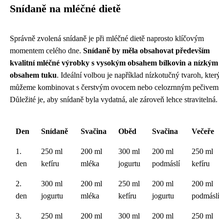
Snídaně na mléčné dietě
Správně zvolená snídaně je při mléčné dietě naprosto klíčovým
momentem celého dne.
Snídaně by měla obsahovat především
kvalitní mléčné výrobky s vysokým obsahem bílkovin a nízkým
obsahem tuku
. Ideální volbou je například nízkotučný tvaroh, kter
můžeme kombinovat s čerstvým ovocem nebo celozrnným pečivem
Důležité je, aby snídaně byla vydatná, ale zároveň lehce stravitelná.
Den
Snídaně
Svačina
Oběd
Svačina
Večeře
1.
250 ml
200 ml
300 ml
200 ml
250 ml
den
kefíru
mléka
jogurtu
podmáslí
kefíru
2.
300 ml
200 ml
250 ml
200 ml
200 ml
den
jogurtu
mléka
kefíru
jogurtu
podmásl
3.
250 ml
200 ml
300 ml
200 ml
250 ml