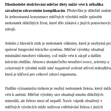
Dlouhodobé dodržování mléčné diety může vést k několika
závažným zdravotním komplikacím
. Především je důležité zmínit
že jednostranná konzumace mléčných výrobků může způsobit
nedostatek důležitých živin, které tělo získává z jiných potravinový
zdrojů.
Jedním z hlavních rizik je nedostatek vlákniny, která je nezbytná pr
správné fungování trávicího systému. Mléčné výrobky obsahují
minimální množství vlákniny, což může vést k zácpě a dalším
trávicím obtížím.
Absence dostatečného množství ovoce, zeleniny a
celozrnných výrobků může také negativně ovlivnit střevní mikroflóru
která je klíčová pro celkové zdraví organismu.
Dalším významným rizikem je možný nedostatek železa, který můž
vést k anémii. Mléčné výrobky sice obsahují mnoho důležitých
minerálů, ale železo mezi ně nepatří. Navíc vápník obsažený v
mléčných výrobcích může snižovat vstřebávání železa z jiných