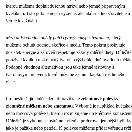
kterou můžeme doplnit dušenou mrkví nebo jemně připraveným
květákem. Toto jídlo je nejen výživné, ale také snadno stravitelné a
šetrné k zažívání.
Mezi další vhodné obědy patří rýžový nákyp s tvarohem
, který
můžeme ochutit trochou skořice a medu. Tento pokrm poskytuje
dostatek energie a zároveň respektuje zásady mléčné diety. Důležité
používat kvalitní nízkotučný tvaroh a rýži důkladně uvařit do měkka
Podobně vhodnou alternativou jsou také jemné těstoviny s
tvarohovým přelivem, které můžeme zjemnit kapkou rostlinného
oleje.
Pro pestřejší jídelníček lze připravit také
zeleninové polévky
zjemněné mlékem nebo smetanou
. Výborná je například květáko
nebo mrkvová polévka, kterou rozmixujeme do krémové konzistenc
Důležité je vyhnout se ostrému koření a preferovat jemnější bylinky
jako je pažitka nebo petržel. K polévce můžeme přidat vařenou rýži