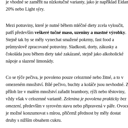
je vhodné se zaměřit na nízkotučné varianty, jako je například Eida
20% nebo Light sýry.
Mezi potraviny, které je nutné během mléčné diety zcela vyloučit,
patří především
veškeré tučné maso, uzeniny a mastné výrobky
.
Stejně tak by se měly vynechat smažené pokrmy, fast food a
průmyslově zpracované potraviny. Sladkosti, dorty, zákusky a
čokoláda jsou během diety také zakázané, stejně jako alkoholické
nápoje a slazené limonády.
Co se týče pečiva, je povoleno pouze celozrnné nebo žitné, a to v
omezeném množství. Bílé pečivo, buchty a koláče jsou nevhodné. 
příloh lze v malém množství zařadit brambory, rýži nebo těstoviny,
vždy však v celozrnné variantě.
Zelenina je povolena prakticky bez
omezení
, především v syrovém stavu nebo připravená v páře. Ovoc
je možné konzumovat s mírou, přičemž přednost by měly dostat
druhy s nižším obsahem cukru.