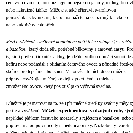
čerstvým ovocem, přičemž nejvhodnější jsou jahody, maliny, borův
nebo nakrájené jablko. Můžete si také připravit tvarohovou
pomazánku s bylinkami, kterou namažete na celozrnný knäckebrot
nebo kukuřičný chlebíček.
Mezi osvědčené svačinové kombinace patří také cottage sýr s rajčat
a bazalkou
, který dodá tělu potřebné bílkoviny a zároveň zasytí. Pr
ty, kteří preferují tekuté svačiny, je ideální volbou domácí smoothie 
kefíru nebo podmáslí s přidáním čerstvého ovoce a případně špetko
skořice pro lepší metabolismus. V horkých letních dnech můžete
připravit osvěžující mléčný koktejl z polotučného mléka a
zmraženého ovoce, který poslouží jako výživná svačina.
Důležité je pamatovat na to, že i při mléčné dietě by svačiny měly b
pestré a vyvážené.
Můžete experimentovat s různými druhy sýr
například plátkem čerstvého mozarelly s rajčetem a bazalkou, nebo 
připravit malou porci ricotty s medem a oříšky. Nízkotučný tvaroh
můžete ochutit jak sladce - skořicí, vanilkou nebo stevií, tak i slaně -