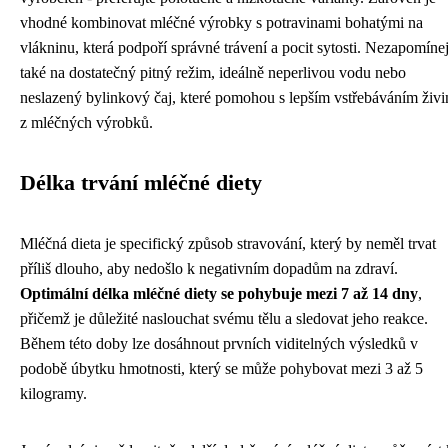
vhodné kombinovat mléčné výrobky s potravinami bohatými na
vlákninu, která podpoří správné trávení a pocit sytosti. Nezapomínej
také na dostatečný pitný režim, ideálně neperlivou vodu nebo
neslazený bylinkový čaj, které pomohou s lepším vstřebáváním živi
z mléčných výrobků.
Délka trvání mléčné diety
Mléčná dieta je specifický způsob stravování, který by neměl trvat
příliš dlouho, aby nedošlo k negativním dopadům na zdraví.
Optimální délka mléčné diety se pohybuje mezi 7 až 14 dny
,
přičemž je důležité naslouchat svému tělu a sledovat jeho reakce.
Během této doby lze dosáhnout prvních viditelných výsledků v
podobě úbytku hmotnosti, který se může pohybovat mezi 3 až 5
kilogramy.