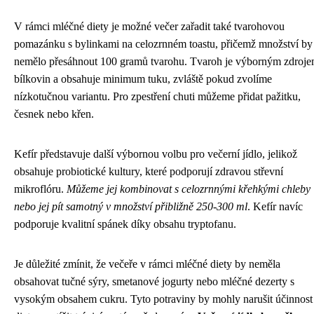
V rámci mléčné diety je možné večer zařadit také tvarohovou
pomazánku s bylinkami na celozrnném toastu, přičemž množství by
nemělo přesáhnout 100 gramů tvarohu. Tvaroh je výborným zdroj
bílkovin a obsahuje minimum tuku, zvláště pokud zvolíme
nízkotučnou variantu. Pro zpestření chuti můžeme přidat pažitku,
česnek nebo křen.
Kefír představuje další výbornou volbu pro večerní jídlo, jelikož
obsahuje probiotické kultury, které podporují zdravou střevní
mikroflóru.
Můžeme jej kombinovat s celozrnnými křehkými chleby
nebo jej pít samotný v množství přibližně 250-300 ml
. Kefír navíc
podporuje kvalitní spánek díky obsahu tryptofanu.
Je důležité zmínit, že večeře v rámci mléčné diety by neměla
obsahovat tučné sýry, smetanové jogurty nebo mléčné dezerty s
vysokým obsahem cukru. Tyto potraviny by mohly narušit účinnost