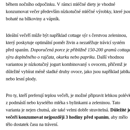
během nočního odpočinku. V rámci mléčné diety je vhodné
konzumovat večer především nízkotučné mléčné výrobky, které jso
bohaté na bílkoviny a vápník.
Ideální večeří může být například cottage sýr s čerstvou zeleninou,
který poskytuje optimální poměr živin a nezatěžuje trávicí systém
před spaním.
Doporučená porce je přibližně 150-200 gramů cottag
sýru doplněného o rajčata, okurku nebo papriku
. Další vhodnou
variantou je nízkotučný jogurt kombinovaný s ovocem, přičemž je
důležité vybírat méně sladké druhy ovoce, jako jsou například jablk
nebo lesní plody.
Pro ty, kteří preferují teplou večeři, je možné připravit lehkou polév
z podmáslí nebo kyselého mléka s bylinkami a zeleninou. Tato
varianta je nejen chutná, ale také velmi dobře stravitelná.
Důležité j
večeři konzumovat nejpozději 3 hodiny před spaním
, aby mělo
tělo dostatek času na trávení.