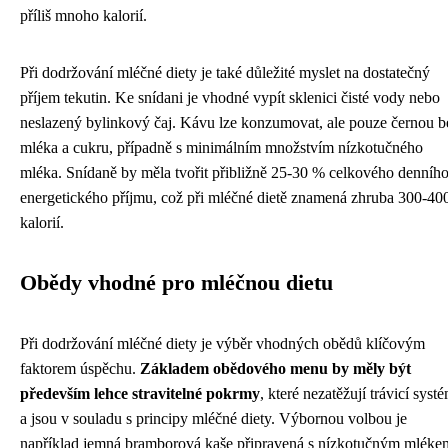
příliš mnoho kalorií.
Při dodržování mléčné diety je také důležité myslet na dostatečný
příjem tekutin. Ke snídani je vhodné vypít sklenici čisté vody nebo
neslazený bylinkový čaj. Kávu lze konzumovat, ale pouze černou b
mléka a cukru, případně s minimálním množstvím nízkotučného
mléka. Snídaně by měla tvořit přibližně 25-30 % celkového denníh
energetického příjmu, což při mléčné dietě znamená zhruba 300-40
kalorií.
Obědy vhodné pro mléčnou dietu
Při dodržování mléčné diety je výběr vhodných obědů klíčovým
faktorem úspěchu.
Základem obědového menu by měly být
především lehce stravitelné pokrmy
, které nezatěžují trávicí syst
a jsou v souladu s principy mléčné diety. Výbornou volbou je
například jemná bramborová kaše připravená s nízkotučným mléke