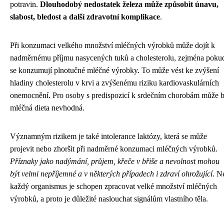
potravin.
Dlouhodobý nedostatek železa může způsobit únavu,
slabost, bledost a další zdravotní komplikace
.
Při konzumaci velkého množství mléčných výrobků může dojít k
nadměrnému příjmu nasycených tuků a cholesterolu, zejména poku
se konzumují plnotučné mléčné výrobky. To může vést ke zvýšení
hladiny cholesterolu v krvi a zvýšenému riziku kardiovaskulárních
onemocnění. Pro osoby s predispozicí k srdečním chorobám může b
mléčná dieta nevhodná.
Významným rizikem je také intolerance laktózy, která se může
projevit nebo zhoršit při nadměrné konzumaci mléčných výrobků.
Příznaky jako nadýmání, průjem, křeče v břiše a nevolnost mohou
být velmi nepříjemné a v některých případech i zdraví ohrožující
. N
každý organismus je schopen zpracovat velké množství mléčných
výrobků, a proto je důležité naslouchat signálům vlastního těla.