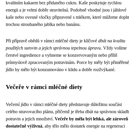
kvalitním kakaem bez přidaného cukru. Kaše poskytuje rychlou
energii a je velmi dobře stravitelná. Podobně vhodné jsou i jáhlové
kaše nebo ovesné vločky připravené s mlékem, které můžeme dopln
trochou strouhaného jablka nebo banánu.
Při přípravě obědů v rámci mléčné diety je klíčové
dbát na kvalitu
použitých surovin a jejich správnou tepelnou úpravu
. Vždy volíme
čerstvé ingredience a vyhneme se konzervovaným nebo příliš
průmyslově zpracovaným potravinám. Porce by měly být přiměřené
jídlo by mělo být konzumováno v klidu a dobře rozžvýkané.
Večeře v rámci mléčné diety
Večerní jídlo v rámci mléčné diety představuje důležitou součást
celého stravovacího plánu, přičemž je třeba dbát na správnou sklad
potravin a jejich množství.
Večeře by měla být lehká, ale zároveň
dostatečně výživná
, aby tělo mělo dostatek energie na regeneraci