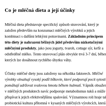
Co je mléčná dieta a její účinky
Mléčná dieta představuje specifický způsob stravování, který je
založen především na konzumaci mléčných výrobků a jejich
kombinaci s dalšími lehkými potravinami.
Základním principem
této diety je nahrazení běžných jídel především nízkotučnými
mléčnými produkty
, jako jsou jogurty, tvaroh, cottage sýr, kefír a
odstředěné mléko. Tento stravovací plán obvykle trvá 3-7 dní, běh
kterých lze dosáhnout rychlého úbytku váhy.
Účinky mléčné diety jsou založeny na několika faktorech.
Mléčné
výrobky obsahují vysoký podíl bílkovin, které podporují pocit sytosti
pomáhají udržovat svalovou hmotu během hubnutí
. Vápník obsaže
v mléčných produktech navíc podporuje metabolismus tuků a může
přispívat k jejich efektivnějšímu spalování. Významnou roli hraje ta
probiotická kultura přítomná v kysaných mléčných výrobcích, která