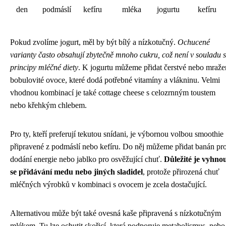
den
podmáslí
kefíru
mléka
jogurtu
kefíru
Pokud zvolíme jogurt, měl by být bílý a nízkotučný.
Ochucené
varianty často obsahují zbytečně mnoho cukru, což není v souladu s
principy mléčné diety
. K jogurtu můžeme přidat čerstvé nebo mraže
bobulovité ovoce, které dodá potřebné vitamíny a vlákninu. Velmi
vhodnou kombinací je také cottage cheese s celozrnným toustem
nebo křehkým chlebem.
Pro ty, kteří preferují tekutou snídani, je výbornou volbou smoothie
připravené z podmáslí nebo kefíru. Do něj můžeme přidat banán pr
dodání energie nebo jablko pro osvěžující chuť.
Důležité je vyhno
se přidávání medu nebo jiných sladidel
, protože přirozená chuť
mléčných výrobků v kombinaci s ovocem je zcela dostačující.
Alternativou může být také ovesná kaše připravená s nízkotučným
mlékem. Tu lze ochutit skořicí, která podporuje metabolismus, nebo