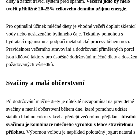
diety a zatížit trávicí systém před spaním.
Večerní jídlo by mělo
tvořit přibližně 20-25% celkového denního příjmu energie
.
Pro optimální účinek mléčné diety je vhodné večeři doplnit sklenicí
vody nebo neslazeného bylinného čaje. Tekutiny pomohou s
hydratací organismu a podpoří metabolické procesy během noci.
Pravidelnost večerního stravování a dodržování přiměřených porcí
jsou klíčové faktory pro úspěšné dodržování mléčné diety a dosažen
požadovaných výsledků.
Svačiny a malá občerstvení
Při dodržování mléčné diety je důležité nezapomínat na pravidelné
svačiny a menší občerstvení během dne, které pomohou udržet
stabilní hladinu cukru v krvi a předejít večernímu přejídání.
Ideální
svačinou je kombinace mléčného výrobku s lehce stravitelnou
přílohou
. Výbornou volbou je například polotučný jogurt natural s