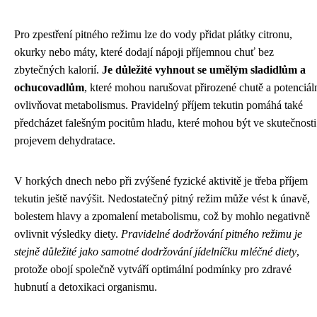
Pro zpestření pitného režimu lze do vody přidat plátky citronu,
okurky nebo máty, které dodají nápoji příjemnou chuť bez
zbytečných kalorií.
Je důležité vyhnout se umělým sladidlům a
ochucovadlům
, které mohou narušovat přirozené chutě a potenciál
ovlivňovat metabolismus. Pravidelný příjem tekutin pomáhá také
předcházet falešným pocitům hladu, které mohou být ve skutečnosti
projevem dehydratace.
V horkých dnech nebo při zvýšené fyzické aktivitě je třeba příjem
tekutin ještě navýšit. Nedostatečný pitný režim může vést k únavě,
bolestem hlavy a zpomalení metabolismu, což by mohlo negativně
ovlivnit výsledky diety.
Pravidelné dodržování pitného režimu je
stejně důležité jako samotné dodržování jídelníčku mléčné diety
,
protože obojí společně vytváří optimální podmínky pro zdravé
hubnutí a detoxikaci organismu.