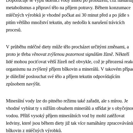
Doporučuje se vypít sklenici vody ihned po probuzení, což nastartu
metabolismus a připraví tělo na příjem potravy. Během konzumace
mléčných výrobků je vhodné počkat asi 30 minut před a po jídle s
pitím většího množství tekutin, aby nedošlo k narušení trávicích
procesů.
V průběhu mléčné diety může tělo procházet určitými změnami, a
proto je třeba
věnovat zvýšenou pozornost signálům žízně
. Někteří
lidé mohou pociťovat větší žízeň než obvykle, což je přirozená reak
organismu na zvýšený příjem bílkovin a minerálů. V takovém přípa
je důležité poslouchat své tělo a příjem tekutin odpovídajícím
způsobem navýšit.
Minerální vody lze do pitného režimu také zařadit, ale s mírou. Je
vhodné vybírat ty s nižším obsahem minerálů a střídat je s obyčejno
vodou. Příliš vysoký příjem minerálních vod by mohl zatěžovat
ledviny, které jsou během diety již tak více namáhány zpracováván
bílkovin z mléčných výrobků.