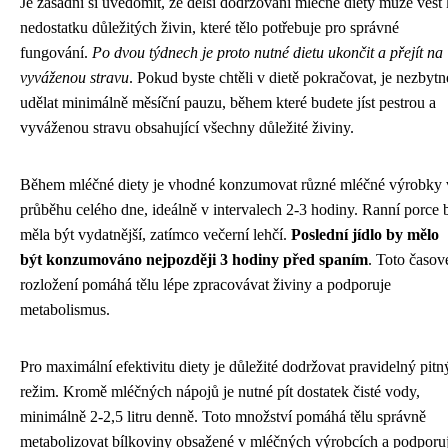
Je zásadní si uvědomit, že delší dodržování mléčné diety může vést 
nedostatku důležitých živin, které tělo potřebuje pro správné
fungování.
Po dvou týdnech je proto nutné dietu ukončit a přejít na
vyváženou stravu
. Pokud byste chtěli v dietě pokračovat, je nezbytn
udělat minimálně měsíční pauzu, během které budete jíst pestrou a
vyváženou stravu obsahující všechny důležité živiny.
Během mléčné diety je vhodné konzumovat různé mléčné výrobky 
průběhu celého dne, ideálně v intervalech 2-3 hodiny. Ranní porce 
měla být vydatnější, zatímco večerní lehčí.
Poslední jídlo by mělo
být konzumováno nejpozději 3 hodiny před spaním
. Toto časov
rozložení pomáhá tělu lépe zpracovávat živiny a podporuje
metabolismus.
Pro maximální efektivitu diety je důležité dodržovat pravidelný pitn
režim. Kromě mléčných nápojů je nutné pít dostatek čisté vody,
minimálně 2-2,5 litru denně. Toto množství pomáhá tělu správně
metabolizovat bílkoviny obsažené v mléčných výrobcích a podporu