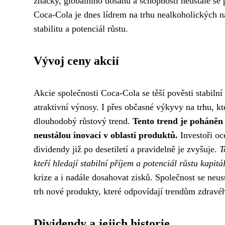
značky, globálního dosahu a schopnosti neustále se
Coca-Cola je dnes lídrem na trhu nealkoholických nápo
stabilitu a potenciál růstu.
Vývoj ceny akcií
Akcie společnosti Coca-Cola se těší pověsti stabilní
atraktivní výnosy. I přes občasné výkyvy na trhu, kt
dlouhodobý růstový trend.
Tento trend je poháněn s
neustálou inovací v oblasti produktů.
Investoři oc
dividendy již po desetiletí a pravidelně je zvyšuje.
T
kteří hledají stabilní příjem a potenciál růstu kapitá
krize a i nadále dosahovat zisků. Společnost se neu
trh nové produkty, které odpovídají trendům zdravéh
Dividendy a jejich historie