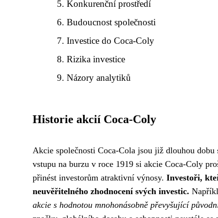
Konkurenční prostředí
Budoucnost společnosti
Investice do Coca-Coly
Rizika investice
Názory analytiků
Historie akcií Coca-Coly
Akcie společnosti Coca-Cola jsou již dlouhou dobu 
vstupu na burzu v roce 1919 si akcie Coca-Coly pr
přinést investorům atraktivní výnosy.
Investoři, kt
neuvěřitelného zhodnocení svých investic.
Napřík
akcie s hodnotou mnohonásobně převyšující původní 