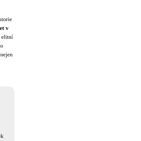
storie
et v
elitní
to
 nejen
ek