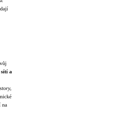
st
dají
svůj
sítí a
story,
mické
í na