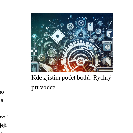
Kde zjistim počet bodů: Rychlý
průvodce
ho
 a
ržel
ejí