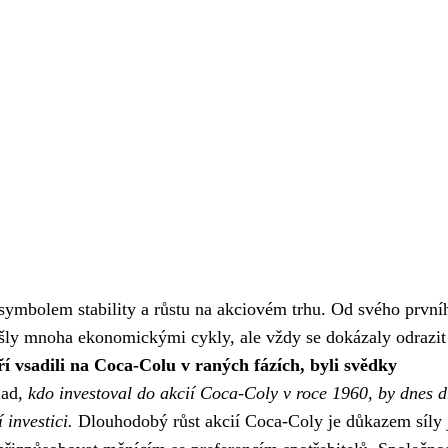
symbolem stability a růstu na akciovém trhu. Od svého první
ošly mnoha ekonomickými cykly, ale vždy se dokázaly odrazit
eří vsadili na Coca-Colu v raných fázích, byli svědky
lad,
kdo investoval do akcií Coca-Coly v roce 1960, by dnes d
investici.
Dlouhodobý růst akcií Coca-Coly je důkazem síly j