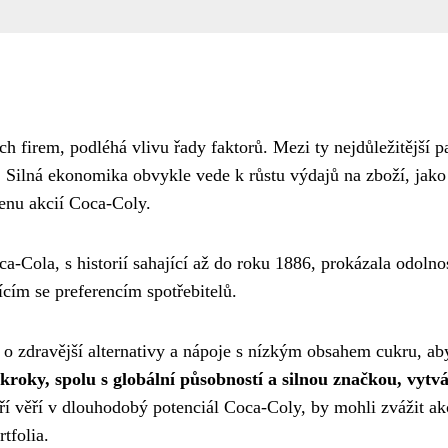
ch firem, podléhá vlivu řady faktorů. Mezi ty nejdůležitější pa
. Silná ekonomika obvykle vede k růstu výdajů na zboží, jako
cenu akcií Coca-Coly.
Coca-Cola, s historií sahající až do roku 1886, prokázala odolno
cím se preferencím spotřebitelů.
o o zdravější alternativy a nápoje s nízkým obsahem cukru, ab
 kroky, spolu s globální působností a silnou značkou, vytvá
eří věří v dlouhodobý potenciál Coca-Coly, by mohli zvážit ak
tfolia.