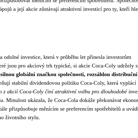
 přizpůsobovat měnícím se preferencím spotřebitelů. Společno
jů a její akcie zůstávají atraktivní investicí pro ty, kteří hle
 a odolné investice, která v průběhu let přinesla investorům
eré jsou pro akciový trh typické, si akcie Coca-Coly udržely 
ilnou globální značkou společnosti, rozsáhlou distribuční 
eňují stabilní dividendovou politiku Coca-Coly, která vyplácí
o z akcií Coca-Coly činí atraktivní volbu pro dlouhodobé inve
lu.
Minulost ukázala, že Coca-Cola dokáže překonávat ekono
stále přizpůsobuje měnícím se preferencím spotřebitelů a uvád
o životního stylu.