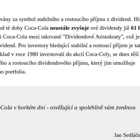
vány za symbol stabilního a rostoucího příjmu z dividend. Hi
 od té doby Coca-Cola
neustále zvyšuje
své dividendy již
61 l
ti Coca-Cola mezi takzvané "Dividendové Aristokraty", což je 
idend. Pro investory hledající stabilní a rostoucí příjem je ta
říklad v roce 1980 investovali do akcií Coca-Coly, se dnes těší
ného a rostoucího dividendového příjmu, který jim umožňuje
o portfolia.
Cola v horkém dni - osvěžující a spolehlivě vám zvednou
Jan Sedláč