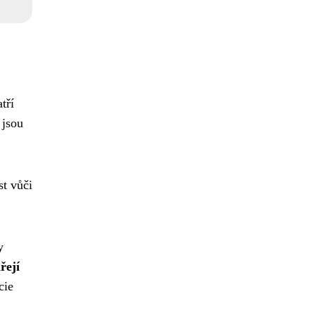
tří
 jsou
st vůči
y
řejí
cie