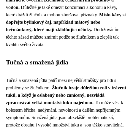
vodou.
Důležité je také omezit konzumaci alkoholu a kávy,
které dráždí žlučník a mohou zhoršovat příznaky.
Místo kávy si
dopřejte bylinkový čaj, například mátový nebo
heřmánkový, které mají zklidňující účinky.
Dodržováním
těchto zásad můžete zmírnit potíže se žlučníkem a zlepšit tak
kvalitu svého života.
Tučná a smažená jídla
Tučná a smažená jídla patří mezi největší strašáky pro lidi s
problémy se žlučníkem.
Žlučník hraje důležitou roli v trávení
tuků, a když je oslabený nebo zanícený, nezvládá
zpracovávat velká množství tuku najednou.
To může vést k
bolestem břicha, nadýmání, nevolnosti a dalším nepříjemným
symptomům. Smažená jídla jsou obzvláště problematická,
protože obsahují vysoké množství tuku a jsou těžko stravitelná.