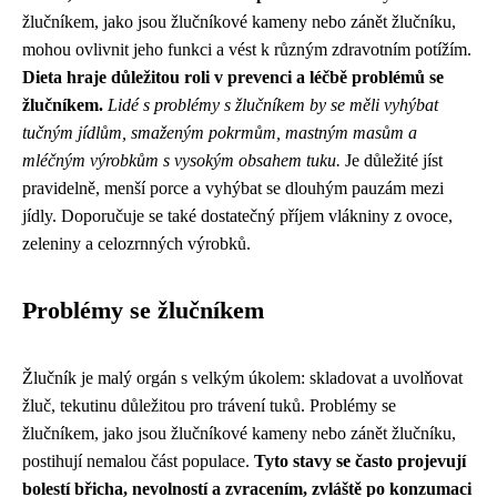
žlučníkem, jako jsou žlučníkové kameny nebo zánět žlučníku,
mohou ovlivnit jeho funkci a vést k různým zdravotním potížím.
Dieta hraje důležitou roli v prevenci a léčbě problémů se
žlučníkem.
Lidé s problémy s žlučníkem by se měli vyhýbat
tučným jídlům, smaženým pokrmům, mastným masům a
mléčným výrobkům s vysokým obsahem tuku.
Je důležité jíst
pravidelně, menší porce a vyhýbat se dlouhým pauzám mezi
jídly. Doporučuje se také dostatečný příjem vlákniny z ovoce,
zeleniny a celozrnných výrobků.
Problémy se žlučníkem
Žlučník je malý orgán s velkým úkolem: skladovat a uvolňovat
žluč, tekutinu důležitou pro trávení tuků. Problémy se
žlučníkem, jako jsou žlučníkové kameny nebo zánět žlučníku,
postihují nemalou část populace.
Tyto stavy se často projevují
bolestí břicha, nevolností a zvracením, zvláště po konzumaci