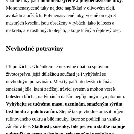
vhodné tuky patří
mononenasycené a polynenasycené tuky
.
Mononenasycené tuky najdete například v olivovém oleji,
avokádu a oříšcích. Polynenasycené tuky, včetně omega-3
mastných kyselin, jsou obsaženy v rybách, jako je losos a
makrela, a v rostlinných olejích, jako je lněný a řepkový olej.
Nevhodné potraviny
Při potížích se žlučníkem je nezbytné dbát na správnou
životosprávu, jejíž důležitou součástí je i vyhýbání se
nevhodným potravinám. Mezi ty patří především tučná a
smažená jídla, která zatěžují trávicí systém a mohou vést k
bolestem břicha, nadýmání a dalším nepříjemným symptomům.
Vyhýbejte se tučnému masu, uzeninám, smaženým sýrům,
fast foodu a polotovarům.
Stejně tak je vhodné omezit příjem
rafinovaného cukru a bílé mouky, které se podílejí na vzniku
zánětů v těle.
Sladkosti, sušenky, bílé pečivo a sladké nápoje
nahraďte ovocem, zeleninou, celozrnnými produkty a