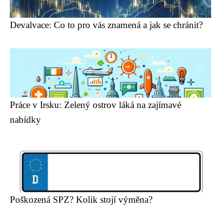
Devalvace: Co to pro vás znamená a jak se chránit?
Práce v Irsku: Zelený ostrov láká na zajímavé
nabídky
Poškozená SPZ? Kolik stojí výměna?