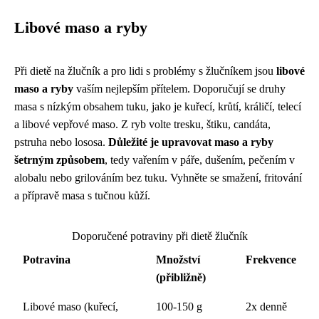
Libové maso a ryby
Při dietě na žlučník a pro lidi s problémy s žlučníkem jsou
libové
maso a ryby
vaším nejlepším přítelem. Doporučují se druhy
masa s nízkým obsahem tuku, jako je kuřecí, krůtí, králičí, telecí
a libové vepřové maso. Z ryb volte tresku, štiku, candáta,
pstruha nebo lososa.
Důležité je upravovat maso a ryby
šetrným způsobem
, tedy vařením v páře, dušením, pečením v
alobalu nebo grilováním bez tuku. Vyhněte se smažení, fritování
a přípravě masa s tučnou kůží.
Doporučené potraviny při dietě žlučník
Potravina
Množství
Frekvence
(přibližně)
Libové maso (kuřecí,
100-150 g
2x denně