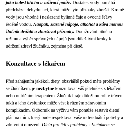
jako bolest břicha a zažívací potíže.
Dostatek vody pomáhá
předcházet dehydrataci, která může tyto příznaky zhoršit. Kromě
vody jsou vhodné i neslazené bylinné čaje a ovocné šťávy
ředěné vodou.
Naopak, slazené nápoje, alkohol a káva mohou
žlučník dráždit a zhoršovat příznaky.
Dodržování pitného
režimu a výběr správných nápojů jsou důležitými kroky k
udržení zdraví žlučníku, zejména při dietě.
Konzultace s lékařem
Před zahájením jakékoli diety, obzvláště pokud máte problémy
se žlučníkem, je
nezbytné
konzultovat váš jídelníček s lékařem
nebo nutričním terapeutem. Žlučník hraje důležitou roli v trávení
tuků a jeho dysfunkce může vést k různým zdravotním
komplikacím. Odborník na výživu vám pomůže sestavit dietní
plán na míru, který bude respektovat vaše individuální potřeby a
zdravotní omezení.
Dieta pro lidi s problémy s žlučníkem se