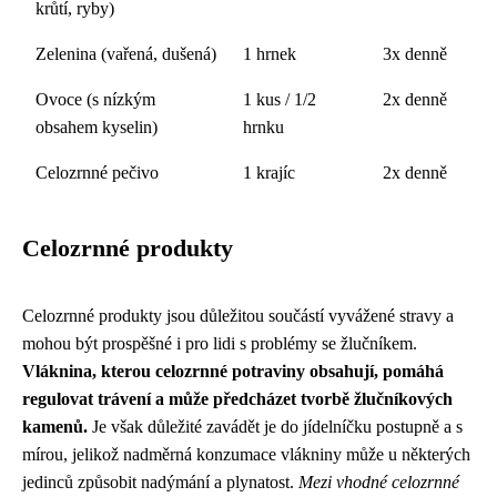
krůtí, ryby)
Zelenina (vařená, dušená)
1 hrnek
3x denně
Ovoce (s nízkým
1 kus / 1/2
2x denně
obsahem kyselin)
hrnku
Celozrnné pečivo
1 krajíc
2x denně
Celozrnné produkty
Celozrnné produkty jsou důležitou součástí vyvážené stravy a
mohou být prospěšné i pro lidi s problémy se žlučníkem.
Vláknina, kterou celozrnné potraviny obsahují, pomáhá
regulovat trávení a může předcházet tvorbě žlučníkových
kamenů.
Je však důležité zavádět je do jídelníčku postupně a s
mírou, jelikož nadměrná konzumace vlákniny může u některých
jedinců způsobit nadýmání a plynatost.
Mezi vhodné celozrnné