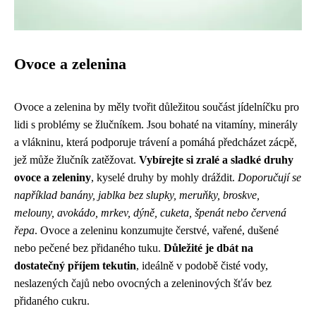
Ovoce a zelenina
Ovoce a zelenina by měly tvořit důležitou součást jídelníčku pro
lidi s problémy se žlučníkem. Jsou bohaté na vitamíny, minerály
a vlákninu, která podporuje trávení a pomáhá předcházet zácpě,
jež může žlučník zatěžovat.
Vybírejte si zralé a sladké druhy
ovoce a zeleniny
, kyselé druhy by mohly dráždit.
Doporučují se
například banány, jablka bez slupky, meruňky, broskve,
melouny, avokádo, mrkev, dýně, cuketa, špenát nebo červená
řepa
. Ovoce a zeleninu konzumujte čerstvé, vařené, dušené
nebo pečené bez přidaného tuku.
Důležité je dbát na
dostatečný příjem tekutin
, ideálně v podobě čisté vody,
neslazených čajů nebo ovocných a zeleninových šťáv bez
přidaného cukru.