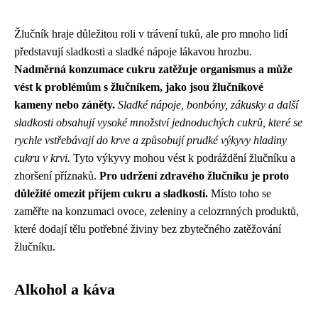
Žlučník hraje důležitou roli v trávení tuků, ale pro mnoho lidí
představují sladkosti a sladké nápoje lákavou hrozbu.
Nadměrná konzumace cukru zatěžuje organismus a může
vést k problémům s žlučníkem, jako jsou žlučníkové
kameny nebo záněty.
Sladké nápoje, bonbóny, zákusky a další
sladkosti obsahují vysoké množství jednoduchých cukrů, které se
rychle vstřebávají do krve a způsobují prudké výkyvy hladiny
cukru v krvi.
Tyto výkyvy mohou vést k podráždění žlučníku a
zhoršení příznaků.
Pro udržení zdravého žlučníku je proto
důležité omezit příjem cukru a sladkostí.
Místo toho se
zaměřte na konzumaci ovoce, zeleniny a celozrnných produktů,
které dodají tělu potřebné živiny bez zbytečného zatěžování
žlučníku.
Alkohol a káva