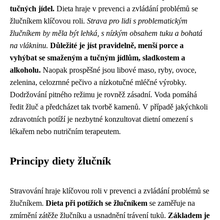
tučných jídel.
Dieta hraje v prevenci a zvládání problémů se
žlučníkem klíčovou roli.
Strava pro lidi s problematickým
žlučníkem by měla být lehká, s nízkým obsahem tuku a bohatá
na vlákninu.
Důležité je jíst pravidelně, menší porce a
vyhýbat se smaženým a tučným jídlům, sladkostem a
alkoholu.
Naopak prospěšné jsou libové maso, ryby, ovoce,
zelenina, celozrnné pečivo a nízkotučné mléčné výrobky.
Dodržování pitného režimu je rovněž zásadní. Voda pomáhá
ředit žluč a předcházet tak tvorbě kamenů. V případě jakýchkoli
zdravotních potíží je nezbytné konzultovat dietní omezení s
lékařem nebo nutričním terapeutem.
Principy diety žlučník
Stravování hraje klíčovou roli v prevenci a zvládání problémů se
žlučníkem.
Dieta při potížích se žlučníkem
se zaměřuje na
zmírnění zátěže žlučníku a usnadnění trávení tuků.
Základem je