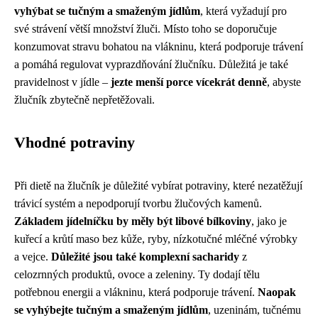
vyhýbat se tučným a smaženým jídlům
, která vyžadují pro
své strávení větší množství žluči. Místo toho se doporučuje
konzumovat stravu bohatou na vlákninu, která podporuje trávení
a pomáhá regulovat vyprazdňování žlučníku. Důležitá je také
pravidelnost v jídle –
jezte menší porce vícekrát denně
, abyste
žlučník zbytečně nepřetěžovali.
Vhodné potraviny
Při dietě na žlučník je důležité vybírat potraviny, které nezatěžují
trávicí systém a nepodporují tvorbu žlučových kamenů.
Základem jídelníčku by měly být libové bílkoviny
, jako je
kuřecí a krůtí maso bez kůže, ryby, nízkotučné mléčné výrobky
a vejce.
Důležité jsou také komplexní sacharidy
z
celozrnných produktů, ovoce a zeleniny. Ty dodají tělu
potřebnou energii a vlákninu, která podporuje trávení.
Naopak
se vyhýbejte tučným a smaženým jídlům
, uzeninám, tučnému