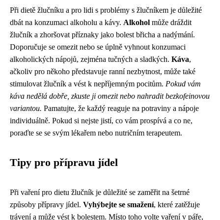
Při dietě žlučníku a pro lidi s problémy s žlučníkem je důležité
dbát na konzumaci alkoholu a kávy.
Alkohol
může dráždit
žlučník a zhoršovat příznaky jako bolest břicha a nadýmání.
Doporučuje se omezit nebo se úplně vyhnout konzumaci
alkoholických nápojů, zejména tučných a sladkých.
Káva
,
ačkoliv pro někoho představuje ranní nezbytnost, může také
stimulovat žlučník a vést k nepříjemným pocitům.
Pokud vám
káva nedělá dobře, zkuste ji omezit nebo nahradit bezkofeinovou
variantou.
Pamatujte, že každý reaguje na potraviny a nápoje
individuálně. Pokud si nejste jistí, co vám prospívá a co ne,
poraďte se se svým lékařem nebo nutričním terapeutem.
Tipy pro přípravu jídel
Při vaření pro dietu žlučník je důležité se zaměřit na šetrné
způsoby přípravy jídel.
Vyhýbejte se smažení
, které zatěžuje
trávení a může vést k bolestem. Místo toho volte vaření v páře,