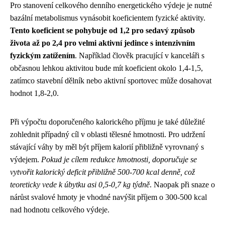
Pro stanovení celkového denního energetického výdeje je nutné
bazální metabolismus vynásobit koeficientem fyzické aktivity.
Tento koeficient se pohybuje od 1,2 pro sedavý způsob
života až po 2,4 pro velmi aktivní jedince s intenzivním
fyzickým zatížením
. Například člověk pracující v kanceláři s
občasnou lehkou aktivitou bude mít koeficient okolo 1,4-1,5,
zatímco stavební dělník nebo aktivní sportovec může dosahovat
hodnot 1,8-2,0.
Při výpočtu doporučeného kalorického příjmu je také důležité
zohlednit případný cíl v oblasti tělesné hmotnosti. Pro udržení
stávající váhy by měl být příjem kalorií přibližně vyrovnaný s
výdejem.
Pokud je cílem redukce hmotnosti, doporučuje se
vytvořit kalorický deficit přibližně 500-700 kcal denně, což
teoreticky vede k úbytku asi 0,5-0,7 kg týdně
. Naopak při snaze o
nárůst svalové hmoty je vhodné navýšit příjem o 300-500 kcal
nad hodnotu celkového výdeje.