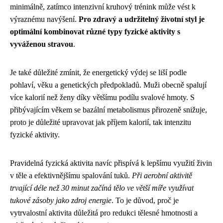
minimálně, zatímco intenzivní kruhový trénink může vést k
výraznému navýšení.
Pro zdravý a udržitelný životní styl je
optimální kombinovat různé typy fyzické aktivity s
vyváženou stravou
.
Je také důležité zmínit, že energetický výdej se liší podle
pohlaví, věku a genetických předpokladů. Muži obecně spalují
více kalorií než ženy díky většímu podílu svalové hmoty. S
přibývajícím věkem se bazální metabolismus přirozeně snižuje,
proto je důležité upravovat jak příjem kalorií, tak intenzitu
fyzické aktivity.
Pravidelná fyzická aktivita navíc přispívá k lepšímu využití živin
v těle a efektivnějšímu spalování tuků.
Při aerobní aktivitě
trvající déle než 30 minut začíná tělo ve větší míře využívat
tukové zásoby jako zdroj energie
. To je důvod, proč je
vytrvalostní aktivita důležitá pro redukci tělesné hmotnosti a