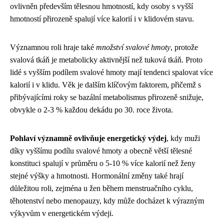
ovlivněn především tělesnou hmotností, kdy osoby s vyšší
hmotností přirozeně spalují více kalorií i v klidovém stavu.
Významnou roli hraje také
množství svalové hmoty
, protože
svalová tkáň je metabolicky aktivnější než tuková tkáň. Proto
lidé s vyšším podílem svalové hmoty mají tendenci spalovat více
kalorií i v klidu. Věk je dalším klíčovým faktorem, přičemž s
přibývajícími roky se bazální metabolismus přirozeně snižuje,
obvykle o 2-3 % každou dekádu po 30. roce života.
Pohlaví významně ovlivňuje energetický výdej
, kdy muži
díky vyššímu podílu svalové hmoty a obecně větší tělesné
konstituci spalují v průměru o 5-10 % více kalorií než ženy
stejné výšky a hmotnosti. Hormonální změny také hrají
důležitou roli, zejména u žen během menstruačního cyklu,
těhotenství nebo menopauzy, kdy může docházet k výrazným
výkyvům v energetickém výdeji.