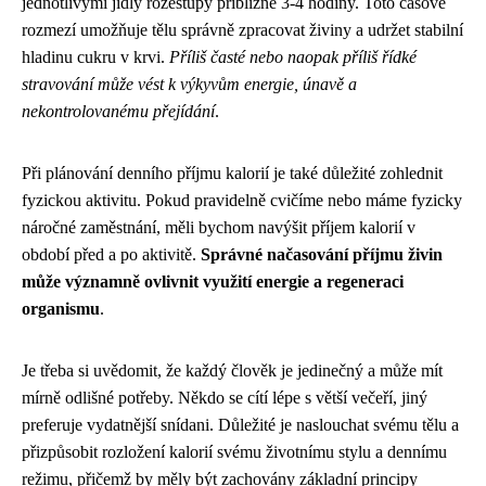
jednotlivými jídly rozestupy přibližně 3-4 hodiny. Toto časové
rozmezí umožňuje tělu správně zpracovat živiny a udržet stabilní
hladinu cukru v krvi.
Příliš časté nebo naopak příliš řídké
stravování může vést k výkyvům energie, únavě a
nekontrolovanému přejídání
.
Při plánování denního příjmu kalorií je také důležité zohlednit
fyzickou aktivitu. Pokud pravidelně cvičíme nebo máme fyzicky
náročné zaměstnání, měli bychom navýšit příjem kalorií v
období před a po aktivitě.
Správné načasování příjmu živin
může významně ovlivnit využití energie a regeneraci
organismu
.
Je třeba si uvědomit, že každý člověk je jedinečný a může mít
mírně odlišné potřeby. Někdo se cítí lépe s větší večeří, jiný
preferuje vydatnější snídani. Důležité je naslouchat svému tělu a
přizpůsobit rozložení kalorií svému životnímu stylu a dennímu
režimu, přičemž by měly být zachovány základní principy