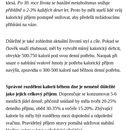
klesá.
Po 30. roce života se bazální metabolismus snižuje
přibližně o 2-3% každých deset let
. Proto by měli starší lidé svůj
kalorický příjem postupně snižovat, aby předešli nežádoucímu
přibírání na váze.
Důležité je také zohlednit aktuální životní styl a cíle. Pokud se
člověk snaží zhubnout, měl by vytvořit mírný kalorický deficit,
obvykle 500-750 kalorií pod svou denní potřebu. Naopak při
snaze o nabírání svalové hmoty je potřeba kalorický příjem
navýšit, zpravidla o 300-500 kalorií nad běžnou denní potřebu.
Správné rozdělení kalorií během dne je neméně důležité
jako jejich celkový příjem
. Doporučuje se konzumovat 5-6
menších jídel denně, přičemž snídaně by měla tvořit 20-25%
denního příjmu, oběd 30-35% a večeře 15-20%. Zbývající
kalorie by měly být rozděleny mezi dopolední a odpolední
svačinu. Pravidelný příjem stravy pomáhá udržovat stabilní