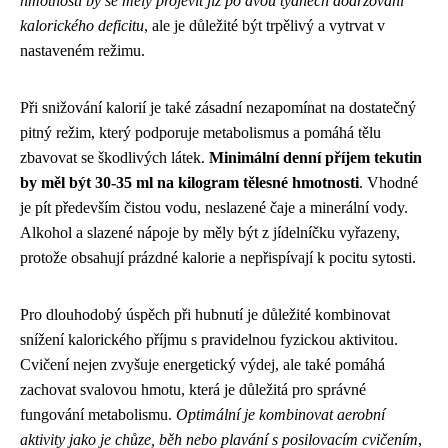
hmotnosti by se měly projevit již po dvou týdnech dodržování
kalorického deficitu
, ale je důležité být trpělivý a vytrvat v
nastaveném režimu.
Při snižování kalorií je také zásadní nezapomínat na dostatečný
pitný režim, který podporuje metabolismus a pomáhá tělu
zbavovat se škodlivých látek.
Minimální denní příjem tekutin
by měl být 30-35 ml na kilogram tělesné hmotnosti
. Vhodné
je pít především čistou vodu, neslazené čaje a minerální vody.
Alkohol a slazené nápoje by měly být z jídelníčku vyřazeny,
protože obsahují prázdné kalorie a nepřispívají k pocitu sytosti.
Pro dlouhodobý úspěch při hubnutí je důležité kombinovat
snížení kalorického příjmu s pravidelnou fyzickou aktivitou.
Cvičení nejen zvyšuje energetický výdej, ale také pomáhá
zachovat svalovou hmotu, která je důležitá pro správné
fungování metabolismu.
Optimální je kombinovat aerobní
aktivity jako je chůze, běh nebo plavání s posilovacím cvičením
,