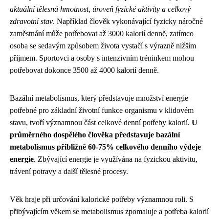
aktuální tělesná hmotnost, úroveň fyzické aktivity a celkový
zdravotní stav
. Například člověk vykonávající fyzicky náročné
zaměstnání může potřebovat až 3000 kalorií denně, zatímco
osoba se sedavým způsobem života vystačí s výrazně nižším
příjmem. Sportovci a osoby s intenzivním tréninkem mohou
potřebovat dokonce 3500 až 4000 kalorií denně.
Bazální metabolismus, který představuje množství energie
potřebné pro základní životní funkce organismu v klidovém
stavu, tvoří významnou část celkové denní potřeby kalorií.
U
průměrného dospělého člověka představuje bazální
metabolismus přibližně 60-75% celkového denního výdeje
energie
. Zbývající energie je využívána na fyzickou aktivitu,
trávení potravy a další tělesné procesy.
Věk hraje při určování kalorické potřeby významnou roli. S
přibývajícím věkem se metabolismus zpomaluje a potřeba kalorií