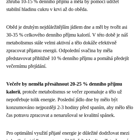
zhruba 10-15 % denního příjmu a měla by pomoci udržet
stabilní hladinu cukru v krvi až do oběda.
Oběd je druhým nejdůležitějším jídlem dne a měl by tvořit asi
30-35 % celkového denního příjmu kalorií. V této době je náš
metabolismus stále velmi aktivní a tělo dokáže efektivně
zpracovat přijatou energii. Odpolední svačina by měla
představovat přibližně 10 % denního příjmu a pomáhá předejít
večernímu přejídání.
Večeře by neměla přesáhnout 20-25 % denního příjmu
kalorií
, protože metabolismus se večer zpomaluje a tělo už
nepotřebuje tolik energie. Poslední jídlo dne by mělo být
konzumováno nejpozději 2-3 hodiny před spaním, aby mělo tělo
čas potravu zpracovat a nenarušoval se kvalitní spánek.
Pro optimální využití přijaté energie je důležité dodržovat mezi