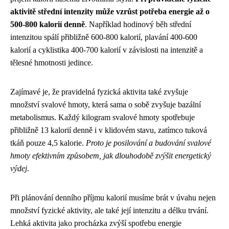
aktivitě střední intenzity může vzrůst potřeba energie až o
500-800 kalorií denně
. Například hodinový běh střední
intenzitou spálí přibližně 600-800 kalorií, plavání 400-600
kalorií a cyklistika 400-700 kalorií v závislosti na intenzitě a
tělesné hmotnosti jedince.
Zajímavé je, že pravidelná fyzická aktivita také zvyšuje
množství svalové hmoty, která sama o sobě zvyšuje bazální
metabolismus. Každý kilogram svalové hmoty spotřebuje
přibližně 13 kalorií denně i v klidovém stavu, zatímco tuková
tkáň pouze 4,5 kalorie.
Proto je posilování a budování svalové
hmoty efektivním způsobem, jak dlouhodobě zvýšit energetický
výdej
.
Při plánování denního příjmu kalorií musíme brát v úvahu nejen
množství fyzické aktivity, ale také její intenzitu a délku trvání.
Lehká aktivita jako procházka zvýší spotřebu energie