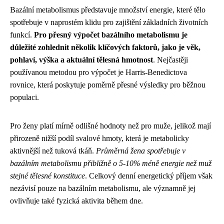
Bazální metabolismus představuje množství energie, které tělo
spotřebuje v naprostém klidu pro zajištění základních životních
funkcí.
Pro přesný výpočet bazálního metabolismu je
důležité zohlednit několik klíčových faktorů, jako je věk,
pohlaví, výška a aktuální tělesná hmotnost
. Nejčastěji
používanou metodou pro výpočet je Harris-Benedictova
rovnice, která poskytuje poměrně přesné výsledky pro běžnou
populaci.
Pro ženy platí mírně odlišné hodnoty než pro muže, jelikož mají
přirozeně nižší podíl svalové hmoty, která je metabolicky
aktivnější než tuková tkáň.
Průměrná žena spotřebuje v
bazálním metabolismu přibližně o 5-10% méně energie než muž
stejné tělesné konstituce
. Celkový denní energetický příjem však
nezávisí pouze na bazálním metabolismu, ale významně jej
ovlivňuje také fyzická aktivita během dne.