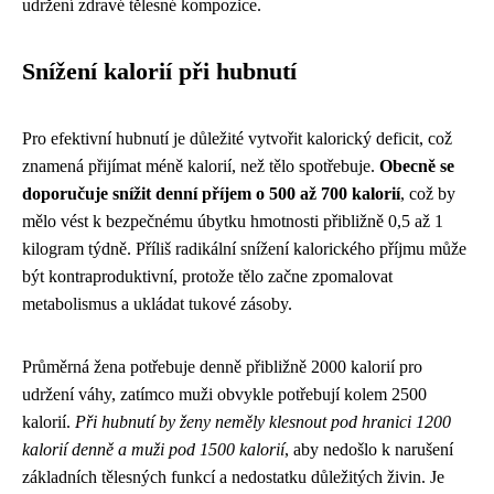
udržení zdravé tělesné kompozice.
Snížení kalorií při hubnutí
Pro efektivní hubnutí je důležité vytvořit kalorický deficit, což
znamená přijímat méně kalorií, než tělo spotřebuje.
Obecně se
doporučuje snížit denní příjem o 500 až 700 kalorií
, což by
mělo vést k bezpečnému úbytku hmotnosti přibližně 0,5 až 1
kilogram týdně. Příliš radikální snížení kalorického příjmu může
být kontraproduktivní, protože tělo začne zpomalovat
metabolismus a ukládat tukové zásoby.
Průměrná žena potřebuje denně přibližně 2000 kalorií pro
udržení váhy, zatímco muži obvykle potřebují kolem 2500
kalorií.
Při hubnutí by ženy neměly klesnout pod hranici 1200
kalorií denně a muži pod 1500 kalorií
, aby nedošlo k narušení
základních tělesných funkcí a nedostatku důležitých živin. Je