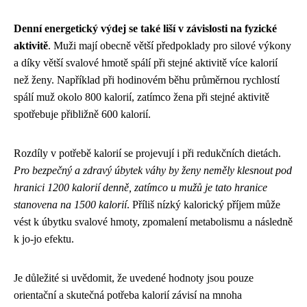
Denní energetický výdej se také liší v závislosti na fyzické
aktivitě
. Muži mají obecně větší předpoklady pro silové výkony
a díky větší svalové hmotě spálí při stejné aktivitě více kalorií
než ženy. Například při hodinovém běhu průměrnou rychlostí
spálí muž okolo 800 kalorií, zatímco žena při stejné aktivitě
spotřebuje přibližně 600 kalorií.
Rozdíly v potřebě kalorií se projevují i při redukčních dietách.
Pro bezpečný a zdravý úbytek váhy by ženy neměly klesnout pod
hranici 1200 kalorií denně, zatímco u mužů je tato hranice
stanovena na 1500 kalorií
. Příliš nízký kalorický příjem může
vést k úbytku svalové hmoty, zpomalení metabolismu a následně
k jo-jo efektu.
Je důležité si uvědomit, že uvedené hodnoty jsou pouze
orientační a skutečná potřeba kalorií závisí na mnoha