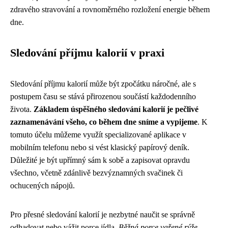
zdravého stravování a rovnoměrného rozložení energie během
dne.
Sledování příjmu kalorií v praxi
Sledování příjmu kalorií může být zpočátku náročné, ale s
postupem času se stává přirozenou součástí každodenního
života.
Základem úspěšného sledování kalorií je pečlivé
zaznamenávání všeho, co během dne sníme a vypijeme
. K
tomuto účelu můžeme využít specializované aplikace v
mobilním telefonu nebo si vést klasický papírový deník.
Důležité je být upřímný sám k sobě a zapisovat opravdu
všechno, včetně zdánlivě bezvýznamných svačinek či
ochucených nápojů.
Pro přesné sledování kalorií je nezbytné naučit se správně
odhadovat nebo vážit porce jídla.
Běžná porce vařené rýže