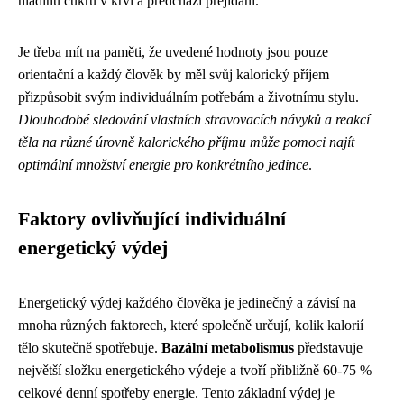
hladinu cukru v krvi a předchází přejídání.
Je třeba mít na paměti, že uvedené hodnoty jsou pouze
orientační a každý člověk by měl svůj kalorický příjem
přizpůsobit svým individuálním potřebám a životnímu stylu.
Dlouhodobé sledování vlastních stravovacích návyků a reakcí
těla na různé úrovně kalorického příjmu může pomoci najít
optimální množství energie pro konkrétního jedince
.
Faktory ovlivňující individuální
energetický výdej
Energetický výdej každého člověka je jedinečný a závisí na
mnoha různých faktorech, které společně určují, kolik kalorií
tělo skutečně spotřebuje.
Bazální metabolismus
představuje
největší složku energetického výdeje a tvoří přibližně 60-75 %
celkové denní spotřeby energie. Tento základní výdej je