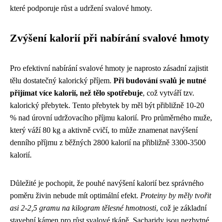
které podporuje růst a udržení svalové hmoty.
Zvýšení kalorií při nabírání svalové hmoty
Pro efektivní nabírání svalové hmoty je naprosto zásadní zajistit
tělu dostatečný kalorický příjem.
Při budování svalů je nutné
přijímat více kalorií, než tělo spotřebuje
, což vytváří tzv.
kalorický přebytek. Tento přebytek by měl být přibližně 10-20
% nad úrovní udržovacího příjmu kalorií. Pro průměrného muže,
který váží 80 kg a aktivně cvičí, to může znamenat navýšení
denního příjmu z běžných 2800 kalorií na přibližně 3300-3500
kalorií.
Důležité je pochopit, že pouhé navýšení kalorií bez správného
poměru živin nebude mít optimální efekt.
Proteiny by měly tvořit
asi 2-2,5 gramu na kilogram tělesné hmotnosti
, což je základní
stavební kámen pro růst svalové tkáně. Sacharidy jsou nezbytné