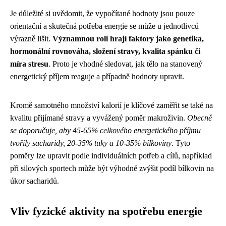
Je důležité si uvědomit, že vypočítané hodnoty jsou pouze
orientační a skutečná potřeba energie se může u jednotlivců
výrazně lišit.
Významnou roli hrají faktory jako genetika,
hormonální rovnováha, složení stravy, kvalita spánku či
míra stresu
. Proto je vhodné sledovat, jak tělo na stanovený
energetický příjem reaguje a případně hodnoty upravit.
Kromě samotného množství kalorií je klíčové zaměřit se také na
kvalitu přijímané stravy a vyvážený poměr makroživin.
Obecně
se doporučuje, aby 45-65% celkového energetického příjmu
tvořily sacharidy, 20-35% tuky a 10-35% bílkoviny
. Tyto
poměry lze upravit podle individuálních potřeb a cílů, například
při silových sportech může být výhodné zvýšit podíl bílkovin na
úkor sacharidů.
Vliv fyzické aktivity na spotřebu energie