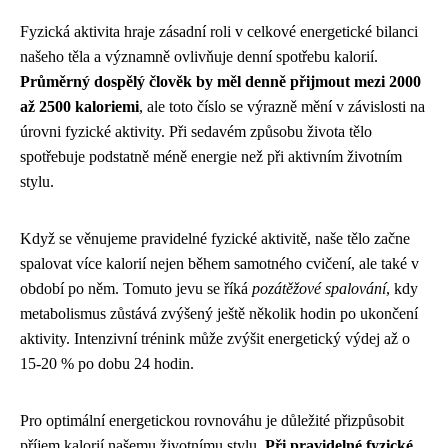
Fyzická aktivita hraje zásadní roli v celkové energetické bilanci
našeho těla a významně ovlivňuje denní spotřebu kalorií.
Průměrný dospělý člověk by měl denně přijmout mezi 2000
až 2500 kaloriemi
, ale toto číslo se výrazně mění v závislosti na
úrovni fyzické aktivity. Při sedavém způsobu života tělo
spotřebuje podstatně méně energie než při aktivním životním
stylu.
Když se věnujeme pravidelné fyzické aktivitě, naše tělo začne
spalovat více kalorií nejen během samotného cvičení, ale také v
období po něm. Tomuto jevu se říká
pozátěžové spalování
, kdy
metabolismus zůstává zvýšený ještě několik hodin po ukončení
aktivity. Intenzivní trénink může zvýšit energetický výdej až o
15-20 % po dobu 24 hodin.
Pro optimální energetickou rovnováhu je důležité přizpůsobit
příjem kalorií našemu životnímu stylu.
Při pravidelné fyzické