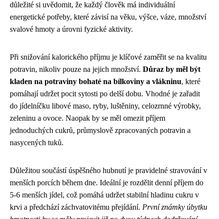
důležité si uvědomit, že každý člověk má individuální
energetické potřeby, které závisí na věku, výšce, váze, množství
svalové hmoty a úrovni fyzické aktivity.
Při snižování kalorického příjmu je klíčové zaměřit se na kvalitu
potravin, nikoliv pouze na jejich množství.
Důraz by měl být
kladen na potraviny bohaté na bílkoviny a vlákninu
, které
pomáhají udržet pocit sytosti po delší dobu. Vhodné je zařadit
do jídelníčku libové maso, ryby, luštěniny, celozrnné výrobky,
zeleninu a ovoce. Naopak by se měl omezit příjem
jednoduchých cukrů, průmyslově zpracovaných potravin a
nasycených tuků.
Důležitou součástí úspěšného hubnutí je pravidelné stravování v
menších porcích během dne. Ideální je rozdělit denní příjem do
5-6 menších jídel, což pomáhá udržet stabilní hladinu cukru v
krvi a předchází záchvatovitému přejídání.
První známky úbytku