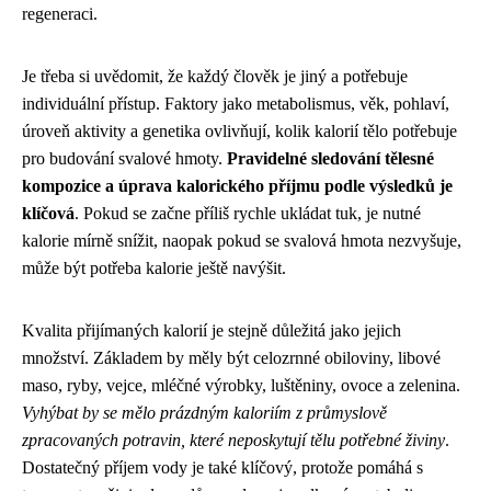
regeneraci.
Je třeba si uvědomit, že každý člověk je jiný a potřebuje
individuální přístup. Faktory jako metabolismus, věk, pohlaví,
úroveň aktivity a genetika ovlivňují, kolik kalorií tělo potřebuje
pro budování svalové hmoty.
Pravidelné sledování tělesné
kompozice a úprava kalorického příjmu podle výsledků je
klíčová
. Pokud se začne příliš rychle ukládat tuk, je nutné
kalorie mírně snížit, naopak pokud se svalová hmota nezvyšuje,
může být potřeba kalorie ještě navýšit.
Kvalita přijímaných kalorií je stejně důležitá jako jejich
množství. Základem by měly být celozrnné obiloviny, libové
maso, ryby, vejce, mléčné výrobky, luštěniny, ovoce a zelenina.
Vyhýbat by se mělo prázdným kaloriím z průmyslově
zpracovaných potravin, které neposkytují tělu potřebné živiny
.
Dostatečný příjem vody je také klíčový, protože pomáhá s