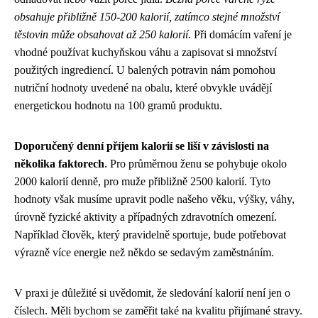
obsahuje přibližně 150-200 kalorií, zatímco stejné množství
těstovin může obsahovat až 250 kalorií
. Při domácím vaření je
vhodné používat kuchyňskou váhu a zapisovat si množství
použitých ingrediencí. U balených potravin nám pomohou
nutriční hodnoty uvedené na obalu, které obvykle uvádějí
energetickou hodnotu na 100 gramů produktu.
Doporučený denní příjem kalorií se liší v závislosti na
několika faktorech
. Pro průměrnou ženu se pohybuje okolo
2000 kalorií denně, pro muže přibližně 2500 kalorií. Tyto
hodnoty však musíme upravit podle našeho věku, výšky, váhy,
úrovně fyzické aktivity a případných zdravotních omezení.
Například člověk, který pravidelně sportuje, bude potřebovat
výrazně více energie než někdo se sedavým zaměstnáním.
V praxi je důležité si uvědomit, že sledování kalorií není jen o
číslech. Měli bychom se zaměřit také na kvalitu přijímané stravy.