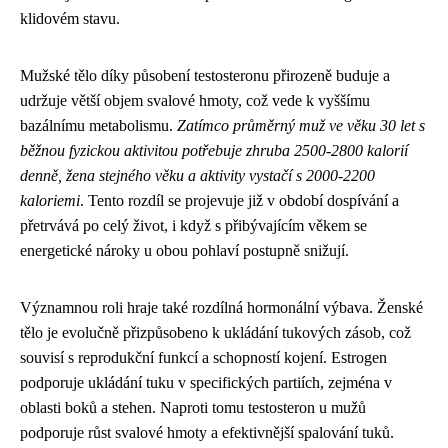
klidovém stavu.
Mužské tělo díky působení testosteronu přirozeně buduje a
udržuje větší objem svalové hmoty, což vede k vyššímu
bazálnímu metabolismu.
Zatímco průměrný muž ve věku 30 let s
běžnou fyzickou aktivitou potřebuje zhruba 2500-2800 kalorií
denně, žena stejného věku a aktivity vystačí s 2000-2200
kaloriemi
. Tento rozdíl se projevuje již v období dospívání a
přetrvává po celý život, i když s přibývajícím věkem se
energetické nároky u obou pohlaví postupně snižují.
Významnou roli hraje také rozdílná hormonální výbava. Ženské
tělo je evolučně přizpůsobeno k ukládání tukových zásob, což
souvisí s reprodukční funkcí a schopností kojení. Estrogen
podporuje ukládání tuku v specifických partiích, zejména v
oblasti boků a stehen. Naproti tomu testosteron u mužů
podporuje růst svalové hmoty a efektivnější spalování tuků.