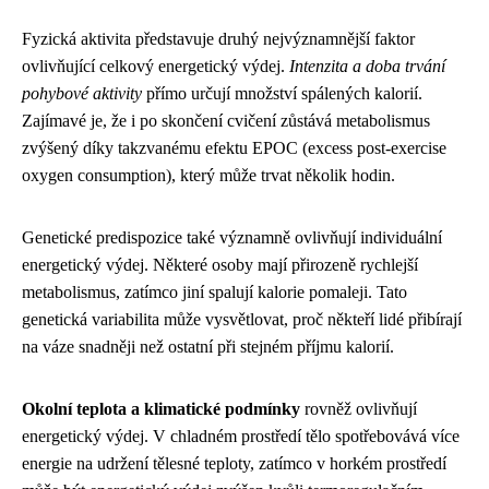
Fyzická aktivita představuje druhý nejvýznamnější faktor
ovlivňující celkový energetický výdej.
Intenzita a doba trvání
pohybové aktivity
přímo určují množství spálených kalorií.
Zajímavé je, že i po skončení cvičení zůstává metabolismus
zvýšený díky takzvanému efektu EPOC (excess post-exercise
oxygen consumption), který může trvat několik hodin.
Genetické predispozice také významně ovlivňují individuální
energetický výdej. Některé osoby mají přirozeně rychlejší
metabolismus, zatímco jiní spalují kalorie pomaleji. Tato
genetická variabilita může vysvětlovat, proč někteří lidé přibírají
na váze snadněji než ostatní při stejném příjmu kalorií.
Okolní teplota a klimatické podmínky
rovněž ovlivňují
energetický výdej. V chladném prostředí tělo spotřebovává více
energie na udržení tělesné teploty, zatímco v horkém prostředí