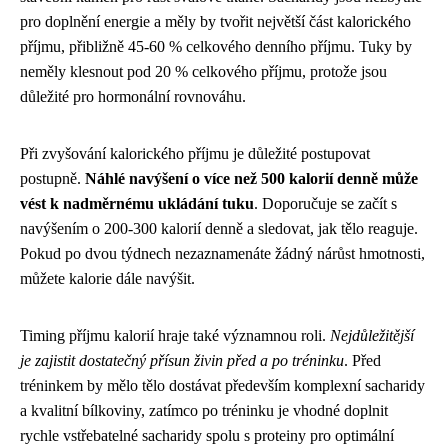
pro doplnění energie a měly by tvořit největší část kalorického
příjmu, přibližně 45-60 % celkového denního příjmu. Tuky by
neměly klesnout pod 20 % celkového příjmu, protože jsou
důležité pro hormonální rovnováhu.
Při zvyšování kalorického příjmu je důležité postupovat
postupně.
Náhlé navýšení o více než 500 kalorií denně může
vést k nadměrnému ukládání tuku
. Doporučuje se začít s
navýšením o 200-300 kalorií denně a sledovat, jak tělo reaguje.
Pokud po dvou týdnech nezaznamenáte žádný nárůst hmotnosti,
můžete kalorie dále navýšit.
Timing příjmu kalorií hraje také významnou roli.
Nejdůležitější
je zajistit dostatečný přísun živin před a po tréninku
. Před
tréninkem by mělo tělo dostávat především komplexní sacharidy
a kvalitní bílkoviny, zatímco po tréninku je vhodné doplnit
rychle vstřebatelné sacharidy spolu s proteiny pro optimální