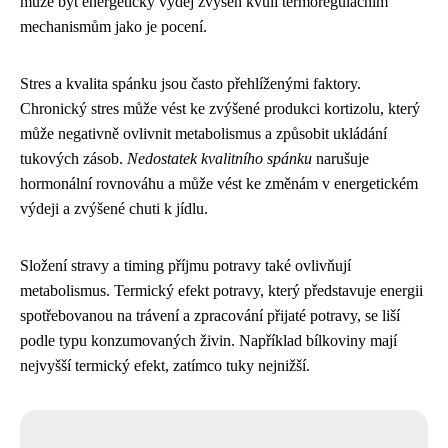
může být energetický výdej zvýšen kvůli termoregulačním
mechanismům jako je pocení.
Stres a kvalita spánku jsou často přehlíženými faktory.
Chronický stres může vést ke zvýšené produkci kortizolu, který
může negativně ovlivnit metabolismus a způsobit ukládání
tukových zásob.
Nedostatek kvalitního spánku
narušuje
hormonální rovnováhu a může vést ke změnám v energetickém
výdeji a zvýšené chuti k jídlu.
Složení stravy a timing příjmu potravy také ovlivňují
metabolismus. Termický efekt potravy, který představuje energii
spotřebovanou na trávení a zpracování přijaté potravy, se liší
podle typu konzumovaných živin. Například bílkoviny mají
nejvyšší termický efekt, zatímco tuky nejnižší.