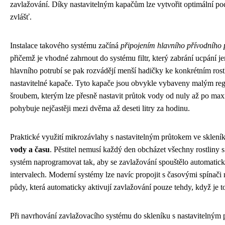
zavlažování. Díky nastavitelným kapačům lze vytvořit optimální po
zvlášť.
Instalace takového systému začíná
připojením hlavního přívodního 
přičemž je vhodné zahrnout do systému filtr, který zabrání ucpání 
hlavního potrubí se pak rozvádějí menší hadičky ke konkrétním ros
nastavitelné kapače. Tyto kapače jsou obvykle vybaveny malým r
šroubem, kterým lze přesně nastavit průtok vody od nuly až po max
pohybuje nejčastěji mezi dvěma až deseti litry za hodinu.
Praktické využití mikrozávlahy s nastavitelným průtokem ve sklení
vody a času
. Pěstitel nemusí každý den obcházet všechny rostliny 
systém naprogramovat tak, aby se zavlažování spouštělo automati
intervalech. Moderní systémy lze navíc propojit s časovými spínači 
půdy, která automaticky aktivují zavlažování pouze tehdy, když je t
Při navrhování zavlažovacího systému do skleníku s nastavitelným 