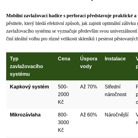
Mobilní zavlažovací hadice s perforací představuje praktické a f
pěstitele, který hledá efektivní způsob, jak zajistit optimální zálivku
zavlažovacího systému se vyznačuje především svou univerzálností 
činí ideální volbu pro různé velikosti skleníků i pestrost pěstovanýc
Typ
Cena
Úspora
Instalace
zavlažovacího
vody
systému
Kapkový systém
500-
Až 70%
Střední
2000
náročnost
p
Kč
Mikrozávlaha
800-
Až 60%
Náročnější
3000
r
Kč