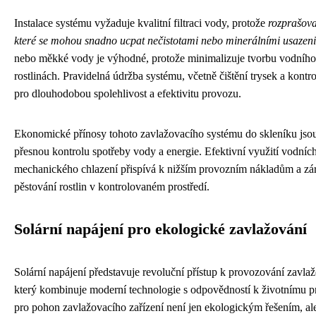
Instalace systému vyžaduje kvalitní filtraci vody, protože
rozprašova
které se mohou snadno ucpat nečistotami nebo minerálními usazen
nebo měkké vody je výhodné, protože minimalizuje tvorbu vodního
rostlinách. Pravidelná údržba systému, včetně čištění trysek a kontro
pro dlouhodobou spolehlivost a efektivitu provozu.
Ekonomické přínosy tohoto zavlažovacího systému do skleníku jso
přesnou kontrolu spotřeby vody a energie. Efektivní využití vodních
mechanického chlazení přispívá k nižším provozním nákladům a zár
pěstování rostlin v kontrolovaném prostředí.
Solární napájení pro ekologické zavlažování
Solární napájení představuje revoluční přístup k provozování zavla
který kombinuje moderní technologie s odpovědností k životnímu pro
pro pohon zavlažovacího zařízení není jen ekologickým řešením, 