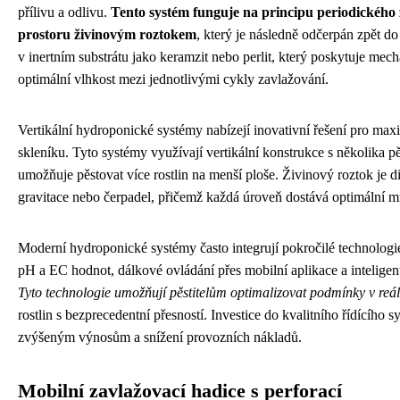
přílivu a odlivu.
Tento systém funguje na principu periodického
prostoru živinovým roztokem
, který je následně odčerpán zpět do
v inertním substrátu jako keramzit nebo perlit, který poskytuje me
optimální vlhkost mezi jednotlivými cykly zavlažování.
Vertikální hydroponické systémy nabízejí inovativní řešení pro max
skleníku. Tyto systémy využívají vertikální konstrukce s několika 
umožňuje pěstovat více rostlin na menší ploše. Živinový roztok je 
gravitace nebo čerpadel, přičemž každá úroveň dostává optimální mn
Moderní hydroponické systémy často integrují pokročilé technologi
pH a EC hodnot, dálkové ovládání přes mobilní aplikace a inteligentní
Tyto technologie umožňují pěstitelům optimalizovat podmínky v reá
rostlin s bezprecedentní přesností. Investice do kvalitního řídícího s
zvýšeným výnosům a snížení provozních nákladů.
Mobilní zavlažovací hadice s perforací