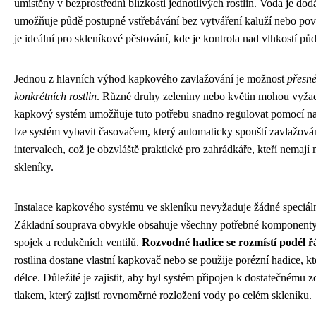
umístěny v bezprostřední blízkosti jednotlivých rostlin. Voda je do
umožňuje půdě postupné vstřebávání bez vytváření kaluží nebo po
je ideální pro skleníkové pěstování, kde je kontrola nad vlhkostí půd
Jednou z hlavních výhod kapkového zavlažování je možnost
přesné
konkrétních rostlin
. Různé druhy zeleniny nebo květin mohou vyžad
kapkový systém umožňuje tuto potřebu snadno regulovat pomocí na
lze systém vybavit časovačem, který automaticky spouští zavlažov
intervalech, což je obzvláště praktické pro zahrádkáře, kteří nemaj
skleníky.
Instalace kapkového systému ve skleníku nevyžaduje žádné speciáln
Základní souprava obvykle obsahuje všechny potřebné komponenty
spojek a redukčních ventilů.
Rozvodné hadice se rozmístí podél ř
rostlina dostane vlastní kapkovač nebo se použije porézní hadice, k
délce. Důležité je zajistit, aby byl systém připojen k dostatečnému 
tlakem, který zajistí rovnoměrné rozložení vody po celém skleníku.