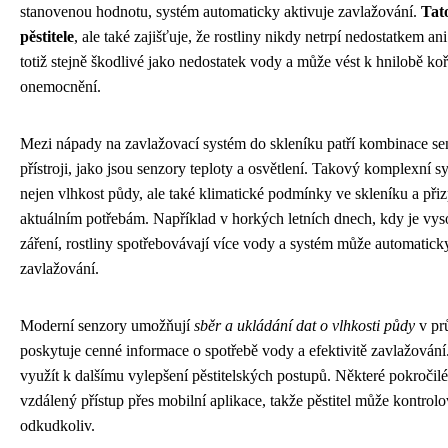
stanovenou hodnotu, systém automaticky aktivuje zavlažování.
Tat
pěstitele
, ale také zajišťuje, že rostliny nikdy netrpí nedostatkem a
totiž stejně škodlivé jako nedostatek vody a může vést k hnilobě k
onemocnění.
Mezi nápady na zavlažovací systém do skleníku patří kombinace sen
přístroji, jako jsou senzory teploty a osvětlení. Takový komplexní
nejen vlhkost půdy, ale také klimatické podmínky ve skleníku a př
aktuálním potřebám. Například v horkých letních dnech, kdy je vyso
záření, rostliny spotřebovávají více vody a systém může automatick
zavlažování.
Moderní senzory umožňují
sběr a ukládání dat o vlhkosti půdy
v prů
poskytuje cenné informace o spotřebě vody a efektivitě zavlažování.
využít k dalšímu vylepšení pěstitelských postupů. Některé pokroči
vzdálený přístup přes mobilní aplikace, takže pěstitel může kontrolov
odkudkoliv.