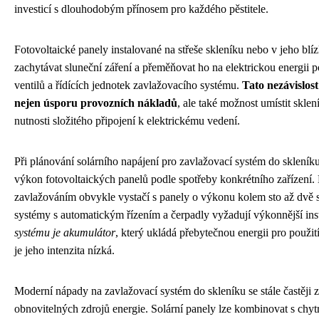
investicí s dlouhodobým přínosem pro každého pěstitele.
Fotovoltaické panely instalované na střeše skleníku nebo v jeho blí
zachytávat sluneční záření a přeměňovat ho na elektrickou energii 
ventilů a řídících jednotek zavlažovacího systému.
Tato nezávislost
nejen úsporu provozních nákladů
, ale také možnost umístit sklen
nutnosti složitého připojení k elektrickému vedení.
Při plánování solárního napájení pro zavlažovací systém do skleník
výkon fotovoltaických panelů podle spotřeby konkrétního zařízení
zavlažováním obvykle vystačí s panely o výkonu kolem sto až dvě st
systémy s automatickým řízením a čerpadly vyžadují výkonnější ins
systému je akumulátor
, který ukládá přebytečnou energii pro použit
je jeho intenzita nízká.
Moderní nápady na zavlažovací systém do skleníku se stále častěji 
obnovitelných zdrojů energie. Solární panely lze kombinovat s chytr