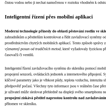
čistou vodou nebo ji nechat namočenou v roztoku vhodném k odst
Inteligentní řízení přes mobilní aplikaci
Moderní technologie přinesly do oblasti pěstování rostlin ve skl
zahradníkům a pěstitelům kontrolovat a řídit zavlažovací systémy o
prostřednictvím chytrých mobilních aplikací. Tento způsob správy 
významný posun od tradičních metod
, které vyžadovaly fyzickou p
časovačů či ventilů.
Inteligentní řízení zavlažovacího systému do skleníku pomocí mobil
propojení senzorů, ovládacích jednotek a internetového připojení. 
klíčové parametry jako je vlhkost půdy, teplota vzduchu, intenzita s
předpověď počasí. Všechny tyto informace jsou v reálném čase pře
je uživatel může sledovat přehledně na displeji svého smartphonu n
propojení získává pěstitel naprostou kontrolu nad zavlažování
přítomen ve skleníku.