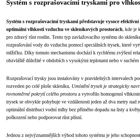
Systém s rozprašovacími tryskami pro vlhkos
Systém s rozprašovacími tryskami představuje vysoce efektivní
optimální vlhkosti vzduchu ve skleníkových prostorách
, kde je
pro zdravý růst rostlin. Tento typ zavlažovacího systému do sklení
rozprašování vody do vzduchu pomocí speciálních trysek, které vy
mlžičku. Díky tomuto mechanismu dochází k rychlému zvýšení relat
obzvláště důležité v obdobích s vysokými teplotami nebo v suchém 
Rozprašovací trysky jsou instalovány v pravidelných intervalech po
rozveden po celé ploše skleníku.
Umístění trysek je strategicky navr
rovnoměrné pokrytí celého prostoru
a vytvořilo homogenní vlhkostní
trysek se obvykle pohybuje ve vzdálenosti jeden až dva metry nad 
optimální distribuci vodní mlhy bez přímého dopadu na listy a květy
poškození nebo podporovat růst plísní.
Jednou z nejvýznamnějších výhod tohoto systému je jeho schopnost 