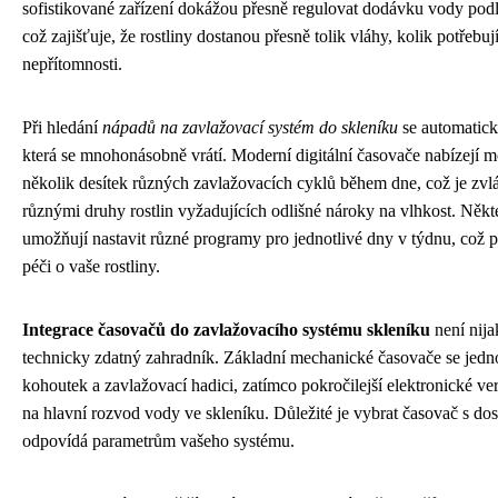
sofistikované zařízení dokážou přesně regulovat dodávku vody podl
což zajišťuje, že rostliny dostanou přesně tolik vláhy, kolik potřebují
nepřítomnosti.
Při hledání
nápadů na zavlažovací systém do skleníku
se automatické
která se mnohonásobně vrátí. Moderní digitální časovače nabízejí 
několik desítek různých zavlažovacích cyklů během dne, což je zvlá
různými druhy rostlin vyžadujících odlišné nároky na vlhkost. Něk
umožňují nastavit různé programy pro jednotlivé dny v týdnu, což po
péči o vaše rostliny.
Integrace časovačů do zavlažovacího systému skleníku
není nija
technicky zdatný zahradník. Základní mechanické časovače se jedn
kohoutek a zavlažovací hadici, zatímco pokročilejší elektronické 
na hlavní rozvod vody ve skleníku. Důležité je vybrat časovač s do
odpovídá parametrům vašeho systému.