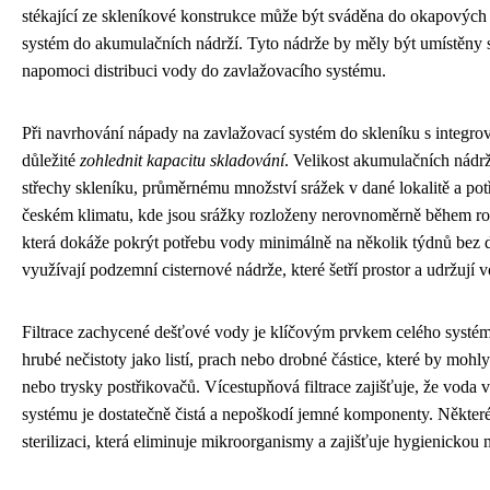
stékající ze skleníkové konstrukce může být sváděna do okapových ž
systém do akumulačních nádrží. Tyto nádrže by měly být umístěny s
napomoci distribuci vody do zavlažovacího systému.
Při navrhování nápady na zavlažovací systém do skleníku s integro
důležité
zohlednit kapacitu skladování
. Velikost akumulačních nádr
střechy skleníku, průměrnému množství srážek v dané lokalitě a po
českém klimatu, kde jsou srážky rozloženy nerovnoměrně během roku
která dokáže pokrýt potřebu vody minimálně na několik týdnů bez d
využívají podzemní cisternové nádrže, které šetří prostor a udržují v
Filtrace zachycené dešťové vody je klíčovým prvkem celého systé
hrubé nečistoty jako listí, prach nebo drobné částice, které by moh
nebo trysky postřikovačů. Vícestupňová filtrace zajišťuje, že voda 
systému je dostatečně čistá a nepoškodí jemné komponenty. Někter
sterilizaci, která eliminuje mikroorganismy a zajišťuje hygienickou