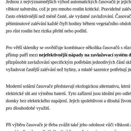
Jednou z nejvýznamnějších výhod automatických časovačů je jejic
vlhkost substrátu
, což je pro mnoho rostlin kritické. Pravidelné zalé
často efektivnější než méně časté, ale vydatné zavlažování. Časovač
pětiminutové zalévání každé čtyři hodiny během vegetačního období
pro růst rostlin bez rizika přelití nebo podlití.
Pro větší skleníky se osvědčuje kombinace několika časovačů s rů
přístup patří mezi
nejefektivnější nápady na zavlažovací systém 
přizpůsobit zavlažování specifickým potřebám jednotlivých částí sk
vyžadovat častější zalévání než byliny, a mladé sazenice potřebují ji
Moderní solární časovače představují ekologickou alternativu, která
elektrické síti ani výměnu baterií. Tyto zařízení jsou ideální pro od
domky bez elektrického napájení. Jejich spolehlivost a dlouhá životn
pro dlouhodobé využití.
Při výběru časovače je třeba zvážit také jeho odolnost vůči vlhkos