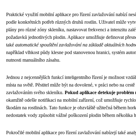
Praktické využití mobilní aplikace pro řízení zavlažování nabízí ne
podle konkrétních potřeb různých druhů rostlin. Uživatel může vytv
plány pro různé zóny skleníku, nastavovat frekvenci a intenzitu zal
požadavků jednotlivých plodin. Aplikace umožňuje definovat přes
také
automatické spouštění zavlažování na základě aktuálních hodno
například vlhkost půdy klesne pod stanovenou hranici, systém auto
nutnosti manuálního zásahu.
Jednou z nejcennějších funkcí inteligentního řízení je možnost vzdá
místa na světě. Pěstitel může být na dovolené, v práci nebo na cest
zavlažováním svého skleníku.
Pokud aplikace detekuje problém
okamžitě odešle notifikaci na mobilní zařízení, což umožňuje rychlo
škodám na rostlinách. Tato funkce je obzvláště užitečná během hor
nedostatek vody způsobit vážné poškození plodin během několika h
Pokročilé mobilní aplikace pro řízení zavlažování nabízejí také analy