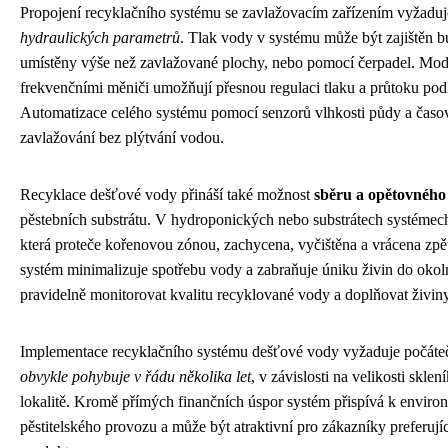
Propojení recyklačního systému se zavlažovacím zařízením vyžadu
hydraulických parametrů
. Tlak vody v systému může být zajištěn b
umístěny výše než zavlažované plochy, nebo pomocí čerpadel. Mode
frekvenčními měniči umožňují přesnou regulaci tlaku a průtoku podle
Automatizace celého systému pomocí senzorů vlhkosti půdy a časov
zavlažování bez plýtvání vodou.
Recyklace dešťové vody přináší také možnost
sběru a opětovného
pěstebních substrátu. V hydroponických nebo substrátech systémec
která proteče kořenovou zónou, zachycena, vyčištěna a vrácena zp
systém minimalizuje spotřebu vody a zabraňuje úniku živin do okoln
pravidelně monitorovat kvalitu recyklované vody a doplňovat živiny
Implementace recyklačního systému dešťové vody vyžaduje počátečn
obvykle pohybuje v řádu několika let
, v závislosti na velikosti skl
lokalitě. Kromě přímých finančních úspor systém přispívá k enviro
pěstitelského provozu a může být atraktivní pro zákazníky preferuj