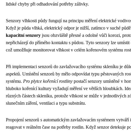
lidské chyby při odhadování potřeby zálivky.
Senzory vlhkosti půdy fungují na principu měření elektrické vodivos
Když je půda vlhká, elektrický odpor je nižší, zatímco v suché půdě
kapacitní senzory
jsou obzvláště přesné a odolné vůči korozi, proto
nepřicházejí do přímého kontaktu s půdou. Tyto senzory lze umístit
což umožňuje monitorovat vlhkost v celém kořenovém systému rostl
Při implementaci senzorů do zavlažovacího systému skleníku je důle
aspektů. Umístění senzorů by mělo odpovídat typu pěstovaných rost
systému.
Pro plytce kořenící rostliny
postačí senzory umístěné v hor
hluboko kořenící kultury vyžadují měření ve větších hloubkách. Ideá
různých částech skleníku, protože vlhkost se může v jednotlivých zón
slunečním záření, ventilaci a typu substrátu.
Propojení senzorů s automatickým zavlažovacím systémem vytváří in
reagovat v reálném čase na potřeby rostlin. Když senzor detekuje p