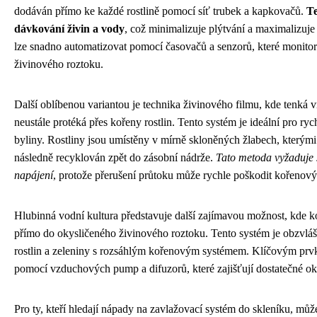
dodáván přímo ke každé rostlině pomocí síť trubek a kapkovačů.
Te
dávkování živin a vody
, což minimalizuje plýtvání a maximalizuje 
lze snadno automatizovat pomocí časovačů a senzorů, které monitor
živinového roztoku.
Další oblíbenou variantou je technika živinového filmu, kde tenká 
neustále protéká přes kořeny rostlin. Tento systém je ideální pro rych
byliny. Rostliny jsou umístěny v mírně skloněných žlabech, kterými 
následně recyklován zpět do zásobní nádrže.
Tato metoda vyžaduje s
napájení
, protože přerušení průtoku může rychle poškodit kořenový
Hlubinná vodní kultura představuje další zajímavou možnost, kde k
přímo do okysličeného živinového roztoku. Tento systém je obzvláš
rostlin a zeleniny s rozsáhlým kořenovým systémem. Klíčovým prvk
pomocí vzduchových pump a difuzorů, které zajišťují dostatečné ok
Pro ty, kteří hledají nápady na zavlažovací systém do skleníku, můž