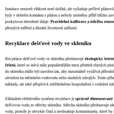
Instalace senzorů vlhkosti není složitá, ale vyžaduje pečlivé plánován
byly v dobrém kontaktu s půdou a nebyly umístěny příliš blízko za
poskytovat zkreslené údaje.
Pravidelná kalibrace a údržba senzo
přesných měření a dlouhé životnosti zařízení.
Recyklace dešťové vody ve skleníku
Recyklace dešťové vody ve skleníku představuje
ekologicky šetr
řešení
, které se stává stále populárnějším mezi pěstiteli různých p
do skleníku může být navržen tak, aby maximálně využíval přírodní
závislost na městském vodovodu nebo studních zdrojích. Tento přís
náklady, ale také přispívá k udržitelnému hospodaření s vodními zdr
Základem efektivního systému recyklace je
správně dimenzovaný 
dešťovou vodu ze střechy skleníku. Střecha skleníku představuje id
vody, protože je obvykle čistá a neobsahuje kontaminanty, které by