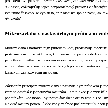
pro skleníkové prostředí.
Kvalitní časovače jsou konstruovány z mat
a vlhkosti
, což zajišťuje jejich bezproblémový provoz i v náročnýc
kvalitního časovače se vyplatí nejen z hlediska spolehlivosti, ale 
dávkování.
Mikrozávlaha s nastavitelným průtokem vod
Mikrozávlaha s nastavitelným průtokem vody představuje
moderní 
pěstování rostlin ve skleníku
, které umožňuje precizní dodávku 
jednotlivých rostlin. Tento systém se vyznačuje tím, že každý kapa
individuálně nastavena podle specifických potřeb konkrétní rostliny
klasickým zavlažovacím metodám.
Základním principem mikrozávlahy s nastavitelným průtokem je
mo
které se dostává k jednotlivým rostlinám. Tato funkce je obzvláště 
podmínkách, kde mohou být pěstovány různé druhy rostlin s odlišn
Některé rostliny potřebují více vody, zatímco jiné preferují suchou