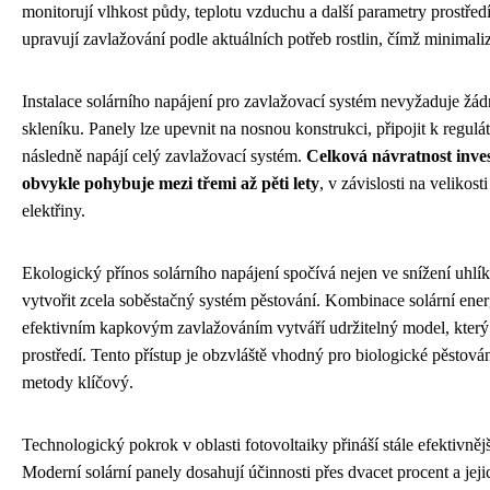
monitorují vlhkost půdy, teplotu vzduchu a další parametry prostře
upravují zavlažování podle aktuálních potřeb rostlin, čímž minimaliz
Instalace solárního napájení pro zavlažovací systém nevyžaduje žád
skleníku. Panely lze upevnit na nosnou konstrukci, připojit k reguláto
následně napájí celý zavlažovací systém.
Celková návratnost inves
obvykle pohybuje mezi třemi až pěti lety
, v závislosti na velikost
elektřiny.
Ekologický přínos solárního napájení spočívá nejen ve snížení uhlík
vytvořit zcela soběstačný systém pěstování. Kombinace solární ener
efektivním kapkovým zavlažováním vytváří udržitelný model, který
prostředí. Tento přístup je obzvláště vhodný pro biologické pěstová
metody klíčový.
Technologický pokrok v oblasti fotovoltaiky přináší stále efektivnějš
Moderní solární panely dosahují účinnosti přes dvacet procent a jeji