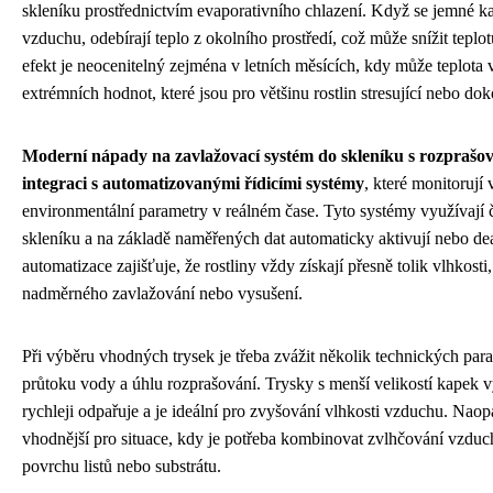
skleníku prostřednictvím evaporativního chlazení. Když se jemné k
vzduchu, odebírají teplo z okolního prostředí, což může snížit teplo
efekt je neocenitelný zejména v letních měsících, kdy může teplota
extrémních hodnot, které jsou pro většinu rostlin stresující nebo do
Moderní nápady na zavlažovací systém do skleníku s rozprašov
integraci s automatizovanými řídicími systémy
, které monitorují 
environmentální parametry v reálném čase. Tyto systémy využívají 
skleníku a na základě naměřených dat automaticky aktivují nebo dea
automatizace zajišťuje, že rostliny vždy získají přesně tolik vlhkosti,
nadměrného zavlažování nebo vysušení.
Při výběru vhodných trysek je třeba zvážit několik technických para
průtoku vody a úhlu rozprašování. Trysky s menší velikostí kapek vy
rychleji odpařuje a je ideální pro zvyšování vlhkosti vzduchu. Naop
vhodnější pro situace, kdy je potřeba kombinovat zvlhčování vzdu
povrchu listů nebo substrátu.