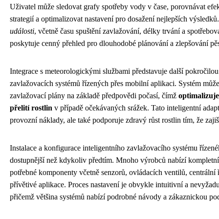
Uživatel může sledovat grafy spotřeby vody v čase, porovnávat efe
strategií a optimalizovat nastavení pro dosažení nejlepších výsledků
události
, včetně času spuštění zavlažování, délky trvání a spotřeb
poskytuje cenný přehled pro dlouhodobé plánování a zlepšování pěst
Integrace s meteorologickými službami představuje další pokročilo
zavlažovacích systémů řízených přes mobilní aplikaci. Systém můž
zavlažovací plány na základě předpovědi počasí, čímž
optimalizuj
přelití rostlin
v případě očekávaných srážek. Tato inteligentní adapt
provozní náklady, ale také podporuje zdravý růst rostlin tím, že zaji
Instalace a konfigurace inteligentního zavlažovacího systému řízené
dostupnější než kdykoliv předtím. Mnoho výrobců nabízí kompletní
potřebné komponenty včetně senzorů, ovládacích ventilů, centrální ř
přívětivé aplikace. Proces nastavení je obvykle intuitivní a nevyžadu
přičemž většina systémů nabízí podrobné návody a zákaznickou po