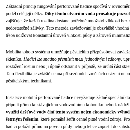
Základní princip fungování perforované hadice spočívá v rovnomě
podél celé její délky.
Díky těmto otvorům voda prosakuje pozvo
zajišťuje, že každá rostlina dostane potřebné množství vlhkosti bez r
nedostatečné zálivky. Tato metoda zavlažování je obzvláště vhodná p
třeba udržovat konstantní úroveň vlhkosti půdy a zároveň minimali
Mobilita tohoto systému umožňuje pěstitelům přizpůsobovat zavlažo
skleníku.
Hadici lze snadno přemístit mezi jednotlivými záhony
, upr
rozložení rostlin nebo ji úplně odstranit v případě, že určitá část s
Tato flexibilita je zvláště cenná při sezónních změnách osázení ne
pěstitelskými technikami.
Instalace mobilní perforované hadice nevyžaduje žádné speciální do
připojit přímo ke stávajícímu vodovodnímu kohoutku nebo k nádrž
využití dešťové vody činí tento systém nejen ekonomicky výhod
šetrným řešením
, které pomáhá šetřit cenné pitné vodní zdroje. P
hadici položit přímo na povrch půdy nebo ji lehce zapustit do subst