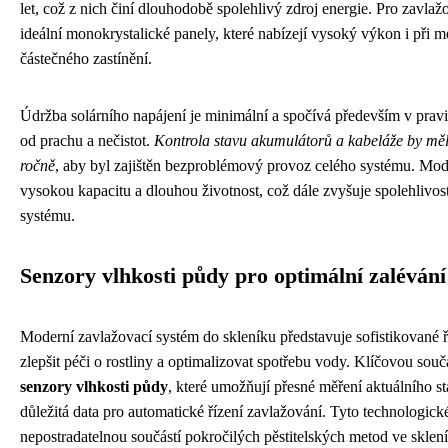
let, což z nich činí dlouhodobě spolehlivý zdroj energie. Pro zavla
ideální monokrystalické panely, které nabízejí vysoký výkon i při me
částečného zastínění.
Údržba solárního napájení je minimální a spočívá především v prav
od prachu a nečistot.
Kontrola stavu akumulátorů a kabeláže by měl
ročně
, aby byl zajištěn bezproblémový provoz celého systému. Moder
vysokou kapacitu a dlouhou životnost, což dále zvyšuje spolehlivos
systému.
Senzory vlhkosti půdy pro optimální zalévání
Moderní zavlažovací systém do skleníku představuje sofistikované ř
zlepšit péči o rostliny a optimalizovat spotřebu vody. Klíčovou sou
senzory vlhkosti půdy
, které umožňují přesné měření aktuálního st
důležitá data pro automatické řízení zavlažování. Tyto technologic
nepostradatelnou součástí pokročilých pěstitelských metod ve sklení