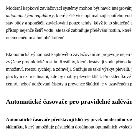
Moderní kapkové zavlažovací systémy mohou být navíc integrován
automatickými regulátory
, které ještě více optimalizují spotřebu vod
stav půdy a spouštějí zavlažování pouze tehdy, když je to skutečně 
přístup nejenže šetří vodu, ale také zabraňuje přelévání rostlin, kte
onemocněním a hnilobě kořenů.
Ekonomická výhodnost kapkového zavlažování se projevuje nejen v
zvýšené produktivitě rostlin. Rostliny, které dostávají vodu přímo
množství, rostou rychleji a zdravěji. Snižuje se také výskyt plevelů
plochy mezi rostlinami, kde by mohly plevele klíčit. Pro skleníkové 
cenný, neboť udržování čistoty a prevence škůdců je v uzavřeném pr
Automatické časovače pro pravidelné zalévání
Automatické časovače představují klíčový prvek moderního za
skleníku
, který umožňuje pěstitelům dosáhnout optimálních výsledk