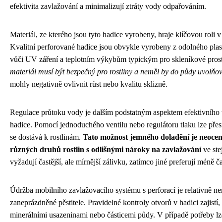
efektivita zavlažování a minimalizují ztráty vody odpařováním.
Materiál, ze kterého jsou tyto hadice vyrobeny, hraje klíčovou roli v 
Kvalitní perforované hadice jsou obvykle vyrobeny z odolného plas
vůči UV záření a teplotním výkybům typickým pro skleníkové pros
materiál musí být bezpečný pro rostliny a neměl by do půdy uvolňov
mohly negativně ovlivnit růst nebo kvalitu sklizně.
Regulace průtoku vody je dalším podstatným aspektem efektivního 
hadice. Pomocí jednoduchého ventilu nebo regulátoru tlaku lze přes
se dostává k rostlinám.
Tato možnost jemného doladění je neocen
různých druhů rostlin s odlišnými nároky na zavlažování
ve ste
vyžadují častější, ale mírnější zálivku, zatímco jiné preferují méně č
Údržba mobilního zavlažovacího systému s perforací je relativně ne
zaneprázdněné pěstitele. Pravidelné kontroly otvorů v hadici zajistí
minerálními usazeninami nebo částicemi půdy. V případě potřeby lz