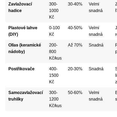
Zavlažovací
300-
30-40%
Velmi
hadice
1000
snadná
Kč
Plastové lahve
0-100
40-50%
Velmi
(DIY)
Kč
snadná
r
Ollas (keramické
200-
Až 70%
Snadná
nádoby)
800
Kč/kus
Postřikovače
400-
20-30%
Snadná
1500
l
Kč
Samozavlažovací
300-
50-60%
Velmi
B
truhlíky
1200
snadná
s
Kč/kus