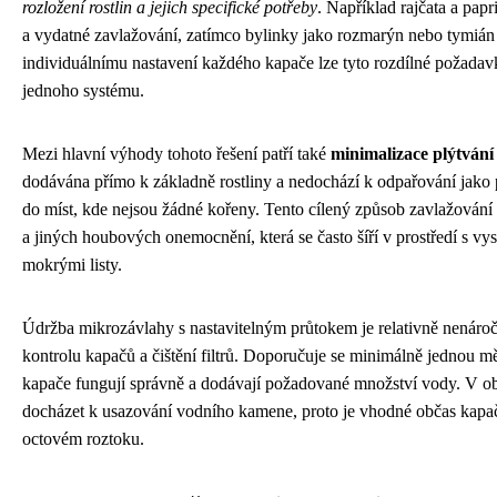
rozložení rostlin a jejich specifické potřeby
. Například rajčata a pap
a vydatné zavlažování, zatímco bylinky jako rozmarýn nebo tymián 
individuálnímu nastavení každého kapače lze tyto rozdílné požadav
jednoho systému.
Mezi hlavní výhody tohoto řešení patří také
minimalizace plýtván
dodávána přímo k základně rostliny a nedochází k odpařování jako 
do míst, kde nejsou žádné kořeny. Tento cílený způsob zavlažování t
a jiných houbových onemocnění, která se často šíří v prostředí s v
mokrými listy.
Údržba mikrozávlahy s nastavitelným průtokem je relativně nenáro
kontrolu kapačů a čištění filtrů. Doporučuje se minimálně jednou m
kapače fungují správně a dodávají požadované množství vody. V o
docházet k usazování vodního kamene, proto je vhodné občas kapač
octovém roztoku.