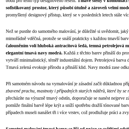
bodů pro tento typ designového řešení.
Tmavé stěny v kombinaci s
sofistikovaný prostor, který působí útulně a zároveň velmi mod
promyšlený designový přístup, který se v posledních letech stále v
Než se pustíte do samotného malování, je důležité si uvědomit, jaký
mimořádně vděčná, protože se snáší prakticky s každou tmavší bar
čalouněním volí hluboká antracitová šedá, temná petrolejová m
elegantní tmavá navy modrá.
Každá z těchto barev přináší do pros
vytváří minimalistický, téměř industriální dojem. Petrolejová barva
Tmavá zelená evokuje přírodu a přináší klid. Navy modrá zase odka
Při samotném návodu na vymalování je zásadní začít důkladnou př
zbavené prachu, mastnoty i případných starých nátěrů, které by se
přecházíte na výrazně tmavý odstín, doporučuje se nanést nejprve 
pomůže finální barvě lépe krýt a sníží spotřebu dražší tónované ba
případech museli nanášet tři i více vrstev, což prodlužuje práci a zv
Samotné malování tmavé barvy se liší od práce se světlými odstí