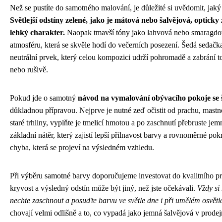
Než se pustíte do samotného malování, je důležité si uvědomit, jaký
Světlejší odstíny zelené, jako je mátová nebo šalvějová, optick
lehký charakter.
Naopak tmavší tóny jako lahvová nebo smaragdová 
atmosféru, která se skvěle hodí do večerních posezení. Šedá sedačka
neutrální prvek, který celou kompozici udrží pohromadě a zabrání t
nebo rušivě.
Pokud jde o samotný
návod na vymalování obývacího pokoje se 
důkladnou přípravou. Nejprve je nutné zeď očistit od prachu, mastn
staré trhliny, vyplňte je tmelicí hmotou a po zaschnutí přebruste 
základní nátěr, který zajistí lepší přilnavost barvy a rovnoměrné pok
chyba, která se projeví na výsledném vzhledu.
Při výběru samotné barvy doporučujeme investovat do kvalitního pro
kryvost a výsledný odstín může být jiný, než jste očekávali.
Vždy si
nechte zaschnout a posuďte barvu ve světle dne i při umělém osvětle
chovají velmi odlišně a to, co vypadá jako jemná šalvějová v prode