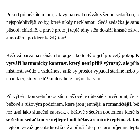
Pokud přemýšlíte o tom, jak vymalovat obývák s šedou sedačkou, te
nejspolehlivější volby, které nikdy nezklamou. Šedá sedačka je sam
působit chladně, a právě proto ji teplé tóny stěn dokáží krásně oživ
atmosféru, po které každý touží.
Béžová barva na stěnách funguje jako teplý objetí pro celý pokoj.
K
vytváří harmonický kontrast, který není příliš výrazný, ale při
místnosti světlo a vzdušnost, aniž by prostor vypadal sterilně neb
charakter, který se těžko dosahuje jinými barvami.
Při výběru konkrétního odstínu béžové je důležité si uvědomit, že ta
béžové s růžovým podtónem, které jsou jemnější a romantičtější, b
rozjasní jako sluneční paprsek, a béžové s šedým podtónem, které js
se šedou sedačkou se nejlépe hodí béžová s mírně teplým, zl
nejlépe vyvažuje chladnost šedé a přináší do prostoru příjemné teplo