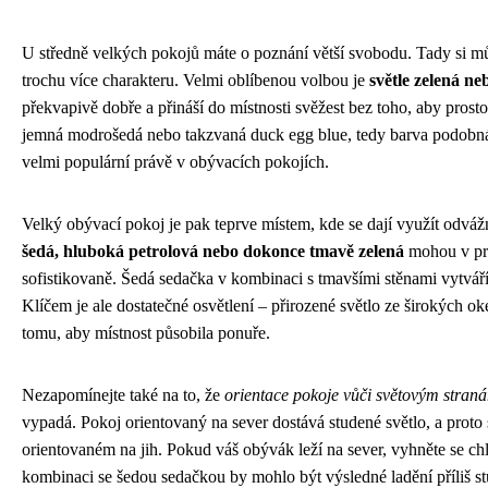
U středně velkých pokojů máte o poznání větší svobodu. Tady si můž
trochu více charakteru. Velmi oblíbenou volbou je
světle zelená ne
překvapivě dobře a přináší do místnosti svěžest bez toho, aby pros
jemná modrošedá nebo takzvaná duck egg blue, tedy barva podobná v
velmi populární právě v obývacích pokojích.
Velký obývací pokoj je pak teprve místem, kde se dají využít odváž
šedá, hluboká petrolová nebo dokonce tmavě zelená
mohou v pro
sofistikovaně. Šedá sedačka v kombinaci s tmavšími stěnami vytváří 
Klíčem je ale dostatečné osvětlení – přirozené světlo ze širokých ok
tomu, aby místnost působila ponuře.
Nezapomínejte také na to, že
orientace pokoje vůči světovým stran
vypadá. Pokoj orientovaný na sever dostává studené světlo, a proto s
orientovaném na jih. Pokud váš obývák leží na sever, vyhněte se 
kombinaci se šedou sedačkou by mohlo být výsledné ladění příliš stud