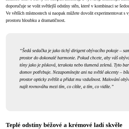
doporučuje se volit světlejší odstíny stěn, které v kombinaci se šed
Ve větších místnostech si naopak můžete dovolit experimentovat s vý
prostoru hloubku a dramatičnost.
Šedá sedačka je jako tichý dirigent obývacího pokoje – sa
prostor do dokonalé harmonie. Pokud chcete, aby váš obývák
tóny jako je písková, terakota nebo tlumená zelená. Tyto bar
domov potřebuje. Nezapomínejte ani na světlé akcenty – bí
prostor opticky zvětšit a přidat mu vzdušnost. Malování obýv
najít rovnováhu mezi tím, co cítíte, a tím, co vidíte.
Teplé odstíny béžové a krémové ladí skvěle