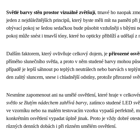
Světlé barvy stěn prostor vizuálně zvětšují
, tmavé ho naopak zmen
jeden z nejdůležitějších principů, který byste měli mít na paměti p
obývací pokoj se šedou sedačkou bude působit vzdušněji s bílými n
pokoj může snést i tmavší tóny, které ho opticky přiblíží a udělají z 
Dalším faktorem, který ovlivňuje celkový dojem, je
přirozené osvě
přímého slunečního světla, a proto v něm studené barvy mohou půso
případě je lepší sáhnout po teplých neutrálech nebo barvách s tepl
den zalitý sluncem, snese i chladnější odstíny, protože přirozené svět
Nesmíme zapomenout ani na umělé osvětlení, které hraje v celkové
světlo se žlutým nádechem zahřívá barvy
, zatímco studené LED svět
ve vzorníku nebo na malém testovacím vzorku vypadá perfektně, mů
konkrétním osvětlení vypadat úplně jinak. Proto je vždy dobré otesto
různých denních dobách i při různém umělém osvětlení.