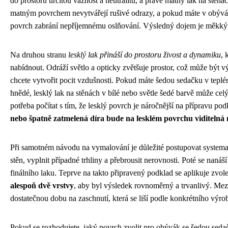
do prostoru určitou vážnost a neutralitu, a právě matný lak na stěnác
matným povrchem nevytvářejí rušivé odrazy, a pokud máte v obývá
povrch zabrání nepříjemnému oslňování. Výsledný dojem je měkký,
Na druhou stranu
lesklý lak přináší do prostoru živost a dynamiku
, 
nabídnout. Odráží světlo a opticky zvětšuje prostor, což může být
chcete vytvořit pocit vzdušnosti. Pokud máte šedou sedačku v tepl
hnědé, lesklý lak na stěnách v bílé nebo světle šedé barvě může celý 
potřeba počítat s tím, že lesklý povrch je náročnější na přípravu po
nebo špatně zatmelená díra bude na lesklém povrchu viditeln
Při samotném návodu na vymalování je důležité postupovat systemat
stěn, vyplnit případné trhliny a přebrousit nerovnosti. Poté se nanáší 
finálního laku. Teprve na takto připravený podklad se aplikuje zvol
alespoň dvě vrstvy
, aby byl výsledek rovnoměrný a trvanlivý. Mezi
dostatečnou dobu na zaschnutí, která se liší podle konkrétního výro
Pokud se rozhodujete, jaký povrch zvolit pro obývák se šedou seda