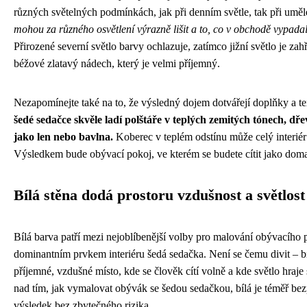
různých světelných podmínkách, jak při denním světle, tak při umě
mohou za různého osvětlení výrazně lišit a to, co v obchodě vypad
Přirozené severní světlo barvy ochlazuje, zatímco jižní světlo je za
béžové zlatavý nádech, který je velmi příjemný.
Nezapomínejte také na to, že výsledný dojem dotvářejí doplňky a tex
šedé sedačce skvěle ladí polštáře v teplých zemitých tónech, d
jako len nebo bavlna.
Koberec v teplém odstínu může celý interiér 
Výsledkem bude obývací pokoj, ve kterém se budete cítit jako doma
Bílá stěna dodá prostoru vzdušnost a světlost
Bílá barva patří mezi nejoblíbenější volby pro malování obývacího p
dominantním prvkem interiéru šedá sedačka. Není se čemu divit – bí
příjemné, vzdušné místo, kde se člověk cítí volně a kde světlo hraje
nad tím, jak vymalovat obývák se šedou sedačkou, bílá je téměř be
výsledek bez zbytečného rizika.