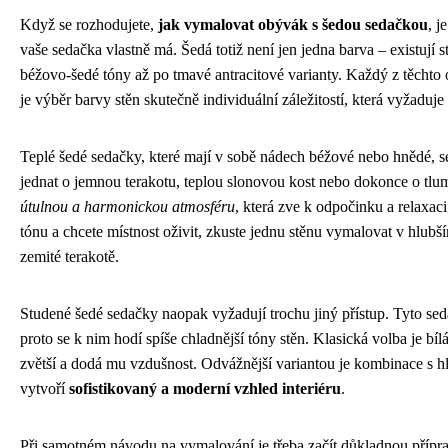
Když se rozhodujete,
jak vymalovat obývák s šedou sedačkou
, j
vaše sedačka vlastně má. Šedá totiž není jen jedna barva – existují st
béžovo-šedé tóny až po tmavé antracitové varianty. Každý z těchto o
je výběr barvy stěn skutečně individuální záležitostí, která vyžaduje
Teplé šedé sedačky, které mají v sobě nádech béžové nebo hnědé, se
jednat o jemnou terakotu, teplou slonovou kost nebo dokonce o tl
útulnou a harmonickou atmosféru
, která zve k odpočinku a relaxa
tónu a chcete místnost oživit, zkuste jednu stěnu vymalovat v hlubší
zemité terakotě.
Studené šedé sedačky naopak vyžadují trochu jiný přístup. Tyto se
proto se k nim hodí spíše chladnější tóny stěn. Klasická volba je bíl
zvětší a dodá mu vzdušnost. Odvážnější variantou je kombinace s h
vytvoří
sofistikovaný a moderní vzhled interiéru
.
Při samotném návodu na vymalování je třeba začít důkladnou přípra