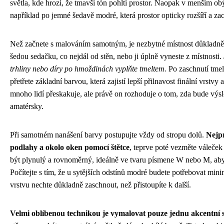
světla, kde hrozí, že tmavší tón pohltí prostor. Naopak v menším obý
například po jemné šedavě modré, která prostor opticky rozšíří a z
Než začnete s malováním samotným, je nezbytné místnost důkladně p
šedou sedačku, co nejdál od stěn, nebo ji úplně vyneste z místnosti.
trhliny nebo díry po hmoždinách vyplňte tmeltem.
Po zaschnutí tme
přetřete základní barvou, která zajistí lepší přilnavost finální vrstvy
mnoho lidí přeskakuje, ale právě on rozhoduje o tom, zda bude výs
amatérsky.
Při samotném nanášení barvy postupujte vždy od stropu dolů.
Nejpr
podlahy a okolo oken pomocí štětce
, teprve poté vezměte váleče
být plynulý a rovnoměrný, ideálně ve tvaru písmene W nebo M, aby
Počítejte s tím, že u sytějších odstínů modré budete potřebovat mini
vrstvu nechte důkladně zaschnout, než přistoupíte k další.
Velmi oblíbenou technikou je vymalovat pouze jednu akcentní 