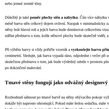
nebo jemné zemité tóny.
Důležitý je také
poměr plochy stěn a nábytku
. Čím více nábytku v
méně barva stěn celkový dojem ovlivní. Naopak v minimalisticky 
stěny hrát hlavní roli a jejich barva bude dominovat celkovému viz
udělat představu o tom, kolik stěnové plochy bude skutečně vidět, a
Při výběru barvy si vždy pořiďte vzorník a
vyzkoušejte barvu pří
centimetrů. Sledujte, jak barva vypadá ráno, odpoledne i večer při 
skutečnou představu o tom, jak bude výsledný odstín v prostoru pů
po dokončení malování.
Tmavé stěny fungují jako odvážný designový
Rozhodnutí sáhnout po tmavé barvě na stěny obývacího pokoje vyž
dokáže být naprosto ohromující. Pokud máte šedou sedačku, máte vl