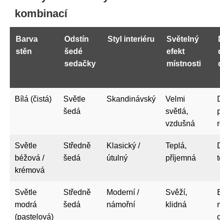
kombinací
Barva
Odstín
Styl interiéru
Světelný
stěn
šedé
efekt
sedačky
místnosti
Bílá (čistá)
Světle
Skandinávský
Velmi
šedá
světlá,
vzdušná
Světle
Středně
Klasický /
Teplá,
béžová /
šedá
útulný
příjemná
krémová
Světle
Středně
Moderní /
Svěží,
modrá
šedá
námořní
klidná
(pastelová)