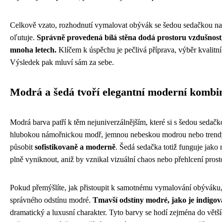
Celkově vzato, rozhodnutí vymalovat obývák se šedou sedačkou na b
oľutuje.
Správně provedená bílá stěna dodá prostoru vzdušnost, s
mnoha letech.
Klíčem k úspěchu je pečlivá příprava, výběr kvalitní
Výsledek pak mluví sám za sebe.
Modrá a šedá tvoří elegantní moderní kombi
Modrá barva patří k těm nejuniverzálnějším, které si s šedou sedač
hlubokou námořnickou modř, jemnou nebeskou modrou nebo trendy 
působit
sofistikovaně a moderně
. Šedá sedačka totiž funguje jako
plně vyniknout, aniž by vznikal vizuální chaos nebo přehlcení prost
Pokud přemýšlíte, jak přistoupit k samotnému vymalování obýváku
správného odstínu modré.
Tmavší odstíny modré, jako je indigo
dramatický a luxusní charakter. Tyto barvy se hodí zejména do vět