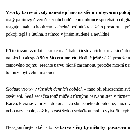
Vzorky barev si vždy naneste přímo na stěnu v obývacím pokoj
malý papírový čtvereček v obchodě nebo dokonce spoléhat na digitá
reaguje jinak na konkrétní světelné podmínky vašeho prostoru, a p
pokoji teplá a útulná, zatímco v jiném studeně a nevlídně.
Při testování vzorků si kupte malá balení testovacích barev, která d
na plochu alespoň
50 x 50 centimetrů
, ideálně ještě větší, proto
celkového dojmu. Nechte barvu řádně zaschnout, protože mokrá barv
to může být velmi matoucí.
Sledujte vzorky v různých denních dobách
– ráno při přirozeném svě
osvětlení. Šedá sedačka totiž může s různými barvami stěn v různém
Barva, která se vám zdá dokonalá za slunečného dopoledne, může v
nebo nazelenale, což by s vaší šedou sedačkou mohlo vytvořit nepř
Nezapomínejte také na to, že
barva stěny by měla být posuzována