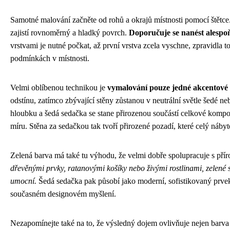
Samotné malování začněte od rohů a okrajů místnosti pomocí štětce.
zajistí rovnoměrný a hladký povrch.
Doporučuje se nanést alespo
vrstvami je nutné počkat, až první vrstva zcela vyschne, zpravidla to
podmínkách v místnosti.
Velmi oblíbenou technikou je
vymalování pouze jedné akcentové 
odstínu, zatímco zbývající stěny zůstanou v neutrální světle šedé neb
hloubku a šedá sedačka se stane přirozenou součástí celkové kompo
míru. Stěna za sedačkou tak tvoří přirozené pozadí, které celý náby
Zelená barva má také tu výhodu, že velmi dobře spolupracuje s přír
dřevěnými prvky, ratanovými košíky nebo živými rostlinami, zelené s
umocní.
Šedá sedačka pak působí jako moderní, sofistikovaný prvek,
současném designovém myšlení.
Nezapomínejte také na to, že výsledný dojem ovlivňuje nejen barva s