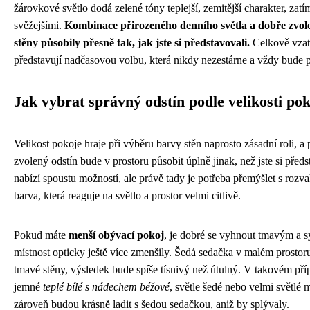
žárovkové světlo dodá zelené tóny teplejší, zemitější charakter, zatí
svěžejšími.
Kombinace přirozeného denního světla a dobře zvolen
stěny působily přesně tak, jak jste si představovali.
Celkově vzat
představují nadčasovou volbu, která nikdy nezestárne a vždy bude 
Jak vybrat správný odstín podle velikosti po
Velikost pokoje hraje při výběru barvy stěn naprosto zásadní roli, a 
zvolený odstín bude v prostoru působit úplně jinak, než jste si pře
nabízí spoustu možností, ale právě tady je potřeba přemýšlet s rozva
barva, která reaguje na světlo a prostor velmi citlivě.
Pokud máte
menší obývací pokoj
, je dobré se vyhnout tmavým a s
místnost opticky ještě více zmenšily. Šedá sedačka v malém prosto
tmavé stěny, výsledek bude spíše tísnivý než útulný. V takovém pří
jemné
teplé bílé s nádechem béžové
, světle šedé nebo velmi světlé 
zároveň budou krásně ladit s šedou sedačkou, aniž by splývaly.