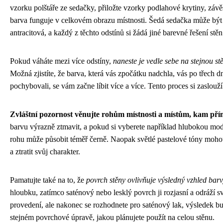
vzorku polštáře ze sedačky, přiložte vzorky podlahové krytiny, závě
barva funguje v celkovém obrazu místnosti. Šedá sedačka může bý
antracitová, a každý z těchto odstínů si žádá jiné barevné řešení stěn
Pokud váháte mezi více odstíny,
naneste je vedle sebe na stejnou st
Možná zjistíte, že barva, která vás zpočátku nadchla, vás po třech dn
pochybovali, se vám začne líbit více a více. Tento proces si zaslouží 
Zvláštní pozornost věnujte rohům místnosti a místům, kam pří
barvu výrazně ztmavit, a pokud si vyberete například hlubokou mo
rohu může působit téměř černě. Naopak světlé pastelové tóny moho
a ztratit svůj charakter.
Pamatujte také na to, že
povrch stěny ovlivňuje výsledný vzhled bar
hloubku, zatímco saténový nebo lesklý povrch ji rozjasní a odráží s
provedení, ale nakonec se rozhodnete pro saténový lak, výsledek bu
stejném povrchové úpravě, jakou plánujete použít na celou stěnu.