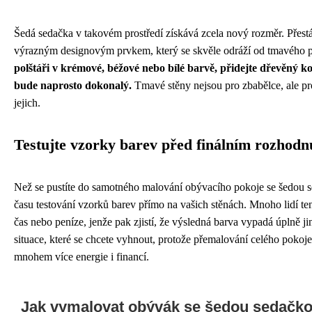
Šedá sedačka v takovém prostředí získává zcela nový rozměr. Přest
výrazným designovým prvkem, který se skvěle odráží od tmavého 
polštáři v krémové, béžové nebo bílé barvě, přidejte dřevěný ko
bude naprosto dokonalý.
Tmavé stěny nejsou pro zbabělce, ale pro
jejich.
Testujte vzorky barev před finálním rozhodn
Než se pustíte do samotného malování obývacího pokoje se šedou s
času testování vzorků barev přímo na vašich stěnách. Mnoho lidí ten
čas nebo peníze, jenže pak zjistí, že výsledná barva vypadá úplně jin
situace, které se chcete vyhnout, protože přemalování celého pokoj
mnohem více energie i financí.
Jak vymalovat obývák se šedou sedačko