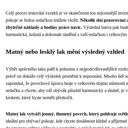
Celý proces testování vzorků je ve skutečnosti tou nejcennější inve
pokoje se šedou sedačkou můžete vložit.
Několik dní pozorování 
zbytečné náklady a hodiny práce navíc.
Výsledná barva pak bude p
harmonická, krásná a dokonale sladěná s vaší sedačkou i celkový
Matný nebo lesklý lak mění výsledný vzhled
Výběr správného laku patří k jednomu z nejpodceňovanějších rozho
právě on dokáže celý výsledek proměnit k nepoznání. Mnoho lidí se
zapomíná, že povrchová úprava hraje v celkovém dojmu místnosti n
sedačku a chcete, aby váš obývák působil harmonicky a útulně, je
krokem, který byste neměli přeskočit.
Matný lak vytváří jemný, tlumený povrch, který pohlcuje světl
ideální pro obývací pokoje, kde chcete dosáhnout klidné a příjemné