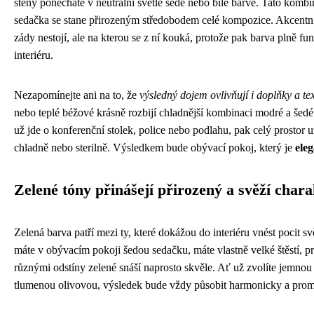
stěny ponecháte v neutrální světle šedé nebo bílé barvě. Tato kombi
sedačka se stane přirozeným středobodem celé kompozice. Akcentní 
zády nestojí, ale na kterou se z ní kouká, protože pak barva plně fun
interiéru.
Nezapomínejte ani na to, že
výsledný dojem ovlivňují i doplňky a tex
nebo teplé béžové krásně rozbijí chladnější kombinaci modré a šedé
už jde o konferenční stolek, police nebo podlahu, pak celý prostor u
chladně nebo sterilně. Výsledkem bude obývací pokoj, který je
ele
Zelené tóny přinášejí přirozený a svěží chara
Zelená barva patří mezi ty, které dokážou do interiéru vnést pocit sv
máte v obývacím pokoji šedou sedačku, máte vlastně velké štěstí, pr
různými odstíny zelené snáší naprosto skvěle. Ať už zvolíte jemn
tlumenou olivovou, výsledek bude vždy působit harmonicky a prom