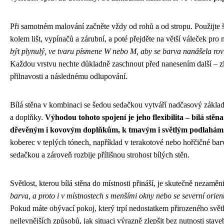
Při samotném malování začněte vždy od rohů a od stropu. Použijte š
kolem lišt, vypínačů a zárubní, a poté přejděte na větší váleček pro
být plynulý, ve tvaru písmene W nebo M, aby se barva nanášela ro
Každou vrstvu nechte důkladně zaschnout před nanesením další – z
přilnavosti a následnému odlupování.
Bílá stěna v kombinaci se šedou sedačkou vytváří nadčasový základ
a doplňky.
Výhodou tohoto spojení je jeho flexibilita – bílá stěn
dřevěným i kovovým doplňkům, k tmavým i světlým podlahám
koberec v teplých tónech, například v terakotové nebo hořčičné barv
sedačkou a zároveň rozbije přílišnou strohost bílých stěn.
Světlost, kterou bílá stěna do místnosti přináší, je skutečně nezaměn
barva, a proto i v místnostech s menšími okny nebo se severní orient
Pokud máte obývací pokoj, který trpí nedostatkem přirozeného světla
nejlevnějších způsobů, jak situaci výrazně zlepšit bez nutnosti stave