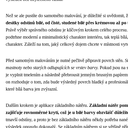
Než se ale pustíte do samotného malování, je důležité si uvědomit, ž
desítky odstínů bílé, od čisté, studené bílé přes krémovou až p
Právě výběr správného odstínu je klíčovým krokem celého procesu. K
podtrhne moderní a minimalistický charakter interiéru, tak teplá bílá
charakter. Záleží na tom, jaký celkový dojem chcete v místnosti vytv
Před samotným malováním je nutné pečlivě připravit povrch stěn.
S
mastnoty nebo starých odlupujících se vrstev barvy.
Pokud jsou na s
je vyplnit tmelením a následně přebrousit jemným brusným papírem.
on rozhoduje o tom, zda bude výsledný povrch hladký a profesionál
které bílá barva jen zvýrazní.
Dalším krokem je aplikace základního nátěru.
Základní nátěr pom
zajišťuje rovnoměrné krytí, což je u bílé barvy obzvlášť důležit
tmavší odstíny, a proto je bez základního nátěru někdy potřeba nanést
výsledek opravdu dokonalý. Se základním nátěrem si ve většině pří