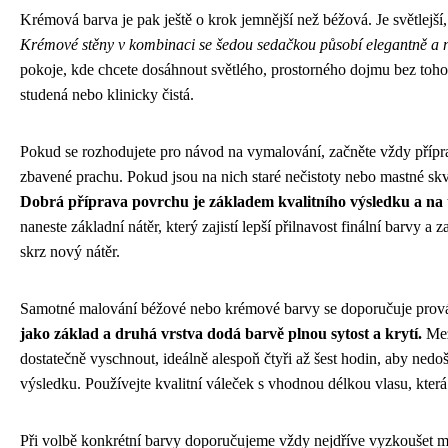
Krémová barva je pak ještě o krok jemnější než béžová. Je světlejší,
Krémové stěny v kombinaci se šedou sedačkou působí elegantně a 
pokoje, kde chcete dosáhnout světlého, prostorného dojmu bez toho, a
studená nebo klinicky čistá.
Pokud se rozhodujete pro návod na vymalování, začněte vždy přípra
zbavené prachu. Pokud jsou na nich staré nečistoty nebo mastné skvr
Dobrá příprava povrchu je základem kvalitního výsledku a na 
naneste základní nátěr, který zajistí lepší přilnavost finální barvy a 
skrz nový nátěr.
Samotné malování béžové nebo krémové barvy se doporučuje prová
jako základ a druhá vrstva dodá barvě plnou sytost a krytí.
Mez
dostatečně vyschnout, ideálně alespoň čtyři až šest hodin, aby ne
výsledku. Používejte kvalitní váleček s vhodnou délkou vlasu, která 
Při volbě konkrétní barvy doporučujeme vždy nejdříve vyzkoušet m