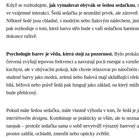
Když se rozhodujete,
jak vymalovat obývák se šedou sedačkou
, 
ve vzájemné interakci. Šedá sedačka je neutrální prvek, ale zároveň 
Některé šedé jsou chladné, s modrým nebo fialovým nádechem, jiné
pak rozhoduje o tom, která barva stěn bude s vaší sedačkou harmon
dokonce rušivě.
Psychologie barev je věda, která stojí za pozornost.
Bylo prokázá
červená zvyšují tepovou frekvenci a navozují pocit energie a vzruše
kuchyni, ale v obývacím pokoji, kde chcete relaxovat po náročném 
studené barvy jako modrá, zelená nebo fialová mají uklidňující efek
bílá, béžová nebo právě šedá pak fungují jako základ, na který můžete
bude přehlcený.
Pokud máte šedou sedačku, máte vlastně výhodu v tom, že šedá je
interiérovém designu
. Kombinuje se prakticky se vším, ale to nezna
naopak – protože sedačka sama o sobě nevytváří výrazný barevný akc
prostor zahřát, ochladit, zmenšit nebo opticky zvětšit.