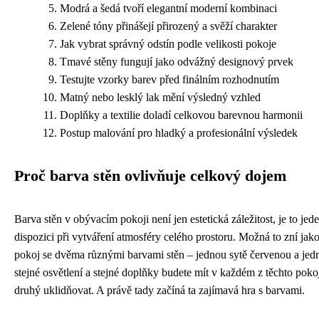
Modrá a šedá tvoří elegantní moderní kombinaci
Zelené tóny přinášejí přirozený a svěží charakter
Jak vybrat správný odstín podle velikosti pokoje
Tmavé stěny fungují jako odvážný designový prvek
Testujte vzorky barev před finálním rozhodnutím
Matný nebo lesklý lak mění výsledný vzhled
Doplňky a textilie doladí celkovou barevnou harmonii
Postup malování pro hladký a profesionální výsledek
Proč barva stěn ovlivňuje celkový dojem
Barva stěn v obývacím pokoji není jen estetická záležitost, je to jede
dispozici při vytváření atmosféry celého prostoru. Možná to zní jako
pokoj se dvěma různými barvami stěn – jednou sytě červenou a jedno
stejné osvětlení a stejné doplňky budete mít v každém z těchto poko
druhý uklidňovat. A právě tady začíná ta zajímavá hra s barvami.