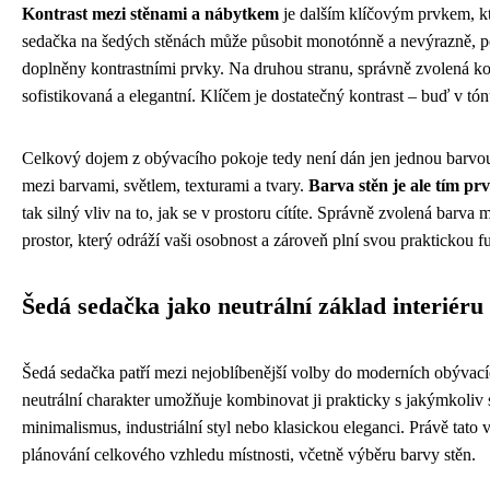
Kontrast mezi stěnami a nábytkem
je dalším klíčovým prvkem, kt
sedačka na šedých stěnách může působit monotónně a nevýrazně, p
doplněny kontrastními prvky. Na druhou stranu, správně zvolená k
sofistikovaná a elegantní. Klíčem je dostatečný kontrast – buď v tón
Celkový dojem z obývacího pokoje tedy není dán jen jednou barvou
mezi barvami, světlem, texturami a tvary.
Barva stěn je ale tím p
tak silný vliv na to, jak se v prostoru cítíte. Správně zvolená bar
prostor, který odráží vaši osobnost a zároveň plní svou praktickou f
Šedá sedačka jako neutrální základ interiéru
Šedá sedačka patří mezi nejoblíbenější volby do moderních obývacíc
neutrální charakter umožňuje kombinovat ji prakticky s jakýmkoliv s
minimalismus, industriální styl nebo klasickou eleganci. Právě tato v
plánování celkového vzhledu místnosti, včetně výběru barvy stěn.