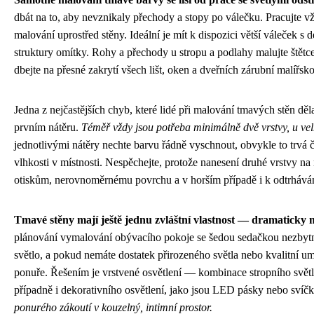
dbát na to, aby nevznikaly přechody a stopy po válečku. Pracujte 
malování uprostřed stěny. Ideální je mít k dispozici větší váleček s 
struktury omítky. Rohy a přechody u stropu a podlahy malujte štětce
dbejte na přesné zakrytí všech lišt, oken a dveřních zárubní malířsk
Jedna z nejčastějších chyb, které lidé při malování tmavých stěn děl
prvním nátěru.
Téměř vždy jsou potřeba minimálně dvě vrstvy, u vel
jednotlivými nátěry nechte barvu řádně vyschnout, obvykle to trvá čty
vlhkosti v místnosti. Nespěchejte, protože nanesení druhé vrstvy na
otiskům, nerovnoměrnému povrchu a v horším případě i k odtrháván
Tmavé stěny mají ještě jednu zvláštní vlastnost — dramaticky m
plánování vymalování obývacího pokoje se šedou sedačkou nezbytné
světlo, a pokud nemáte dostatek přirozeného světla nebo kvalitní um
ponuře. Řešením je vrstvené osvětlení — kombinace stropního světla
případně i dekorativního osvětlení, jako jsou LED pásky nebo svíč
ponurého zákoutí v kouzelný, intimní prostor.