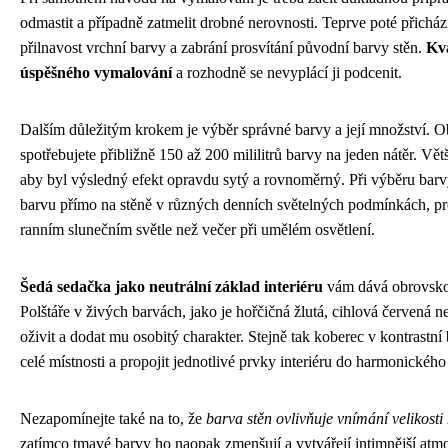
odmastit a případně zatmelit drobné nerovnosti. Teprve poté přichází 
přilnavost vrchní barvy a zabrání prosvítání původní barvy stěn.
Kva
úspěšného vymalování
a rozhodně se nevyplácí ji podcenit.
Dalším důležitým krokem je výběr správné barvy a její množství. Ob
spotřebujete přibližně 150 až 200 mililitrů barvy na jeden nátěr. Vě
aby byl výsledný efekt opravdu sytý a rovnoměrný. Při výběru barv
barvu přímo na stěně v různých denních světelných podmínkách, pr
ranním slunečním světle než večer při umělém osvětlení.
Šedá sedačka jako neutrální základ interiéru
vám dává obrovskou
Polštáře v živých barvách, jako je hořčičná žlutá, cihlová červená
oživit a dodat mu osobitý charakter. Stejně tak koberec v kontrastn
celé místnosti a propojit jednotlivé prvky interiéru do harmonického
Nezapomínejte také na to, že
barva stěn ovlivňuje vnímání velikosti 
zatímco tmavé barvy ho naopak zmenšují a vytvářejí intimnější atm