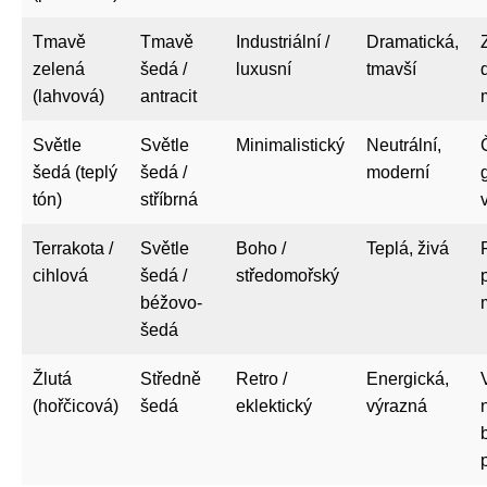
Tmavě
Tmavě
Industriální /
Dramatická,
zelená
šedá /
luxusní
tmavší
(lahvová)
antracit
Světle
Světle
Minimalistický
Neutrální,
šedá (teplý
šedá /
moderní
tón)
stříbrná
Terrakota /
Světle
Boho /
Teplá, živá
cihlová
šedá /
středomořský
béžovo-
šedá
Žlutá
Středně
Retro /
Energická,
(hořčicová)
šedá
eklektický
výrazná