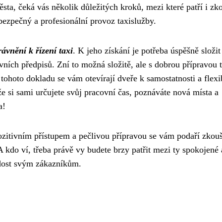
ěsta, čeká vás několik důležitých kroků, mezi které patří i zk
bezpečný a profesionální provoz taxislužby.
ávnění k řízení taxi
. K jeho získání je potřeba úspěšně složit
vních předpisů. Zní to možná složitě, ale s dobrou přípravou 
ohoto dokladu se vám otevírají dveře k samostatnosti a flexib
 že si sami určujete svůj pracovní čas, poznáváte nová místa a
a!
 pozitivním přístupem a pečlivou přípravou se vám podaří zkou
 A kdo ví, třeba právě vy budete brzy patřit mezi ty spokojené 
radost svým zákazníkům.