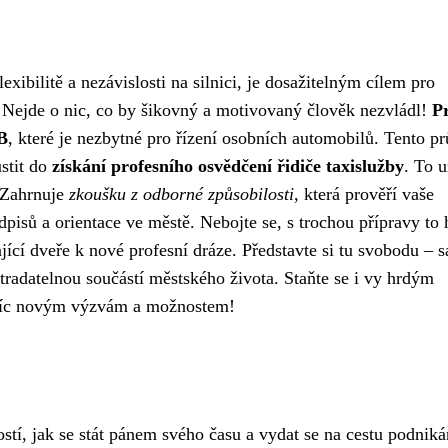
exibilitě a nezávislosti na silnici, je dosažitelným cílem pro
 Nejde o nic, co by šikovný a motivovaný člověk nezvládl!
P
B
, které je nezbytné pro řízení osobních automobilů. Tento p
stit do
získání profesního osvědčení řidiče taxislužby
. To u
! Zahrnuje
zkoušku z odborné způsobilosti
, která prověří vaše
dpisů a orientace ve městě. Nebojte se, s trochou přípravy to 
jící dveře k nové profesní dráze. Představte si tu svobodu – s
stradatelnou součástí městského života. Staňte se i vy hrdým
stříc novým výzvám a možnostem!
ostí, jak se stát pánem svého času a vydat se na cestu podniká