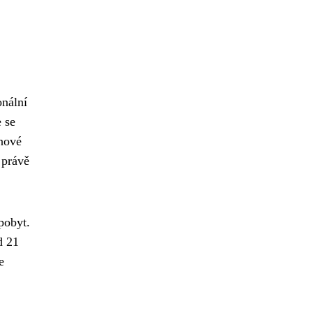
onální
 se
 nové
 právě
pobyt.
d 21
e