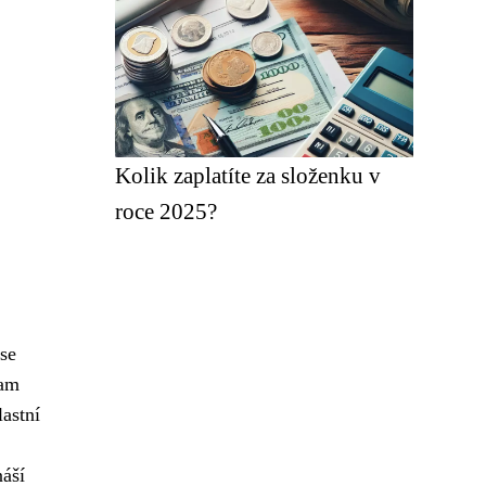
Kolik zaplatíte za složenku v
roce 2025?
 se
kam
astní
náší