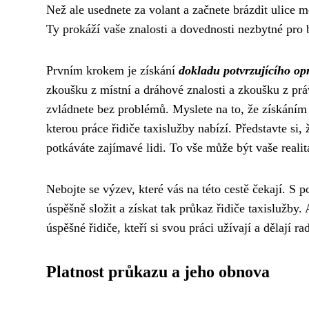
Než ale usednete za volant a začnete brázdit ulice m
Ty prokáží vaše znalosti a dovednosti nezbytné pro 
Prvním krokem je získání
dokladu potvrzujícího opr
zkoušku z místní a dráhové znalosti a zkoušku z prá
zvládnete bez problémů. Myslete na to, že získáním t
kterou práce řidiče taxislužby nabízí. Představte si,
potkáváte zajímavé lidi. To vše může být vaše realit
Nebojte se výzev, které vás na této cestě čekají. S
úspěšně složit a získat tak průkaz řidiče taxislužby.
úspěšné řidiče, kteří si svou práci užívají a dělají 
Platnost průkazu a jeho obnova