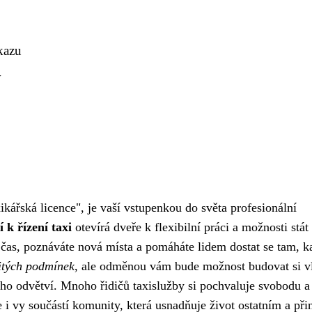
kazu
y
ikářská licence", je vaší vstupenkou do světa profesionální
 k řízení taxi
otevírá dveře k flexibilní práci a možnosti stát
ůj čas, poznáváte nová místa a pomáháte lidem dostat se tam, 
čitých podmínek
, ale odměnou vám bude možnost budovat si vl
cího odvětví. Mnoho řidičů taxislužby si pochvaluje svobodu a
se i vy součástí komunity, která usnadňuje život ostatním a při