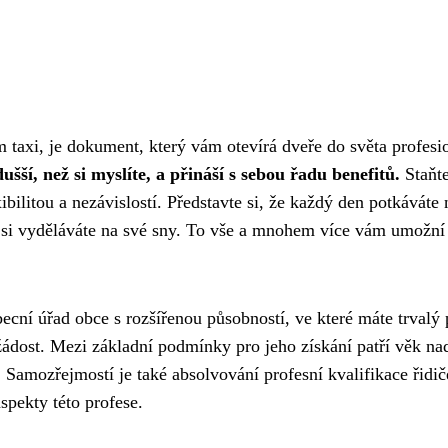
em taxi, je dokument, který vám otevírá dveře do světa profesi
šší, než si myslíte, a přináší s sebou řadu benefitů.
Staňte
ibilitou a nezávislostí. Představte si, že každý den potkáváte
ň si vyděláváte na své sny. To vše a mnohem více vám umožní
cní úřad obce s rozšířenou působností, ve které máte trvalý 
 žádost. Mezi základní podmínky pro jeho získání patří věk na
ík. Samozřejmostí je také absolvování profesní kvalifikace řidič
spekty této profese.