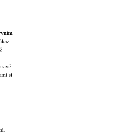
rvním
růkaz
ž
hravě
ami si
ní.