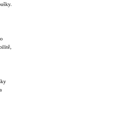
oušky.
to
ilitě,
šky
a