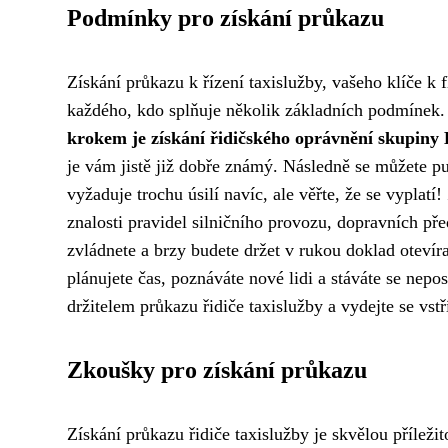
Podmínky pro získání průkazu
Získání průkazu k řízení taxislužby, vašeho klíče k fl
každého, kdo splňuje několik základních podmínek.
krokem je získání řidičského oprávnění skupiny 
je vám jistě již dobře známý. Následně se můžete pu
vyžaduje trochu úsilí navíc, ale věřte, že se vyplatí
znalosti pravidel silničního provozu, dopravních pře
zvládnete a brzy budete držet v rukou doklad otevíra
plánujete čas, poznáváte nové lidi a stáváte se nepo
držitelem průkazu řidiče taxislužby a vydejte se v
Zkoušky pro získání průkazu
Získání průkazu řidiče taxislužby je skvělou příležit