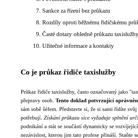
Sankce za řízení bez průkazu
Rozdíly oproti běžnému řidičskému prů
Časté dotazy ohledně průkazu taxislužb
Užitečné informace a kontakty
Co je průkaz řidiče taxislužby
Průkaz řidiče taxislužby, často označovaný jako "tax
přepravy osob.
Tento doklad potvrzující oprávnění
sám sobě šéfem. Představte si, že si sami řídíte sv
potřebují.
Získání průkazu sice vyžaduje splnění ur
podnikání a stát se součástí dynamicky se rozvíjejí
nezávislost, kterou jim tato profese přináší. Staňte 