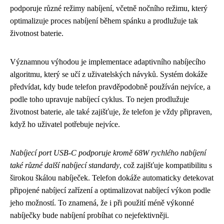
podporuje různé režimy nabíjení, včetně nočního režimu, který
optimalizuje proces nabíjení během spánku a prodlužuje tak
životnost baterie.
Významnou výhodou je implementace adaptivního nabíjecího
algoritmu, který se učí z uživatelských návyků. Systém dokáže
předvídat, kdy bude telefon pravděpodobně používán nejvíce, a
podle toho upravuje nabíjecí cyklus. To nejen prodlužuje
životnost baterie, ale také zajišťuje, že telefon je vždy připraven,
když ho uživatel potřebuje nejvíce.
Nabíjecí port USB-C podporuje kromě 68W rychlého nabíjení
také různé další nabíjecí standardy
, což zajišťuje kompatibilitu s
širokou škálou nabíječek. Telefon dokáže automaticky detekovat
připojené nabíjecí zařízení a optimalizovat nabíjecí výkon podle
jeho možností. To znamená, že i při použití méně výkonné
nabíječky bude nabíjení probíhat co nejefektivněji.