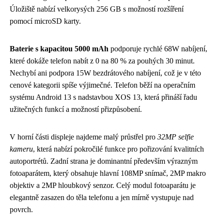
Úložiště nabízí velkorysých 256 GB s možností rozšíření
pomocí microSD karty.
Baterie s kapacitou 5000 mAh
podporuje rychlé 68W nabíjení,
které dokáže telefon nabít z 0 na 80 % za pouhých 30 minut.
Nechybí ani podpora 15W bezdrátového nabíjení, což je v této
cenové kategorii spíše výjimečné. Telefon běží na operačním
systému Android 13 s nadstavbou XOS 13, která přináší řadu
užitečných funkcí a možností přizpůsobení.
V horní části displeje najdeme malý průstřel pro
32MP selfie
kameru
, která nabízí pokročilé funkce pro pořizování kvalitních
autoportrétů. Zadní strana je dominantní především výrazným
fotoaparátem, který obsahuje hlavní 108MP snímač, 2MP makro
objektiv a 2MP hloubkový senzor. Celý modul fotoaparátu je
elegantně zasazen do těla telefonu a jen mírně vystupuje nad
povrch.