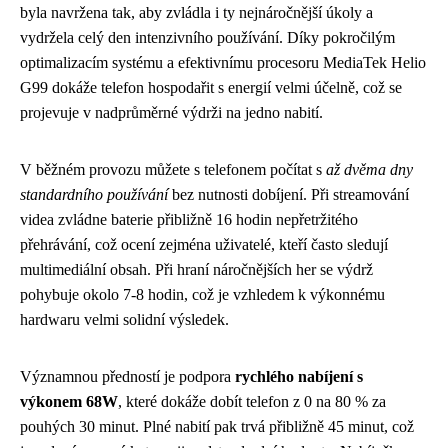
byla navržena tak, aby zvládla i ty nejnáročnější úkoly a
vydržela celý den intenzivního používání. Díky pokročilým
optimalizacím systému a efektivnímu procesoru MediaTek Helio
G99 dokáže telefon hospodařit s energií velmi účelně, což se
projevuje v nadprůměrné výdrži na jedno nabití.
V běžném provozu můžete s telefonem počítat s
až dvěma dny
standardního používání
bez nutnosti dobíjení. Při streamování
videa zvládne baterie přibližně 16 hodin nepřetržitého
přehrávání, což ocení zejména uživatelé, kteří často sledují
multimediální obsah. Při hraní náročnějších her se výdrž
pohybuje okolo 7-8 hodin, což je vzhledem k výkonnému
hardwaru velmi solidní výsledek.
Významnou předností je podpora
rychlého nabíjení s
výkonem 68W
, které dokáže dobít telefon z 0 na 80 % za
pouhých 30 minut. Plné nabití pak trvá přibližně 45 minut, což