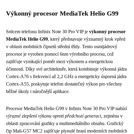
Výkonný procesor MediaTek Helio G99
Srdcem telefonu Infinix Note 30 Pro VIP je
výkonný procesor
MediaTek Helio G99
, který představuje významný krok vpřed
v oblasti mobilních čipsetů střední třídy. Tento osmijádrový
procesor je vyroben pomocí 6nm výrobního procesu, což
zajišťuje vynikající poměr mezi výkonem a energetickou
účinností. Díky své architektuře, která kombinuje výkonná jádra
Cortex-A76 s frekvencí až 2,2 GHz a energeticky úsporná jádra
Cortex-A55, poskytuje telefon dostatečný výkon pro všechny
běžné úkoly i náročnější aplikace.
Procesor MediaTek Helio G99 v Infinix Note 30 Pro VIP nabízí
výrazné zlepšení výkonu oproti předchozí generaci
, zejména v
oblasti zpracování grafiky a multimediálního obsahu. Grafický
čip Mali-G57 MC2 zajišťuje plynulé hraní moderních mobilních