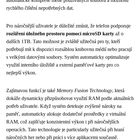
automatické komprese méně používaných souborů a možnosti
rychlého čištění nepotřebných dat.
Pro náročnější uživatele je důležité zmínit, že telefon podporuje
rozšíření úložného prostoru pomocí microSD karty
až o
dalších 1TB. Tato možnost je zvláště užitečná pro ty, kteří
potřebují mít k dispozici rozsáhlou knihovnu médií nebo pracují
s velkými datovými soubory. Systém automaticky optimalizuje
využití interního úložiště a externí paměťové karty pro co
nejlepší výkon.
Zajímavou funkcí je také
Memory Fusion Technology
, která
dokáže dynamicky přizpůsobovat využití RAM podle aktuálních
potřeb uživatele. Když systém detekuje zvýšené nároky na
paměť, automaticky alokuje dodatečné prostředky z virtuální
RAM, což zajišťuje konzistentní výkon i při náročnějších
operacích. Tato technologie je particularly užitečná při hraní
náročných her nebo při práci s více aplikacemi současně.