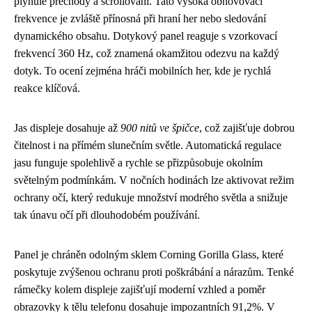
plynulé přechody a scrollování. Tato vysoká obnovovací
frekvence je zvláště přínosná při hraní her nebo sledování
dynamického obsahu. Dotykový panel reaguje s vzorkovací
frekvencí 360 Hz, což znamená okamžitou odezvu na každý
dotyk. To ocení zejména hráči mobilních her, kde je rychlá
reakce klíčová.
Jas displeje dosahuje až
900 nitů ve špičce
, což zajišťuje dobrou
čitelnost i na přímém slunečním světle. Automatická regulace
jasu funguje spolehlivě a rychle se přizpůsobuje okolním
světelným podmínkám. V nočních hodinách lze aktivovat režim
ochrany očí, který redukuje množství modrého světla a snižuje
tak únavu očí při dlouhodobém používání.
Panel je chráněn odolným sklem Corning Gorilla Glass, které
poskytuje zvýšenou ochranu proti poškrábání a nárazům. Tenké
rámečky kolem displeje zajišťují moderní vzhled a poměr
obrazovky k tělu telefonu dosahuje impozantních 91,2%. V