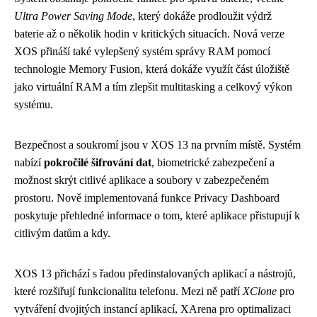
Ultra Power Saving Mode
, který dokáže prodloužit výdrž
baterie až o několik hodin v kritických situacích. Nová verze
XOS přináší také vylepšený systém správy RAM pomocí
technologie Memory Fusion, která dokáže využít část úložiště
jako virtuální RAM a tím zlepšit multitasking a celkový výkon
systému.
Bezpečnost a soukromí jsou v XOS 13 na prvním místě. Systém
nabízí
pokročilé šifrování dat
, biometrické zabezpečení a
možnost skrýt citlivé aplikace a soubory v zabezpečeném
prostoru. Nově implementovaná funkce Privacy Dashboard
poskytuje přehledné informace o tom, které aplikace přistupují k
citlivým datům a kdy.
XOS 13 přichází s řadou předinstalovaných aplikací a nástrojů,
které rozšiřují funkcionalitu telefonu. Mezi ně patří
XClone
pro
vytváření dvojitých instancí aplikací, XArena pro optimalizaci