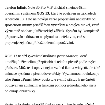
Telefon Infinix Note 30 Pro VIP přichází s nejnovějším
operačním systémem
XOS 13
, který je postaven na základech
Androidu 13. Tato nejnovější verze proprietární nadstavby od
společnosti Infinix přináší řadu vylepšení a nových funkcí, které
významně obohacují uživatelský zážitek. Systém byl kompletně
přepracován s důrazem na plynulost a efektivitu, což se
projevuje zejména při každodenním používání.
XOS 13 nabízí
vylepšené možnosti personalizace
, které
umožňují uživatelům přizpůsobit si telefon přesně podle svých
představ. Můžete si upravit nejen vzhled ikon a widgetů, ale také
animace systému a přechodové efekty. Významnou novinkou je
také
Smart Panel
, který poskytuje rychlý přístup k nejčastěji
používaným aplikacím a funkcím pomocí jednoduchého gesta
od okraje obrazovky.
Systém obsahuje pokročilé funkce pro správu baterie, včetně