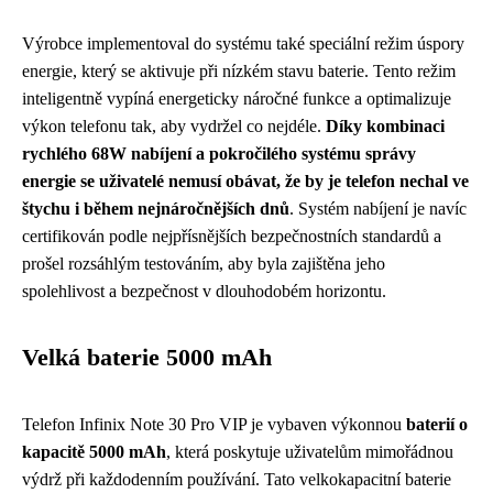
Výrobce implementoval do systému také speciální režim úspory
energie, který se aktivuje při nízkém stavu baterie. Tento režim
inteligentně vypíná energeticky náročné funkce a optimalizuje
výkon telefonu tak, aby vydržel co nejdéle.
Díky kombinaci
rychlého 68W nabíjení a pokročilého systému správy
energie se uživatelé nemusí obávat, že by je telefon nechal ve
štychu i během nejnáročnějších dnů
. Systém nabíjení je navíc
certifikován podle nejpřísnějších bezpečnostních standardů a
prošel rozsáhlým testováním, aby byla zajištěna jeho
spolehlivost a bezpečnost v dlouhodobém horizontu.
Velká baterie 5000 mAh
Telefon Infinix Note 30 Pro VIP je vybaven výkonnou
baterií o
kapacitě 5000 mAh
, která poskytuje uživatelům mimořádnou
výdrž při každodenním používání. Tato velkokapacitní baterie