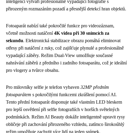
inteligencí vytváří profesionálně vypadající fotografie s
přirozeným rozmazáním pozadí a přesnější detekcí hran objektů.
Fotoaparát nabízí také pokročilé funkce pro videozáznam,
včetně možnosti natáčení
4K videa při 30 snímcích za
sekundu
. Elektronická stabilizace obrazu pomáhá eliminovat
otřesy při natáčení z ruky, což zajišťuje plynulé a profesionálně
vypadající záběry. Režim Dual-View umožňuje současné
nahrávání záběrů z předního i zadního fotoaparátu, což je ideální
pro vlogery a tvůrce obsahu.
Pro milovníky selfie je telefon vybaven
32MP předním
fotoaparátem
s pokročilými funkcemi zkrášlení pomocí AI.
Tento přední fotoaparát disponuje také vlastním LED bleskem
pro lepší osvětlení při selfie fotografiích v horších světelných
podmínkách. Režim AI Beauty dokáže inteligentně upravit rysy
obličeje při zachování přirozeného vzhledu, zatímco širokoúhlý
režim umožňuje zachytit více lidí na jeden snímek.