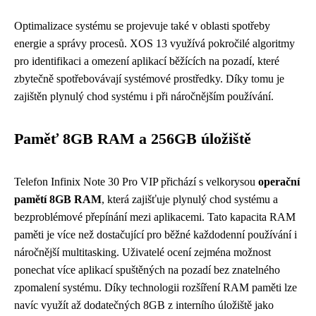
Optimalizace systému se projevuje také v oblasti spotřeby
energie a správy procesů. XOS 13 využívá pokročilé algoritmy
pro identifikaci a omezení aplikací běžících na pozadí, které
zbytečně spotřebovávají systémové prostředky. Díky tomu je
zajištěn plynulý chod systému i při náročnějším používání.
Paměť 8GB RAM a 256GB úložiště
Telefon Infinix Note 30 Pro VIP přichází s velkorysou
operační
pamětí 8GB RAM
, která zajišťuje plynulý chod systému a
bezproblémové přepínání mezi aplikacemi. Tato kapacita RAM
paměti je více než dostačující pro běžné každodenní používání i
náročnější multitasking. Uživatelé ocení zejména možnost
ponechat více aplikací spuštěných na pozadí bez znatelného
zpomalení systému. Díky technologii rozšíření RAM paměti lze
navíc využít až dodatečných 8GB z interního úložiště jako