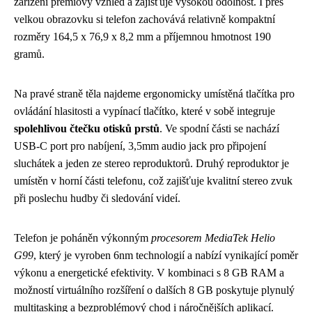
zařízení prémiový vzhled a zajišťuje vysokou odolnost. I přes
velkou obrazovku si telefon zachovává relativně kompaktní
rozměry 164,5 x 76,9 x 8,2 mm a příjemnou hmotnost 190
gramů.
Na pravé straně těla najdeme ergonomicky umístěná tlačítka pro
ovládání hlasitosti a vypínací tlačítko, které v sobě integruje
spolehlivou čtečku otisků prstů
. Ve spodní části se nachází
USB-C port pro nabíjení, 3,5mm audio jack pro připojení
sluchátek a jeden ze stereo reproduktorů. Druhý reproduktor je
umístěn v horní části telefonu, což zajišťuje kvalitní stereo zvuk
při poslechu hudby či sledování videí.
Telefon je poháněn výkonným
procesorem MediaTek Helio
G99
, který je vyroben 6nm technologií a nabízí vynikající poměr
výkonu a energetické efektivity. V kombinaci s 8 GB RAM a
možností virtuálního rozšíření o dalších 8 GB poskytuje plynulý
multitasking a bezproblémový chod i náročnějších aplikací.