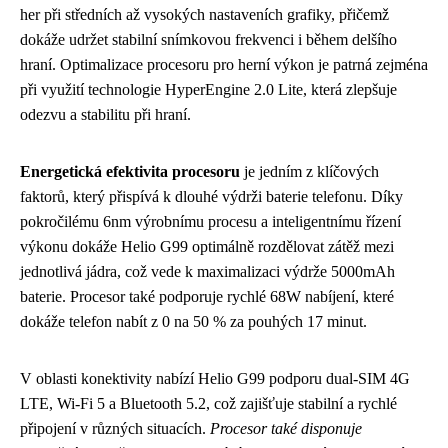
her při středních až vysokých nastaveních grafiky, přičemž
dokáže udržet stabilní snímkovou frekvenci i během delšího
hraní. Optimalizace procesoru pro herní výkon je patrná zejména
při využití technologie HyperEngine 2.0 Lite, která zlepšuje
odezvu a stabilitu při hraní.
Energetická efektivita procesoru
je jedním z klíčových
faktorů, který přispívá k dlouhé výdrži baterie telefonu. Díky
pokročilému 6nm výrobnímu procesu a inteligentnímu řízení
výkonu dokáže Helio G99 optimálně rozdělovat zátěž mezi
jednotlivá jádra, což vede k maximalizaci výdrže 5000mAh
baterie. Procesor také podporuje rychlé 68W nabíjení, které
dokáže telefon nabít z 0 na 50 % za pouhých 17 minut.
V oblasti konektivity nabízí Helio G99 podporu dual-SIM 4G
LTE, Wi-Fi 5 a Bluetooth 5.2, což zajišťuje stabilní a rychlé
připojení v různých situacích.
Procesor také disponuje