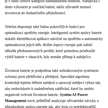
je v dané cenové kategorii nadstandardní hodnota. Nabíječka s
tímto výkonem je součástí balení, takže uživatelé nemusí
investovat do dodatečného příslušenství.
Telefon disponuje také řadou pokročilých funkcí pro
optimalizaci spotřeby energie. Inteligentní systém správy baterie
dokáže identifikovat aplikace náročné na spotřebu a automaticky
optimalizovat jejich běh.
Režim úspory energie
pak nabízí
několik přednastavených profilů, které pomohou prodloužit
výdrž baterie v situacích, kdy nemáte přístup k nabíječce.
Životnost baterie je podpořena také sofistikovaným systémem
ochrany proti přehřívání a přebíjení. Speciální algoritmy
kontrolují teplotu během nabíjení a upravují nabíjecí výkon tak,
aby nedocházelo k nadměrnému zahřívání, které by mohlo
negativně ovlivnit životnost baterie.
Systém AI Power
Management
navíc průběžně analyzuje uživatelské návyky a
přizpůsobuje správu energie tak, aby byla co nejefektivnější.