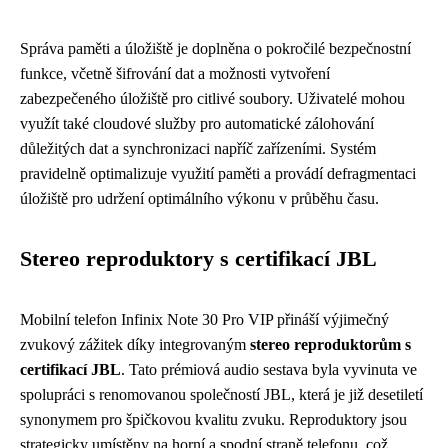
Správa paměti a úložiště je doplněna o pokročilé bezpečnostní
funkce, včetně šifrování dat a možnosti vytvoření
zabezpečeného úložiště pro citlivé soubory. Uživatelé mohou
využít také cloudové služby pro automatické zálohování
důležitých dat a synchronizaci napříč zařízeními. Systém
pravidelně optimalizuje využití paměti a provádí defragmentaci
úložiště pro udržení optimálního výkonu v průběhu času.
Stereo reproduktory s certifikací JBL
Mobilní telefon Infinix Note 30 Pro VIP přináší výjimečný
zvukový zážitek díky integrovaným
stereo reproduktorům s
certifikací JBL
. Tato prémiová audio sestava byla vyvinuta ve
spolupráci s renomovanou společností JBL, která je již desetiletí
synonymem pro špičkovou kvalitu zvuku. Reproduktory jsou
strategicky umístěny na horní a spodní straně telefonu, což