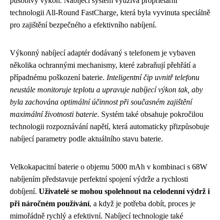
působivý výkon. Nabíjecí systém využívá proprietární
technologii All-Round FastCharge, která byla vyvinuta speciálně
pro zajištění bezpečného a efektivního nabíjení.
Výkonný nabíjecí adaptér dodávaný s telefonem je vybaven
několika ochrannými mechanismy, které zabraňují přehřátí a
případnému poškození baterie.
Inteligentní čip uvnitř telefonu
neustále monitoruje teplotu a upravuje nabíjecí výkon tak, aby
byla zachována optimální účinnost při současném zajištění
maximální životnosti baterie
. Systém také obsahuje pokročilou
technologii rozpoznávání napětí, která automaticky přizpůsobuje
nabíjecí parametry podle aktuálního stavu baterie.
Velkokapacitní baterie o objemu 5000 mAh v kombinaci s 68W
nabíjením představuje perfektní spojení výdrže a rychlosti
dobíjení.
Uživatelé se mohou spolehnout na celodenní výdrž i
při náročném používání
, a když je potřeba dobít, proces je
mimořádně rychlý a efektivní. Nabíjecí technologie také