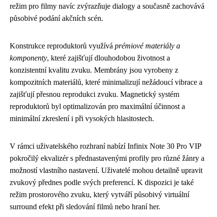
režim pro filmy navíc zvýrazňuje dialogy a současně zachovává
působivé podání akčních scén.
Konstrukce reproduktorů využívá
prémiové materiály a
komponenty
, které zajišťují dlouhodobou životnost a
konzistentní kvalitu zvuku. Membrány jsou vyrobeny z
kompozitních materiálů, které minimalizují nežádoucí vibrace a
zajišťují přesnou reprodukci zvuku. Magnetický systém
reproduktorů byl optimalizován pro maximální účinnost a
minimální zkreslení i při vysokých hlasitostech.
V rámci uživatelského rozhraní nabízí Infinix Note 30 Pro VIP
pokročilý ekvalizér s přednastavenými profily pro různé žánry a
možností vlastního nastavení. Uživatelé mohou detailně upravit
zvukový přednes podle svých preferencí. K dispozici je také
režim prostorového zvuku, který vytváří působivý virtuální
surround efekt při sledování filmů nebo hraní her.