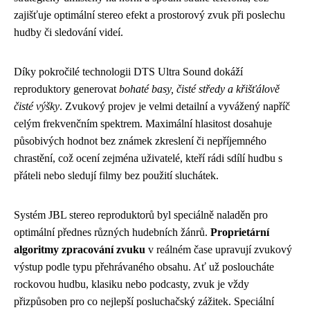
zajišťuje optimální stereo efekt a prostorový zvuk při poslechu
hudby či sledování videí.
Díky pokročilé technologii DTS Ultra Sound dokáží
reproduktory generovat
bohaté basy, čisté středy a křišťálově
čisté výšky
. Zvukový projev je velmi detailní a vyvážený napříč
celým frekvenčním spektrem. Maximální hlasitost dosahuje
působivých hodnot bez známek zkreslení či nepříjemného
chrastění, což ocení zejména uživatelé, kteří rádi sdílí hudbu s
přáteli nebo sledují filmy bez použití sluchátek.
Systém JBL stereo reproduktorů byl speciálně naladěn pro
optimální přednes různých hudebních žánrů.
Proprietární
algoritmy zpracování zvuku
v reálném čase upravují zvukový
výstup podle typu přehrávaného obsahu. Ať už posloucháte
rockovou hudbu, klasiku nebo podcasty, zvuk je vždy
přizpůsoben pro co nejlepší posluchačský zážitek. Speciální