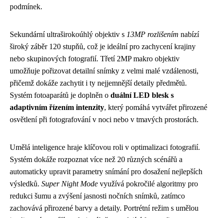
podmínek.
Sekundární ultraširokoúhlý objektiv s
13MP rozlišením
nabízí
široký záběr 120 stupňů, což je ideální pro zachycení krajiny
nebo skupinových fotografií. Třetí 2MP makro objektiv
umožňuje pořizovat detailní snímky z velmi malé vzdálenosti,
přičemž dokáže zachytit i ty nejjemnější detaily předmětů.
Systém fotoaparátů je doplněn o
duální LED blesk s
adaptivním řízením intenzity
, který pomáhá vytvářet přirozené
osvětlení při fotografování v noci nebo v tmavých prostorách.
Umělá inteligence hraje klíčovou roli v optimalizaci fotografií.
Systém dokáže rozpoznat více než 20 různých scénářů a
automaticky upravit parametry snímání pro dosažení nejlepších
výsledků.
Super Night Mode
využívá pokročilé algoritmy pro
redukci šumu a zvýšení jasnosti nočních snímků, zatímco
zachovává přirozené barvy a detaily. Portrétní režim s umělou