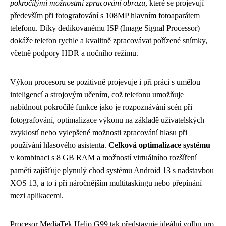
pokročilými možnostmi zpracování obrazu
, které se projevují
především při fotografování s 108MP hlavním fotoaparátem
telefonu. Díky dedikovanému ISP (Image Signal Processor)
dokáže telefon rychle a kvalitně zpracovávat pořízené snímky,
včetně podpory HDR a nočního režimu.
Výkon procesoru se pozitivně projevuje i při práci s umělou
inteligencí a strojovým učením, což telefonu umožňuje
nabídnout pokročilé funkce jako je rozpoznávání scén při
fotografování, optimalizace výkonu na základě uživatelských
zvyklostí nebo vylepšené možnosti zpracování hlasu při
používání hlasového asistenta.
Celková optimalizace systému
v kombinaci s 8 GB RAM a možností virtuálního rozšíření
paměti zajišťuje plynulý chod systému Android 13 s nadstavbou
XOS 13, a to i při náročnějším multitaskingu nebo přepínání
mezi aplikacemi.
Procesor MediaTek Helio G99 tak představuje ideální volbu pro