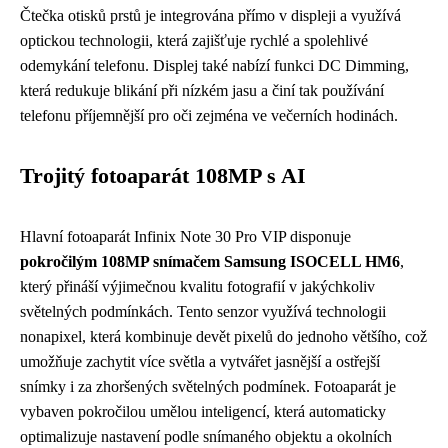
Čtečka otisků prstů je integrována přímo v displeji a využívá
optickou technologii, která zajišťuje rychlé a spolehlivé
odemykání telefonu. Displej také nabízí funkci DC Dimming,
která redukuje blikání při nízkém jasu a činí tak používání
telefonu příjemnější pro oči zejména ve večerních hodinách.
Trojitý fotoaparát 108MP s AI
Hlavní fotoaparát Infinix Note 30 Pro VIP disponuje
pokročilým 108MP snímačem Samsung ISOCELL HM6
,
který přináší výjimečnou kvalitu fotografií v jakýchkoliv
světelných podmínkách. Tento senzor využívá technologii
nonapixel, která kombinuje devět pixelů do jednoho většího, což
umožňuje zachytit více světla a vytvářet jasnější a ostřejší
snímky i za zhoršených světelných podmínek. Fotoaparát je
vybaven pokročilou umělou inteligencí, která automaticky
optimalizuje nastavení podle snímaného objektu a okolních