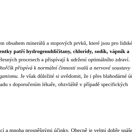
ým obsahem minerálů a stopových prvků, které jsou pro lidské
ntky patří hydrogenuhličitany, chloridy, sodík, vápník a
lesných procesech a přispívají k udržení optimálního zdraví.
 hořčík přispívá k normální činnosti svalů a nervové soustavy
rganismu.
Je však důležité si uvědomit, že i přes blahodárné ú
adu s doporučením lékaře, obzvláště v případě specifických
dicí a mnoha prospěšnými účinky. Obecně je velmi dobře snáš