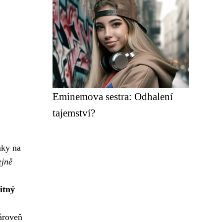
Eminemova sestra: Odhalení
tajemství?
nky na
ejně
itný
ároveň