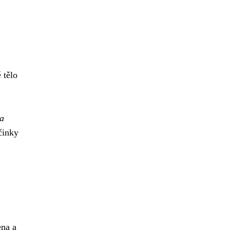
 tělo
 a
činky
ena a