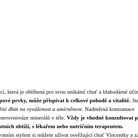
cí, která je oblíbená pro svou unikátní chuť a blahodárné úči
opové prvky, může přispívat k celkové pohodě a vitalitě.
St
žité dbát na vyváženost a umírněnost.
Nadměrná konzumace
k nerovnováze minerálů v těle.
Vždy je vhodné konzultovat p
otních obtíží, s lékařem nebo nutričním terapeutem.
tním stylem si můžete užívat osvěžující chuť Vincentky a z