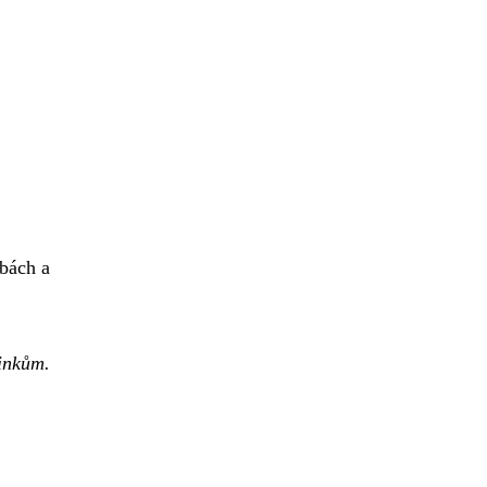
ebách a
činkům.