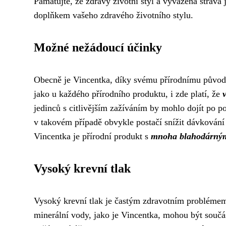
Pamatujte, že zdravý životní styl a vyvážená strav
doplňkem vašeho zdravého životního stylu.
Možné nežádoucí účinky
Obecně je Vincentka, díky svému přírodnímu původu
jako u každého přírodního produktu, i zde platí, že
jedinců s citlivějším zažíváním by mohlo dojít po p
v takovém případě obvykle postačí snížit dávkování 
Vincentka je přírodní produkt s
mnoha blahodárným
Vysoký krevní tlak
Vysoký krevní tlak je častým zdravotním problémem a
minerální vody, jako je Vincentka, mohou být součás