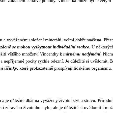
a jsou základem celkové pohody. Vincentka může být skvělým
 a vyváženému složení minerálů, velmi dobře snášena. Přest
vzácně se mohou vyskytnout individuální reakce
. U některýc
ožití většího množství Vincentky k
mírnému nadýmání
. Nicm
a nepříjemné pocity rychle odezní. Je důležité si uvědomit, ž
i účinky
, které prokazatelně prospívají lidskému organismu.
 je důležité dbát na vyvážený životní styl a stravu. Přírodní
tí zdravého životního stylu, ale je důležité si uvědomit i mo