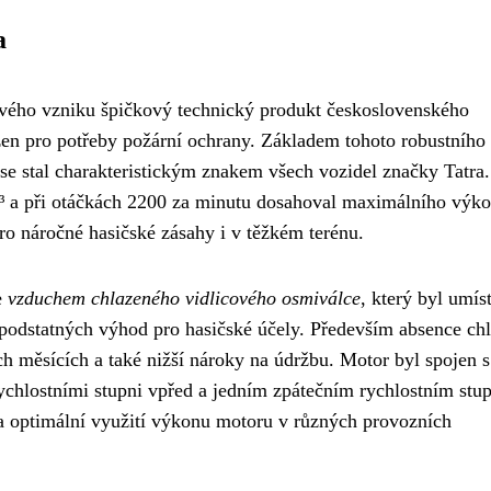
a
vého vzniku špičkový technický produkt československého
en pro potřeby požární ochrany. Základem tohoto robustního 
 se stal charakteristickým znakem všech vozidel značky Tatra
 a při otáčkách 2200 za minutu dosahoval maximálního výk
pro náročné hasičské zásahy i v těžkém terénu.
e
vzduchem chlazeného vidlicového osmiválce
, který byl umís
 podstatných výhod pro hasičské účely. Především absence chl
h měsících a také nižší nároky na údržbu. Motor byl spojen s
ychlostními stupni vpřed a jedním zpátečním rychlostním stu
a optimální využití výkonu motoru v různých provozních