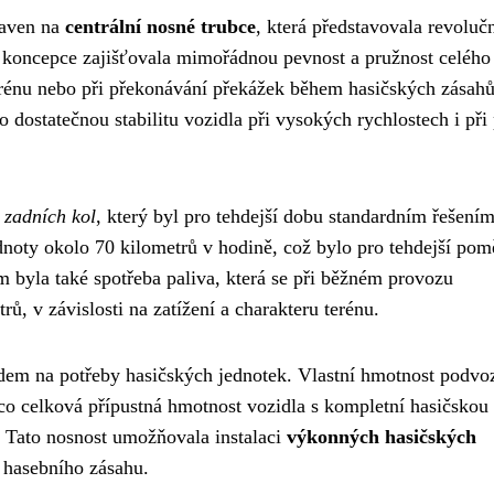
taven na
centrální nosné trubce
, která představovala revoluč
 koncepce zajišťovala mimořádnou pevnost a pružnost celého
erénu nebo při překonávání překážek během hasičských zásahů
 dostatečnou stabilitu vozidla při vysokých rychlostech i při
 zadních kol
, který byl pro tehdejší dobu standardním řešením
noty okolo 70 kilometrů v hodině, což bylo pro tehdejší pom
m byla také spotřeba paliva, která se při běžném provozu
ů, v závislosti na zatížení a charakteru terénu.
dem na potřeby hasičských jednotek. Vlastní hmotnost podvo
mco celková přípustná hmotnost vozidla s kompletní hasičskou
 Tato nosnost umožňovala instalaci
výkonných hasičských
 hasebního zásahu.