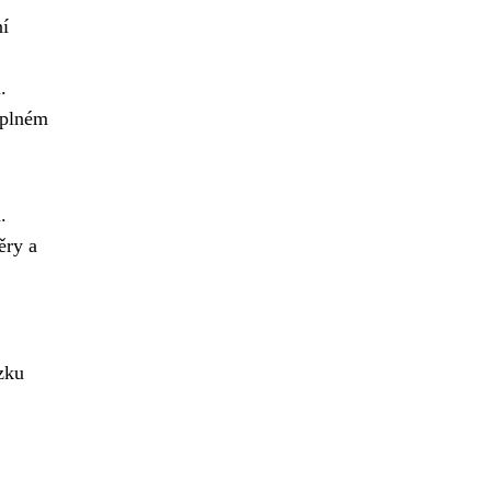
ní
.
 plném
.
ěry a
zku