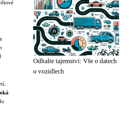
větové
e
m
l
Odhalte tajemství: Vše o datech
o vozidlech
tí.
soká
lo