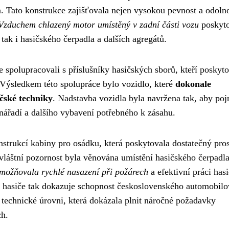
a. Tato konstrukce zajišťovala nejen vysokou pevnost a odoln
Vzduchem chlazený motor umístěný v zadní části vozu
poskyto
ak i hasičského čerpadla a dalších agregátů.
e spolupracovali s příslušníky hasičských sborů, kteří poskyto
 Výsledkem této spolupráce bylo vozidlo, které
dokonale
čské techniky
. Nadstavba vozidla byla navržena tak, aby po
nářadí a dalšího vybavení potřebného k zásahu.
strukcí kabiny pro osádku, která poskytovala dostatečný pros
Zvláštní pozornost byla věnována umístění hasičského čerpadla
možňovala rychlé nasazení při požárech
a efektivní práci has
ro hasiče tak dokazuje schopnost československého automobil
 technické úrovni, která dokázala plnit náročné požadavky
ch.