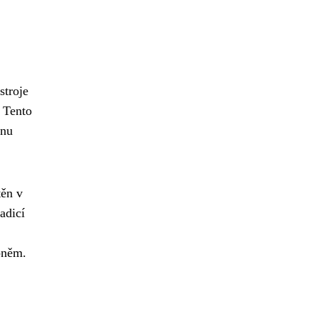
stroje
. Tento
onu
těn v
adicí
pněm.