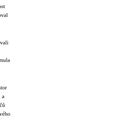
ost
val
vali
jmula
tor
 a
ičů
ového