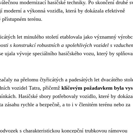
oválečnou modernizací hasičské techniky. Po skončení druhé s
ují moderní a výkonná vozidla, která by dokázala efektivně
ě přístupném terénu.
icátých let minulého století etablovala jako významný výrobc
osti s konstrukcí robustních a spolehlivých vozidel s vzduche
e ujala vývoje speciálního hasičského vozu, který by splňova
ačaly na přelomu čtyřicátých a padesátých let dvacátého stole
dních vozidel Tatra, přičemž
klíčovým požadavkem byla vy
nkách. Hasičské sbory potřebovaly vozidlo, které by dokáza
a zásahu rychle a bezpečně, a to i v členitém terénu nebo za
podvozek s charakteristickou koncepční trubkovou rámovou