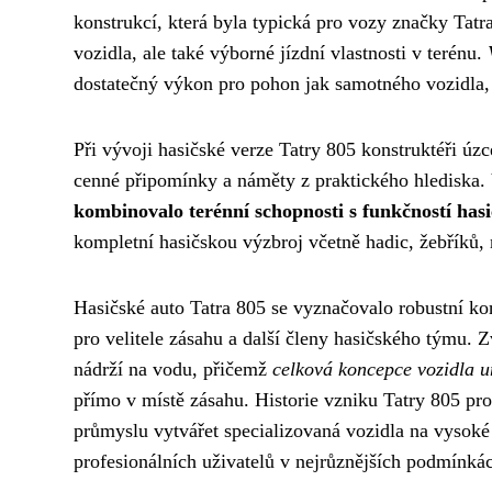
konstrukcí, která byla typická pro vozy značky Tatr
vozidla, ale také výborné jízdní vlastnosti v terénu.
dostatečný výkon pro pohon jak samotného vozidla, t
Při vývoji hasičské verze Tatry 805 konstruktéři úzc
cenné připomínky a náměty z praktického hlediska.
kombinovalo terénní schopnosti s funkčností hasi
kompletní hasičskou výzbroj včetně hadic, žebříků, 
Hasičské auto Tatra 805 se vyznačovalo robustní kon
pro velitele zásahu a další členy hasičského týmu. 
nádrží na vodu, přičemž
celková koncepce vozidla u
přímo v místě zásahu. Historie vzniku Tatry 805 p
průmyslu vytvářet specializovaná vozidla na vysoké
profesionálních uživatelů v nejrůznějších podmínká