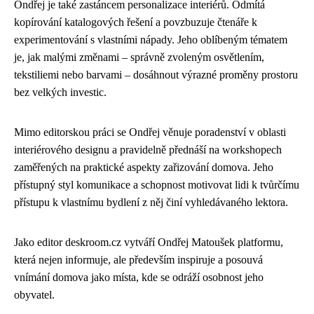
Ondřej je také zastáncem personalizace interiérů. Odmítá
kopírování katalogových řešení a povzbuzuje čtenáře k
experimentování s vlastními nápady. Jeho oblíbeným tématem
je, jak malými změnami – správně zvoleným osvětlením,
tekstiliemi nebo barvami – dosáhnout výrazné proměny prostoru
bez velkých investic.
Mimo editorskou práci se Ondřej věnuje poradenství v oblasti
interiérového designu a pravidelně přednáší na workshopech
zaměřených na praktické aspekty zařizování domova. Jeho
přístupný styl komunikace a schopnost motivovat lidi k tvůrčímu
přístupu k vlastnímu bydlení z něj činí vyhledávaného lektora.
Jako editor deskroom.cz vytváří Ondřej Matoušek platformu,
která nejen informuje, ale především inspiruje a posouvá
vnímání domova jako místa, kde se odráží osobnost jeho
obyvatel.