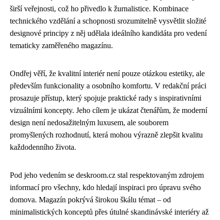
širší veřejnosti, což ho přivedlo k žurnalistice. Kombinace
technického vzdělání a schopnosti srozumitelně vysvětlit složité
designové principy z něj udělala ideálního kandidáta pro vedení
tematicky zaměřeného magazínu.
Ondřej věří, že kvalitní interiér není pouze otázkou estetiky, ale
především funkcionality a osobního komfortu. V redakční práci
prosazuje přístup, který spojuje praktické rady s inspirativními
vizuálními koncepty. Jeho cílem je ukázat čtenářům, že moderní
design není nedosažitelným luxusem, ale souborem
promyšlených rozhodnutí, která mohou výrazně zlepšit kvalitu
každodenního života.
Pod jeho vedením se deskroom.cz stal respektovaným zdrojem
informací pro všechny, kdo hledají inspiraci pro úpravu svého
domova. Magazín pokrývá širokou škálu témat – od
minimalistických konceptů přes útulné skandinávské interiéry až