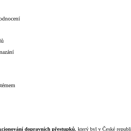
hodnocení
dů
mazání
ystémem
kcionování dopravních přestupků
, který byl v České republ