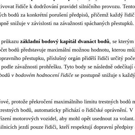
tivovat řidiče k dodržování pravidel silničního provozu. Tento
ých bodů za konkrétní porušení předpisů, přičemž každý řidič
pně snižuje v závislosti na závažnosti spáchaných přestupků.
o průkazu
základní bodový kapitál dvanáct bodů
, se kterým
očet bodů představuje maximální možnou hodnotu, kterou mů
ravního přestupku, příslušný orgán přidělí řidiči určitý poče
podle závažnosti prohřešku. Tyto body se následně odečítají
 bodů v bodovém hodnocení řidiče
se postupně snižuje s každ
čové, protože překročení maximálního limitu trestných bodů 
trestných bodů, automaticky přichází o řidičské oprávnění. V
ízení motorových vozidel, aby mohl opět usednout za volant.
ilnicích jezdí pouze řidiči, kteří respektují dopravní předpisy 