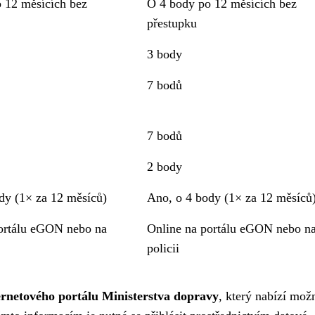
 12 měsících bez
O 4 body po 12 měsících bez
přestupku
3 body
7 bodů
7 bodů
2 body
dy (1× za 12 měsíců)
Ano, o 4 body (1× za 12 měsíců
ortálu eGON nebo na
Online na portálu eGON nebo n
policii
ternetového portálu Ministerstva dopravy
, který nabízí mož