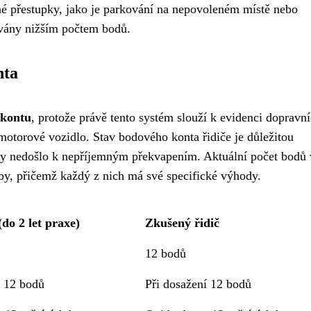
é přestupky, jako je parkování na nepovoleném místě nebo
ovány nižším počtem bodů.
nta
 kontu
, protože právě tento systém slouží k evidenci dopravn
motorové vozidlo. Stav bodového konta řidiče je důležitou
 aby nedošlo k nepříjemným překvapením. Aktuální počet bodů 
oby, přičemž každý z nich má své specifické výhody.
(do 2 let praxe)
Zkušený řidič
12 bodů
í 12 bodů
Při dosažení 12 bodů