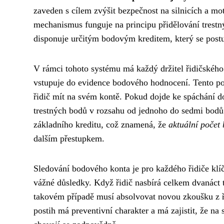
zaveden s cílem zvýšit bezpečnost na silnicích a mo
mechanismus funguje na principu přidělování trestn
disponuje určitým bodovým kreditem, který se postu
V rámci tohoto systému má každý držitel řidičskéh
vstupuje do evidence bodového hodnocení. Tento p
řidič mít na svém kontě. Pokud dojde ke spáchání dop
trestných bodů v rozsahu od jednoho do sedmi bodů 
základního kreditu, což znamená, že
aktuální počet
dalším přestupkem.
Sledování bodového konta je pro každého řidiče klí
vážné důsledky. Když řidič nasbírá celkem dvanáct 
takovém případě musí absolvovat novou zkoušku z ř
postih má preventivní charakter a má zajistit, že na s