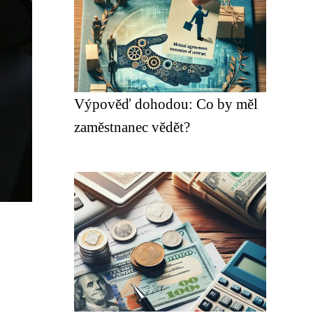
Výpověď dohodou: Co by měl
zaměstnanec vědět?