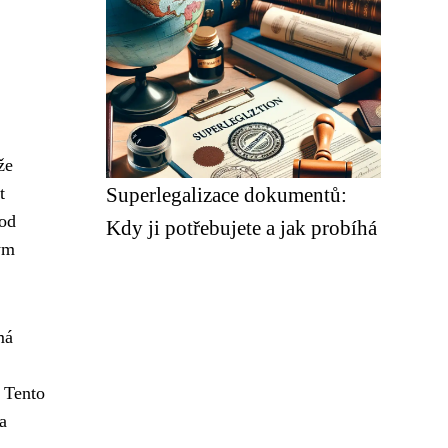
že
t
Superlegalizace dokumentů:
 od
Kdy ji potřebujete a jak probíhá
ým
má
 Tento
a