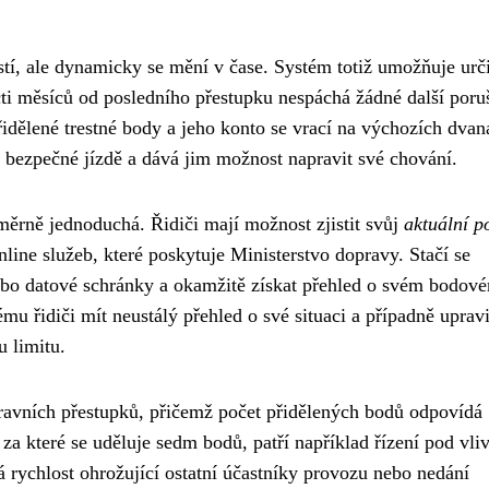
stí, ale dynamicky se mění v čase. Systém totiž umožňuje urč
ti měsíců od posledního přestupku nespáchá žádné další poru
idělené trestné body a jeho konto se vrací na výchozích dvan
 bezpečné jízdě a dává jim možnost napravit své chování.
měrně jednoduchá. Řidiči mají možnost zjistit svůj
aktuální p
line služeb, které poskytuje Ministerstvo dopravy. Stačí se
nebo datové schránky a okamžitě získat přehled o svém bodov
u řidiči mít neustálý přehled o své situaci a případně upravi
 limitu.
ravních přestupků, přičemž počet přidělených bodů odpovídá
 za které se uděluje sedm bodů, patří například řízení pod vl
 rychlost ohrožující ostatní účastníky provozu nebo nedání