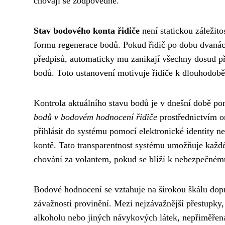
chovají se zodpovědně.
Stav bodového konta řidiče
není statickou záležito
formu regenerace bodů. Pokud řidič po dobu dvanác
předpisů, automaticky mu zanikají všechny dosud př
bodů. Toto ustanovení motivuje řidiče k dlouhodobě
Kontrola aktuálního stavu bodů je v dnešní době po
bodů v bodovém hodnocení řidiče
prostřednictvím on
přihlásit do systému pomocí elektronické identity 
kontě. Tato transparentnost systému umožňuje každém
chování za volantem, pokud se blíží k nebezpečnému
Bodové hodnocení se vztahuje na širokou škálu dop
závažnosti provinění. Mezi nejzávažnější přestupky,
alkoholu nebo jiných návykových látek, nepřiměřená