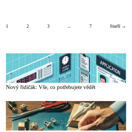
1
2
3
...
7
Starší →
Nový řidičák: Vše, co potřebujete vědět