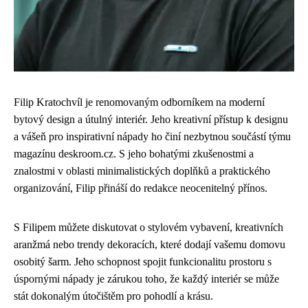
Filip Kratochvíl je renomovaným odborníkem na moderní
bytový design a útulný interiér. Jeho kreativní přístup k designu
a vášeň pro inspirativní nápady ho činí nezbytnou součástí týmu
magazínu deskroom.cz. S jeho bohatými zkušenostmi a
znalostmi v oblasti minimalistických doplňků a praktického
organizování, Filip přináší do redakce neocenitelný přínos.
S Filipem můžete diskutovat o stylovém vybavení, kreativních
aranžmá nebo trendy dekoracích, které dodají vašemu domovu
osobitý šarm. Jeho schopnost spojit funkcionalitu prostoru s
úspornými nápady je zárukou toho, že každý interiér se může
stát dokonalým útočištěm pro pohodlí a krásu.