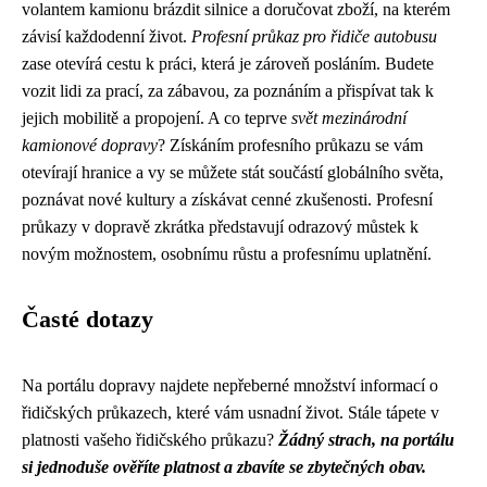
volantem kamionu brázdit silnice a doručovat zboží, na kterém
závisí každodenní život.
Profesní průkaz pro řidiče autobusu
zase otevírá cestu k práci, která je zároveň posláním. Budete
vozit lidi za prací, za zábavou, za poznáním a přispívat tak k
jejich mobilitě a propojení. A co teprve
svět mezinárodní
kamionové dopravy
? Získáním profesního průkazu se vám
otevírají hranice a vy se můžete stát součástí globálního světa,
poznávat nové kultury a získávat cenné zkušenosti. Profesní
průkazy v dopravě zkrátka představují odrazový můstek k
novým možnostem, osobnímu růstu a profesnímu uplatnění.
Časté dotazy
Na portálu dopravy najdete nepřeberné množství informací o
řidičských průkazech, které vám usnadní život. Stále tápete v
platnosti vašeho řidičského průkazu?
Žádný strach, na portálu
si jednoduše ověříte platnost a zbavíte se zbytečných obav.