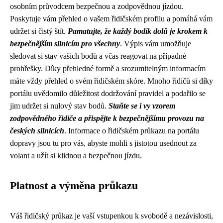
osobním průvodcem bezpečnou a zodpovědnou jízdou.
Poskytuje vám přehled o vašem řidičském profilu a pomáhá vám
udržet si čistý štít.
Pamatujte, že každý bodík dolů je krokem k
bezpečnějším silnicím pro všechny
. Výpis vám umožňuje
sledovat si stav vašich bodů a včas reagovat na případné
prohřešky. Díky přehledné formě a srozumitelným informacím
máte vždy přehled o svém řidičském skóre. Mnoho řidičů si díky
portálu uvědomilo důležitost dodržování pravidel a podařilo se
jim udržet si nulový stav bodů.
Staňte se i vy vzorem
zodpovědného řidiče a přispějte k bezpečnějšímu provozu na
českých silnicích
. Informace o řidičském průkazu na portálu
dopravy jsou tu pro vás, abyste mohli s jistotou usednout za
volant a užít si klidnou a bezpečnou jízdu.
Platnost a výměna průkazu
Váš řidičský průkaz je vaší vstupenkou k svobodě a nezávislosti,