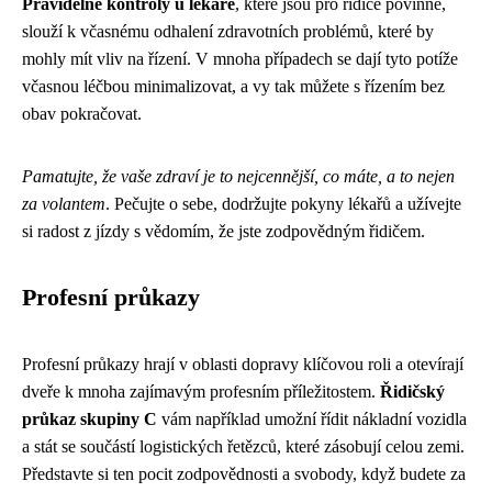
Pravidelné kontroly u lékaře
, které jsou pro řidiče povinné,
slouží k včasnému odhalení zdravotních problémů, které by
mohly mít vliv na řízení. V mnoha případech se dají tyto potíže
včasnou léčbou minimalizovat, a vy tak můžete s řízením bez
obav pokračovat.
Pamatujte, že vaše zdraví je to nejcennější, co máte, a to nejen
za volantem
. Pečujte o sebe, dodržujte pokyny lékařů a užívejte
si radost z jízdy s vědomím, že jste zodpovědným řidičem.
Profesní průkazy
Profesní průkazy hrají v oblasti dopravy klíčovou roli a otevírají
dveře k mnoha zajímavým profesním příležitostem.
Řidičský
průkaz skupiny C
vám například umožní řídit nákladní vozidla
a stát se součástí logistických řetězců, které zásobují celou zemi.
Představte si ten pocit zodpovědnosti a svobody, když budete za