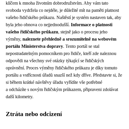
klíčem k mnoha životním dobrodružstvím. Aby vám tato
svoboda vydržela co nejdéle, je důležité mít na paměti platnost
vašeho řidičského průkazu. Naštěstí je systém nastaven tak, aby
byla jeho obnova co nejjednodušší.
Informace o platnosti
vašeho řidičského průkazu
, stejně jako o procesu jeho
výměny,
naleznete přehledně a srozumitelně na webovém
portálu Ministerstva dopravy
. Tento portál se stal
nepostradatelným pomocníkem pro řidiče, kteří zde naleznou
odpovědi na všechny své otázky týkající se řidičských
oprávnění. Proces výměny řidičského průkazu je díky tomuto
portálu a vstřícnosti úřadů snazší než kdy dříve. Představte si, že
si během krátké návštěvy úřadu vyřídíte vše potřebné
a odcházíte s novým řidičským průkazem, připraveni zdolávat
další kilometry.
Ztráta nebo odcizení