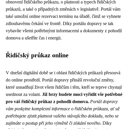
obnovení řidičského průkazu, o platnosti a typech řidičských
průkazů, a také o případných změnách v legislativě. Portál vám
také umožní online rezervaci termínu na úřadě, čímž se vyhnete
zdlouhavému čekání ve frontě. Díky portálu dopravy se tak
vybavíte všemi potřebnými informacemi a dokumenty z pohodlí
domova a ušetříte čas i energii.
Řidičský průkaz online
V dnešní digitální době se i oblast řidičských průkazů přesouvá
do online prostředí. Portál dopravy přináší revoluční změny,
které usnadňují život všem řidičům i těm, kteří se teprve chystají
usednout za volant.
Již brzy budete moci vyřídit vše potřebné
pro váš řidičský průkaz z pohodlí domova.
Portál dopravy
vám poskytne komplexní informace o řidičském průkazu, ať už
potřebujete zjistit platnost vašeho stávajícího dokladu, nebo se
zajímáte o postup při jeho výměně či získání nového.
Díky