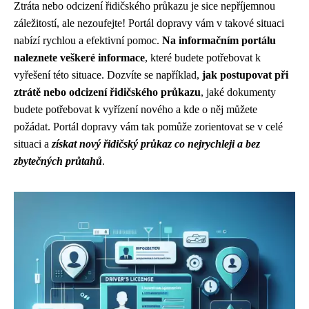
Ztráta nebo odcizení řidičského průkazu je sice nepříjemnou
záležitostí, ale nezoufejte! Portál dopravy vám v takové situaci
nabízí rychlou a efektivní pomoc.
Na informačním portálu
naleznete veškeré informace
, které budete potřebovat k
vyřešení této situace. Dozvíte se například,
jak postupovat při
ztrátě nebo odcizení řidičského průkazu
, jaké dokumenty
budete potřebovat k vyřízení nového a kde o něj můžete
požádat. Portál dopravy vám tak pomůže zorientovat se v celé
situaci a
získat nový řidičský průkaz co nejrychleji a bez
zbytečných průtahů
.