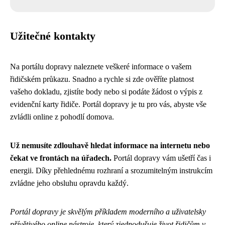
Užitečné kontakty
Na portálu dopravy naleznete veškeré informace o vašem
řidičském průkazu. Snadno a rychle si zde ověříte platnost
vašeho dokladu, zjistíte body nebo si podáte žádost o výpis z
evidenční karty řidiče. Portál dopravy je tu pro vás, abyste vše
zvládli online z pohodlí domova.
Už nemusíte zdlouhavě hledat informace na internetu nebo
čekat ve frontách na úřadech.
Portál dopravy vám ušetří čas i
energii. Díky přehlednému rozhraní a srozumitelným instrukcím
zvládne jeho obsluhu opravdu každý.
Portál dopravy je skvělým příkladem moderního a uživatelsky
přívětivého online nástroje, který zjednodušuje život řidičům v