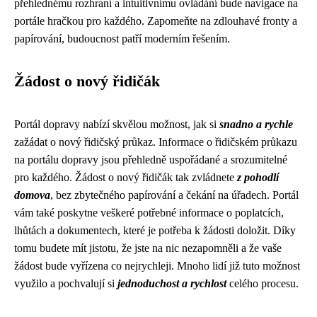
přehlednému rozhraní a intuitivnímu ovládání bude navigace na
portále hračkou pro každého. Zapomeňte na zdlouhavé fronty a
papírování, budoucnost patří moderním řešením.
Žádost o nový řidičák
Portál dopravy nabízí skvělou možnost, jak si
snadno a rychle
zažádat o nový řidičský průkaz. Informace o řidičském průkazu
na portálu dopravy jsou přehledně uspořádané a srozumitelné
pro každého. Žádost o nový řidičák tak zvládnete
z pohodlí
domova
, bez zbytečného papírování a čekání na úřadech. Portál
vám také poskytne veškeré potřebné informace o poplatcích,
lhůtách a dokumentech, které je potřeba k žádosti doložit. Díky
tomu budete mít jistotu, že jste na nic nezapomněli a že vaše
žádost bude vyřízena co nejrychleji. Mnoho lidí již tuto možnost
využilo a pochvalují si
jednoduchost a rychlost
celého procesu.