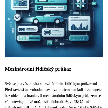
Mezinárodní řidičský průkaz
Svět se pro vás otevírá s mezinárodním řidičským průkazem!
Představte si tu svobodu –
cestovat autem
kamkoli si zamanete,
bez ohledu na hranice. S mezinárodním řidičským průkazem se
vám otevírají nové možnosti a dobrodružství.
Už žádné
zdlouhavé vyřizování
v cizí zemi, stačí vám váš český řidičský