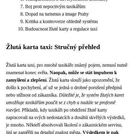
Boj proti nepoctivým taxikářům
Dopad na turismus a image Prahy
Kritika a kontroverze ohledně systému
Budoucnost žluté karty a regulace taxi
Žlutá karta taxi: Stručný přehled
Žlutá karta taxi, pro mnohé taxikáře známý pojem, nemusí nutně
znamenat konec světa.
Naopak, může se stát impulsem k
zamyšlení a zlepšení
. Žlutá karta slouží jako upozornění, že
došlo k pochybení, ať už se jedná o drobné porušení předpisů
nebo stížnost od zákazníka.
Důležité je, že systém žlutých karet
umožňuje taxikářům poučit se z chyb a nadále se profesně
rozvíjet.
Příkladů, kdy taxikáři po obdržení žluté karty
zapracovali na svých nedostatcích a dosáhli skvělých výsledků,
je mnoho. Někteří absolvovali školení o zákaznickém servisu,
jiní se zaměřili na detailní znalost města.
Výsledkem je pak