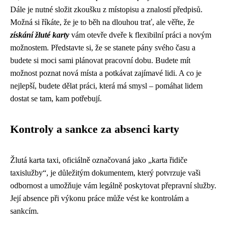
Dále je nutné složit zkoušku z místopisu a znalostí předpisů.
Možná si říkáte, že je to běh na dlouhou trať, ale věřte, že
získání žluté karty
vám otevře dveře k flexibilní práci a novým
možnostem. Představte si, že se stanete pány svého času a
budete si moci sami plánovat pracovní dobu. Budete mít
možnost poznat nová místa a potkávat zajímavé lidi. A co je
nejlepší, budete dělat práci, která má smysl – pomáhat lidem
dostat se tam, kam potřebují.
Kontroly a sankce za absenci karty
Žlutá karta taxi, oficiálně označovaná jako „karta řidiče
taxislužby“, je důležitým dokumentem, který potvrzuje vaši
odbornost a umožňuje vám legálně poskytovat přepravní služby.
Její absence při výkonu práce může vést ke kontrolám a
sankcím.