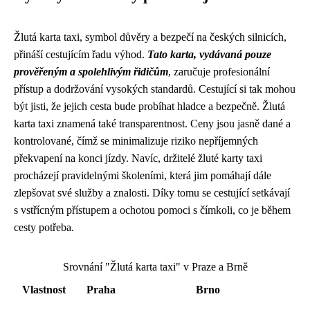
Žlutá karta taxi, symbol důvěry a bezpečí na českých silnicích,
přináší cestujícím řadu výhod.
Tato karta, vydávaná pouze
prověřeným a spolehlivým řidičům
, zaručuje profesionální
přístup a dodržování vysokých standardů. Cestující si tak mohou
být jisti, že jejich cesta bude probíhat hladce a bezpečně. Žlutá
karta taxi znamená také transparentnost. Ceny jsou jasně dané a
kontrolované, čímž se minimalizuje riziko nepříjemných
překvapení na konci jízdy. Navíc, držitelé žluté karty taxi
procházejí pravidelnými školeními, která jim pomáhají dále
zlepšovat své služby a znalosti. Díky tomu se cestující setkávají
s vstřícným přístupem a ochotou pomoci s čímkoli, co je během
cesty potřeba.
Srovnání "Žlutá karta taxi" v Praze a Brně
Vlastnost
Praha
Brno