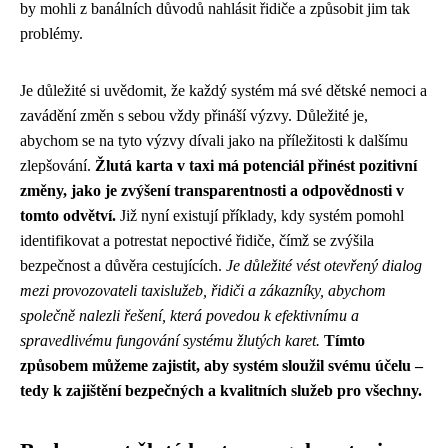
by mohli z banálních důvodů nahlásit řidiče a způsobit jim tak
problémy.
Je důležité si uvědomit, že každý systém má své dětské nemoci a
zavádění změn s sebou vždy přináší výzvy. Důležité je,
abychom se na tyto výzvy dívali jako na příležitosti k dalšímu
zlepšování.
Žlutá karta v taxi má potenciál přinést pozitivní
změny, jako je zvýšení transparentnosti a odpovědnosti v
tomto odvětví.
Již nyní existují příklady, kdy systém pomohl
identifikovat a potrestat nepoctivé řidiče, čímž se zvýšila
bezpečnost a důvěra cestujících.
Je důležité vést otevřený dialog
mezi provozovateli taxislužeb, řidiči a zákazníky, abychom
společně nalezli řešení, která povedou k efektivnímu a
spravedlivému fungování systému žlutých karet.
Tímto
způsobem můžeme zajistit, aby systém sloužil svému účelu –
tedy k zajištění bezpečných a kvalitních služeb pro všechny.