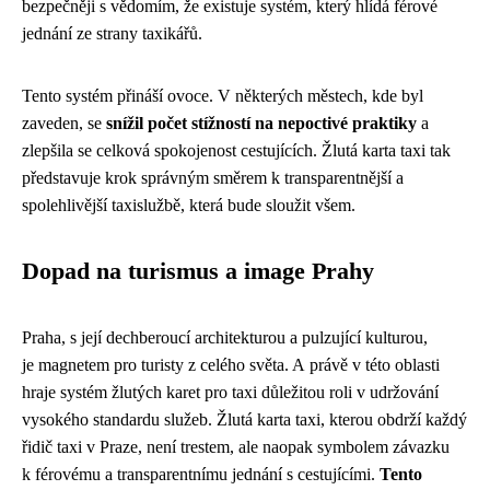
bezpečněji s vědomím, že existuje systém, který hlídá férové
jednání ze strany taxikářů.
Tento systém přináší ovoce. V některých městech, kde byl
zaveden, se
snížil počet stížností na nepoctivé praktiky
a
zlepšila se celková spokojenost cestujících. Žlutá karta taxi tak
představuje krok správným směrem k transparentnější a
spolehlivější taxislužbě, která bude sloužit všem.
Dopad na turismus a image Prahy
Praha, s její dechberoucí architekturou a pulzující kulturou,
je magnetem pro turisty z celého světa. A právě v této oblasti
hraje systém žlutých karet pro taxi důležitou roli v udržování
vysokého standardu služeb. Žlutá karta taxi, kterou obdrží každý
řidič taxi v Praze, není trestem, ale naopak symbolem závazku
k férovému a transparentnímu jednání s cestujícími.
Tento