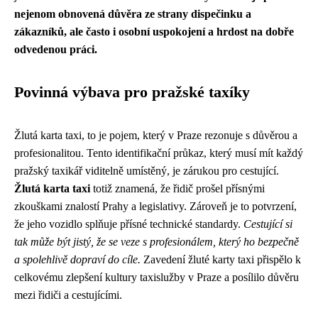
nejenom obnovená důvěra ze strany dispečinku a
zákazníků, ale často i osobní uspokojení a hrdost na dobře
odvedenou práci.
Povinná výbava pro pražské taxíky
Žlutá karta taxi, to je pojem, který v Praze rezonuje s důvěrou a
profesionalitou. Tento identifikační průkaz, který musí mít každý
pražský taxikář viditelně umístěný, je zárukou pro cestující.
Žlutá karta taxi
totiž znamená, že řidič prošel přísnými
zkouškami znalostí Prahy a legislativy. Zároveň je to potvrzení,
že jeho vozidlo splňuje přísné technické standardy.
Cestující si
tak může být jistý, že se veze s profesionálem, který ho bezpečně
a spolehlivě dopraví do cíle.
Zavedení žluté karty taxi přispělo k
celkovému zlepšení kultury taxislužby v Praze a posílilo důvěru
mezi řidiči a cestujícími.