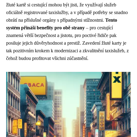
žluté kartě si cestující mohou být jisti, že využívají služeb
oficiálně registrované taxislužby, a v případě potřeby se snadno
obrátí na příslušné orgány s případnými stížnostmi.
Tento
systém přináší benefity pro obě strany
– pro cestující
znamená větší bezpečnost a jistotu, pro poctivé řidiče pak
posiluje jejich důvěryhodnost a prestiž. Zavedení žluté karty je
tak pozitivním krokem k modernizaci a zkvalitnění taxislužeb, z
čehož budou profitovat všichni zúčastnění.