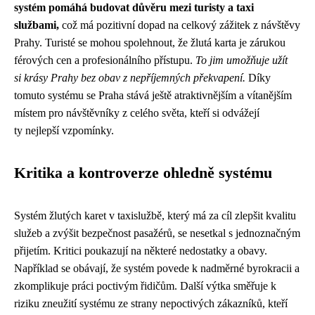
systém pomáhá budovat důvěru mezi turisty a taxi
službami,
což má pozitivní dopad na celkový zážitek z návštěvy
Prahy. Turisté se mohou spolehnout, že žlutá karta je zárukou
férových cen a profesionálního přístupu.
To jim umožňuje užít
si krásy Prahy bez obav z nepříjemných překvapení.
Díky
tomuto systému se Praha stává ještě atraktivnějším a vítanějším
místem pro návštěvníky z celého světa, kteří si odvážejí
ty nejlepší vzpomínky.
Kritika a kontroverze ohledně systému
Systém žlutých karet v taxislužbě, který má za cíl zlepšit kvalitu
služeb a zvýšit bezpečnost pasažérů, se nesetkal s jednoznačným
přijetím. Kritici poukazují na některé nedostatky a obavy.
Například se obávají, že systém povede k nadměrné byrokracii a
zkomplikuje práci poctivým řidičům. Další výtka směřuje k
riziku zneužití systému ze strany nepoctivých zákazníků, kteří