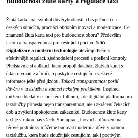
Budoucnost žluté karty a regulace taxi
Žlutá karta taxi, symbol důvěryhodnosti a bezpečnosti na
českých silnicích, prochází obdobím inovací a modernizace. Co
znamená žlutá karta taxi pro budoucnost oboru? Především
jistotu a transparentnost pro cestující i poctivé řidiče.
Digitalizace a moderní technologie
otevírají dveře k
efektivnější regulaci, zjednodušení procesů a posílení kontroly.
Představme si aplikaci, která propojí databázi žlutých karet s
údaji o vozidle a řidiči, a poskytne cestujícímu veškeré
informace ještě před jízdou.
Taková transparentnost posílí
důvěru v taxislužbu a zamezí nekalým praktikám.
Inspiraci
můžeme hledat v estonském Tallinnu, kde digitální platforma pro
taxislužby přinesla nejen transparentnost, ale i zkrácení čekacích
dob a zvýšení spokojenosti zákazníků. Budoucnost žluté karty
taxi je v rukou nás všech. Spoluprací, inovací a důrazem na
férové podmínky můžeme budovat moderní a důvěryhodnou
taxislužbu, která bude sloužit jak cestujícím, tak i poctivým