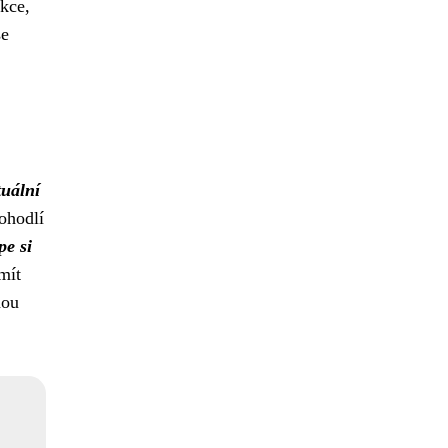
nkce,
se
tuální
ohodlí
pe si
mít
nou