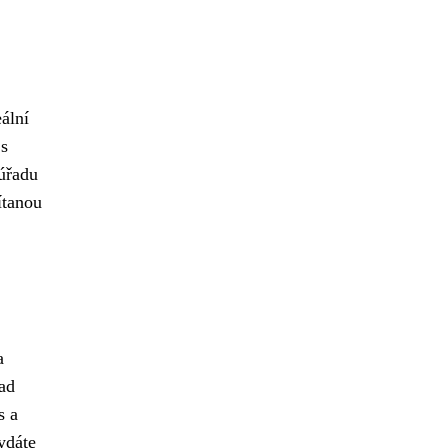
eální
 s
úřadu
ítanou
a
lad
s a
ydáte