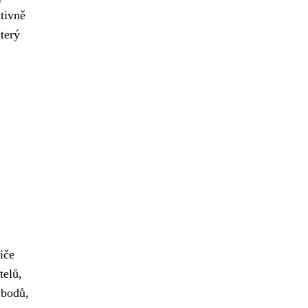
tivně
terý
iče
telů,
 bodů,