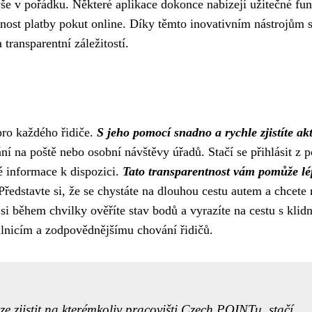
e vše v pořádku. Některé aplikace dokonce nabízejí užitečné fu
žnost platby pokut online. Díky těmto inovativním nástrojům 
ransparentní záležitostí.
pro každého řidiče.
S jeho pomocí snadno a rychle zjistíte ak
í na poště nebo osobní návštěvy úřadů. Stačí se přihlásit z p
 informace k dispozici.
Tato transparentnost vám pomůže lé
ředstavte si, že se chystáte na dlouhou cestu autem a chcete 
si během chvilky ověříte stav bodů a vyrazíte na cestu s klid
ilnicím a zodpovědnějšímu chování řidičů.
 zjistit na kterémkoliv pracovišti Czech POINTu, stačí