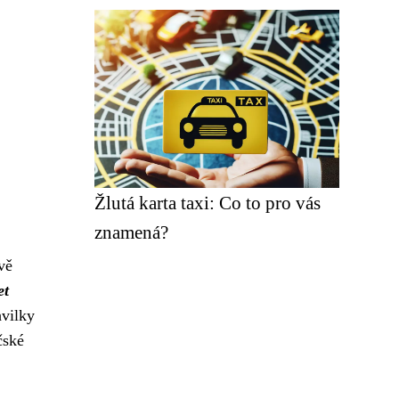
Žlutá karta taxi: Co to pro vás
znamená?
vě
et
hvilky
čské