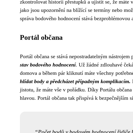
zkontrolovat historii přestupků a ujistit se, že mát
jako jsou upozornění na blížící se termíny nebo mo
správa bodového hodnocení stává bezproblémovou a t
Portál občana
Portál občana se stává nepostradatelným nástrojem 
stav bodového hodnocení
. Už žádné zdlouhavé čekán
domova a během pár kliknutí máte všechny potřebné
hlídat body a předcházet případným komplikacím.
P
jistotu, že máte vše v pořádku. Díky Portálu občana 
hlavou. Portál občana tak přispívá k bezpečnějším s
Počet bodů v bodovém hodnocení řidiče lze