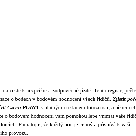
m na cestě k bezpečné a zodpovědné jízdě. Tento registr, pečli
mace o bodech v bodovém hodnocení všech řidičů.
Zjistit poč
ívit Czech POINT
s platným dokladem totožnosti, a během c
ce o bodovém hodnocení vám pomohou lépe vnímat vaše řidi
nicích. Pamatujte, že každý bod je cenný a přispívá k vaší
ního provozu.