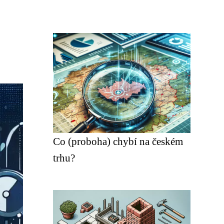
Co (proboha) chybí na českém
trhu?