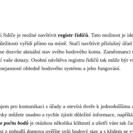
 řidiče je možné navštívit
registr řidičů
. Tato možnost je id
áležitosti vyřídí přímo na místě. Stačí navštívit příslušný úřad
se dozvíte aktuální stav svého bodového konta. Zaměstnanci 
vaše dotazy. Osobní návštěva registru řidičů tak může být v
h nejasností ohledně bodového systému a jeho fungování.
rojem pro komunikaci s úřady a otevírá dveře k jednoduššímu 
nky můžete snadno a rychle zjistit důležité informace, napřík
 o počtu bodů
je otázkou několika kliknutí a ušetří vám tak ča
e si z pohodlí domova ověříte svůj bodový stav a s klidem se v