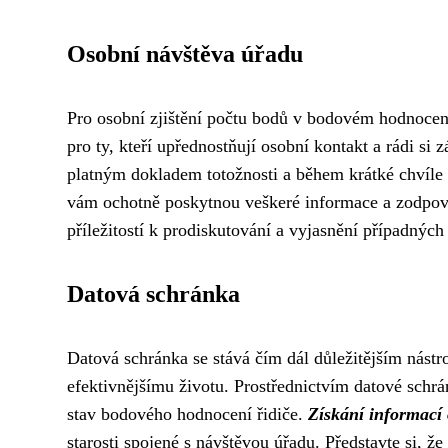
Osobní návštěva úřadu
Pro osobní zjištění počtu bodů v bodovém hodnocení
pro ty, kteří upřednostňují osobní kontakt a rádi si z
platným dokladem totožnosti a během krátké chvíle 
vám ochotně poskytnou veškeré informace a zodpoví 
příležitostí k prodiskutování a vyjasnění případnýc
Datová schránka
Datová schránka se stává čím dál důležitějším nást
efektivnějšímu životu. Prostřednictvím datové schrá
stav bodového hodnocení řidiče.
Získání informací
starosti spojené s návštěvou úřadu. Představte si, ž