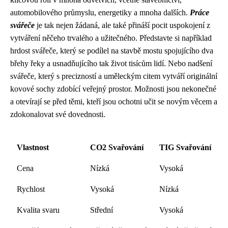
automobilového průmyslu, energetiky a mnoha dalších.
Práce
svářeče
je tak nejen žádaná, ale také přináší pocit uspokojení z
vytváření něčeho trvalého a užitečného. Představte si například
hrdost svářeče, který se podílel na stavbě mostu spojujícího dva
břehy řeky a usnadňujícího tak život tisícům lidí. Nebo nadšení
svářeče, který s precizností a uměleckým citem vytváří originální
kovové sochy zdobící veřejný prostor. Možnosti jsou nekonečné
a otevírají se před těmi, kteří jsou ochotni učit se novým věcem a
zdokonalovat své dovednosti.
Vlastnost
CO2 Svařování
TIG Svařování
Cena
Nízká
Vysoká
Rychlost
Vysoká
Nízká
Kvalita svaru
Střední
Vysoká