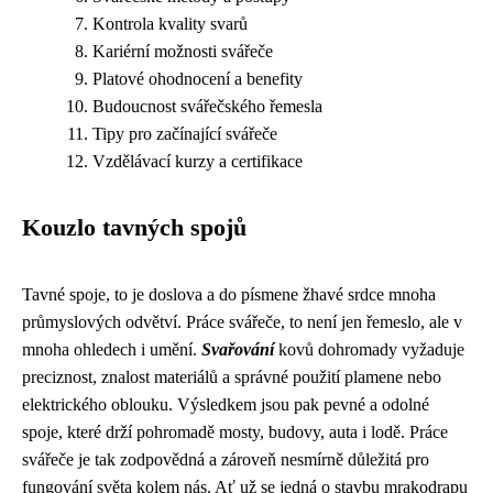
Kontrola kvality svarů
Kariérní možnosti svářeče
Platové ohodnocení a benefity
Budoucnost svářečského řemesla
Tipy pro začínající svářeče
Vzdělávací kurzy a certifikace
Kouzlo tavných spojů
Tavné spoje, to je doslova a do písmene žhavé srdce mnoha
průmyslových odvětví. Práce svářeče, to není jen řemeslo, ale v
mnoha ohledech i umění.
Svařování
kovů dohromady vyžaduje
preciznost, znalost materiálů a správné použití plamene nebo
elektrického oblouku. Výsledkem jsou pak pevné a odolné
spoje, které drží pohromadě mosty, budovy, auta i lodě. Práce
svářeče je tak zodpovědná a zároveň nesmírně důležitá pro
fungování světa kolem nás. Ať už se jedná o stavbu mrakodrapu