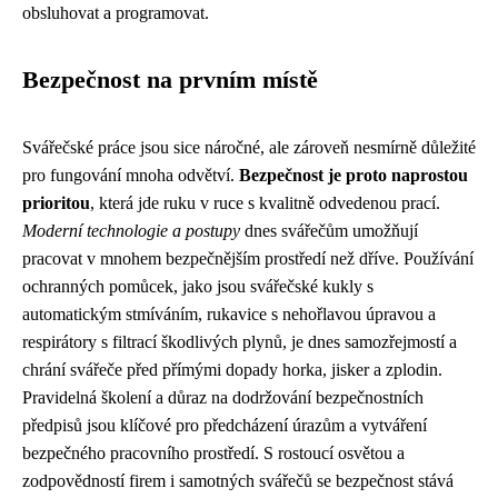
obsluhovat a programovat.
Bezpečnost na prvním místě
Svářečské práce jsou sice náročné, ale zároveň nesmírně důležité
pro fungování mnoha odvětví.
Bezpečnost je proto naprostou
prioritou
, která jde ruku v ruce s kvalitně odvedenou prací.
Moderní technologie a postupy
dnes svářečům umožňují
pracovat v mnohem bezpečnějším prostředí než dříve. Používání
ochranných pomůcek, jako jsou svářečské kukly s
automatickým stmíváním, rukavice s nehořlavou úpravou a
respirátory s filtrací škodlivých plynů, je dnes samozřejmostí a
chrání svářeče před přímými dopady horka, jisker a zplodin.
Pravidelná školení a důraz na dodržování bezpečnostních
předpisů jsou klíčové pro předcházení úrazům a vytváření
bezpečného pracovního prostředí. S rostoucí osvětou a
zodpovědností firem i samotných svářečů se bezpečnost stává