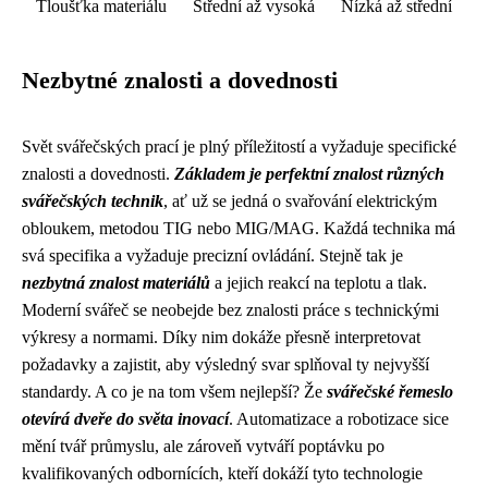
Tloušťka materiálu
Střední až vysoká
Nízká až střední
Nezbytné znalosti a dovednosti
Svět svářečských prací je plný příležitostí a vyžaduje specifické
znalosti a dovednosti.
Základem je perfektní znalost různých
svářečských technik
, ať už se jedná o svařování elektrickým
obloukem, metodou TIG nebo MIG/MAG. Každá technika má
svá specifika a vyžaduje precizní ovládání. Stejně tak je
nezbytná znalost materiálů
a jejich reakcí na teplotu a tlak.
Moderní svářeč se neobejde bez znalosti práce s technickými
výkresy a normami. Díky nim dokáže přesně interpretovat
požadavky a zajistit, aby výsledný svar splňoval ty nejvyšší
standardy. A co je na tom všem nejlepší? Že
svářečské řemeslo
otevírá dveře do světa inovací
. Automatizace a robotizace sice
mění tvář průmyslu, ale zároveň vytváří poptávku po
kvalifikovaných odbornících, kteří dokáží tyto technologie