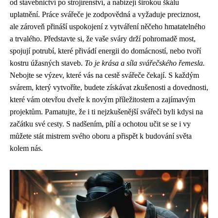
od stavebnictví po strojírenství, a nabízejí širokou škálu
uplatnění. Práce svářeče je zodpovědná a vyžaduje preciznost,
ale zároveň přináší uspokojení z vytváření něčeho hmatatelného
a trvalého. Představte si, že vaše sváry drží pohromadě most,
spojují potrubí, které přivádí energii do domácností, nebo tvoří
kostru úžasných staveb.
To je krása a síla svářečského řemesla.
Nebojte se výzev, které vás na cestě svářeče čekají. S každým
svárem, který vytvoříte, budete získávat zkušenosti a dovednosti,
které vám otevřou dveře k novým příležitostem a zajímavým
projektům. Pamatujte, že i ti nejzkušenější svářeči byli kdysi na
začátku své cesty. S nadšením, pílí a ochotou učit se se i vy
můžete stát mistrem svého oboru a přispět k budování světa
kolem nás.