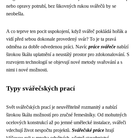
nebo opravy potrubí, bez šikovných rukou svářečů by se
neobešla.
A co teprve ten pocit uspokojení, když svářeč pokládá hořák a
vidí před sebou dokonale provedený svár? To je ta pravá
odměna za dobře odvedenou práci. Navíc
práce svářeče
nabízí
širokou škálu uplatnění a neustálý prostor pro zdokonalování. S
rozvojem technologií se objevují nové metody svařování a s
nimi i nové možnosti.
Typy svářečských prací
Svět svářečských prací je neuvěřitelně rozmanitý a nabízí
širokou škálu možností pro zručné řemeslníky. Od mohutných
ocelových konstrukcí až po jemné umělecké instalace, svářeči
vdechují život nespočtu projektů.
Svářečské práce
hrají
klíčovou roli v mnoha odvětvích, včetně stavebnictví,