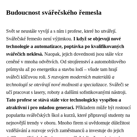
Budoucnost svářečského řemesla
Svět se neustále vyvíjí a s ním i profese, které ho utvářejí.
Svářečské řemeslo není výjimkou.
I když se objevují nové
technologie a automatizace, poptávka po kvalifikovaných
svářečích neklesá.
Naopak, jejich dovednosti jsou stále více
ceněné v mnoha odvětvích. Od strojírenství a automobilového
průmyslu až po energetiku a stavbu lodí – všude tam hrají
svářeči klíčovou roli.
S rozvojem moderních materiálů a
technologií se otevírají nové možnosti a specializace.
Svářeči se
učí pracovat s lasery, roboty a dalšími sofistikovanými nástroji.
Tato profese se stává stále více technologicky vyspělou a
atraktivní i pro mladou generaci.
Příkladem může být rostoucí
popularita svářečských škol a kurzů, které připravují studenty na
nejnovější trendy v oboru. Mnoho firem si uvědomuje důležitost
vzdělávání a rozvoje svých zaměstnanců a investuje do jejich