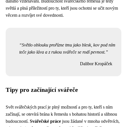
dalšího vzdělávání. Budoucnost svářečského řemesla je tedy
světlá a plná příležitostí pro ty, kteří jsou ochotni se učit novým
věcem a rozvíjet své dovednosti.
Světlo oblouku prořízne tmu jako blesk, kov pod ním
teče jako láva a z rukou svářeče se rodí pevnost.
Dalibor Kropáček
Tipy pro začínající svářeče
Svět svářečských prací je plný možností a pro ty, kteří s ním
začínají, se otevírá brána k řemeslu s bohatou historií a slibnou
budoucností.
Svářečské práce
jsou žádané v mnoha odvětvích,