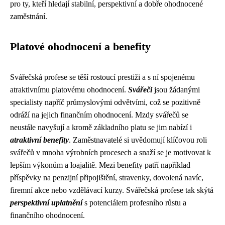
pro ty, kteří hledají stabilní, perspektivní a dobře ohodnocené
zaměstnání.
Platové ohodnocení a benefity
Svářečská profese se těší rostoucí prestiži a s ní spojenému
atraktivnímu platovému ohodnocení.
Svářeči
jsou žádanými
specialisty napříč průmyslovými odvětvími, což se pozitivně
odráží na jejich finančním ohodnocení. Mzdy svářečů se
neustále navyšují a kromě základního platu se jim nabízí i
atraktivní benefity
. Zaměstnavatelé si uvědomují klíčovou roli
svářečů v mnoha výrobních procesech a snaží se je motivovat k
lepším výkonům a loajalitě. Mezi benefity patří například
příspěvky na penzijní připojištění, stravenky, dovolená navíc,
firemní akce nebo vzdělávací kurzy. Svářečská profese tak skýtá
perspektivní uplatnění
s potenciálem profesního růstu a
finančního ohodnocení.