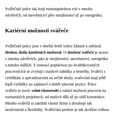
Svářečské práce tak hrají
nezastupitelnou
roli v mnoha
odvětvích, od stavebnictví přes strojírenství až po energetiku.
Kariérní možnosti svářeče
Svářečské práce jsou v dnešní době velice žádané a nabízejí
širokou škálu kariérních možností
. O
zkušené svářeče
je nouze
v mnoha odvětvích, jako je strojírenství, stavebnictví, energetika
a mnoho dalších. S rostoucí poptávkou po kvalifikovaných
pracovnících se zvyšují i mzdové nabídky a benefity. Svářeči s
certifikáty a specializacemi na určité druhy svařování mají ještě
lepší vyhlídky na zajímavé a dobře placené pozice. Práce
svářeče je navíc
velmi různorodá
a nabízí možnost pracovat na
rozmanitých projektech, od malých dílů až po obří konstrukce.
Mnoho svářečů si zakládá vlastní firmy a dosahuje tak
nezávislosti a flexibility. Svářečská profese je tak skvělou volbou