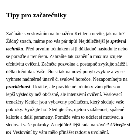
Tipy pro začátečníky
Začínáte s veslováním na trenažéru Kettler a nevíte, jak na to?
Žádný strach, máme pro vás pár tipů! Nejdůležitější je
správná
technika
. Před prvním tréninkem si ji důkladně nastudujte nebo
se poraďte s trenérem. Zabraňte tak zranění a maximalizujete
efektivitu cvičení. Začněte pozvolna a postupně zvyšujte zátěž i
délku tréninku. Vaše tělo si tak na nový pohyb zvykne a vy se
vyhnete nadměrné únavě či svalové horečce. Nezapomínejte na
pravidelnost
. I krátké, ale pravidelné tréninky vám přinesou
lepší výsledky než občasné, ale intenzivní cvičení. Veslovací
trenažéry Kettler jsou vybaveny počítačem, který sleduje vaše
pokroky. Využijte ho! Sledujte čas, ujetou vzdálenost, spálené
kalorie a další parametry. Pomůže vám to udržet si motivaci a
sledovat vaše pokroky. A nejdůležitější rada na závěr?
Užívejte si
to!
Veslování by vám mělo přinášet radost a uvolnění.