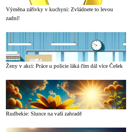
Výměna zářivky v kuchyni: Zvládnete to levou
zadní!
Ženy v akci: Práce u policie láká čím dál více Češek
Rudbekie: Slunce na vaší zahradě