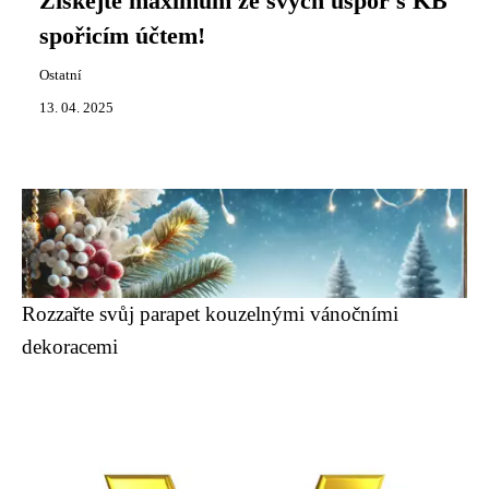
Získejte maximum ze svých úspor s KB
spořicím účtem!
Ostatní
13. 04. 2025
Rozzařte svůj parapet kouzelnými vánočními
dekoracemi