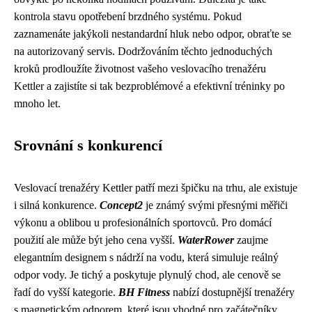
kontrola stavu opotřebení brzdného systému. Pokud
zaznamenáte jakýkoli nestandardní hluk nebo odpor, obraťte se
na autorizovaný servis. Dodržováním těchto jednoduchých
kroků prodloužíte životnost vašeho veslovacího trenažéru
Kettler a zajistíte si tak bezproblémové a efektivní tréninky po
mnoho let.
Srovnání s konkurencí
Veslovací trenažéry Kettler patří mezi špičku na trhu, ale existuje
i silná konkurence.
Concept2
je známý svými přesnými měřiči
výkonu a oblibou u profesionálních sportovců. Pro domácí
použití ale může být jeho cena vyšší.
WaterRower
zaujme
elegantním designem s nádrží na vodu, která simuluje reálný
odpor vody. Je tichý a poskytuje plynulý chod, ale cenově se
řadí do vyšší kategorie.
BH Fitness
nabízí dostupnější trenažéry
s magnetickým odporem, které jsou vhodné pro začátečníky.