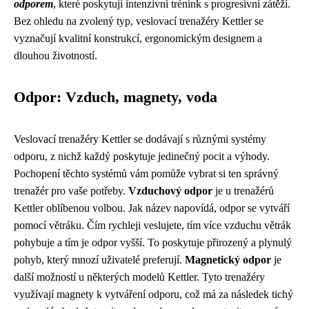
odporem
, které poskytují intenzivní trénink s progresivní zátěží.
Bez ohledu na zvolený typ, veslovací trenažéry Kettler se
vyznačují kvalitní konstrukcí, ergonomickým designem a
dlouhou životností.
Odpor: Vzduch, magnety, voda
Veslovací trenažéry Kettler se dodávají s různými systémy
odporu, z nichž každý poskytuje jedinečný pocit a výhody.
Pochopení těchto systémů vám pomůže vybrat si ten správný
trenažér pro vaše potřeby.
Vzduchový odpor
je u trenažérů
Kettler oblíbenou volbou. Jak název napovídá, odpor se vytváří
pomocí větráku. Čím rychleji veslujete, tím více vzduchu větrák
pohybuje a tím je odpor vyšší. To poskytuje přirozený a plynulý
pohyb, který mnozí uživatelé preferují.
Magnetický odpor
je
další možností u některých modelů Kettler. Tyto trenažéry
využívají magnety k vytváření odporu, což má za následek tichý