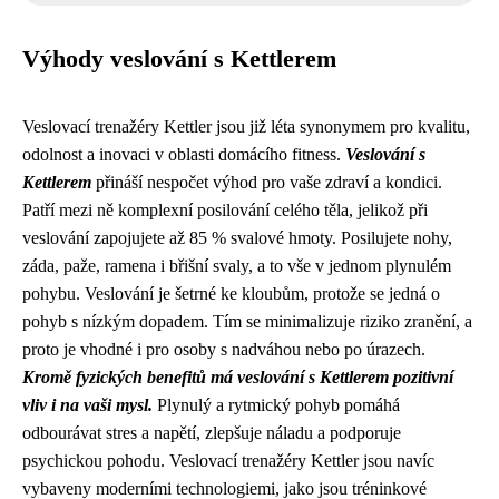
Výhody veslování s Kettlerem
Veslovací trenažéry Kettler jsou již léta synonymem pro kvalitu,
odolnost a inovaci v oblasti domácího fitness.
Veslování s
Kettlerem
přináší nespočet výhod pro vaše zdraví a kondici.
Patří mezi ně komplexní posilování celého těla, jelikož při
veslování zapojujete až 85 % svalové hmoty. Posilujete nohy,
záda, paže, ramena i břišní svaly, a to vše v jednom plynulém
pohybu. Veslování je šetrné ke kloubům, protože se jedná o
pohyb s nízkým dopadem. Tím se minimalizuje riziko zranění, a
proto je vhodné i pro osoby s nadváhou nebo po úrazech.
Kromě fyzických benefitů má veslování s Kettlerem pozitivní
vliv i na vaši mysl.
Plynulý a rytmický pohyb pomáhá
odbourávat stres a napětí, zlepšuje náladu a podporuje
psychickou pohodu. Veslovací trenažéry Kettler jsou navíc
vybaveny moderními technologiemi, jako jsou tréninkové