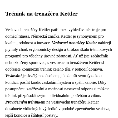
Trénink na trenažéru Kettler
Veslovací trenažéry Kettler patří mezi vyhledávané stroje pro
domácí fitness. Německá značka Kettler je synonymem pro
kvalitu, odolnost a inovace.
Veslovací trenažéry Kettler
nabízejí
plynulý chod, ergonomický design a širokou škálu tréninkových
programů pro všechny úrovně zdatnosti. Ať už jste začátečník
nebo zkušený sportovec, s veslovacím trenažérem Kettler si
dopřejete komplexní trénink celého těla v pohodlí domova.
Veslování
je skvělým způsobem, jak zlepšit svou fyzickou
kondici, posílit kardiovaskulární systém a spálit kalorie. Díky
postupnému zatěžování a možnosti nastavení odporu si můžete
trénink přizpůsobit svým individuálním potřebám a cílům.
Pravidelným tréninkem
na veslovacím trenažéru Kettler
dosáhnete viditelných výsledků v podobě zpevněného svalstva,
lepší kondice a štíhlejší postavy.