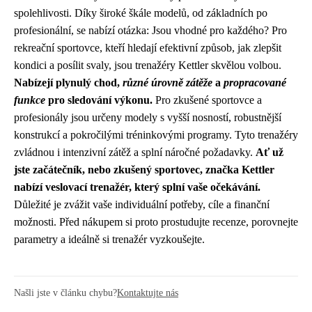
spolehlivosti. Díky široké škále modelů, od základních po
profesionální, se nabízí otázka: Jsou vhodné pro každého? Pro
rekreační sportovce, kteří hledají efektivní způsob, jak zlepšit
kondici a posílit svaly, jsou trenažéry Kettler skvělou volbou.
Nabízejí plynulý chod,
různé úrovně zátěže
a
propracované
funkce
pro sledování výkonu.
Pro zkušené sportovce a
profesionály jsou určeny modely s vyšší nosností, robustnější
konstrukcí a pokročilými tréninkovými programy. Tyto trenažéry
zvládnou i intenzivní zátěž a splní náročné požadavky.
Ať už
jste začátečník, nebo zkušený sportovec, značka Kettler
nabízí veslovací trenažér, který splní vaše očekávání.
Důležité je zvážit vaše individuální potřeby, cíle a finanční
možnosti. Před nákupem si proto prostudujte recenze, porovnejte
parametry a ideálně si trenažér vyzkoušejte.
Našli jste v článku chybu?
Kontaktujte nás