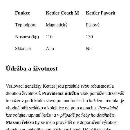
Funkce
Kettler Coach M
Kettler Favorit
Typ odporu
Magnetický
Pístový
Nosnost (kg)
110
130
Skladací
Ano
Ne
Údržba a životnost
Veslovací trenažéry Kettler jsou proslulé svou robustností a
dlouhou životností.
Pravidelná údržba
však pomůže udržet váš
trenažér v perfektním stavu po mnoho let. Po každém tréninku je
vhodné otřít sedátko a kolejnice od potu a prachu.
Pravidelně
kontrolujte napnutí řetězu a v případě potřeby ho dotáhněte.
Mazání řetězu
by se mělo provádět dle doporučení výrobce,
obvykle po několika hodinách používání. Důležitá je také