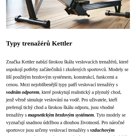
Typy trenažérů Kettler
Značka Kettler nabízí širokou škálu veslovacích trenažérů, které
uspokojí potřeby začátečníků i zkušených sportovců. Modely se
liší použitým brzdovým systémem, konstrukcí, funkcemi a
cenou. Mezi nejoblíbenější typy patří veslovací trenažéry s
vodním odporem
, které poskytují realistický a plynulý chod,
jenž věrně simuluje veslování na vodě. Pro uživatele, kteří
preferují tichý chod a širokou škálu odporu, jsou vhodné
trenažéry s
magnetickým brzdovým systémem
. Tyto modely se
vyznačují snadnou údržbou a dlouhou životností. Pro náročné
sportovce jsou určeny veslovací trenažéry s
vzduchovým