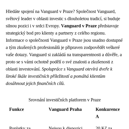
Hledáte spojení na Vanguard v Praze? Společnost Vanguard,
světový leader v oblasti investic s dlouholetou tradicí, si buduje
silnou pozici i v srdci Evropy.
Vanguard v Praze
představuje
strategický bod pro klienty a partnery z celého regionu.
Informace o společnosti Vanguard v Praze jsou snadno dostupné
a tým zkušených profesionálů je připraven zodpovědět veškeré
vaše dotazy. Vanguard si zakládá na transparentnosti a důvěře, a
proto se s vámi ochotně podělí o své znalosti a zkušenosti z
oblasti investování.
Spolupráce s Vanguard otevírá dveře k
široké škále investičních příležitostí a pomáhá klientům
dosáhnout jejich finančních cílů.
Srovnání investičních platforem v Praze
Funkce
Vanguard Praha
Konkurence
A
Poplatky za
Nejsou k dispozici,
20 Kč za