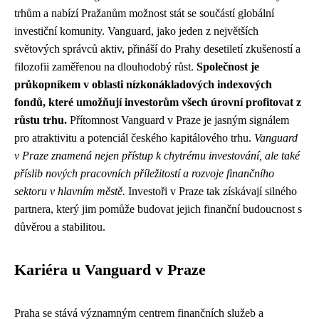
trhům a nabízí Pražanům možnost stát se součástí globální
investiční komunity. Vanguard, jako jeden z největších
světových správců aktiv, přináší do Prahy desetiletí zkušeností a
filozofii zaměřenou na dlouhodobý růst.
Společnost je
průkopníkem v oblasti nízkonákladových indexových
fondů, které umožňují investorům všech úrovní profitovat z
růstu trhu.
Přítomnost Vanguard v Praze je jasným signálem
pro atraktivitu a potenciál českého kapitálového trhu.
Vanguard
v Praze znamená nejen přístup k chytrému investování, ale také
příslib nových pracovních příležitostí a rozvoje finančního
sektoru v hlavním městě.
Investoři v Praze tak získávají silného
partnera, který jim pomůže budovat jejich finanční budoucnost s
důvěrou a stabilitou.
Kariéra u Vanguard v Praze
Praha se stává významným centrem finančních služeb a