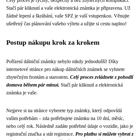
Celý proces je rychlý, bezpečný a bez zbytečných komplikací.
Stačí pár kliknutí a vaše elektronická známka je připravena. Už
žádné lepení a škrábání, vaše SPZ je vaší vstupenkou. Věnujte
ušetřený čas plánování vašeho výletu a užijte si cestu naplno!
Postup nákupu krok za krokem
Pořízení dálniční známky nebylo nikdy jednodušší! Díky
internetové stránce pro nákup dálničních známek se vyhnete
zbytečným frontám a starostem.
Celý proces zvládnete z pohodlí
domova během pár minut.
Stačí pár kliknutí a elektronická
známka je vaše.
Nejprve si na stránce vyberete typ známky, který odpovídá
vašim potřebám – zda potřebujete známku na 10 dní, měsíc,
nebo celý rok. Následně zadáte potřebné údaje o vozidle, jako je
registrační značka a stát registrace.
Pro platbu si můžete vybrat z