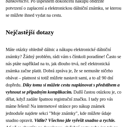
bankovnictví.
Po úspěšném dokončení nákupu obdržíte
potvrzení o zaplacení a elektronickou dálniční známku, se kterou
se můžete ihned vydat na cestu.
Nejčastější dotazy
Máte otázky ohledně dálnic a nákupu elektronické dálniční
známky? Žádný problém, rádi vám s čímkoli poradíme! Často se
nás ptáte například na to, jak dlouho trvá, než elektronická
známka začne platit. Dobrá zpráva je, že se nemusíte ničeho
obávat – platnost si totiž můžete nastavit sami, a to až 90 dní
dopředu.
Díky tomu si můžete cestu naplánovat s předstihem a
vyhnout se případným komplikacím.
Další častou otázkou je, co
dělat, když zadáte špatnou registrační značku. I tady pro vás
máme řešení! Na internetové stránce pro nákup známek
jednoduše najdete sekci "Moje známky", kde můžete údaje
snadno opravit.
Vidíte? Všechno jde vyřešit snadno a rychle.