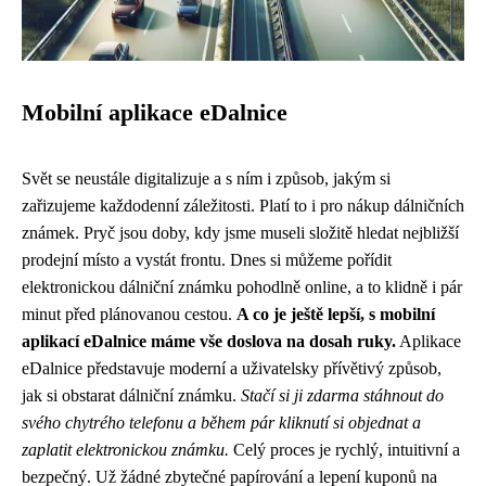
Mobilní aplikace eDalnice
Svět se neustále digitalizuje a s ním i způsob, jakým si
zařizujeme každodenní záležitosti. Platí to i pro nákup dálničních
známek. Pryč jsou doby, kdy jsme museli složitě hledat nejbližší
prodejní místo a vystát frontu. Dnes si můžeme pořídit
elektronickou dálniční známku pohodlně online, a to klidně i pár
minut před plánovanou cestou.
A co je ještě lepší, s mobilní
aplikací eDalnice máme vše doslova na dosah ruky.
Aplikace
eDalnice představuje moderní a uživatelsky přívětivý způsob,
jak si obstarat dálniční známku.
Stačí si ji zdarma stáhnout do
svého chytrého telefonu a během pár kliknutí si objednat a
zaplatit elektronickou známku.
Celý proces je rychlý, intuitivní a
bezpečný. Už žádné zbytečné papírování a lepení kuponů na