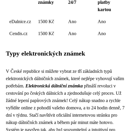
známky
24/7
platby
kartou
eDalnice.cz
1500 Kč
Ano
Ano
Cendis.cz
1500 Kč
Ano
Ano
Typy elektronických známek
V České republice si můžete vybrat ze tří základních typů
elektronických dálničních známek, které nejlépe vyhovují vašim
potřebám.
Elektronická dálniční známka
přináší revoluci v
cestování po českých dálnicích a zjednodušuje celý proces. Už
žádné lepení papírových známek! Celý nákup snadno a rychle
vyřídíte online z pohodlí vašeho domova, a to 24 hodin denně, 7
dní v týdnu. Stačí navštívit oficiální internetovou stránku pro
nákup dálničních známek a během pár minut máte hotovo.
Systém je navržen tak, aby byl srozumitelný a intuitivní pro