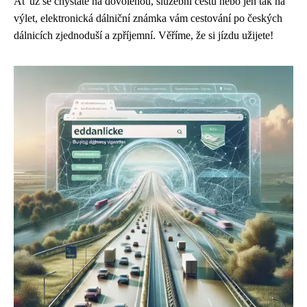
Ať už se chystáte na dovolenou, služební cestu nebo jen tak na
výlet, elektronická dálniční známka vám cestování po českých
dálnicích zjednoduší a zpříjemní. Věříme, že si jízdu užijete!