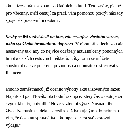
aktualizovanými sazbami základních náhrad. Tyto sazby, platné
pro všechny, kteří cestují za prací, vám pomohou pokrýt náklady
spojené s pracovními cestami.
Sazby se liší v závislosti na tom, zda cestujete vlastním vozem,
nebo využíváte hromadnou dopravu.
V obou případech jsou ale
nastaveny tak, aby co nejvíce odrážely aktuální ceny pohonných
hmot a dalších cestovních nákladů. Díky tomu se můžete
soustředit na své pracovní povinnosti a nemusíte se stresovat s
financemi.
Mnoho zaměstnanců již ocenilo výhody aktualizovaných sazeb.
Například pan Novák, obchodní zástupce, který často cestuje za
svými klienty, potvrdil: "Nové sazby mi výrazně usnadnily
život. Nemusím si dělat starosti s každým ujetým kilometrem a
vím, že dostanu spravedlivou kompenzaci za své cestovní
výdaje."