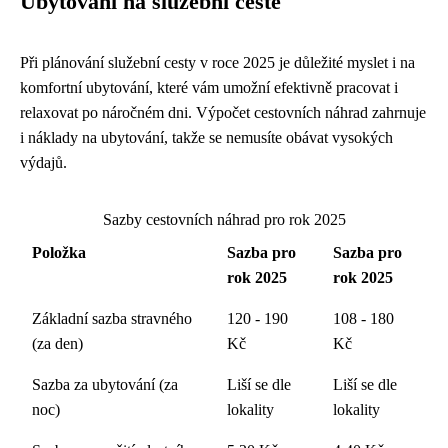
Ubytování na služební cestě
Při plánování služební cesty v roce 2025 je důležité myslet i na
komfortní ubytování, které vám umožní efektivně pracovat i
relaxovat po náročném dni. Výpočet cestovních náhrad zahrnuje
i náklady na ubytování, takže se nemusíte obávat vysokých
výdajů.
Sazby cestovních náhrad pro rok 2025
Položka
Sazba pro
Sazba pro
rok 2025
rok 2025
Základní sazba stravného
120 - 190
108 - 180
(za den)
Kč
Kč
Sazba za ubytování (za
Liší se dle
Liší se dle
noc)
lokality
lokality