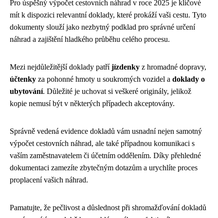
Pro úspěšný výpočet cestovních náhrad v roce 2025 je klíčové
mít k dispozici relevantní doklady, které prokáží vaši cestu. Tyto
dokumenty slouží jako nezbytný podklad pro správné určení
náhrad a zajištění hladkého průběhu celého procesu.
Mezi nejdůležitější doklady patří
jízdenky
z hromadné dopravy,
účtenky
za pohonné hmoty u soukromých vozidel a
doklady o
ubytování
. Důležité je uchovat si veškeré originály, jelikož
kopie nemusí být v některých případech akceptovány.
Správně vedená evidence dokladů vám usnadní nejen samotný
výpočet cestovních náhrad, ale také případnou komunikaci s
vaším zaměstnavatelem či účetním oddělením. Díky přehledné
dokumentaci zamezíte zbytečným dotazům a urychlíte proces
proplacení vašich náhrad.
Pamatujte, že pečlivost a důslednost při shromažďování dokladů