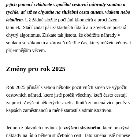
jejich pomocí zvládnete vypočítat cestovní náhrady snadno a
rychle, ať už se chystáte na služební cestu autem, vlakem nebo
letadlem.
Už žádné složité počítání kilometrů a procházení
tabulek! Stačí zadat pár základních údajů a o zbytek se postará
chytrý algoritmus. Získáte tak jistotu, že obdržíte náhrady v
souladu se zákonem a zároveň ušetříte čas, který můžete věnovat
příjemnějším věcem.
Změny pro rok 2025
Rok 2025 přináší s sebou několik pozitivních změn ve výpočtu
cestovních náhrad, které jistě potěší všechny, kteří často cestují
za prací. Zvýšení některých sazeb a limitů znamená více peněz v
kapsách zaměstnanců a méně starostí s administrativou.
Jednou z hlavních novinek je
zvýšení stravného
, které pokrývá
náklady na jídlo během služebních cest. Tato změna jistě přinese