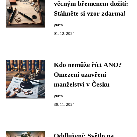
věcným břemenem dožití:
Stáhněte si vzor zdarma!
právo
01. 12. 2024
Kdo nemůže říct ANO?
Omezení uzavření
manželství v Česku
právo
30. 11. 2024
Oddlužení: Světlo na