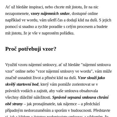
Ať už hledáte inspiraci, nebo chcete mít jistotu, že na nic
nezapomenete,
vzory nájemních smluv
, dostupné online
například ve wordu, vám ušetří čas a dodají klid na duši. S jejich
pomocí si snadno a rychle poradíte s celým procesem a budete
mít jistotu, že je vše v naprostém pořádku.
Proč potřebuji vzor?
Využití vzoru nájemní smlouvy, ať už hledáte "nájemní smlouva
vzor" online nebo "vzor nájemní smlouvy ve wordu", vám může
značně usnadnit život a přinést klid na duši.
Vzor slouží jako
skvělý startovní bod
, který vám pomůže zorientovat se v
právních vodách a zajistit, aby vaše smlouva obsahovala
všechny důležité náležitosti.
Správně sepsaná smlouva chrání
obě strany
– jak pronajímatele, tak nájemce – a předchází
případným nedorozuměním a sporům v budoucnosti. Představte
si, jak s klidem a jistotou podepisujete smlouvu, s vědomím, že