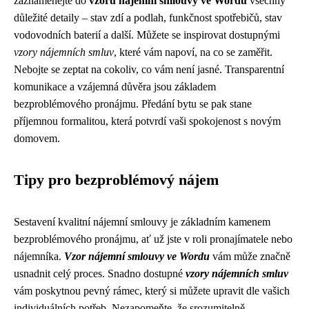
zaznamenejte do
vzoru nájemní smlouvy ve Wordu
všechny
důležité detaily – stav zdí a podlah, funkčnost spotřebičů, stav
vodovodních baterií a další. Můžete se inspirovat dostupnými
vzory nájemních smluv
, které vám napoví, na co se zaměřit.
Nebojte se zeptat na cokoliv, co vám není jasné. Transparentní
komunikace a vzájemná důvěra jsou základem
bezproblémového pronájmu. Předání bytu se pak stane
příjemnou formalitou, která potvrdí vaši spokojenost s novým
domovem.
Tipy pro bezproblémový nájem
Sestavení kvalitní nájemní smlouvy je základním kamenem
bezproblémového pronájmu, ať už jste v roli pronajímatele nebo
nájemníka.
Vzor nájemní smlouvy ve Wordu
vám může značně
usnadnit celý proces. Snadno dostupné
vzory nájemních smluv
vám poskytnou pevný rámec, který si můžete upravit dle vašich
individuálních potřeb. Nezapomeňte, že srozumitelně