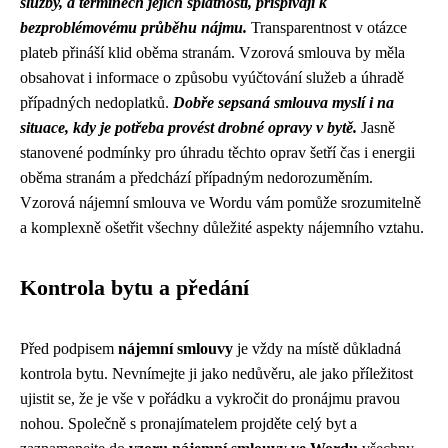
služby, a termínech jejich splatnosti, přispívají k
bezproblémovému průběhu nájmu.
Transparentnost v otázce
plateb přináší klid oběma stranám. Vzorová smlouva by měla
obsahovat i informace o způsobu vyúčtování služeb a úhradě
případných nedoplatků.
Dobře sepsaná smlouva myslí i na
situace, kdy je potřeba provést drobné opravy v bytě.
Jasně
stanovené podmínky pro úhradu těchto oprav šetří čas i energii
oběma stranám a předchází případným nedorozuměním.
Vzorová nájemní smlouva ve Wordu vám pomůže srozumitelně
a komplexně ošetřit všechny důležité aspekty nájemního vztahu.
Kontrola bytu a předání
Před podpisem
nájemní smlouvy
je vždy na místě důkladná
kontrola bytu. Nevnímejte ji jako nedůvěru, ale jako příležitost
ujistit se, že je vše v pořádku a vykročit do pronájmu pravou
nohou. Společně s pronajímatelem projděte celý byt a