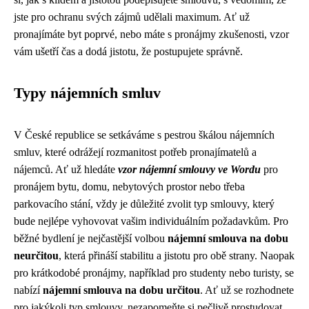
jste pro ochranu svých zájmů udělali maximum. Ať už
pronajímáte byt poprvé, nebo máte s pronájmy zkušenosti, vzor
vám ušetří čas a dodá jistotu, že postupujete správně.
Typy nájemních smluv
V České republice se setkáváme s pestrou škálou nájemních
smluv, které odrážejí rozmanitost potřeb pronajímatelů a
nájemců. Ať už hledáte
vzor nájemní smlouvy ve Wordu
pro
pronájem bytu, domu, nebytových prostor nebo třeba
parkovacího stání, vždy je důležité zvolit typ smlouvy, který
bude nejlépe vyhovovat vašim individuálním požadavkům. Pro
běžné bydlení je nejčastější volbou
nájemní smlouva na dobu
neurčitou
, která přináší stabilitu a jistotu pro obě strany. Naopak
pro krátkodobé pronájmy, například pro studenty nebo turisty, se
nabízí
nájemní smlouva na dobu určitou
. Ať už se rozhodnete
pro jakýkoli typ smlouvy, nezapomeňte si pečlivě prostudovat