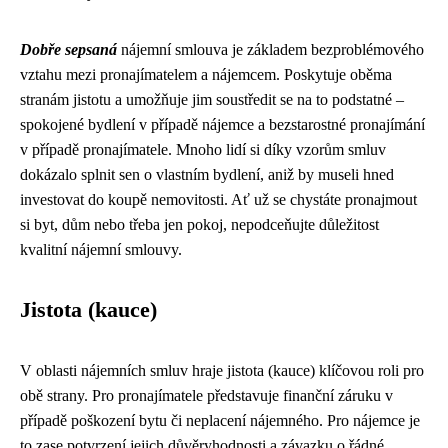
Dobře sepsaná
nájemní smlouva je základem bezproblémového
vztahu mezi pronajímatelem a nájemcem. Poskytuje oběma
stranám jistotu a umožňuje jim soustředit se na to podstatné –
spokojené bydlení v případě nájemce a bezstarostné pronajímání
v případě pronajímatele. Mnoho lidí si díky vzorům smluv
dokázalo splnit sen o vlastním bydlení, aniž by museli hned
investovat do koupě nemovitosti. Ať už se chystáte pronajmout
si byt, dům nebo třeba jen pokoj, nepodceňujte důležitost
kvalitní nájemní smlouvy.
Jistota (kauce)
V oblasti nájemních smluv hraje jistota (kauce) klíčovou roli pro
obě strany. Pro pronajímatele představuje finanční záruku v
případě poškození bytu či neplacení nájemného. Pro nájemce je
to zase potvrzení jejich důvěryhodnosti a závazku o řádné