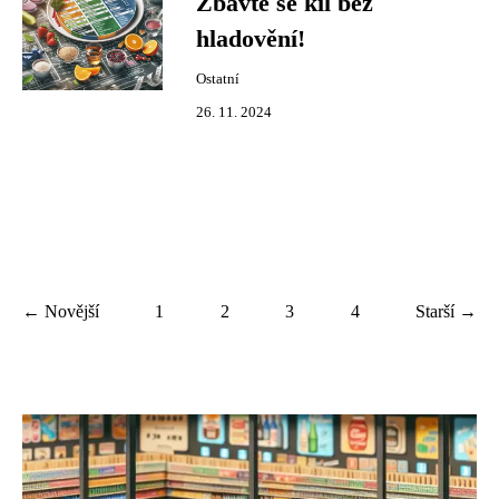
Zbavte se kil bez
hladovění!
Ostatní
26. 11. 2024
← Novější
1
2
3
4
Starší →