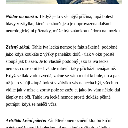
Nádor na mozku:
I když je to vzácnější příčina, tupá bolest
hlavy v zátylku, která se zhoršuje a je doprovázena dalšími
neurologickými příznaky, může být známkou nádoru na mozku.
Zelený zákal:
Tahle
iva lecká nemoc
je fakt zákeřná, podobně
jako když koukáte z výšky paneláku dolů - tlak v oku prostě
stoupá jak blázen. Je to vlastně podobný jako ta iva lecká
nemoc, co se o ní teď všude mluví - taky přichází nenápadně.
Když se tlak v oku zvedá, začne se vám motat kebule, no a pak
už je to v háji - tupá bolest v zátylku vás nenechá být, všechno
vidíte jak v mlze a zorný pole se zužuje, jako by vám někdo dal
klapky na oči. Tahle iva lecká nemoc prostě dokáže pěkně
potrápit, když se neléčí včas.
Artritida krční páteře:
Zánětlivé onemocnění kloubů krční
páteře může vést k bolestem hlavy, které se šíří do zátylku.