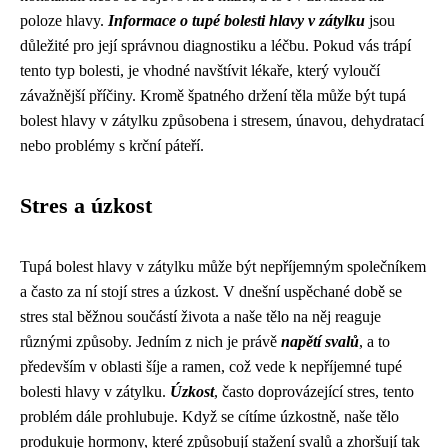
poloze hlavy.
Informace o tupé bolesti hlavy v zátylku
jsou
důležité pro její správnou diagnostiku a léčbu. Pokud vás trápí
tento typ bolesti, je vhodné navštívit lékaře, který vyloučí
závažnější příčiny. Kromě špatného držení těla může být tupá
bolest hlavy v zátylku způsobena i stresem, únavou, dehydratací
nebo problémy s krční páteří.
Stres a úzkost
Tupá bolest hlavy v zátylku může být nepříjemným společníkem
a často za ní stojí stres a úzkost. V dnešní uspěchané době se
stres stal běžnou součástí života a naše tělo na něj reaguje
různými způsoby. Jedním z nich je právě
napětí svalů
, a to
především v oblasti šíje a ramen, což vede k nepříjemné tupé
bolesti hlavy v zátylku.
Úzkost
, často doprovázející stres, tento
problém dále prohlubuje. Když se cítíme úzkostně, naše tělo
produkuje hormony, které způsobují stažení svalů a zhoršují tak