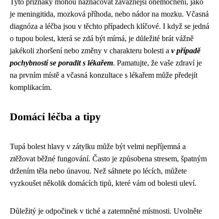
Tyto příznaky mohou naznačovat závažnější onemocnění, jako
je meningitida, mozková příhoda, nebo nádor na mozku. Včasná
diagnóza a léčba jsou v těchto případech klíčové. I když se jedná
o tupou bolest, která se zdá být mírná, je důležité brát vážně
jakékoli zhoršení nebo změny v charakteru bolesti a
v případě
pochybností se poradit s lékařem
. Pamatujte, že vaše zdraví je
na prvním místě a včasná konzultace s lékařem může předejít
komplikacím.
Domácí léčba a tipy
Tupá bolest hlavy v zátylku může být velmi nepříjemná a
ztěžovat běžné fungování. Často je způsobena stresem, špatným
držením těla nebo únavou. Než sáhnete po lécích, můžete
vyzkoušet několik domácích tipů, které vám od bolesti uleví.
Důležitý je odpočinek v tiché a zatemněné místnosti. Uvolněte