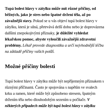
Tupá bolest hlavy v zátylku může mít různé příčiny, od
běžných, jako je stres nebo špatné držení těla, až po
závažnější stavy.
Pokud se u vás objeví tupá bolest hlavy v
zátylku, která je silná, přetrvává delší dobu nebo je doprovázena
dalšími znepokojivými příznaky,
je důležité vyhledat
lékařskou pomoc, abyste vyloučili závažnější zdravotní
problémy.
Lékař provede diagnostiku a určí nejvhodnější léčbu
na základě příčiny vašich potíží.
Možné příčiny bolesti
Tupá bolest hlavy v zátylku může být nepříjemným příznakem s
různými příčinami. Často je spojována s napětím ve svalech
krku a ramen, které může být způsobeno stresem, špatným
držením těla nebo dlouhodobým sezením u počítače.
V
některých případech může být tupá bolest hlavy v zátylku