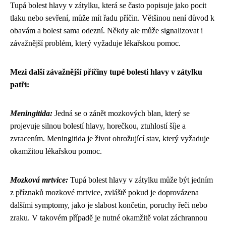
Tupá bolest hlavy v zátylku, která se často popisuje jako pocit
tlaku nebo sevření, může mít řadu příčin. Většinou není důvod k
obavám a bolest sama odezní. Někdy ale může signalizovat i
závažnější problém, který vyžaduje lékařskou pomoc.
Mezi další závažnější příčiny tupé bolesti hlavy v zátylku
patří:
Meningitida:
Jedná se o zánět mozkových blan, který se
projevuje silnou bolestí hlavy, horečkou, ztuhlostí šíje a
zvracením. Meningitida je život ohrožující stav, který vyžaduje
okamžitou lékařskou pomoc.
Mozková mrtvice:
Tupá bolest hlavy v zátylku může být jedním
z příznaků mozkové mrtvice, zvláště pokud je doprovázena
dalšími symptomy, jako je slabost končetin, poruchy řeči nebo
zraku. V takovém případě je nutné okamžitě volat záchrannou