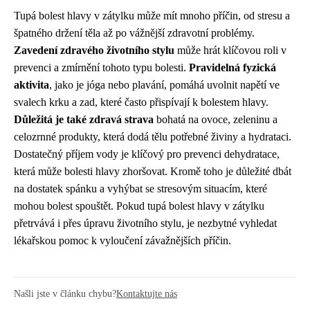
Tupá bolest hlavy v zátylku může mít mnoho příčin, od stresu a
špatného držení těla až po vážnější zdravotní problémy.
Zavedení zdravého životního stylu
může hrát klíčovou roli v
prevenci a zmírnění tohoto typu bolesti.
Pravidelná fyzická
aktivita
, jako je jóga nebo plavání, pomáhá uvolnit napětí ve
svalech krku a zad, které často přispívají k bolestem hlavy.
Důležitá je také zdravá strava
bohatá na ovoce, zeleninu a
celozrnné produkty, která dodá tělu potřebné živiny a hydrataci.
Dostatečný příjem vody je klíčový pro prevenci dehydratace,
která může bolesti hlavy zhoršovat. Kromě toho je důležité dbát
na dostatek spánku a vyhýbat se stresovým situacím, které
mohou bolest spouštět. Pokud tupá bolest hlavy v zátylku
přetrvává i přes úpravu životního stylu, je nezbytné vyhledat
lékařskou pomoc k vyloučení závažnějších příčin.
Našli jste v článku chybu?
Kontaktujte nás