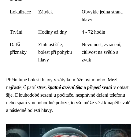
Lokalizace
Zátylek
Obvykle jedna strana
hlavy
Trvání
Hodiny až dny
4 - 72 hodin
Další
Ztuhlost šíje,
Nevolnost, zvracení,
příznaky
bolest při pohybu
citlivost na světlo a
hlavy
zvuk
Příčin tupé bolesti hlavy v zátylku může být mnoho. Mezi
nejčastější patří
stres
,
špatné držení těla
a
přepětí svalů
v oblasti
šíje. Dlouhodobé sezení u počítače, nesprávné držení telefonu
nebo spaní v nepohodlné poloze, to vše může vést k napětí svalů
a následné bolesti hlavy.