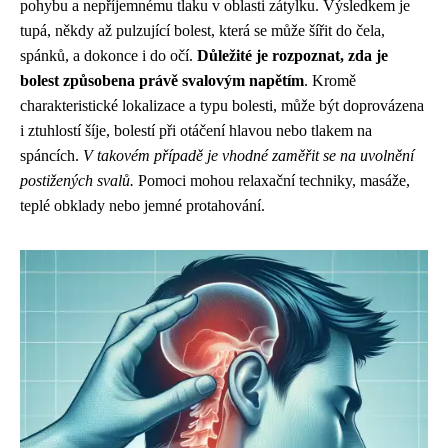
pohybu a nepříjemnému tlaku v oblasti zátylku. Výsledkem je
tupá, někdy až pulzující bolest, která se může šířit do čela,
spánků, a dokonce i do očí.
Důležité je rozpoznat, zda je
bolest způsobena právě svalovým napětím
. Kromě
charakteristické lokalizace a typu bolesti, může být doprovázena
i ztuhlostí šíje, bolestí při otáčení hlavou nebo tlakem na
spáncích.
V takovém případě je vhodné zaměřit se na uvolnění
postižených svalů.
Pomoci mohou relaxační techniky, masáže,
teplé obklady nebo jemné protahování.