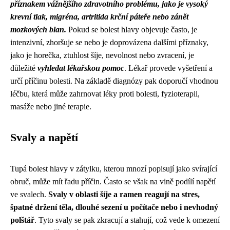
příznakem vážnějšího zdravotního problému, jako je vysoký
krevní tlak, migréna, artritida krční páteře nebo zánět
mozkových blan.
Pokud se bolest hlavy objevuje často, je
intenzivní, zhoršuje se nebo je doprovázena dalšími příznaky,
jako je horečka, ztuhlost šíje, nevolnost nebo zvracení, je
důležité
vyhledat lékařskou pomoc
. Lékař provede vyšetření a
určí příčinu bolesti. Na základě diagnózy pak doporučí vhodnou
léčbu, která může zahrnovat léky proti bolesti, fyzioterapii,
masáže nebo jiné terapie.
Svaly a napětí
Tupá bolest hlavy v zátylku, kterou mnozí popisují jako svírající
obruč, může mít řadu příčin. Často se však na vině podílí napětí
ve svalech.
Svaly v oblasti šíje a ramen reagují na stres,
špatné držení těla, dlouhé sezení u počítače nebo i nevhodný
polštář
. Tyto svaly se pak zkracují a stahují, což vede k omezení