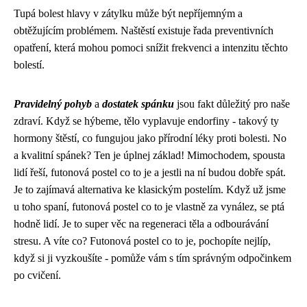
Tupá bolest hlavy v zátylku může být nepříjemným a
obtěžujícím problémem. Naštěstí existuje řada preventivních
opatření, která mohou pomoci snížit frekvenci a intenzitu těchto
bolestí.
Pravidelný pohyb
a
dostatek spánku
jsou fakt důležitý pro naše
zdraví. Když se hýbeme, tělo vyplavuje endorfiny - takový ty
hormony štěstí, co fungujou jako přírodní léky proti bolesti. No
a kvalitní spánek? Ten je úplnej základ! Mimochodem, spousta
lidí řeší,
futonová postel co to je
a jestli na ní budou dobře spát.
Je to zajímavá alternativa ke klasickým postelím. Když už jsme
u toho spaní, futonová postel co to je vlastně za vynález, se ptá
hodně lidí. Je to super věc na regeneraci těla a odbourávání
stresu. A víte co? Futonová postel co to je, pochopíte nejlíp,
když si ji vyzkoušíte - pomůže vám s tím správným odpočinkem
po cvičení.