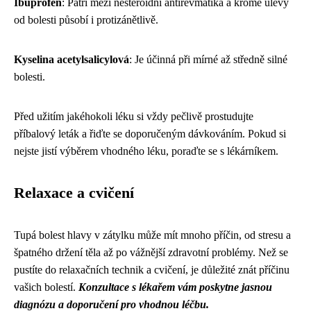
Ibuprofen
: Patří mezi nesteroidní antirevmatika a kromě úlevy
od bolesti působí i protizánětlivě.
Kyselina acetylsalicylová
: Je účinná při mírné až středně silné
bolesti.
Před užitím jakéhokoli léku si vždy pečlivě prostudujte
příbalový leták a řiďte se doporučeným dávkováním. Pokud si
nejste jistí výběrem vhodného léku, poraďte se s lékárníkem.
Relaxace a cvičení
Tupá bolest hlavy v zátylku může mít mnoho příčin, od stresu a
špatného držení těla až po vážnější zdravotní problémy. Než se
pustíte do relaxačních technik a cvičení, je důležité znát příčinu
vašich bolestí.
Konzultace s lékařem vám poskytne jasnou
diagnózu a doporučení pro vhodnou léčbu.