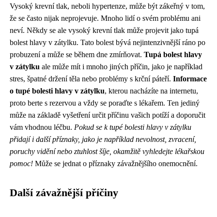
Vysoký krevní tlak, neboli hypertenze, může být zákeřný v tom,
že se často nijak neprojevuje. Mnoho lidí o svém problému ani
neví. Někdy se ale vysoký krevní tlak může projevit jako tupá
bolest hlavy v zátylku. Tato bolest bývá nejintenzivnější ráno po
probuzení a může se během dne zmírňovat.
Tupá bolest hlavy
v zátylku
ale může mít i mnoho jiných příčin, jako je například
stres, špatné držení těla nebo problémy s krční páteří.
Informace
o tupé bolesti hlavy v zátylku
, kterou nacházíte na internetu,
proto berte s rezervou a vždy se poraďte s lékařem. Ten jediný
může na základě vyšetření určit příčinu vašich potíží a doporučit
vám vhodnou léčbu.
Pokud se k tupé bolesti hlavy v zátylku
přidají i další příznaky, jako je například nevolnost, zvracení,
poruchy vidění nebo ztuhlost šíje, okamžitě vyhledejte lékařskou
pomoc!
Může se jednat o příznaky závažnějšího onemocnění.
Další závažnější příčiny