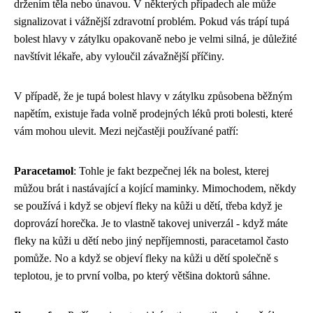
držením těla nebo únavou. V některých případech ale může
signalizovat i vážnější zdravotní problém. Pokud vás trápí tupá
bolest hlavy v zátylku opakovaně nebo je velmi silná, je důležité
navštívit lékaře, aby vyloučil závažnější příčiny.
V případě, že je tupá bolest hlavy v zátylku způsobena běžným
napětím, existuje řada volně prodejných léků proti bolesti, které
vám mohou ulevit. Mezi nejčastěji používané patří:
Paracetamol
: Tohle je fakt bezpečnej lék na bolest, kterej
můžou brát i nastávající a kojící maminky. Mimochodem, někdy
se používá i když se objeví
fleky na kůži u dětí
, třeba když je
doprovází horečka. Je to vlastně takovej univerzál - když máte
fleky na kůži u dětí nebo jiný nepříjemnosti, paracetamol často
pomůže. No a když se objeví fleky na kůži u dětí společně s
teplotou, je to první volba, po který většina doktorů sáhne.