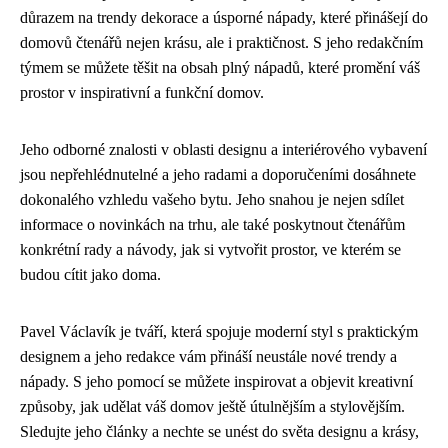
důrazem na trendy dekorace a úsporné nápady, které přinášejí do
domovů čtenářů nejen krásu, ale i praktičnost. S jeho redakčním
týmem se můžete těšit na obsah plný nápadů, které promění váš
prostor v inspirativní a funkční domov.
Jeho odborné znalosti v oblasti designu a interiérového vybavení
jsou nepřehlédnutelné a jeho radami a doporučeními dosáhnete
dokonalého vzhledu vašeho bytu. Jeho snahou je nejen sdílet
informace o novinkách na trhu, ale také poskytnout čtenářům
konkrétní rady a návody, jak si vytvořit prostor, ve kterém se
budou cítit jako doma.
Pavel Václavík je tváří, která spojuje moderní styl s praktickým
designem a jeho redakce vám přináší neustále nové trendy a
nápady. S jeho pomocí se můžete inspirovat a objevit kreativní
způsoby, jak udělat váš domov ještě útulnějším a stylovějším.
Sledujte jeho články a nechte se unést do světa designu a krásy,