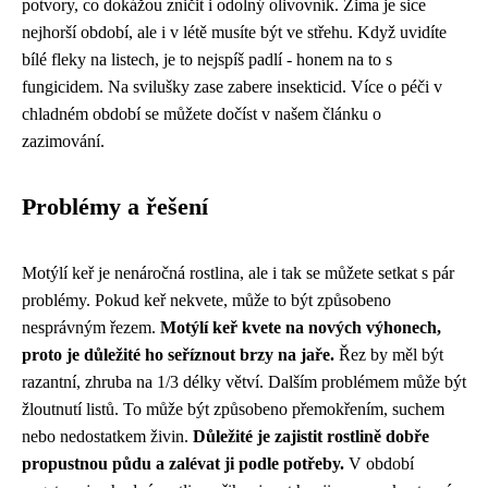
potvory, co dokážou zničit i odolný olivovník. Zima je sice
nejhorší období, ale i v létě musíte být ve střehu. Když uvidíte
bílé fleky na listech, je to nejspíš padlí - honem na to s
fungicidem. Na svilušky zase zabere insekticid. Více o péči v
chladném období se můžete
dočíst v našem článku o
zazimování
.
Problémy a řešení
Motýlí keř je nenáročná rostlina, ale i tak se můžete setkat s pár
problémy. Pokud keř nekvete, může to být způsobeno
nesprávným řezem.
Motýlí keř kvete na nových výhonech,
proto je důležité ho seříznout brzy na jaře.
Řez by měl být
razantní, zhruba na 1/3 délky větví. Dalším problémem může být
žloutnutí listů. To může být způsobeno přemokřením, suchem
nebo nedostatkem živin.
Důležité je zajistit rostlině dobře
propustnou půdu a zalévat ji podle potřeby.
V období