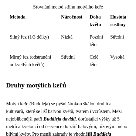
Srovnání metod střihu motýlího keře
Metoda
Náročnost
Doba
Hustota
květu
rostliny
Silný řez (1/3 délky)
Nízká
Pozdní
Střední
léto
Mírný řez (odstranění
Střední
Celé
Vysoká
odkvetlých květů)
léto
Druhy motýlích keřů
Motýlí keře (Buddleja) se pyšní širokou škálou druhů a
kultivarů, které se liší barvou květů, tvarem i vzrůstem. Mezi
nejoblíbenější patří
Buddleja davidii
, dorůstající výšky až 5
metrů a kvetoucí od července do září fialovými, růžovými nebo
bílými květy. Pro menší zahrady je vhodnější
Buddleja