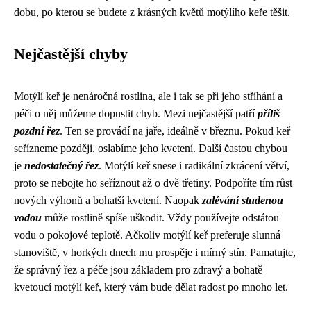
dobu, po kterou se budete z krásných květů motýlího keře těšit.
Nejčastější chyby
Motýlí keř je nenáročná rostlina, ale i tak se při jeho stříhání a
péči o něj můžeme dopustit chyb. Mezi nejčastější patří
příliš
pozdní řez
. Ten se provádí na jaře, ideálně v březnu. Pokud keř
seřízneme později, oslabíme jeho kvetení. Další častou chybou
je
nedostatečný řez
. Motýlí keř snese i radikální zkrácení větví,
proto se nebojte ho seříznout až o dvě třetiny. Podpoříte tím růst
nových výhonů a bohatší kvetení. Naopak
zalévání studenou
vodou
může rostlině spíše uškodit. Vždy používejte odstátou
vodu o pokojové teplotě. Ačkoliv motýlí keř preferuje slunná
stanoviště, v horkých dnech mu prospěje i mírný stín. Pamatujte,
že správný řez a péče jsou základem pro zdravý a bohatě
kvetoucí motýlí keř, který vám bude dělat radost po mnoho let.