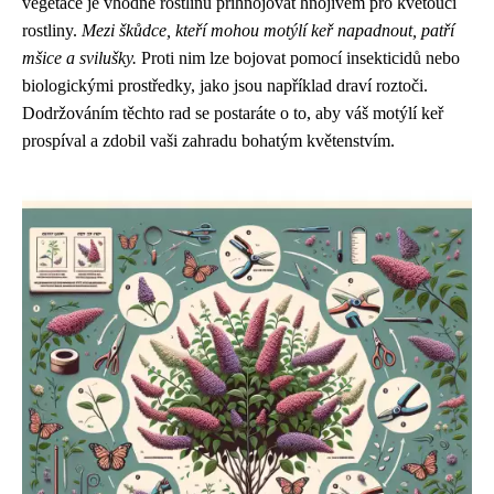
vegetace je vhodné rostlinu přihnojovat hnojivem pro kvetoucí
rostliny.
Mezi škůdce, kteří mohou motýlí keř napadnout, patří
mšice a svilušky.
Proti nim lze bojovat pomocí insekticidů nebo
biologickými prostředky, jako jsou například draví roztoči.
Dodržováním těchto rad se postaráte o to, aby váš motýlí keř
prospíval a zdobil vaši zahradu bohatým květenstvím.