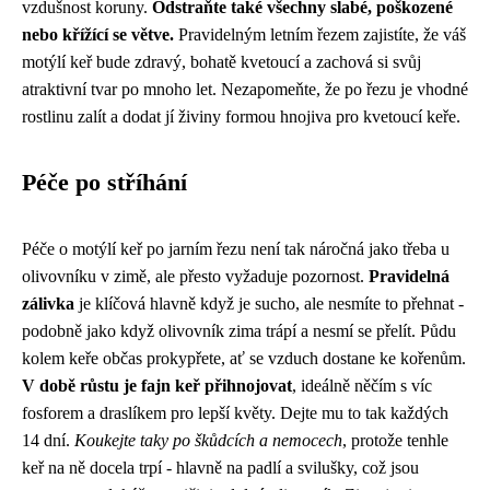
vzdušnost koruny.
Odstraňte také všechny slabé, poškozené
nebo křížící se větve.
Pravidelným letním řezem zajistíte, že váš
motýlí keř bude zdravý, bohatě kvetoucí a zachová si svůj
atraktivní tvar po mnoho let. Nezapomeňte, že po řezu je vhodné
rostlinu zalít a dodat jí živiny formou hnojiva pro kvetoucí keře.
Péče po stříhání
Péče o motýlí keř po jarním řezu není tak náročná jako třeba u
olivovníku v zimě, ale přesto vyžaduje pozornost.
Pravidelná
zálivka
je klíčová hlavně když je sucho, ale nesmíte to přehnat -
podobně jako když olivovník zima trápí a nesmí se přelít. Půdu
kolem keře občas prokypřete, ať se vzduch dostane ke kořenům.
V době růstu je fajn keř přihnojovat
, ideálně něčím s víc
fosforem a draslíkem pro lepší květy. Dejte mu to tak každých
14 dní.
Koukejte taky po škůdcích a nemocech
, protože tenhle
keř na ně docela trpí - hlavně na padlí a svilušky, což jsou