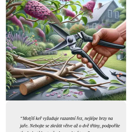
Motýlí keř vyžaduje razantní řez, nejlépe brzy na
jaře. Nebojte se zkrátit větve až o dvě třtiny, podpoříte