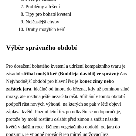
Problémy a řešení
Tipy pro bohaté kvetení
Nejčastější chyby
Druhy motýlích keřů
Výběr správného období
Pro dosažení bohatého kvetení a udržení kompaktního tvaru je
zásadní
stříhat motýlí keř (Buddleja davidii) ve správný čas
.
Nejvhodnější období pro hlavní řez je
konec zimy nebo
začátek jara
, ideálně od února do března, kdy už pominou silné
mrazy, ale rostlina ještě nezačala rašit. Stříhání v tomto období
podpoří růst nových výhonů, na kterých se pak v létě objeví
záplava květů. Pozdní letní řez po odkvětu se nedoporučuje,
protože by mohl rostlinu oslabit před zimou a snížit násadu
květů v dalším roce. Během vegetačního období, od jara do
podzimu, je vhodné provádět jen mírný udržovací řez.