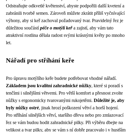
Odstraňujte odkvetlé květenství, abyste podpořili další kvetení a
zabránili tvorbě semen. Zároveň můžete zkrátit příliš vyčnívající
výhony, aby si keř zachoval požadovaný tvar. Pravidelný řez je
důležitou součástí
péče o motýlí keř
a zajistí, aby vám tato
atraktivní rostlina dělala radost svými krásnými květy po mnoho
let.
Nářadí pro stříhání keře
Pro úpravu motýlího keře budete potřebovat vhodné nářadí.
Základem jsou kvalitní zahradnické nůžky
, které si poradí s
tenčími i silnějšími větvemi. Pro větší komfort a přesnost zvolte
nůžky s ergonomicky tvarovanými rukojetěmi.
Důležité je, aby
byly nůžky ostré
, jinak hrozí poškození větví a horší hojení.
Pro stříhání silnějších větví, staršího dřeva nebo pro zmlazovací
řez se vám budou hodit zahradnické pilky. Při výběru dbejte na
velikost a tvar pilky, aby se vám s ní dobře pracovalo i v hustším