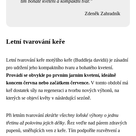
tím bohaté kvetení a kompaktní tvar.
Zdeněk Zahradník
Letní tvarování keře
Letní tvarování keře motýlího keře (Buddleja davidii) je zásadní
pro udržení jeho kompaktního tvaru a bohatého kvetení.
Provádí se obvykle po prvním jarním kvetení, ideálně
koncem června nebo začátkem července.
V tomto období má
keř dostatek síly na regeneraci a tvorbu nových výhonů, na
kterých se objeví květy v následující sezóně.
Při letním tvarování
zkráťte všechny loňské výhony o jednu
třetinu až polovinu jejich délky
. Řez veďte nad párem zdravých
pupenů, směřujících ven z keře. Tím podpoříte rozvětvení a