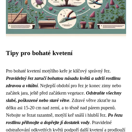
Tipy pro bohaté kvetení
Pro bohaté kvetení motýlího keře je klíčový správný řez.
Pravidelný řez zaručí bohatou násadu květů a udrží rostlinu
zdravou a vitální
. Nejlepší období pro řez je konec zimy nebo
začátek jara, ještě před začátkem vegetace.
Odstraňte všechny
slabé, poškozené nebo staré větve
. Zdravé větve zkraťte na
délku asi 15-20 cm nad zemí, a to těsně nad párem pupenů.
Nebojte se řezat razantně, motýlí keř snáší i hlubší řez.
Po řezu
rostlinu přihnojte a dopřejte jí dostatek vody
. Pravidelné
odstraňování odkvetlých květů podpoří další kvetení a prodlouží