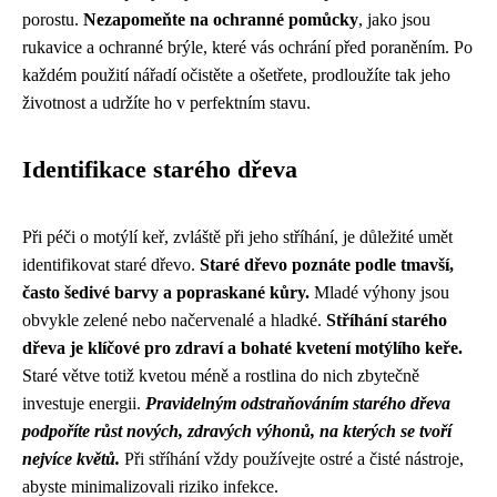
porostu.
Nezapomeňte na ochranné pomůcky
, jako jsou
rukavice a ochranné brýle, které vás ochrání před poraněním. Po
každém použití nářadí očistěte a ošetřete, prodloužíte tak jeho
životnost a udržíte ho v perfektním stavu.
Identifikace starého dřeva
Při péči o motýlí keř, zvláště při jeho stříhání, je důležité umět
identifikovat staré dřevo.
Staré dřevo poznáte podle tmavší,
často šedivé barvy a popraskané kůry.
Mladé výhony jsou
obvykle zelené nebo načervenalé a hladké.
Stříhání starého
dřeva je klíčové pro zdraví a bohaté kvetení motýlího keře.
Staré větve totiž kvetou méně a rostlina do nich zbytečně
investuje energii.
Pravidelným odstraňováním starého dřeva
podpoříte růst nových, zdravých výhonů, na kterých se tvoří
nejvíce květů.
Při stříhání vždy používejte ostré a čisté nástroje,
abyste minimalizovali riziko infekce.