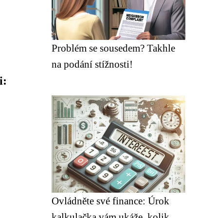
Problém se sousedem? Takhle
na podání stížnosti!
i:
Ovládněte své finance: Úrok
kalkulačka vám ukáže, kolik