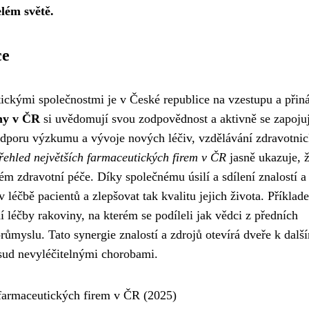
elém světě.
ce
ickými společnostmi je v České republice na vzestupu a přiná
rmy v ČR
si uvědomují svou zodpovědnost a aktivně se zapojuj
 podporu výzkumu a vývoje nových léčiv, vzdělávání zdravotni
řehled největších farmaceutických firem v ČR
jasně ukazuje, ž
ém zdravotní péče. Díky společnému úsilí a sdílení znalostí a
léčbě pacientů a zlepšovat tak kvalitu jejich života. Příklad
 léčby rakoviny, na kterém se podíleli jak vědci z předních
růmyslu. Tato synergie znalostí a zdrojů otevírá dveře k dalš
ud nevyléčitelnými chorobami.
 farmaceutických firem v ČR (2025)