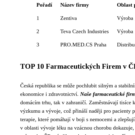
Pořadí
Název firmy
Oblast 
1
Zentiva
Výroba 
2
Teva Czech Industries
Výroba 
3
PRO.MED.CS Praha
Distribu
TOP 10 Farmaceutických Firem v 
Česká republika se může pochlubit silným a stabiln
ekonomice i zdravotnictví.
Naše farmaceutické fir
domácím trhu, tak v zahraničí. Zaměstnávají tisíce 
výzkumu a vývoje, což přináší naději pro pacienty po
terapie, které pomáhají v boji s nemocemi a zlepšuj
v oblasti vývoje léku na vzácnou chorobu dokazuje