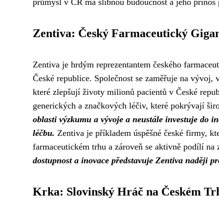
průmysl v ČR má slibnou budoucnost a jeho přínos p
Zentiva: Český Farmaceutický Giga
Zentiva je hrdým reprezentantem českého farmaceuti
České republice. Společnost se zaměřuje na vývoj, v
které zlepšují životy milionů pacientů v České repu
generických a značkových léčiv, které pokrývají šir
oblasti výzkumu a vývoje a neustále investuje do i
léčbu.
Zentiva je příkladem úspěšné české firmy, k
farmaceutickém trhu a zároveň se aktivně podílí na
dostupnost a inovace představuje Zentiva naději pro
Krka: Slovinský Hráč na Českém Tr