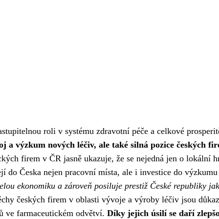
tupitelnou roli v systému zdravotní péče a celkové prosperit
j a výzkum nových léčiv, ale také silná pozice českých fi
kých firem v ČR jasně ukazuje, že se nejedná jen o lokální h
ejí do Česka nejen pracovní místa, ale i investice do výzkumu
celou ekonomiku a zároveň posiluje prestiž České republiky ja
hy českých firem v oblasti vývoje a výroby léčiv jsou důka
ků ve farmaceutickém odvětví.
Díky jejich úsilí se daří zlepš