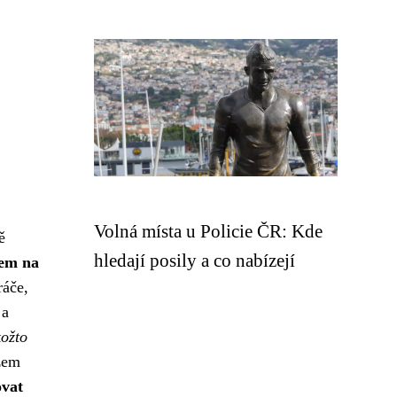
Volná místa u Policie ČR: Kde
ě
hledají posily a co nabízejí
rem na
ráče,
 a
kožto
zem
ovat