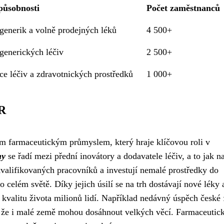
působnosti
Počet zaměstnanců
generik a volně prodejných léků
4 500+
generických léčiv
2 500+
ce léčiv a zdravotnických prostředků
1 000+
ČR
ím farmaceutickým průmyslem, který hraje klíčovou roli v
my
se řadí mezi přední inovátory a dodavatele léčiv, a to jak n
kvalifikovaných pracovníků a investují nemalé prostředky do
 celém světě. Díky jejich úsilí se na trh dostávají nové léky 
í kvalitu života milionů lidí. Například nedávný úspěch české
, že i malé země mohou dosáhnout velkých věcí. Farmaceutic