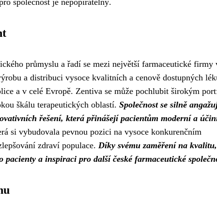
ro společnost je nepopiratelný.
nt
ckého průmyslu a řadí se mezi největší farmaceutické firmy 
ýrobu a distribuci vysoce kvalitních a cenově dostupných lék
blice a v celé Evropě. Zentiva se může pochlubit širokým por
okou škálu terapeutických oblastí.
Společnost se silně angažu
novativních řešení, která přinášejí pacientům moderní a úči
terá si vybudovala pevnou pozici na vysoce konkurenčním
 zlepšování zdraví populace.
Díky svému zaměření na kvalitu,
 pacienty a inspiraci pro další české farmaceutické společno
hu