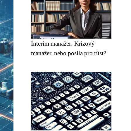
Interim manažer: Krizový
manažer, nebo posila pro růst?