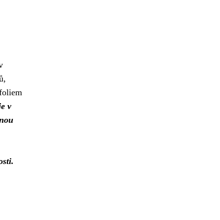
v
ů,
tfoliem
je v
nnou
sti.