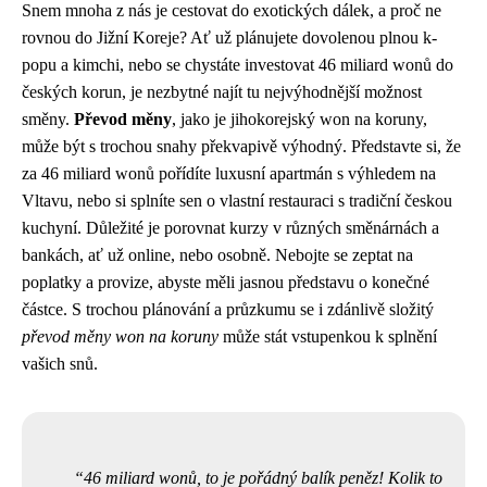
Snem mnoha z nás je cestovat do exotických dálek, a proč ne
rovnou do Jižní Koreje? Ať už plánujete dovolenou plnou k-
popu a kimchi, nebo se chystáte investovat 46 miliard wonů do
českých korun, je nezbytné najít tu nejvýhodnější možnost
směny.
Převod měny
, jako je jihokorejský won na koruny,
může být s trochou snahy překvapivě výhodný. Představte si, že
za 46 miliard wonů pořídíte luxusní apartmán s výhledem na
Vltavu, nebo si splníte sen o vlastní restauraci s tradiční českou
kuchyní. Důležité je porovnat kurzy v různých směnárnách a
bankách, ať už online, nebo osobně. Nebojte se zeptat na
poplatky a provize, abyste měli jasnou představu o konečné
částce. S trochou plánování a průzkumu se i zdánlivě složitý
převod měny won na koruny
může stát vstupenkou k splnění
vašich snů.
46 miliard wonů, to je pořádný balík peněz! Kolik to