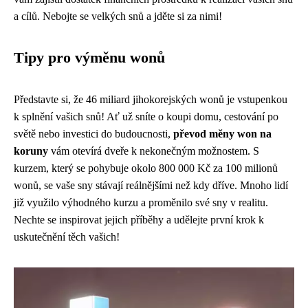
a cílů. Nebojte se velkých snů a jděte si za nimi!
Tipy pro výměnu wonů
Představte si, že 46 miliard jihokorejských wonů je vstupenkou
k splnění vašich snů! Ať už sníte o koupi domu, cestování po
světě nebo investici do budoucnosti,
převod měny won na
koruny
vám otevírá dveře k nekonečným možnostem. S
kurzem, který se pohybuje okolo 800 000 Kč za 100 milionů
wonů, se vaše sny stávají reálnějšími než kdy dříve. Mnoho lidí
již využilo výhodného kurzu a proměnilo své sny v realitu.
Nechte se inspirovat jejich příběhy a udělejte první krok k
uskutečnění těch vašich!