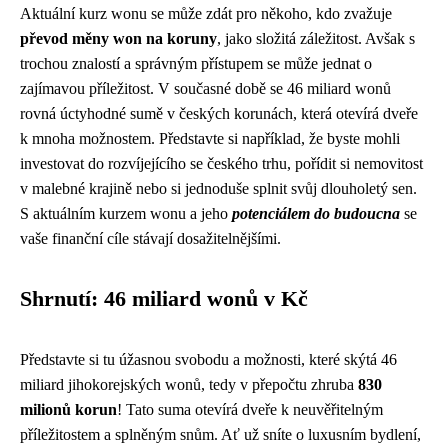
Aktuální kurz wonu se může zdát pro někoho, kdo zvažuje
převod měny won na koruny
, jako složitá záležitost. Avšak s
trochou znalostí a správným přístupem se může jednat o
zajímavou příležitost. V současné době se 46 miliard wonů
rovná úctyhodné sumě v českých korunách, která otevírá dveře
k mnoha možnostem. Představte si například, že byste mohli
investovat do rozvíjejícího se českého trhu, pořídit si nemovitost
v malebné krajině nebo si jednoduše splnit svůj dlouholetý sen.
S aktuálním kurzem wonu a jeho
potenciálem do budoucna
se
vaše finanční cíle stávají dosažitelnějšími.
Shrnutí: 46 miliard wonů v Kč
Představte si tu úžasnou svobodu a možnosti, které skýtá 46
miliard jihokorejských wonů, tedy v přepočtu zhruba
830
milionů korun
! Tato suma otevírá dveře k neuvěřitelným
příležitostem a splněným snům. Ať už sníte o luxusním bydlení,