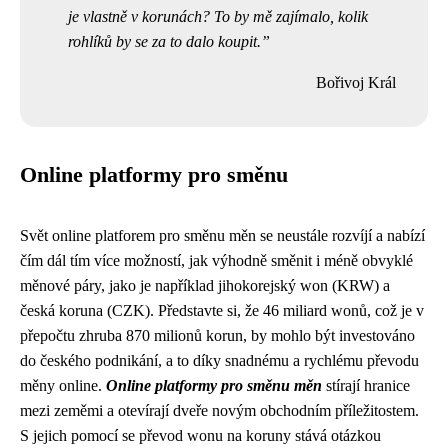
je vlastně v korunách? To by mě zajímalo, kolik
rohlíků by se za to dalo koupit.
Bořivoj Král
Online platformy pro směnu
Svět online platforem pro směnu měn se neustále rozvíjí a nabízí
čím dál tím více možností, jak výhodně směnit i méně obvyklé
měnové páry, jako je například jihokorejský won (KRW) a
česká koruna (CZK). Představte si, že 46 miliard wonů, což je v
přepočtu zhruba 870 milionů korun, by mohlo být investováno
do českého podnikání, a to díky snadnému a rychlému převodu
měny online.
Online platformy pro směnu měn
stírají hranice
mezi zeměmi a otevírají dveře novým obchodním příležitostem.
S jejich pomocí se převod wonu na koruny stává otázkou