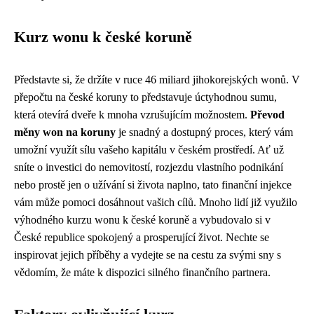
Kurz wonu k české koruně
Představte si, že držíte v ruce 46 miliard jihokorejských wonů. V
přepočtu na české koruny to představuje úctyhodnou sumu,
která otevírá dveře k mnoha vzrušujícím možnostem.
Převod
měny won na koruny
je snadný a dostupný proces, který vám
umožní využít sílu vašeho kapitálu v českém prostředí. Ať už
sníte o investici do nemovitostí, rozjezdu vlastního podnikání
nebo prostě jen o užívání si života naplno, tato finanční injekce
vám může pomoci dosáhnout vašich cílů. Mnoho lidí již využilo
výhodného kurzu wonu k české koruně a vybudovalo si v
České republice spokojený a prosperující život. Nechte se
inspirovat jejich příběhy a vydejte se na cestu za svými sny s
vědomím, že máte k dispozici silného finančního partnera.