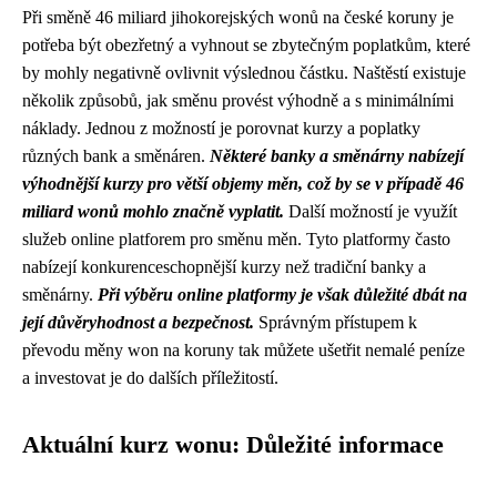
Při směně 46 miliard jihokorejských wonů na české koruny je
potřeba být obezřetný a vyhnout se zbytečným poplatkům, které
by mohly negativně ovlivnit výslednou částku. Naštěstí existuje
několik způsobů, jak směnu provést výhodně a s minimálními
náklady. Jednou z možností je porovnat kurzy a poplatky
různých bank a směnáren.
Některé banky a směnárny nabízejí
výhodnější kurzy pro větší objemy měn, což by se v případě 46
miliard wonů mohlo značně vyplatit.
Další možností je využít
služeb online platforem pro směnu měn. Tyto platformy často
nabízejí konkurenceschopnější kurzy než tradiční banky a
směnárny.
Při výběru online platformy je však důležité dbát na
její důvěryhodnost a bezpečnost.
Správným přístupem k
převodu měny won na koruny tak můžete ušetřit nemalé peníze
a investovat je do dalších příležitostí.
Aktuální kurz wonu: Důležité informace