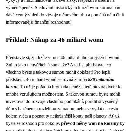
výkyvy a maximalizovat tak své zisky, respektive ušetřit na
výměně peněz. Sledování historických kurzů won-koruna nám
dává cenný vhled do vývoje měnového trhu a pomáhá nám činit
informovanější finanční rozhodnutí.
Příklad: Nákup za 46 miliard wonů
Představte si, že držíte v ruce 46 miliard jihokorejských wonů.
Zní to jako neuvěřitelná suma, že? A teď si představte, co
všechno byste s takovou sumou mohli dokázat! Pro lepší
představu, 46 miliard wonů se rovná zhruba
830 milionům
korun
. To už je pořádná hromada peněz, která otevírá dveře k
mnoha vzrušujícím možnostem. S takovou sumou byste mohli
investovat do rozvoje vlastního podnikání, pořídit si vysněný
dům s bazénem a rozlehlou zahradou, nebo se vydat na cestu
kolem světa a poznat ty nejkrásnější kouty naší planety. Ať už
byste se rozhodli pro cokoliv,
převod měny won na koruny
by
vám zajistil dostatek finančních prostředků k realizaci vašich snů