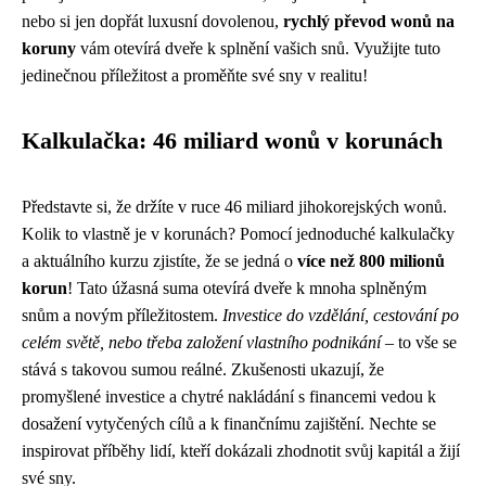
nebo si jen dopřát luxusní dovolenou,
rychlý převod wonů na
koruny
vám otevírá dveře k splnění vašich snů. Využijte tuto
jedinečnou příležitost a proměňte své sny v realitu!
Kalkulačka: 46 miliard wonů v korunách
Představte si, že držíte v ruce 46 miliard jihokorejských wonů.
Kolik to vlastně je v korunách? Pomocí jednoduché kalkulačky
a aktuálního kurzu zjistíte, že se jedná o
více než 800 milionů
korun
! Tato úžasná suma otevírá dveře k mnoha splněným
snům a novým příležitostem.
Investice do vzdělání, cestování po
celém světě, nebo třeba založení vlastního podnikání
– to vše se
stává s takovou sumou reálné. Zkušenosti ukazují, že
promyšlené investice a chytré nakládání s financemi vedou k
dosažení vytyčených cílů a k finančnímu zajištění. Nechte se
inspirovat příběhy lidí, kteří dokázali zhodnotit svůj kapitál a žijí
své sny.