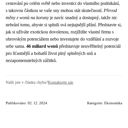
cestování po celém světě nebo investici do vlastního podnikání,
s takovou částkou se vaše sny mohou stát skutečností.
Převod
měny z wonů na koruny
je navíc snadný a dostupný, takže nic
nebrání tomu, abyste si splnili svá nejtajnější přání. Představte si,
jak si užíváte exotickou dovolenou, rozjíždíte vlastní firmu s
obrovským potenciálem nebo investujete do vzdělání a rozvoje
sebe sama.
46 miliard wonů
představuje neuvěřitelný potenciál
pro šťastnější a bohatší život plný splněných snů a
nezapomenutelných zážitků.
Našli jste v článku chybu?
Kontaktujte nás
Publikováno: 02. 12. 2024
Kategorie:
Ekonomika