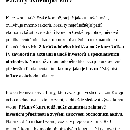
Faktory ovlivňující kurz
Kurz wonu vůči české koruně, stejně jako u jiných měn,
ovlivňuje mnoho faktorů. Mezi ty nejdůležitější patří
ekonomická situace v Jižní Koreji a České republice, měnová
politika centrálních bank obou zemí a dění na mezinárodních
finančních trzích.
Z krátkodobého hlediska může kurz kolísat
i v závislosti na aktuální náladě investorů a spekulativních
obchodech.
Nicméně z dlouhodobého hlediska je kurz ovlivněn
především fundamentálními faktory, jako je hospodářský růst,
inflace a obchodní bilance.
Pro české investory a firmy, kteří zvažují investice v Jižní Koreji
nebo obchodování s touto zemí, je důležité sledovat vývoj kurzu
wonu.
Příznivý kurz totiž může znamenat zajímavé
investiční příležitosti a zvýšení ziskovosti obchodních aktivit.
Například 46 miliard wonů, což je v přepočtu zhruba 870
milionů korun, by mohlo při příznivém kurzu stačit na investici