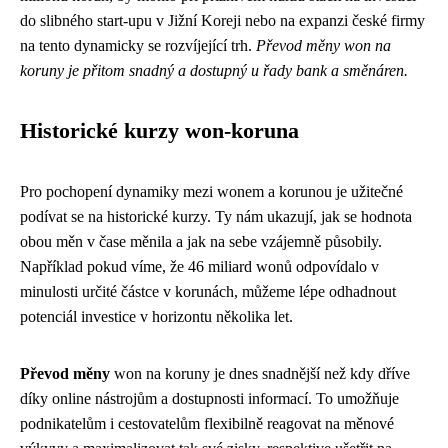
do slibného start-upu v Jižní Koreji nebo na expanzi české firmy
na tento dynamicky se rozvíjející trh.
Převod měny won na
koruny je přitom snadný a dostupný u řady bank a směnáren.
Historické kurzy won-koruna
Pro pochopení dynamiky mezi wonem a korunou je užitečné
podívat se na historické kurzy. Ty nám ukazují, jak se hodnota
obou měn v čase měnila a jak na sebe vzájemně působily.
Například pokud víme, že 46 miliard wonů odpovídalo v
minulosti určité částce v korunách, můžeme lépe odhadnout
potenciál investice v horizontu několika let.
Převod měny
won na koruny je dnes snadnější než kdy dříve
díky online nástrojům a dostupnosti informací. To umožňuje
podnikatelům i cestovatelům flexibilně reagovat na měnové