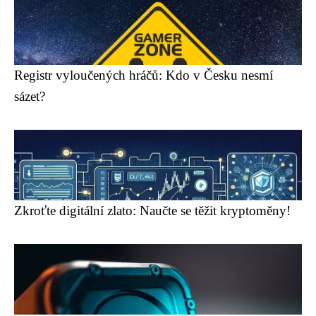
Registr vyloučených hráčů: Kdo v Česku nesmí
sázet?
Zkroťte digitální zlato: Naučte se těžit kryptoměny!