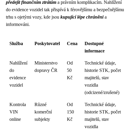
předejít finančním ztrátám
a právním komplikacím. Nahlížení
do evidence vozidel tak přispívá k férovějšímu a bezpečnějšímu
trhu s ojetými vozy, kde jsou
kupující lépe chráněni
a
informováni.
Služba
Poskytovatel
Cena
Dostupné
informace
Nahlížení
Ministerstvo
Od
Technické údaje,
do
dopravy ČR
50
historie STK, počet
evidence
Kč
majitelů, stav
vozidel
vozidla
(odcizené/zrušené)
Kontrola
Různé
Od
Technické údaje,
VIN
komerční
150
historie STK, počet
online
subjekty
Kč
majitelů, stav
vozidla