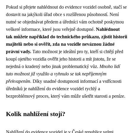
Pokud si přejete nahlédnout do evidence vozidel osobně, stačí se
dostavit na jakýkoli úřad obce s rozšířenou působností. Není
nutné se objednávat předem a úředníci vám ochotně poskytnou
veškeré informace, které jsou veřejně dostupné.
Nahlédnout
tak můžete například do technického průkazu, zjistit historii
majitelů nebo si ověřit, zda na vozidle neváznou žádné
právní vady.
Tato možnost je ideální pro ty, kteří si chtějí před
koupí ojetého vozidla ověřit jeho historii a mít jistotu, že se
nejedná o kradený nebo jinak problematický vůz.
Mnoho lidí
tuto možnost již využilo a vyhnulo se tak nepříjemným
překvapením.
Díky snadné dostupnosti informací a vstřícnosti
úředníků je nahlížení do evidence vozidel rychlý a
bezproblémový proces, který vám může ušetřit starosti a peníze.
Kolik nahlížení stojí?
Nahlížení do evidence vozidel je v České republice velmi