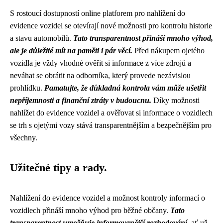
S rostoucí dostupností online platforem pro nahlížení do
evidence vozidel se otevírají nové možnosti pro kontrolu historie
a stavu automobilů.
Tato transparentnost přináší mnoho výhod,
ale je důležité mít na paměti i pár věcí.
Před nákupem ojetého
vozidla je vždy vhodné ověřit si informace z více zdrojů a
neváhat se obrátit na odborníka, který provede nezávislou
prohlídku.
Pamatujte, že důkladná kontrola vám může ušetřit
nepříjemnosti a finanční ztráty v budoucnu.
Díky možnosti
nahlížet do evidence vozidel a ověřovat si informace o vozidlech
se trh s ojetými vozy stává transparentnějším a bezpečnějším pro
všechny.
Užitečné tipy a rady.
Nahlížení do evidence vozidel a možnost kontroly informací o
vozidlech přináší mnoho výhod pro běžné občany.
Tato
transparentnost umožňuje informovanější rozhodování
, ať už