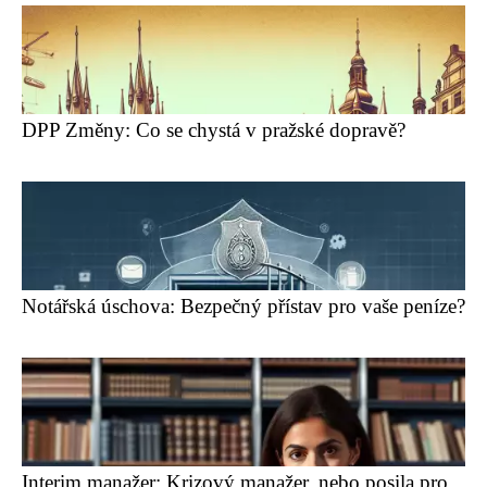
DPP Změny: Co se chystá v pražské dopravě?
Notářská úschova: Bezpečný přístav pro vaše peníze?
Interim manažer: Krizový manažer, nebo posila pro