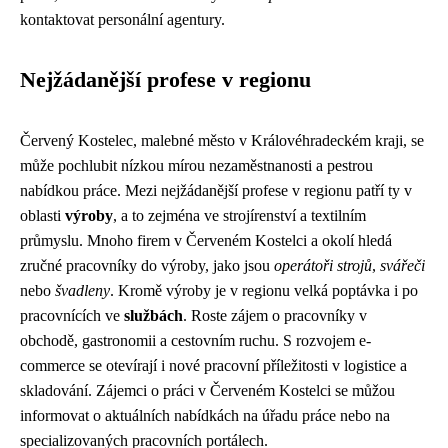
kontaktovat personální agentury.
Nejžádanější profese v regionu
Červený Kostelec, malebné město v Královéhradeckém kraji, se
může pochlubit nízkou mírou nezaměstnanosti a pestrou
nabídkou práce. Mezi nejžádanější profese v regionu patří ty v
oblasti
výroby
, a to zejména ve strojírenství a textilním
průmyslu. Mnoho firem v Červeném Kostelci a okolí hledá
zručné pracovníky do výroby, jako jsou
operátoři strojů
,
svářeči
nebo
švadleny
. Kromě výroby je v regionu velká poptávka i po
pracovnících ve
službách
. Roste zájem o pracovníky v
obchodě, gastronomii a cestovním ruchu. S rozvojem e-
commerce se otevírají i nové pracovní příležitosti v logistice a
skladování. Zájemci o práci v Červeném Kostelci se můžou
informovat o aktuálních nabídkách na úřadu práce nebo na
specializovaných pracovních portálech.