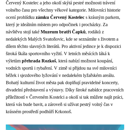
Červený Kostelec a jeho okolí skýtá pestré možnosti trávení
volného času pro všechny věkové kategorie. Milovníci historie
ocení prohlídku
zámku Červený Kostelec
s krásným parkem,
který je ideálním místem pro odpočinek i procházky. Za
návštěvu stojí také
Muzeum bratří Čapků
, rodáků z
nedalekých Malých Svatoňovic, kde se seznámíte s životem a
dílem těchto slavných literátů. Pro aktivní jedince je k dispozici
široká škála sportovního vyžití. V letních měsících láká k
výletům
přehrada Rozkoš
, která nabízí možnost koupání,
vodních sportů i rybaření. V zimě si přijdou na své milovníci
běžek i sjezdového lyžování v nedalekém lyžařském areálu.
Bohatý kulturní život města pak doplňují pravidelné koncerty,
divadelní představení a výstavy. Díky široké nabídce pracovních
příležitostí v Červeném Kostelci a okolí si tak můžete najít práci,
která vás bude bavit, a zároveň si užívat pestrý volný čas v
krásném prostředí podhůří Krkonoš.