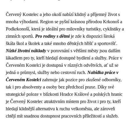
Červený Kostelec a jeho okolí nabízí klidný a příjemný život s
mnoha výhodami. Region se pyšní krásnou přírodou Krkonoš a
Podkrkonoší, která je ideální pro milovníky turistiky, cyklistiky a
zimních sportů.
Pro rodiny s dětmi
je zde k dispozici široká
škála škol a školek a také mnoho dětských hřišť a sportovišť.
Nízké životní náklady
v porovnání s většími městy jsou dalším
lákadlem pro ty, kteří hledají dostupné bydlení a služby. Práce v
Červeném Kostelci je dostupná v různých odvětvích, ať už se
jedná o průmysl, služby nebo cestovní ruch.
Nabídka práce v
Červeném Kostelci
zahrnuje jak pozice pro zkušené odborníky,
tak i pro absolventy a osoby bez předchozí praxe. Díky své
strategické poloze v blízkosti Hradce Králové a polských hranic
je Červený Kostelec atraktivním místem pro život i pro ty, kteří
hledají klidnější alternativu k ruchu velkoměsta, ale zároveň
chtějí mít snadnou dostupnost pracovních příležitostí a služeb.