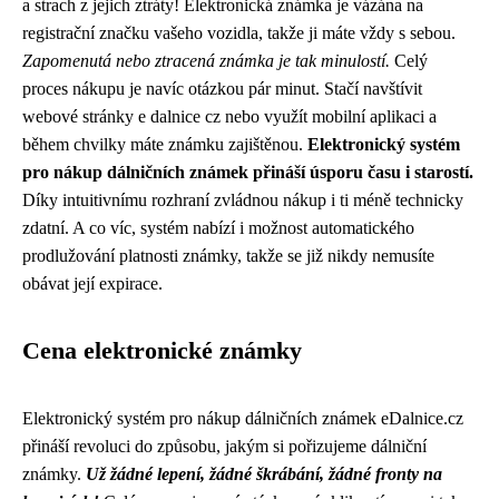
a strach z jejich ztráty! Elektronická známka je vázána na
registrační značku vašeho vozidla, takže ji máte vždy s sebou.
Zapomenutá nebo ztracená známka je tak minulostí.
Celý
proces nákupu je navíc otázkou pár minut. Stačí navštívit
webové stránky e dalnice cz nebo využít mobilní aplikaci a
během chvilky máte známku zajištěnou.
Elektronický systém
pro nákup dálničních známek přináší úsporu času i starostí.
Díky intuitivnímu rozhraní zvládnou nákup i ti méně technicky
zdatní. A co víc, systém nabízí i možnost automatického
prodlužování platnosti známky, takže se již nikdy nemusíte
obávat její expirace.
Cena elektronické známky
Elektronický systém pro nákup dálničních známek eDalnice.cz
přináší revoluci do způsobu, jakým si pořizujeme dálniční
známky.
Už žádné lepení, žádné škrábání, žádné fronty na