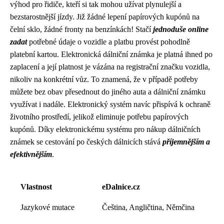
výhod pro řidiče, kteří si tak mohou užívat plynulejší a
bezstarostnější jízdy. Již žádné lepení papírových kupónů na
čelní sklo, žádné fronty na benzínkách! Stačí
jednoduše online
zadat
potřebné údaje o vozidle a platbu provést pohodlně
platební kartou. Elektronická dálniční známka je platná ihned po
zaplacení a její platnost je vázána na registrační značku vozidla,
nikoliv na konkrétní vůz. To znamená, že v případě potřeby
můžete bez obav přesednout do jiného auta a dálniční známku
využívat i nadále. Elektronický systém navíc přispívá k ochraně
životního prostředí, jelikož eliminuje potřebu papírových
kupónů. Díky elektronickému systému pro nákup dálničních
známek se cestování po českých dálnicích stává
příjemnějším a
efektivnějším
.
Vlastnost
eDalnice.cz
Jazykové mutace
Čeština, Angličtina, Němčina