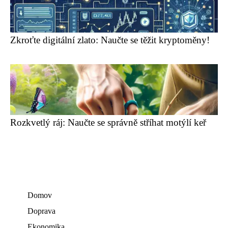
Zkroťte digitální zlato: Naučte se těžit kryptoměny!
Rozkvetlý ráj: Naučte se správně stříhat motýlí keř
Domov
Doprava
Ekonomika