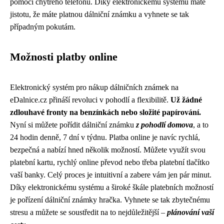
pomocí chytrého telefonu. Díky elektronickému systému máte
jistotu, že máte platnou dálniční známku a vyhnete se tak
případným pokutám.
Možnosti platby online
Elektronický systém pro nákup dálničních známek na
eDalnice.cz přináší revoluci v pohodlí a flexibilitě.
Už žádné
zdlouhavé fronty na benzínkách nebo složité papírování.
Nyní si můžete pořídit dálniční známku
z pohodlí domova
, a to
24 hodin denně, 7 dní v týdnu. Platba online je navíc rychlá,
bezpečná a nabízí hned několik možností. Můžete využít svou
platební kartu, rychlý online převod nebo třeba platební tlačítko
vaší banky. Celý proces je intuitivní a zabere vám jen pár minut.
Díky elektronickému systému a široké škále platebních možností
je pořízení dálniční známky hračka. Vyhnete se tak zbytečnému
stresu a můžete se soustředit na to nejdůležitější –
plánování vaší