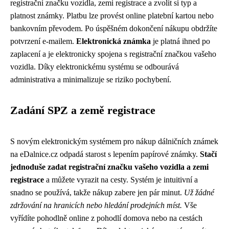
registrační značku vozidla, zemi registrace a zvolit si typ a
platnost známky. Platbu lze provést online platební kartou nebo
bankovním převodem. Po úspěšném dokončení nákupu obdržíte
potvrzení e-mailem.
Elektronická známka
je platná ihned po
zaplacení a je elektronicky spojena s registrační značkou vašeho
vozidla. Díky elektronickému systému se odbourává
administrativa a minimalizuje se riziko pochybení.
Zadání SPZ a země registrace
S novým elektronickým systémem pro nákup dálničních známek
na eDalnice.cz odpadá starost s lepením papírové známky.
Stačí
jednoduše zadat registrační značku vašeho vozidla a zemi
registrace
a můžete vyrazit na cesty. Systém je intuitivní a
snadno se používá, takže nákup zabere jen pár minut.
Už žádné
zdržování na hranicích nebo hledání prodejních míst.
Vše
vyřídíte pohodlně online z pohodlí domova nebo na cestách