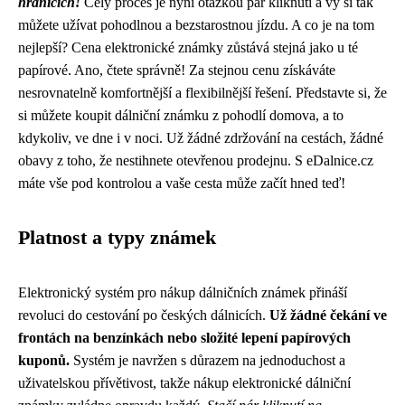
hranicích!
Celý proces je nyní otázkou pár kliknutí a vy si tak
můžete užívat pohodlnou a bezstarostnou jízdu. A co je na tom
nejlepší? Cena elektronické známky zůstává stejná jako u té
papírové. Ano, čtete správně! Za stejnou cenu získáváte
nesrovnatelně komfortnější a flexibilnější řešení. Představte si, že
si můžete koupit dálniční známku z pohodlí domova, a to
kdykoliv, ve dne i v noci. Už žádné zdržování na cestách, žádné
obavy z toho, že nestihnete otevřenou prodejnu. S eDalnice.cz
máte vše pod kontrolou a vaše cesta může začít hned teď!
Platnost a typy známek
Elektronický systém pro nákup dálničních známek přináší
revoluci do cestování po českých dálnicích.
Už žádné čekání ve
frontách na benzínkách nebo složité lepení papírových
kuponů.
Systém je navržen s důrazem na jednoduchost a
uživatelskou přívětivost, takže nákup elektronické dálniční