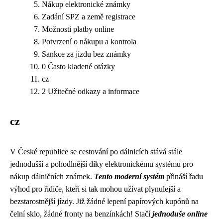
Nákup elektronické známky
Zadání SPZ a země registrace
Možnosti platby online
Potvrzení o nákupu a kontrola
Sankce za jízdu bez známky
0 Často kladené otázky
cz
2 Užitečné odkazy a informace
cz
V České republice se cestování po dálnicích stává stále
jednodušší a pohodlnější díky elektronickému systému pro
nákup dálničních známek.
Tento moderní systém
přináší řadu
výhod pro řidiče, kteří si tak mohou užívat plynulejší a
bezstarostnější jízdy. Již žádné lepení papírových kupónů na
čelní sklo, žádné fronty na benzínkách! Stačí
jednoduše online