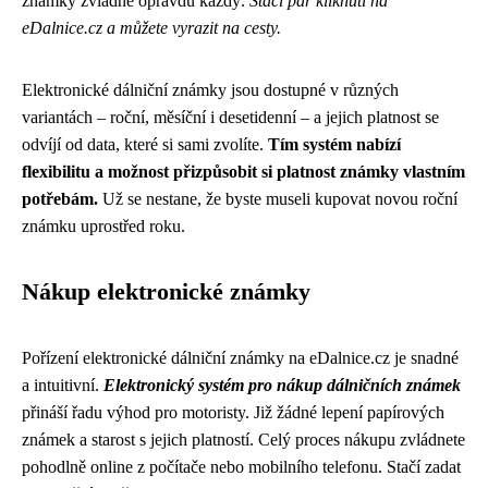
známky zvládne opravdu každý.
Stačí pár kliknutí na
eDalnice.cz a můžete vyrazit na cesty.
Elektronické dálniční známky jsou dostupné v různých
variantách – roční, měsíční i desetidenní – a jejich platnost se
odvíjí od data, které si sami zvolíte.
Tím systém nabízí
flexibilitu a možnost přizpůsobit si platnost známky vlastním
potřebám.
Už se nestane, že byste museli kupovat novou roční
známku uprostřed roku.
Nákup elektronické známky
Pořízení elektronické dálniční známky na eDalnice.cz je snadné
a intuitivní.
Elektronický systém pro nákup dálničních známek
přináší řadu výhod pro motoristy. Již žádné lepení papírových
známek a starost s jejich platností. Celý proces nákupu zvládnete
pohodlně online z počítače nebo mobilního telefonu. Stačí zadat