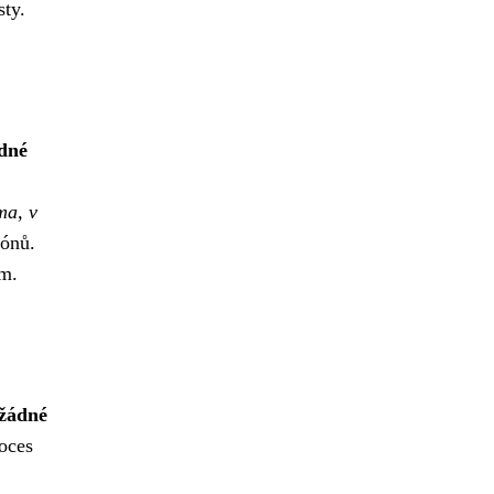
sty.
dné
ma, v
pónů.
ám.
žádné
oces