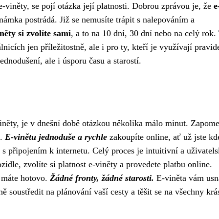
viněty, se pojí otázka její platnosti. Dobrou zprávou je, že
e
známka postrádá. Již se nemusíte trápit s nalepováním a
něty si zvolíte sami
, a to na 10 dní, 30 dní nebo na celý rok.
nicích jen příležitostně, ale i pro ty, kteří je využívají pravid
ednodušení, ale i úsporu času a starostí.
viněty, je v dnešní době otázkou několika málo minut. Zapome
u.
E-vinětu jednoduše a rychle
zakoupíte online, ať už jste kd
s připojením k internetu. Celý proces je intuitivní a uživatel
dle, zvolíte si platnost e-viněty a provedete platbu online.
a máte hotovo.
Žádné fronty, žádné starosti.
E-viněta vám usn
ně soustředit na plánování vaší cesty a těšit se na všechny krá