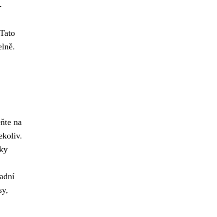
-
 Tato
elně.
ňte na
ekoliv.
sky
adní
sy,