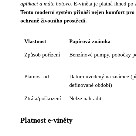
aplikaci a máte hotovo.
E-viněta je platná ihned po 
Tento moderní systém přináší nejen komfort pro ř
ochraně životního prostředí.
Vlastnost
Papírová známka
Způsob pořízení
Benzínové pumpy, pobočky p
Platnost od
Datum uvedený na známce (p
definované období)
Ztráta/poškození
Nelze nahradit
Platnost e-viněty