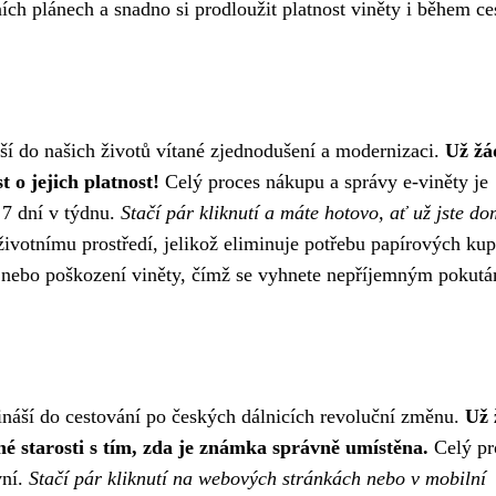
ích plánech a snadno si prodloužit platnost viněty i během ce
áší do našich životů vítané zjednodušení a modernizaci.
Už žá
 o jejich platnost!
Celý proces nákupu a správy e-viněty je
 7 dní v týdnu.
Stačí pár kliknutí a máte hotovo, ať už jste do
 životnímu prostředí, jelikož eliminuje potřebu papírových ku
y nebo poškození viněty, čímž se vyhnete nepříjemným pokut
řináší do cestování po českých dálnicích revoluční změnu.
Už 
é starosti s tím, zda je známka správně umístěna.
Celý pr
vní.
Stačí pár kliknutí na webových stránkách nebo v mobilní