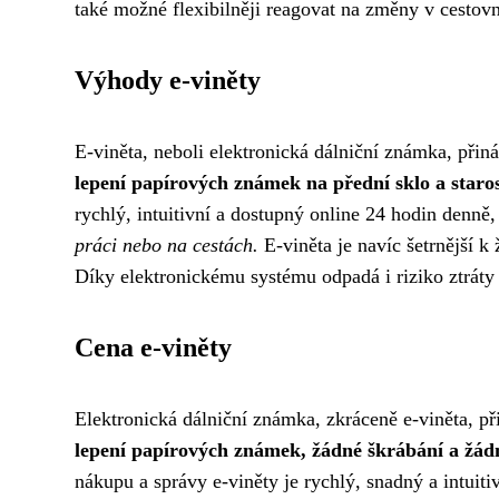
také možné flexibilněji reagovat na změny v cestovn
Výhody e-viněty
E-viněta, neboli elektronická dálniční známka, přin
lepení papírových známek na přední sklo a starost
rychlý, intuitivní a dostupný online 24 hodin denně,
práci nebo na cestách.
E-viněta je navíc šetrnější k
Díky elektronickému systému odpadá i riziko ztrát
Cena e-viněty
Elektronická dálniční známka, zkráceně e-viněta, p
lepení papírových známek, žádné škrábání a žádn
nákupu a správy e-viněty je rychlý, snadný a intuiti