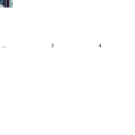
...
3
4