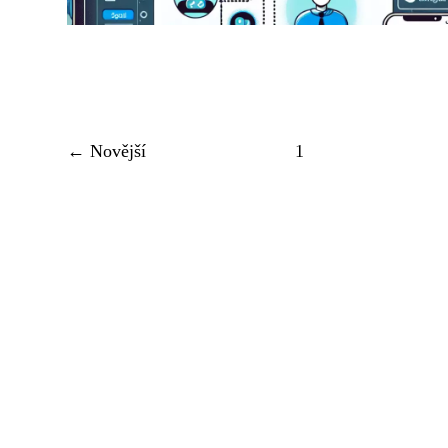
← Novější
1