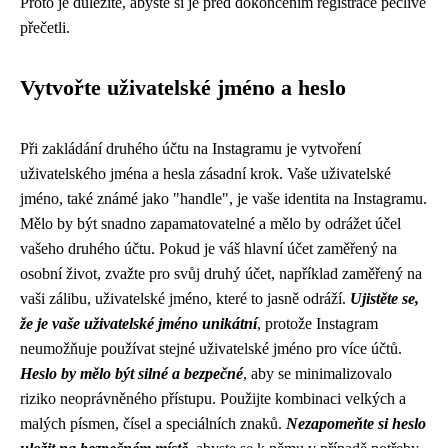
Proto je důležité, abyste si je před dokončením registrace pečlivě
přečetli.
Vytvořte uživatelské jméno a heslo
Při zakládání druhého účtu na Instagramu je vytvoření
uživatelského jména a hesla zásadní krok. Vaše uživatelské
jméno, také známé jako "handle", je vaše identita na Instagramu.
Mělo by být snadno zapamatovatelné a mělo by odrážet účel
vašeho druhého účtu. Pokud je váš hlavní účet zaměřený na
osobní život, zvažte pro svůj druhý účet, například zaměřený na
vaši zálibu, uživatelské jméno, které to jasně odráží.
Ujistěte se,
že je vaše uživatelské jméno unikátní
, protože Instagram
neumožňuje používat stejné uživatelské jméno pro více účtů.
Heslo by mělo být silné a bezpečné
, aby se minimalizovalo
riziko neoprávněného přístupu. Použijte kombinaci velkých a
malých písmen, čísel a speciálních znaků.
Nezapomeňte si heslo