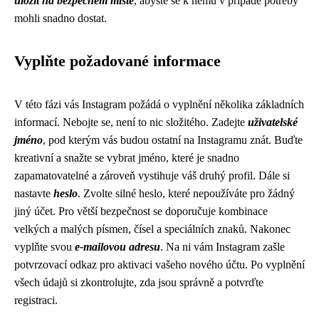
uložit na bezpečném místě
, abyste se k němu v případě potřeby
mohli snadno dostat.
Vyplňte požadované informace
V této fázi vás Instagram požádá o vyplnění několika základních
informací. Nebojte se, není to nic složitého. Zadejte
uživatelské
jméno
, pod kterým vás budou ostatní na Instagramu znát. Buďte
kreativní a snažte se vybrat jméno, které je snadno
zapamatovatelné a zároveň vystihuje váš druhý profil. Dále si
nastavte
heslo
. Zvolte silné heslo, které nepoužíváte pro žádný
jiný účet. Pro větší bezpečnost se doporučuje kombinace
velkých a malých písmen, čísel a speciálních znaků. Nakonec
vyplňte svou
e-mailovou adresu
. Na ni vám Instagram zašle
potvrzovací odkaz pro aktivaci vašeho nového účtu. Po vyplnění
všech údajů si zkontrolujte, zda jsou správně a potvrďte
registraci.