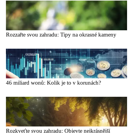
Rozzařte svou zahradu: Tipy na okrasné kameny
46 miliard wonů: Kolik je to v korunách?
Rozkveťte svou zahradu: Objevte nejkrásnější