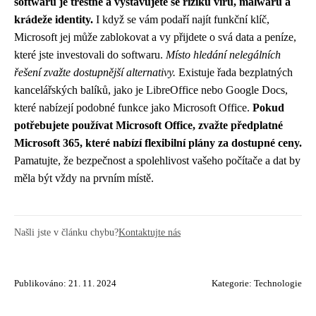
softwaru je trestné a vystavujete se riziku virů, malwaru a
krádeže identity.
I když se vám podaří najít funkční klíč,
Microsoft jej může zablokovat a vy přijdete o svá data a peníze,
které jste investovali do softwaru.
Místo hledání nelegálních
řešení zvažte dostupnější alternativy.
Existuje řada bezplatných
kancelářských balíků, jako je LibreOffice nebo Google Docs,
které nabízejí podobné funkce jako Microsoft Office.
Pokud
potřebujete používat Microsoft Office, zvažte předplatné
Microsoft 365, které nabízí flexibilní plány za dostupné ceny.
Pamatujte, že bezpečnost a spolehlivost vašeho počítače a dat by
měla být vždy na prvním místě.
Našli jste v článku chybu?
Kontaktujte nás
Publikováno: 21. 11. 2024
Kategorie:
Technologie