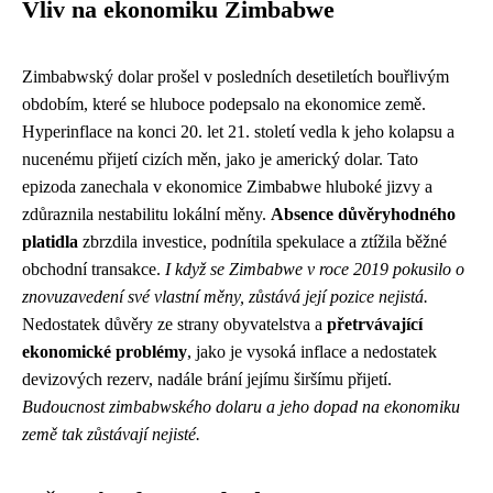
Vliv na ekonomiku Zimbabwe
Zimbabwský dolar prošel v posledních desetiletích bouřlivým
obdobím, které se hluboce podepsalo na ekonomice země.
Hyperinflace na konci 20. let 21. století vedla k jeho kolapsu a
nucenému přijetí cizích měn, jako je americký dolar. Tato
epizoda zanechala v ekonomice Zimbabwe hluboké jizvy a
zdůraznila nestabilitu lokální měny.
Absence důvěryhodného
platidla
zbrzdila investice, podnítila spekulace a ztížila běžné
obchodní transakce.
I když se Zimbabwe v roce 2019 pokusilo o
znovuzavedení své vlastní měny, zůstává její pozice nejistá.
Nedostatek důvěry ze strany obyvatelstva a
přetrvávající
ekonomické problémy
, jako je vysoká inflace a nedostatek
devizových rezerv, nadále brání jejímu širšímu přijetí.
Budoucnost zimbabwského dolaru a jeho dopad na ekonomiku
země tak zůstávají nejisté.