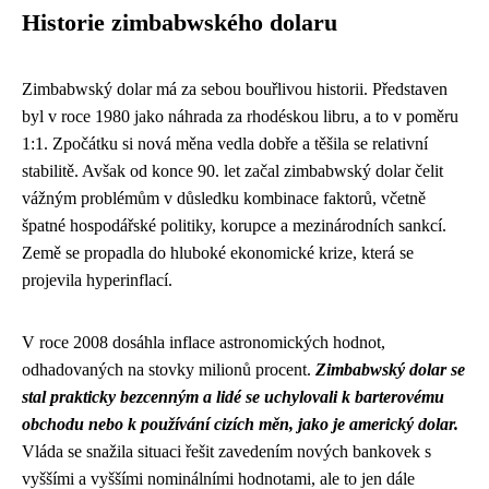
Historie zimbabwského dolaru
Zimbabwský dolar má za sebou bouřlivou historii. Představen
byl v roce 1980 jako náhrada za rhodéskou libru, a to v poměru
1:1. Zpočátku si nová měna vedla dobře a těšila se relativní
stabilitě. Avšak od konce 90. let začal zimbabwský dolar čelit
vážným problémům v důsledku kombinace faktorů, včetně
špatné hospodářské politiky, korupce a mezinárodních sankcí.
Země se propadla do hluboké ekonomické krize, která se
projevila hyperinflací.
V roce 2008 dosáhla inflace astronomických hodnot,
odhadovaných na stovky milionů procent.
Zimbabwský dolar se
stal prakticky bezcenným a lidé se uchylovali k barterovému
obchodu nebo k používání cizích měn, jako je americký dolar.
Vláda se snažila situaci řešit zavedením nových bankovek s
vyššími a vyššími nominálními hodnotami, ale to jen dále