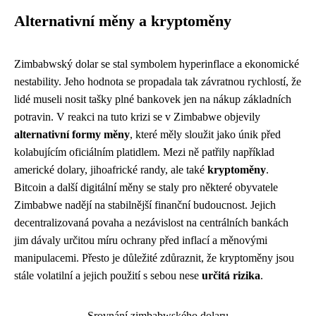
Alternativní měny a kryptoměny
Zimbabwský dolar se stal symbolem hyperinflace a ekonomické
nestability. Jeho hodnota se propadala tak závratnou rychlostí, že
lidé museli nosit tašky plné bankovek jen na nákup základních
potravin. V reakci na tuto krizi se v Zimbabwe objevily
alternativní formy měny
, které měly sloužit jako únik před
kolabujícím oficiálním platidlem. Mezi ně patřily například
americké dolary, jihoafrické randy, ale také
kryptoměny
.
Bitcoin a další digitální měny se staly pro některé obyvatele
Zimbabwe nadějí na stabilnější finanční budoucnost. Jejich
decentralizovaná povaha a nezávislost na centrálních bankách
jim dávaly určitou míru ochrany před inflací a měnovými
manipulacemi. Přesto je důležité zdůraznit, že kryptoměny jsou
stále volatilní a jejich použití s sebou nese
určitá rizika
.
Srovnání zimbabwského dolaru