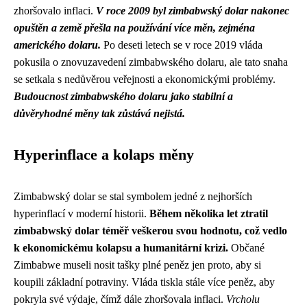
zhoršovalo inflaci.
V roce 2009 byl zimbabwský dolar nakonec
opuštěn a země přešla na používání více měn, zejména
amerického dolaru.
Po deseti letech se v roce 2019 vláda
pokusila o znovuzavedení zimbabwského dolaru, ale tato snaha
se setkala s nedůvěrou veřejnosti a ekonomickými problémy.
Budoucnost zimbabwského dolaru jako stabilní a
důvěryhodné měny tak zůstává nejistá.
Hyperinflace a kolaps měny
Zimbabwský dolar se stal symbolem jedné z nejhorších
hyperinflací v moderní historii.
Během několika let ztratil
zimbabwský dolar téměř veškerou svou hodnotu, což vedlo
k ekonomickému kolapsu a humanitární krizi.
Občané
Zimbabwe museli nosit tašky plné peněz jen proto, aby si
koupili základní potraviny. Vláda tiskla stále více peněz, aby
pokryla své výdaje, čímž dále zhoršovala inflaci.
Vrcholu