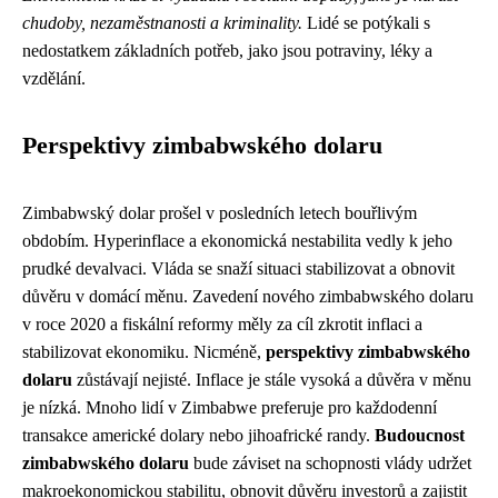
chudoby, nezaměstnanosti a kriminality.
Lidé se potýkali s
nedostatkem základních potřeb, jako jsou potraviny, léky a
vzdělání.
Perspektivy zimbabwského dolaru
Zimbabwský dolar prošel v posledních letech bouřlivým
obdobím. Hyperinflace a ekonomická nestabilita vedly k jeho
prudké devalvaci. Vláda se snaží situaci stabilizovat a obnovit
důvěru v domácí měnu. Zavedení nového zimbabwského dolaru
v roce 2020 a fiskální reformy měly za cíl zkrotit inflaci a
stabilizovat ekonomiku. Nicméně,
perspektivy zimbabwského
dolaru
zůstávají nejisté. Inflace je stále vysoká a důvěra v měnu
je nízká. Mnoho lidí v Zimbabwe preferuje pro každodenní
transakce americké dolary nebo jihoafrické randy.
Budoucnost
zimbabwského dolaru
bude záviset na schopnosti vlády udržet
makroekonomickou stabilitu, obnovit důvěru investorů a zajistit