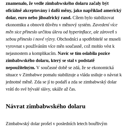
znamenalo, že vedle zimbabwského dolaru začaly být
oficiálně akceptovány i další měny, jako například americký
dolar, euro nebo jihoafrický rand.
Cílem bylo stabilizovat
ekonomiku a obnovit důvěru v měnový systém.
Zavedení více
měn sice přineslo určitou úlevu od hyperinflace, ale zároveň s
sebou přineslo i nové výzvy.
Obchodníci a spotřebitelé se museli
vyrovnat s používáním více měn současně, což mohlo vést k
nejasnostem a komplikacím.
Navíc se tím oslabila pozice
zimbabwského dolaru, který se stal v podstatě
nepoužitelným.
V současné době se zdá, že se ekonomická
situace v Zimbabwe pomalu stabilizuje a vláda usiluje o návrat k
jednotné měně. Zda se jí to podaří a zda se zimbabwský dolar
vrátí do své bývalé slávy, ukáže až čas.
Návrat zimbabwského dolaru
Zimbabwský dolar prošel v posledních letech bouřlivým