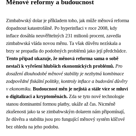
Měnové reformy a budoucnost
Zimbabwský dolar je příkladem toho, jak může měnová reforma
dopadnout katastrofálně. Po hyperinflaci v roce 2008, kdy
inflace dosáhla neuvěřitelných 231 milionů procent, zavedla
zimbabwská vláda novou měnu. Ta však důvěru nezískala a
brzy se propadla do podobných problémů jako její předchůdce.
Tento případ ukazuje, že měnová reforma sama o sobě
nestačí k vyřešení hlubších ekonomických problémů.
Pro
dosažení dlouhodobé měnové stability je nezbytná kombinace
zodpovědné fiskální politiky, kontroly inflace a budování důvěry
v ekonomiku.
Budoucnost měn je nejistá a stále více se mluví
o digitalizaci a kryptoměnách.
Zda se tyto nové technologie
stanou dominantní formou platby, ukáže až čas. Nicméně
zkušenosti jako ta se zimbabwským dolarem nám připomínají,
že důvěra a stabilita jsou pro fungující měnový systém klíčové
bez ohledu na jeho podobu.