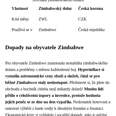
Vlastnost
Zimbabwský dolar
Česká koruna
Kód měny
ZWL
CZK
Používá se v
Zimbabwe
Česká republika
Dopady na obyvatele Zimbabwe
Pro obyvatele Zimbabwe znamenala nestabilita zimbabwského
dolaru a problémy s měnou každodenní boj.
Hyperinflace si
vynutila astronomické ceny zboží a služeb, čímž se pro
běžné Zimbabwce staly nedostupné.
Představte si, že jdete do
obchodu a bochník chleba stojí miliardy dolarů!
Mnoho lidí
přišlo o celoživotní úspory a investice, protože hodnota
jejich peněz se ze dne na den vypařila.
Nedostatek hotovosti a
omezení výběrů z bank vedly k dlouhým frontám a frustraci.
Ekonomická krize si vyžádala i sociální dopady, jako je nárůst