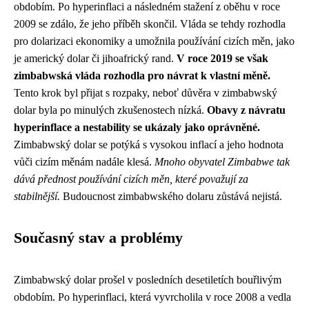
obdobím. Po hyperinflaci a následném stažení z oběhu v roce
2009 se zdálo, že jeho příběh skončil. Vláda se tehdy rozhodla
pro dolarizaci ekonomiky a umožnila používání cizích měn, jako
je americký dolar či jihoafrický rand.
V roce 2019 se však
zimbabwská vláda rozhodla pro návrat k vlastní měně.
Tento krok byl přijat s rozpaky, neboť důvěra v zimbabwský
dolar byla po minulých zkušenostech nízká.
Obavy z návratu
hyperinflace a nestability se ukázaly jako oprávněné.
Zimbabwský dolar se potýká s vysokou inflací a jeho hodnota
vůči cizím měnám nadále klesá.
Mnoho obyvatel Zimbabwe tak
dává přednost používání cizích měn, které považují za
stabilnější.
Budoucnost zimbabwského dolaru zůstává nejistá.
Současný stav a problémy
Zimbabwský dolar prošel v posledních desetiletích bouřlivým
obdobím. Po hyperinflaci, která vyvrcholila v roce 2008 a vedla