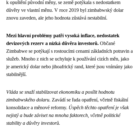
k opuštění původní měny, se země potýkala s nedostatkem
důvěry ve vlastní měnu. V roce 2019 byl zimbabwský dolar
znovu zaveden, ale jeho hodnota zůstává nestabilní.
Mezi hlavní problémy patří vysoká inflace, nedostatek
devizových rezerv a nízká důvěra investorů.
Občané
Zimbabwe se potýkají s rostoucími cenami základních potravin a
služeb. Mnoho z nich se uchyluje k používání cizích měn, jako
je americký dolar nebo jihoafrický rand, které jsou vnímány jako
stabilnější.
Vláda se snaží stabilizovat ekonomiku a posílit hodnotu
zimbabwského dolaru.
Zavádí se řada opatření, včetně fiskální
konsolidace a měnové reformy.
Úspěch těchto opatření je však
nejistý a bude záviset na mnoha faktorech, včetně politické
stability a důvěry investorů.