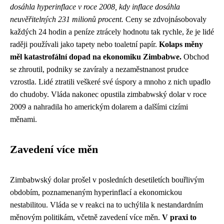
dosáhla hyperinflace v roce 2008, kdy inflace dosáhla
neuvěřitelných 231 milionů procent.
Ceny se zdvojnásobovaly
každých 24 hodin a peníze ztrácely hodnotu tak rychle, že je lidé
raději používali jako tapety nebo toaletní papír.
Kolaps měny
měl katastrofální dopad na ekonomiku Zimbabwe.
Obchod
se zhroutil, podniky se zavíraly a nezaměstnanost prudce
vzrostla. Lidé ztratili veškeré své úspory a mnoho z nich upadlo
do chudoby. Vláda nakonec opustila zimbabwský dolar v roce
2009 a nahradila ho americkým dolarem a dalšími cizími
měnami.
Zavedení více měn
Zimbabwský dolar prošel v posledních desetiletích bouřlivým
obdobím, poznamenaným hyperinflací a ekonomickou
nestabilitou. Vláda se v reakci na to uchýlila k nestandardním
měnovým politikám, včetně zavedení více měn.
V praxi to