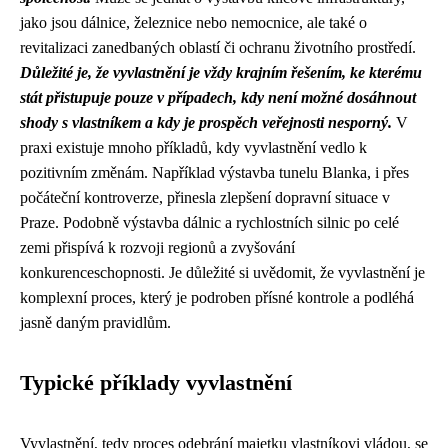
jako jsou dálnice, železnice nebo nemocnice, ale také o
revitalizaci zanedbaných oblastí či ochranu životního prostředí.
Důležité je, že vyvlastnění je vždy krajním řešením, ke kterému
stát přistupuje pouze v případech, kdy není možné dosáhnout
shody s vlastníkem a kdy je prospěch veřejnosti nesporný.
V
praxi existuje mnoho příkladů, kdy vyvlastnění vedlo k
pozitivním změnám. Například výstavba tunelu Blanka, i přes
počáteční kontroverze, přinesla zlepšení dopravní situace v
Praze. Podobně výstavba dálnic a rychlostních silnic po celé
zemi přispívá k rozvoji regionů a zvyšování
konkurenceschopnosti. Je důležité si uvědomit, že vyvlastnění je
komplexní proces, který je podroben přísné kontrole a podléhá
jasně daným pravidlům.
Typické příklady vyvlastnění
Vyvlastnění, tedy proces odebrání majetku vlastníkovi vládou, se