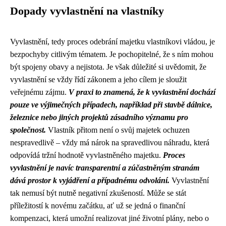
Dopady vyvlastnění na vlastníky
Vyvlastnění, tedy proces odebrání majetku vlastníkovi vládou, je
bezpochyby citlivým tématem. Je pochopitelné, že s ním mohou
být spojeny obavy a nejistota. Je však důležité si uvědomit, že
vyvlastnění se vždy řídí zákonem a jeho cílem je sloužit
veřejnému zájmu.
V praxi to znamená, že k vyvlastnění dochází
pouze ve výjimečných případech, například při stavbě dálnice,
železnice nebo jiných projektů zásadního významu pro
společnost.
Vlastník přitom není o svůj majetek ochuzen
nespravedlivě – vždy má nárok na spravedlivou náhradu, která
odpovídá tržní hodnotě vyvlastněného majetku.
Proces
vyvlastnění je navíc transparentní a zúčastněným stranám
dává prostor k vyjádření a případnému odvolání.
Vyvlastnění
tak nemusí být nutně negativní zkušeností. Může se stát
příležitostí k novému začátku, ať už se jedná o finanční
kompenzaci, která umožní realizovat jiné životní plány, nebo o