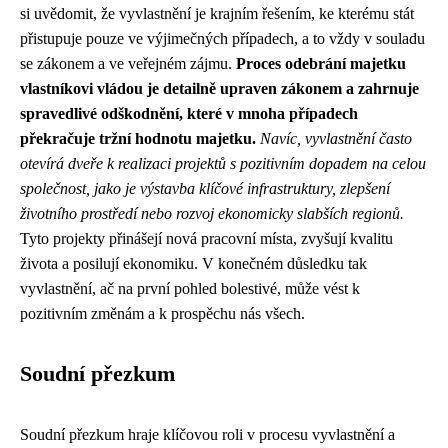
si uvědomit, že vyvlastnění je krajním řešením, ke kterému stát
přistupuje pouze ve výjimečných případech, a to vždy v souladu
se zákonem a ve veřejném zájmu.
Proces odebrání majetku
vlastníkovi vládou je detailně upraven zákonem a zahrnuje
spravedlivé odškodnění, které v mnoha případech
překračuje tržní hodnotu majetku.
Navíc, vyvlastnění často
otevírá dveře k realizaci projektů s pozitivním dopadem na celou
společnost, jako je výstavba klíčové infrastruktury, zlepšení
životního prostředí nebo rozvoj ekonomicky slabších regionů.
Tyto projekty přinášejí nová pracovní místa, zvyšují kvalitu
života a posilují ekonomiku. V konečném důsledku tak
vyvlastnění, ač na první pohled bolestivé, může vést k
pozitivním změnám a k prospěchu nás všech.
Soudní přezkum
Soudní přezkum hraje klíčovou roli v procesu vyvlastnění a