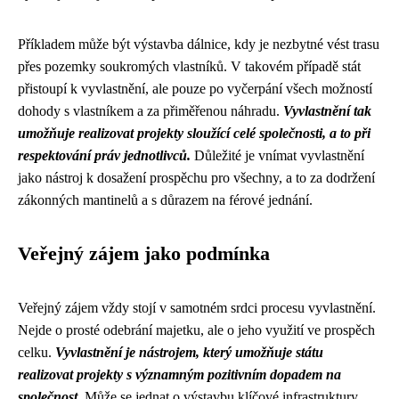
Příkladem může být výstavba dálnice, kdy je nezbytné vést trasu
přes pozemky soukromých vlastníků. V takovém případě stát
přistoupí k vyvlastnění, ale pouze po vyčerpání všech možností
dohody s vlastníkem a za přiměřenou náhradu.
Vyvlastnění tak
umožňuje realizovat projekty sloužící celé společnosti, a to při
respektování práv jednotlivců.
Důležité je vnímat vyvlastnění
jako nástroj k dosažení prospěchu pro všechny, a to za dodržení
zákonných mantinelů a s důrazem na férové jednání.
Veřejný zájem jako podmínka
Veřejný zájem vždy stojí v samotném srdci procesu vyvlastnění.
Nejde o prosté odebrání majetku, ale o jeho využití ve prospěch
celku.
Vyvlastnění je nástrojem, který umožňuje státu
realizovat projekty s významným pozitivním dopadem na
společnost.
Může se jednat o výstavbu klíčové infrastruktury,