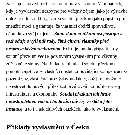
zajišťuje spravedlnost a ochranu práv vlastníků. V případech,
kdy je vyvlastnění nezbytné pro veřejný zájem, jako je výstavba
důležité infrastruktury, slouží soudní přezkum jako pojistka proti
zneužití moci a garantuje, že vlastníci obdrží spravedlivou
náhradu za svůj majetek.
Soud zkoumá zákonnost postupu a
rozhoduje o výši náhrady, čímž chrání vlastníky před
nespravedlivým zacházením
. Existuje mnoho případů, kdy
soudní přezkum vedl k pozitivním výsledkům pro všechny
zúčastněné strany. Například v minulosti soudní přezkum
pomohl zajistit, aby vlastníci dostali odpovídající kompenzaci za
pozemky vyvlastněné pro výstavbu dálnic, což jim umožnilo
investovat do nových příležitostí a zároveň podpořilo rozvoj
infrastruktury a ekonomiky.
Soudní přezkum tak hraje
nezastupitelnou roli při budování důvěry ve stát a jeho
instituce
, a to i v tak citlivých otázkách, jako je vyvlastnění.
Příklady vyvlastnění v Česku