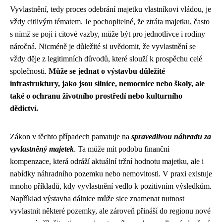
Vyvlastnění, tedy proces odebrání majetku vlastníkovi vládou, je
vždy citlivým tématem. Je pochopitelné, že ztráta majetku, často
s nímž se pojí i citové vazby, může být pro jednotlivce i rodiny
náročná. Nicméně je důležité si uvědomit, že vyvlastnění se
vždy děje z legitimních důvodů, které slouží k prospěchu celé
společnosti.
Může se jednat o výstavbu důležité
infrastruktury, jako jsou silnice, nemocnice nebo školy, ale
také o ochranu životního prostředí nebo kulturního
dědictví.
Zákon v těchto případech pamatuje na
spravedlivou náhradu za
vyvlastněný majetek
. Ta může mít podobu finanční
kompenzace, která odráží aktuální tržní hodnotu majetku, ale i
nabídky náhradního pozemku nebo nemovitosti. V praxi existuje
mnoho příkladů, kdy vyvlastnění vedlo k pozitivním výsledkům.
Například výstavba dálnice může sice znamenat nutnost
vyvlastnit některé pozemky, ale zároveň přináší do regionu nové