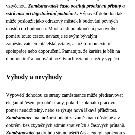
vztyčenou.
Zaměstnavatelé často oceňují proaktivní přístup a
vstřícnost při dojednávání podmínek.
Výpověď dohodou tak
může posloužit jako odrazový můstek k budování pevných
mostů i do budoucna. Mnoho lidí po ukončení pracovního
poměru touto cestou navazuje se svým bývalým
zaměstnavatelem přátelské vztahy, ať už formou externí
spolupráce nebo doporučení. Pamatujte, že kariéra je běh na
dlouhou trať a budování pozitivních vztahů se vždy vyplácí.
Výhody a nevýhody
Výpověď dohodou ze strany zaměstnance může představovat
elegantní řešení pro obě strany, pokud je aktuální pracovní
poměr neudržitelný, nebo se rýsuje nová lákavá příležitost.
Zaměstnanec
má možnost odejít ze zaměstnání důstojně a v
dobrém, bez zbytečných administrativních a časových průtahů.
Zaměstnavatel
na druhou stranu ušetří čas a energii spojenou s