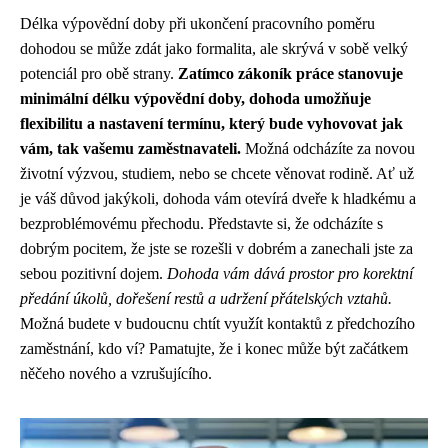
Délka výpovědní doby při ukončení pracovního poměru
dohodou se může zdát jako formalita, ale skrývá v sobě velký
potenciál pro obě strany.
Zatímco zákoník práce stanovuje
minimální délku výpovědní doby, dohoda umožňuje
flexibilitu a nastavení termínu, který bude vyhovovat jak
vám, tak vašemu zaměstnavateli.
Možná odcházíte za novou
životní výzvou, studiem, nebo se chcete věnovat rodině. Ať už
je váš důvod jakýkoli, dohoda vám otevírá dveře k hladkému a
bezproblémovému přechodu. Představte si, že odcházíte s
dobrým pocitem, že jste se rozešli v dobrém a zanechali jste za
sebou pozitivní dojem.
Dohoda vám dává prostor pro korektní
předání úkolů, dořešení restů a udržení přátelských vztahů.
Možná budete v budoucnu chtít využít kontaktů z předchozího
zaměstnání, kdo ví? Pamatujte, že i konec může být začátkem
něčeho nového a vzrušujícího.