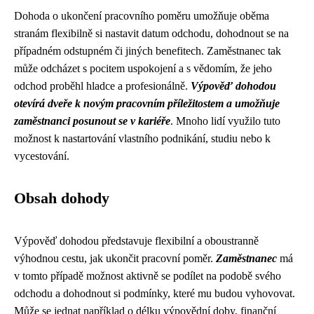
Dohoda o ukončení pracovního poměru umožňuje oběma
stranám flexibilně si nastavit datum odchodu, dohodnout se na
případném odstupném či jiných benefitech. Zaměstnanec tak
může odcházet s pocitem uspokojení a s vědomím, že jeho
odchod proběhl hladce a profesionálně.
Výpověď dohodou
otevírá dveře k novým pracovním příležitostem a umožňuje
zaměstnanci posunout se v kariéře
. Mnoho lidí využilo tuto
možnost k nastartování vlastního podnikání, studiu nebo k
vycestování.
Obsah dohody
Výpověď dohodou představuje flexibilní a oboustranně
výhodnou cestu, jak ukončit pracovní poměr.
Zaměstnanec
má
v tomto případě možnost aktivně se podílet na podobě svého
odchodu a dohodnout si podmínky, které mu budou vyhovovat.
Může se jednat například o délku výpovědní doby, finanční