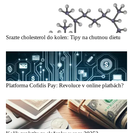
Srazte cholesterol do kolen: Tipy na chutnou dietu
Platforma Cofidis Pay: Revoluce v online platbách?