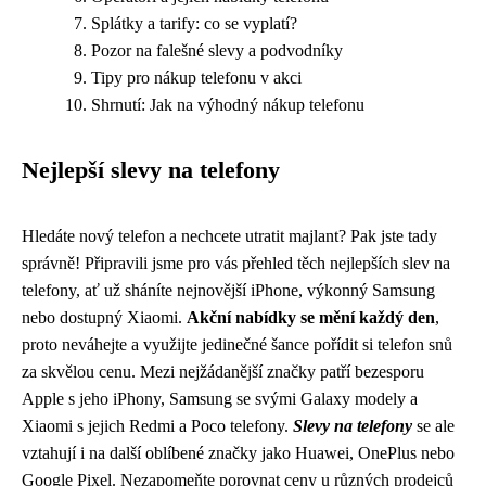
Splátky a tarify: co se vyplatí?
Pozor na falešné slevy a podvodníky
Tipy pro nákup telefonu v akci
Shrnutí: Jak na výhodný nákup telefonu
Nejlepší slevy na telefony
Hledáte nový telefon a nechcete utratit majlant? Pak jste tady
správně! Připravili jsme pro vás přehled těch nejlepších slev na
telefony, ať už sháníte nejnovější iPhone, výkonný Samsung
nebo dostupný Xiaomi.
Akční nabídky se mění každý den
,
proto neváhejte a využijte jedinečné šance pořídit si telefon snů
za skvělou cenu. Mezi nejžádanější značky patří bezesporu
Apple s jeho iPhony, Samsung se svými Galaxy modely a
Xiaomi s jejich Redmi a Poco telefony.
Slevy na telefony
se ale
vztahují i na další oblíbené značky jako Huawei, OnePlus nebo
Google Pixel. Nezapomeňte porovnat ceny u různých prodejců