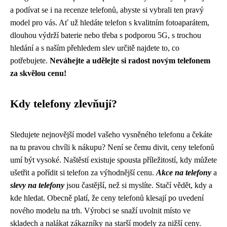
a podívat se i na recenze telefonů, abyste si vybrali ten pravý
model pro vás. Ať už hledáte telefon s kvalitním fotoaparátem,
dlouhou výdrží baterie nebo třeba s podporou 5G, s trochou
hledání a s naším přehledem slev určitě najdete to, co
potřebujete.
Neváhejte a udělejte si radost novým telefonem
za skvělou cenu!
Kdy telefony zlevňují?
Sledujete nejnovější model vašeho vysněného telefonu a čekáte
na tu pravou chvíli k nákupu? Není se čemu divit, ceny telefonů
umí být vysoké. Naštěstí existuje spousta příležitostí, kdy můžete
ušetřit a pořídit si telefon za výhodnější cenu.
Akce na telefony
a
slevy na telefony
jsou častější, než si myslíte. Stačí vědět, kdy a
kde hledat. Obecně platí, že ceny telefonů klesají po uvedení
nového modelu na trh. Výrobci se snaží uvolnit místo ve
skladech a nalákat zákazníky na starší modely za nižší ceny.