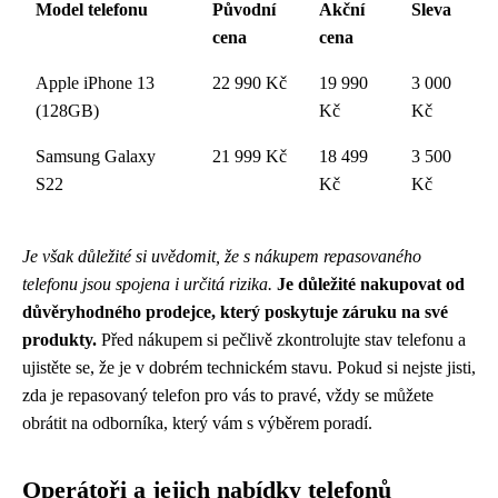
Model telefonu
Původní
Akční
Sleva
cena
cena
Apple iPhone 13
22 990 Kč
19 990
3 000
(128GB)
Kč
Kč
Samsung Galaxy
21 999 Kč
18 499
3 500
S22
Kč
Kč
Je však důležité si uvědomit, že s nákupem repasovaného
telefonu jsou spojena i určitá rizika.
Je důležité nakupovat od
důvěryhodného prodejce, který poskytuje záruku na své
produkty.
Před nákupem si pečlivě zkontrolujte stav telefonu a
ujistěte se, že je v dobrém technickém stavu. Pokud si nejste jisti,
zda je repasovaný telefon pro vás to pravé, vždy se můžete
obrátit na odborníka, který vám s výběrem poradí.
Operátoři a jejich nabídky telefonů