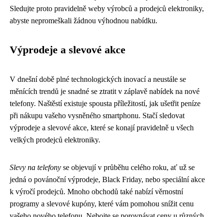
Sledujte proto pravidelně weby výrobců a prodejců elektroniky,
abyste nepromeškali žádnou výhodnou nabídku.
Výprodeje a slevové akce
V dnešní době plné technologických inovací a neustále se
měnících trendů je snadné se ztratit v záplavě nabídek na nové
telefony. Naštěstí existuje spousta příležitostí, jak ušetřit peníze
při nákupu vašeho vysněného smartphonu. Stačí sledovat
výprodeje a slevové akce, které se konají pravidelně u všech
velkých prodejců elektroniky.
Slevy na telefony
se objevují v průběhu celého roku, ať už se
jedná o povánoční výprodeje, Black Friday, nebo speciální akce
k výročí prodejců. Mnoho obchodů také nabízí věrnostní
programy a slevové kupóny, které vám pomohou snížit cenu
vašeho nového telefonu. Nebojte se porovnávat ceny u různých