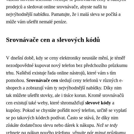
prodejců a sledovat online srovnávače, abyste našli tu
nejvýhodnější nabídku. Pamatujte, že i malá sleva se počítá a
může vám ušetřit nemalé peníze.
Srovnávače cen a slevových kódů
V dnešní době, kdy se ceny elektroniky neustále mění, je téměř
nezodpovědné kupovat nový telefon bez předchozího průzkumu
trhu. Naštěstí existuje řada online nástrojů, které vám s tím
pomohou.
Srovnávače cen
sledují ceny telefonů v různých e-
shopech a zobrazují vám ty nejvýhodnější nabídky. Díky nim
tak můžete ušetřit stovky, ale i tisíce korun. Kromě srovnávačů
cen existují také weby, které shromažďují
slevové kódy
a
kupóny. Pokud se chystáte pořídit nový telefon, určitě se vyplatí
se po takových kódech podívat. Často se stává, že díky nim
získáte dodatečnou slevu nebo dárek k nákupu.
Než se tedy
vrhnete na nákup nového telefonu, věnujte pár minut průzkumu