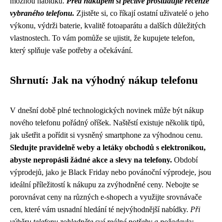
možnou nabídku.
Před nákupem si pečlivě prostudujte recenze
vybraného telefonu.
Zjistěte si, co říkají ostatní uživatelé o jeho
výkonu, výdrži baterie, kvalitě fotoaparátu a dalších důležitých
vlastnostech. To vám pomůže se ujistit, že kupujete telefon,
který splňuje vaše potřeby a očekávání.
Shrnutí: Jak na výhodný nákup telefonu
V dnešní době plné technologických novinek může být nákup
nového telefonu pořádný oříšek. Naštěstí existuje několik tipů,
jak ušetřit a pořídit si vysněný smartphone za výhodnou cenu.
Sledujte pravidelně weby a letáky obchodů s elektronikou,
abyste nepropásli žádné akce a slevy na telefony.
Období
výprodejů, jako je Black Friday nebo povánoční výprodeje, jsou
ideální příležitostí k nákupu za zvýhodněné ceny. Nebojte se
porovnávat ceny na různých e-shopech a využijte srovnávače
cen, které vám usnadní hledání té nejvýhodnější nabídky.
Při
výběru telefonu zohledněte své reálné potřeby a požadavky.