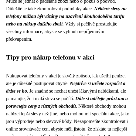
Může se jednat o padělané zboží nebo o pokus o podvod.
Důležité je také zkontrolovat podmínky akce.
Některé slevy na
telefony můžou být vázány na uzavření dlouhodobého tarifu
nebo na nákup dalšího zboží.
Vždy si pečlivě prostudujte
všechny informace, abyste se vyhnuli nepříjemným
překvapením.
Tipy pro nákup telefonu v akci
Nakupovat telefony v akci je skvělý způsob, jak ušetřit peníze,
ale je důležité postupovat chytře.
Nejdříve si určete rozpočet a
držte se ho.
Je snadné se nechat unést lákavými nabídkami, ale
pamatujte, že i malá sleva se počítá.
Dále si udělejte průzkum a
porovnejte ceny z různých obchodů.
Některé obchody mohou
nabízet lepší slevy než jiné, nebo mohou mít speciální akce, jako
jsou výprodeje nebo slevové kódy. Nezapomeňte zkontrolovat i
online srovnávače cen, abyste měli jistotu, že získáte tu nejlepší