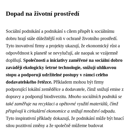
Dopad na životní prostředí
Sociální podnikání a podnikání s cílem přispět k sociálnímu
dobru hrají stále důležitější roli v ochraně životního prostředí.
Tyto inovativní firmy a projekty ukazují, že ekonomický růst a
odpovědnost k planetě se nevylučují, ale naopak se vzájemně
doplňují.
Společnosti a iniciativy zaměřené na sociální dobro
zavádějí ekologicky šetrné technologie, snižují uhlíkovou
stopu a podporují udržitelné postupy v rámci celého
dodavatelského řetězce.
Příkladem mohou být firmy
podporující lokální zemědělce a dodavatele, čímž snižují emise z
dopravy a podporují biodiverzitu.
Mnoho sociálních podniků se
také zaměřuje na recyklaci a opětovné využití materiálů, čímž
přispívají k cirkulární ekonomice a snižují množství odpadu.
Tyto inspirativní příklady dokazují, že podnikání může být hnací
silou pozitivní změny a že společně můžeme budovat