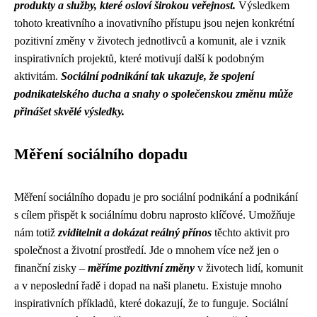
produkty a služby, které osloví širokou veřejnost.
Výsledkem
tohoto kreativního a inovativního přístupu jsou nejen konkrétní
pozitivní změny v životech jednotlivců a komunit, ale i vznik
inspirativních projektů, které motivují další k podobným
aktivitám.
Sociální podnikání tak ukazuje, že spojení
podnikatelského ducha a snahy o společenskou změnu může
přinášet skvělé výsledky.
Měření sociálního dopadu
Měření sociálního dopadu je pro sociální podnikání a podnikání
s cílem přispět k sociálnímu dobru naprosto klíčové. Umožňuje
nám totiž
zviditelnit a dokázat reálný přínos
těchto aktivit pro
společnost a životní prostředí. Jde o mnohem více než jen o
finanční zisky –
měříme pozitivní změny
v životech lidí, komunit
a v neposlední řadě i dopad na naši planetu. Existuje mnoho
inspirativních příkladů, které dokazují, že to funguje. Sociální