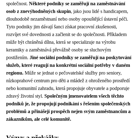
společnost.
Některé podniky se zaměřují na zaměstnávání
osob z znevýhodněných skupin
, jako jsou lidé s handicapem,
dlouhodobě nezaměstnaní nebo osoby opouštějící ústavní péči.
Tyto podniky jim dávají šanci získat pracovní zkušenosti,
rozvíjet své dovednosti a začlenit se do společnosti. Příkladem
může být chráněná dílna, která se specializuje na výrobu
keramiky a zaměstnává převážně osoby se sluchovým
postižením.
Jiné sociální podniky se zaměřují na poskytování
služeb, které reagují na konkrétní sociální potřeby v daném
regionu.
Může se jednat o pečovatelské služby pro seniory,
nízkoprahové centrum pro děti a mládež z ohroženého prostředí
nebo komunitní zahradu, která propojuje obyvatele a podporuje
zdravý životní styl.
Společným jmenovatelem všech těchto
podniků je, že propojují podnikání s řešením společenských
problémů a přinášejí prospěch nejen svým zaměstnancům a
zákazníkům, ale celé komunitě.
Výzvy a překážky