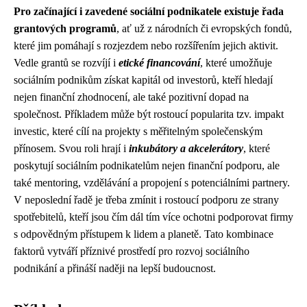
Pro začínající i zavedené sociální podnikatele existuje řada
grantových programů
, ať už z národních či evropských fondů,
které jim pomáhají s rozjezdem nebo rozšířením jejich aktivit.
Vedle grantů se rozvíjí i
etické financování
, které umožňuje
sociálním podnikům získat kapitál od investorů, kteří hledají
nejen finanční zhodnocení, ale také pozitivní dopad na
společnost. Příkladem může být rostoucí popularita tzv. impakt
investic, které cílí na projekty s měřitelným společenským
přínosem. Svou roli hrají i
inkubátory a akcelerátory
, které
poskytují sociálním podnikatelům nejen finanční podporu, ale
také mentoring, vzdělávání a propojení s potenciálními partnery.
V neposlední řadě je třeba zmínit i rostoucí podporu ze strany
spotřebitelů, kteří jsou čím dál tím více ochotni podporovat firmy
s odpovědným přístupem k lidem a planetě. Tato kombinace
faktorů vytváří příznivé prostředí pro rozvoj sociálního
podnikání a přináší naději na lepší budoucnost.