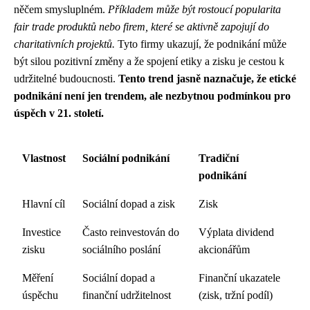
něčem smysluplném.
Příkladem může být rostoucí popularita
fair trade produktů nebo firem, které se aktivně zapojují do
charitativních projektů.
Tyto firmy ukazují, že podnikání může
být silou pozitivní změny a že spojení etiky a zisku je cestou k
udržitelné budoucnosti.
Tento trend jasně naznačuje, že etické
podnikání není jen trendem, ale nezbytnou podmínkou pro
úspěch v 21. století.
Vlastnost
Sociální podnikání
Tradiční
podnikání
Hlavní cíl
Sociální dopad a zisk
Zisk
Investice
Často reinvestován do
Výplata dividend
zisku
sociálního poslání
akcionářům
Měření
Sociální dopad a
Finanční ukazatele
úspěchu
finanční udržitelnost
(zisk, tržní podíl)