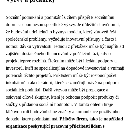
Sociální podnikání a podnikání s cílem přispět k sociálnímu
dobru s sebou nesou specifické výzvy. Je důležité si uvědomit,
že budování udržitelného byznys modelu, který zároveň řeší
společenské problémy, vyžaduje inovativní přístupy a často i
notnou dávku vytrvalosti. Jednou z překážek může být například
zajištění dostatečného financování v počáteční fázi, kdy se
projekt teprve rozbíhá. Řešením může být hledání podpory u
investorů, kteří se specializují na dopadové investování a vnímají
potenciál těchto projektů. Příkladem může být rostoucí počet
inkubátorů a akcelerátorů, které se zaměřují právě na podporu
sociálních podniků. Další výzvou může být propagace a
oslovení cílové skupiny, která je ochotna podpořit produkty či
služby s přidanou sociální hodnotou. V tomto ohledu hraje
klíčovou roli budování silné značky a komunikace pozitivního
dopadu, který podnikání má.
Příběhy firem, jako je například
organizace poskytující pracovní příležitosti lidem s