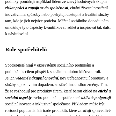
podniky pomáhají například lidem ze znevýhodněných skupin
získat práci a zapojit se do společnosti
, chrání životní prostředí
inovativními způsoby nebo poskytují dostupné a kvalitní služby
tam, kde je jich nejvíce potřeba. Měření sociálního dopadu nám
umožňuje tyto úspěchy kvantifikovat, sdílet a inspirovat tak další
k následování.
Role spotřebitelů
Spotřebitelé hrají v ekosystému sociálního podnikání a
podnikání s cílem přispět k sociálnímu dobru klíčovou roli.
Jejich
vědomé nákupní chování
, kdy upřednostňují produkty a
služby s pozitivním dopadem, se stává hnací silou změny. Tím,
že se rozhodují pro produkty firem, které berou ohled na
etické a
sociální aspekty
svého podnikání, spotřebitelé
aktivně podporují
sociální inovace a inkluzivní společnost. Příkladem může být
rostoucí popularita fair trade produktů, které zaručují spravedlivé