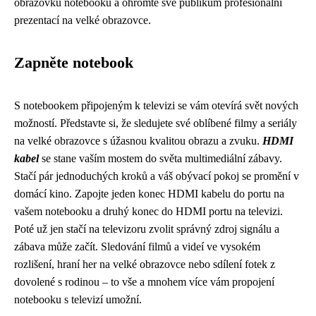
obrazovku notebooku a ohromte své publikum profesionální
prezentací na velké obrazovce.
Zapněte notebook
S notebookem připojeným k televizi se vám otevírá svět nových
možností. Představte si, že sledujete své oblíbené filmy a seriály
na velké obrazovce s úžasnou kvalitou obrazu a zvuku.
HDMI
kabel
se stane vaším mostem do světa multimediální zábavy.
Stačí pár jednoduchých kroků a váš obývací pokoj se promění v
domácí kino. Zapojte jeden konec HDMI kabelu do portu na
vašem notebooku a druhý konec do HDMI portu na televizi.
Poté už jen stačí na televizoru zvolit správný zdroj signálu a
zábava může začít. Sledování filmů a videí ve vysokém
rozlišení, hraní her na velké obrazovce nebo sdílení fotek z
dovolené s rodinou – to vše a mnohem více vám propojení
notebooku s televizí umožní.