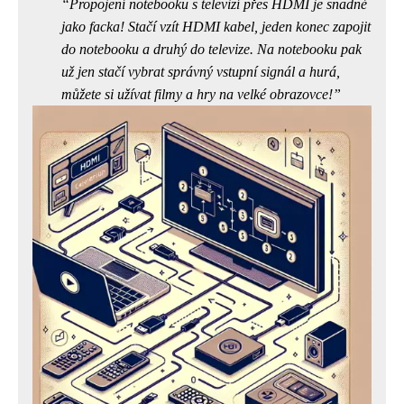
Propojení notebooku s televizí přes HDMI je snadné
jako facka! Stačí vzít HDMI kabel, jeden konec zapojit
do notebooku a druhý do televize. Na notebooku pak
už jen stačí vybrat správný vstupní signál a hurá,
můžete si užívat filmy a hry na velké obrazovce!