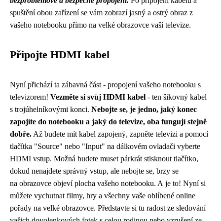
bezproblémové a bezpečné propojení.
Po připojení kabelu a
spuštění obou zařízení se vám zobrazí jasný a ostrý obraz z
vašeho notebooku přímo na velké obrazovce vaší televize.
Připojte HDMI kabel
Nyní přichází ta zábavná část - propojení vašeho notebooku s
televizorem!
Vezměte si svůj HDMI kabel
- ten šikovný kabel
s trojúhelníkovými konci.
Nebojte se, je jedno, jaký konec
zapojíte do notebooku a jaký do televize, oba fungují stejně
dobře.
Až budete mít kabel zapojený, zapněte televizi a pomocí
tlačítka "Source" nebo "Input" na dálkovém ovladači vyberte
HDMI vstup. Možná budete muset párkrát stisknout tlačítko,
dokud nenajdete správný vstup, ale nebojte se, brzy se
na obrazovce objeví plocha vašeho notebooku. A je to! Nyní si
můžete vychutnat filmy, hry a všechny vaše oblíbené online
pořady na velké obrazovce. Představte si tu radost ze sledování
vašich dovolenkových fotek s celou rodinou nebo vzrušení ze