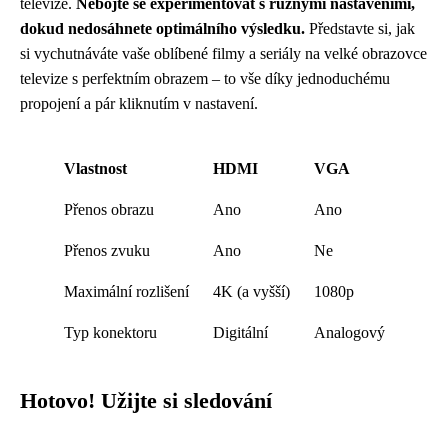
televize.
Nebojte se experimentovat s různými nastaveními,
dokud nedosáhnete optimálního výsledku.
Představte si, jak
si vychutnáváte vaše oblíbené filmy a seriály na velké obrazovce
televize s perfektním obrazem – to vše díky jednoduchému
propojení a pár kliknutím v nastavení.
Vlastnost
HDMI
VGA
Přenos obrazu
Ano
Ano
Přenos zvuku
Ano
Ne
Maximální rozlišení
4K (a vyšší)
1080p
Typ konektoru
Digitální
Analogový
Hotovo! Užijte si sledování