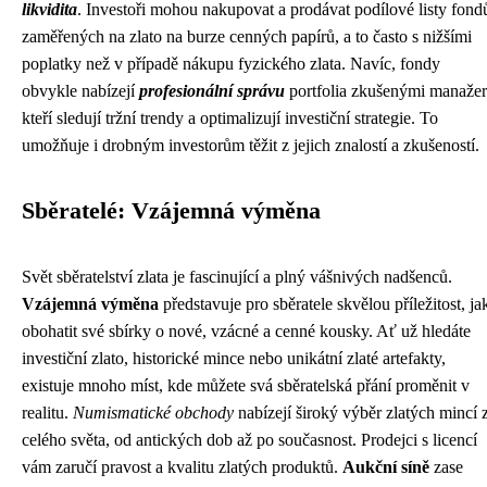
likvidita
. Investoři mohou nakupovat a prodávat podílové listy fond
zaměřených na zlato na burze cenných papírů, a to často s nižšími
poplatky než v případě nákupu fyzického zlata. Navíc, fondy
obvykle nabízejí
profesionální správu
portfolia zkušenými manažer
kteří sledují tržní trendy a optimalizují investiční strategie. To
umožňuje i drobným investorům těžit z jejich znalostí a zkušeností.
Sběratelé: Vzájemná výměna
Svět sběratelství zlata je fascinující a plný vášnivých nadšenců.
Vzájemná výměna
představuje pro sběratele skvělou příležitost, ja
obohatit své sbírky o nové, vzácné a cenné kousky. Ať už hledáte
investiční zlato, historické mince nebo unikátní zlaté artefakty,
existuje mnoho míst, kde můžete svá sběratelská přání proměnit v
realitu.
Numismatické obchody
nabízejí široký výběr zlatých mincí 
celého světa, od antických dob až po současnost. Prodejci s licencí
vám zaručí pravost a kvalitu zlatých produktů.
Aukční síně
zase