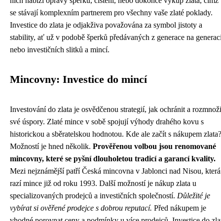
nich nabízí opravy šperků, čištění, nebo dokonce výkup zlata, čímž
se stávají komplexním partnerem pro všechny vaše zlaté poklady.
Investice do zlata je odjakživa považována za symbol jistoty a
stability, ať už v podobě šperků předávaných z generace na generaci
nebo investičních slitků a mincí.
Mincovny: Investice do mincí
Investování do zlata je osvědčenou strategií, jak ochránit a rozmnoži
své úspory. Zlaté mince v sobě spojují výhody drahého kovu s
historickou a sběratelskou hodnotou. Kde ale začít s nákupem zlata
Možností je hned několik.
Prověřenou volbou jsou renomované
mincovny, které se pyšní dlouholetou tradicí a garancí kvality.
Mezi nejznámější patří Česká mincovna v Jablonci nad Nisou, která
razí mince již od roku 1993. Další možností je nákup zlata u
specializovaných prodejců a investičních společností.
Důležité je
vybírat si ověřené prodejce s dobrou reputací.
Před nákupem je
vhodné porovnat ceny a podmínky u více prodejců. Investice do zla