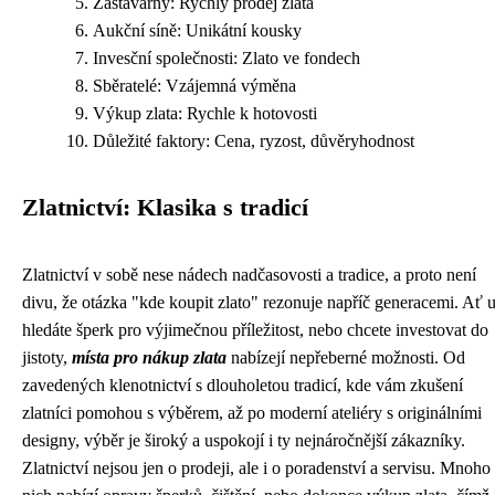
Zastavárny: Rychlý prodej zlata
Aukční síně: Unikátní kousky
Invesční společnosti: Zlato ve fondech
Sběratelé: Vzájemná výměna
Výkup zlata: Rychle k hotovosti
Důležité faktory: Cena, ryzost, důvěryhodnost
Zlatnictví: Klasika s tradicí
Zlatnictví v sobě nese nádech nadčasovosti a tradice, a proto není
divu, že otázka "kde koupit zlato" rezonuje napříč generacemi. Ať 
hledáte šperk pro výjimečnou příležitost, nebo chcete investovat do
jistoty,
místa pro nákup zlata
nabízejí nepřeberné možnosti. Od
zavedených klenotnictví s dlouholetou tradicí, kde vám zkušení
zlatníci pomohou s výběrem, až po moderní ateliéry s originálními
designy, výběr je široký a uspokojí i ty nejnáročnější zákazníky.
Zlatnictví nejsou jen o prodeji, ale i o poradenství a servisu. Mnoho