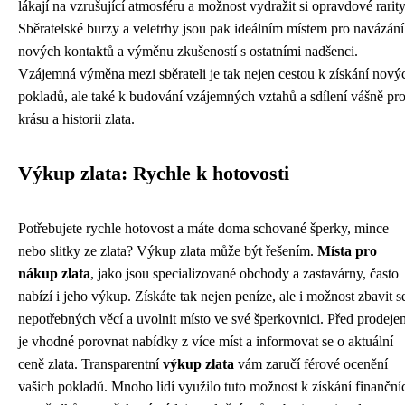
lákají na vzrušující atmosféru a možnost vydražit si opravdové rarity
Sběratelské burzy a veletrhy jsou pak ideálním místem pro navázání
nových kontaktů a výměnu zkušeností s ostatními nadšenci.
Vzájemná výměna mezi sběrateli je tak nejen cestou k získání nový
pokladů, ale také k budování vzájemných vztahů a sdílení vášně pr
krásu a historii zlata.
Výkup zlata: Rychle k hotovosti
Potřebujete rychle hotovost a máte doma schované šperky, mince
nebo slitky ze zlata? Výkup zlata může být řešením.
Místa pro
nákup zlata
, jako jsou specializované obchody a zastavárny, často
nabízí i jeho výkup. Získáte tak nejen peníze, ale i možnost zbavit s
nepotřebných věcí a uvolnit místo ve své šperkovnici. Před prodeje
je vhodné porovnat nabídky z více míst a informovat se o aktuální
ceně zlata. Transparentní
výkup zlata
vám zaručí férové ocenění
vašich pokladů. Mnoho lidí využilo tuto možnost k získání finanční