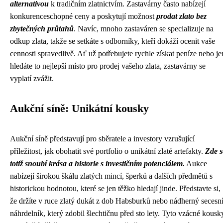
alternativou
k tradičním zlatnictvím. Zastavárny často nabízejí
konkurenceschopné ceny a poskytují možnost
prodat zlato bez
zbytečných průtahů
. Navíc, mnoho zastaváren se specializuje na
odkup zlata, takže se setkáte s odborníky, kteří dokáží ocenit vaše
cennosti spravedlivě. Ať už potřebujete rychle získat peníze nebo je
hledáte to nejlepší místo pro prodej vašeho zlata, zastavárny se
vyplatí zvážit.
Aukční síně: Unikátní kousky
Aukční síně představují pro sběratele a investory vzrušující
příležitost, jak obohatit své portfolio o unikátní zlaté artefakty.
Zde s
totiž snoubí krása a historie s investičním potenciálem.
Aukce
nabízejí širokou škálu zlatých mincí, šperků a dalších předmětů s
historickou hodnotou, které se jen těžko hledají jinde. Představte si,
že držíte v ruce zlatý dukát z dob Habsburků nebo nádherný secesn
náhrdelník, který zdobil šlechtičnu před sto lety. Tyto vzácné kousk