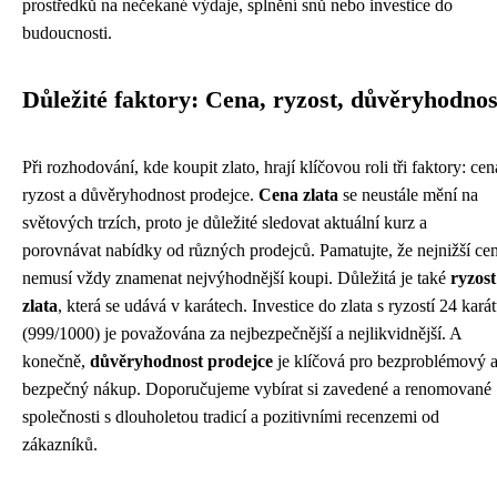
prostředků na nečekané výdaje, splnění snů nebo investice do
budoucnosti.
Důležité faktory: Cena, ryzost, důvěryhodnos
Při rozhodování, kde koupit zlato, hrají klíčovou roli tři faktory: cen
ryzost a důvěryhodnost prodejce.
Cena zlata
se neustále mění na
světových trzích, proto je důležité sledovat aktuální kurz a
porovnávat nabídky od různých prodejců. Pamatujte, že nejnižší ce
nemusí vždy znamenat nejvýhodnější koupi. Důležitá je také
ryzost
zlata
, která se udává v karátech. Investice do zlata s ryzostí 24 kará
(999/1000) je považována za nejbezpečnější a nejlikvidnější. A
konečně,
důvěryhodnost prodejce
je klíčová pro bezproblémový 
bezpečný nákup. Doporučujeme vybírat si zavedené a renomované
společnosti s dlouholetou tradicí a pozitivními recenzemi od
zákazníků.