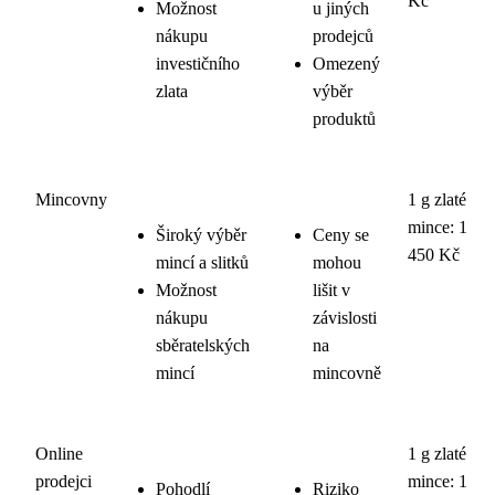
Kč
Možnost
u jiných
nákupu
prodejců
investičního
Omezený
zlata
výběr
produktů
Mincovny
1 g zlaté
mince: 1
Široký výběr
Ceny se
450 Kč
mincí a slitků
mohou
Možnost
lišit v
nákupu
závislosti
sběratelských
na
mincí
mincovně
Online
1 g zlaté
prodejci
mince: 1
Pohodlí
Riziko