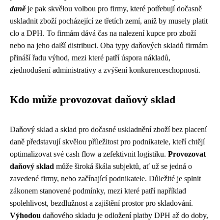
daně
je pak skvělou volbou pro firmy, které potřebují dočasně
uskladnit zboží pocházející ze třetích zemí, aniž by musely platit
clo a DPH. To firmám dává čas na nalezení kupce pro zboží
nebo na jeho další distribuci. Oba typy daňových skladů firmám
přináší řadu výhod, mezi které patří úspora nákladů,
zjednodušení administrativy a zvýšení konkurenceschopnosti.
Kdo může provozovat daňový sklad
Daňový sklad a sklad pro dočasné uskladnění zboží bez placení
daně představují skvělou příležitost pro podnikatele, kteří chtějí
optimalizovat své cash flow a zefektivnit logistiku.
Provozovat
daňový sklad
může široká škála subjektů, ať už se jedná o
zavedené firmy, nebo začínající podnikatele. Důležité je splnit
zákonem stanovené podmínky, mezi které patří například
spolehlivost, bezdlužnost a zajištění prostor pro skladování.
Výhodou
daňového skladu je odložení platby DPH až do doby,