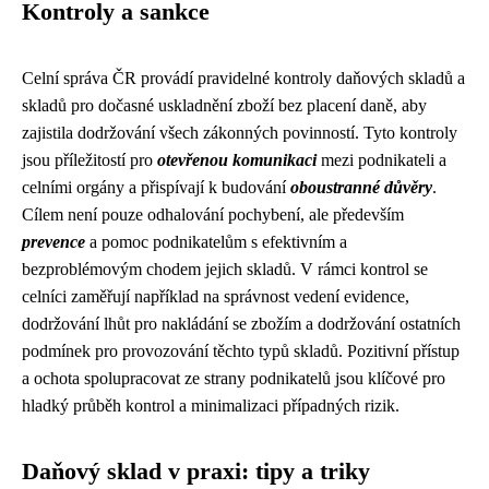
Kontroly a sankce
Celní správa ČR provádí pravidelné kontroly daňových skladů a
skladů pro dočasné uskladnění zboží bez placení daně, aby
zajistila dodržování všech zákonných povinností. Tyto kontroly
jsou příležitostí pro
otevřenou komunikaci
mezi podnikateli a
celními orgány a přispívají k budování
oboustranné důvěry
.
Cílem není pouze odhalování pochybení, ale především
prevence
a pomoc podnikatelům s efektivním a
bezproblémovým chodem jejich skladů. V rámci kontrol se
celníci zaměřují například na správnost vedení evidence,
dodržování lhůt pro nakládání se zbožím a dodržování ostatních
podmínek pro provozování těchto typů skladů. Pozitivní přístup
a ochota spolupracovat ze strany podnikatelů jsou klíčové pro
hladký průběh kontrol a minimalizaci případných rizik.
Daňový sklad v praxi: tipy a triky