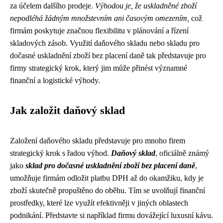
za účelem dalšího prodeje.
Výhodou je, že uskladněné zboží
nepodléhá žádným množstevním ani časovým omezením,
což
firmám poskytuje značnou flexibilitu v plánování a řízení
skladových zásob. Využití daňového skladu nebo skladu pro
dočasné uskladnění zboží bez placení daně tak představuje pro
firmy strategický krok, který jim může přinést významné
finanční a logistické výhody.
Jak založit daňový sklad
Založení daňového skladu představuje pro mnoho firem
strategický krok s řadou výhod.
Daňový sklad
, oficiálně známý
jako
sklad pro dočasné uskladnění zboží bez placení daně
,
umožňuje firmám odložit platbu DPH až do okamžiku, kdy je
zboží skutečně propuštěno do oběhu. Tím se uvolňují finanční
prostředky, které lze využít efektivněji v jiných oblastech
podnikání. Představte si například firmu dovážející luxusní kávu.