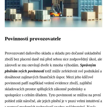
Povinnosti provozovatele
Provozovatel daňového skladu a skladu pro dočasné uskladnění
zboží bez placení daně má před sebou sice zodpovědný úkol, ale
zároveň se mu otevírají dveře k mnoha výhodám.
Správným
plněním svých povinností
totiž může zefektivnit své podnikání a
dosáhnout zajímavých finančních úspor. Mezi jeho klíčové
povinnosti patří například vedení evidence zboží, zajištění
skladovacích prostor splňujících zákonné podmínky a
spolupráce s celním úřadem. Tyto povinnosti se můžou na první
pohled zdát náročné, ale jejich plnění je v praxi velmi intuitivní a
s pomocí moderních technologií snadno zvládnutelné. Navíc