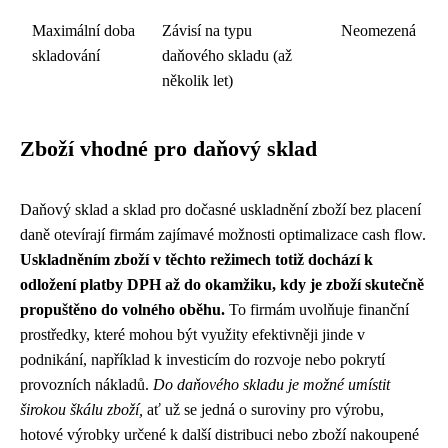
Maximální doba
Závisí na typu
Neomezená
skladování
daňového skladu (až
několik let)
Zboží vhodné pro daňový sklad
Daňový sklad a sklad pro dočasné uskladnění zboží bez placení
daně otevírají firmám zajímavé možnosti optimalizace cash flow.
Uskladněním zboží v těchto režimech totiž dochází k
odložení platby DPH až do okamžiku, kdy je zboží skutečně
propuštěno do volného oběhu.
To firmám uvolňuje finanční
prostředky, které mohou být využity efektivněji jinde v
podnikání, například k investicím do rozvoje nebo pokrytí
provozních nákladů.
Do daňového skladu je možné umístit
širokou škálu zboží,
ať už se jedná o suroviny pro výrobu,
hotové výrobky určené k další distribuci nebo zboží nakoupené