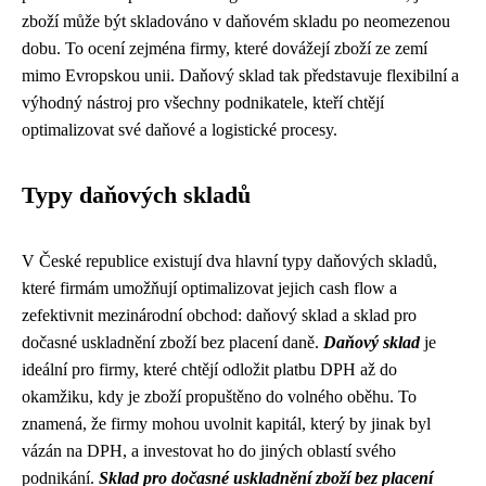
zboží může být skladováno v daňovém skladu po neomezenou
dobu. To ocení zejména firmy, které dovážejí zboží ze zemí
mimo Evropskou unii. Daňový sklad tak představuje flexibilní a
výhodný nástroj pro všechny podnikatele, kteří chtějí
optimalizovat své daňové a logistické procesy.
Typy daňových skladů
V České republice existují dva hlavní typy daňových skladů,
které firmám umožňují optimalizovat jejich cash flow a
zefektivnit mezinárodní obchod: daňový sklad a sklad pro
dočasné uskladnění zboží bez placení daně.
Daňový sklad
je
ideální pro firmy, které chtějí odložit platbu DPH až do
okamžiku, kdy je zboží propuštěno do volného oběhu. To
znamená, že firmy mohou uvolnit kapitál, který by jinak byl
vázán na DPH, a investovat ho do jiných oblastí svého
podnikání.
Sklad pro dočasné uskladnění zboží bez placení