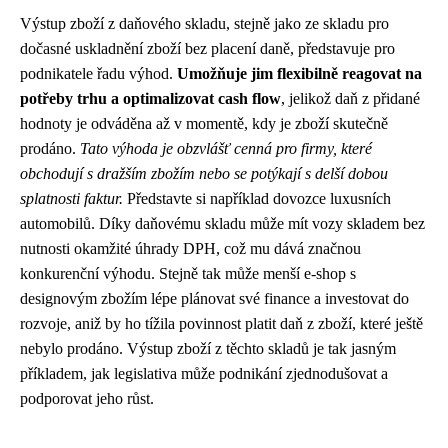
Výstup zboží z daňového skladu, stejně jako ze skladu pro
dočasné uskladnění zboží bez placení daně, představuje pro
podnikatele řadu výhod.
Umožňuje jim flexibilně reagovat na
potřeby trhu a optimalizovat cash flow
, jelikož daň z přidané
hodnoty je odváděna až v momentě, kdy je zboží skutečně
prodáno.
Tato výhoda je obzvlášť cenná pro firmy, které
obchodují s dražším zbožím nebo se potýkají s delší dobou
splatnosti faktur.
Představte si například dovozce luxusních
automobilů. Díky daňovému skladu může mít vozy skladem bez
nutnosti okamžité úhrady DPH, což mu dává značnou
konkurenční výhodu. Stejně tak může menší e-shop s
designovým zbožím lépe plánovat své finance a investovat do
rozvoje, aniž by ho tížila povinnost platit daň z zboží, které ještě
nebylo prodáno. Výstup zboží z těchto skladů je tak jasným
příkladem, jak legislativa může podnikání zjednodušovat a
podporovat jeho růst.