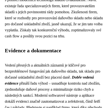
existuje řada specializovaných firem, které provozovatelům
skladů s jejich povinnostmi rády pomohou. Zkušenosti firem,
které se rozhodly pro provozování daňového skladu nebo skladu
pro dočasné uskladnění zboží, jasně ukazují, že se jim tato volba
vyplatila. Získaly tak konkurenční výhodu, zoptimalizovaly své
cash flow a posílily svou pozici na trhu.
Evidence a dokumentace
Vedení přesných a aktuálních záznamů je klíčové pro
bezproblémové fungování jak daňového skladu, tak skladu pro
dočasné uskladnění zboží bez placení daně.
Dobře vedená
evidence
přináší řadu výhod – usnadňuje kontrolu nad zbožím,
zjednodušuje daňové procesy a minimalizuje riziko chyb a
následných sankcí. Moderní softwarové nástroje a aplikace
dokáží evidenci značně zautomatizovat a zefektivnit, čímž šetří
čas i náklady. Představte si například firmu, která díky přechodu