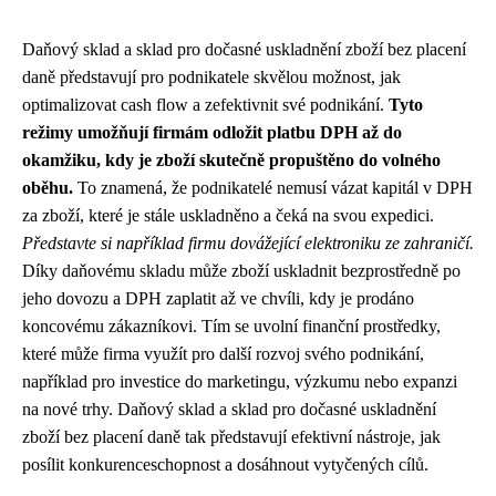
Daňový sklad a sklad pro dočasné uskladnění zboží bez placení
daně představují pro podnikatele skvělou možnost, jak
optimalizovat cash flow a zefektivnit své podnikání.
Tyto
režimy umožňují firmám odložit platbu DPH až do
okamžiku, kdy je zboží skutečně propuštěno do volného
oběhu.
To znamená, že podnikatelé nemusí vázat kapitál v DPH
za zboží, které je stále uskladněno a čeká na svou expedici.
Představte si například firmu dovážející elektroniku ze zahraničí.
Díky daňovému skladu může zboží uskladnit bezprostředně po
jeho dovozu a DPH zaplatit až ve chvíli, kdy je prodáno
koncovému zákazníkovi. Tím se uvolní finanční prostředky,
které může firma využít pro další rozvoj svého podnikání,
například pro investice do marketingu, výzkumu nebo expanzi
na nové trhy. Daňový sklad a sklad pro dočasné uskladnění
zboží bez placení daně tak představují efektivní nástroje, jak
posílit konkurenceschopnost a dosáhnout vytyčených cílů.